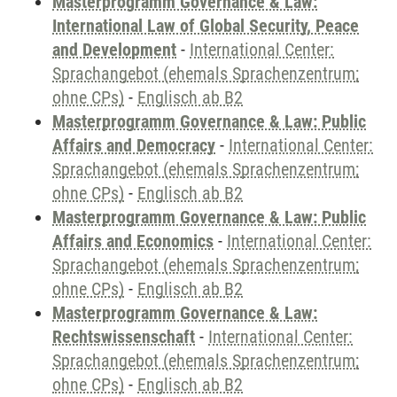
Masterprogramm Governance & Law:
International Law of Global Security, Peace
and Development
-
International Center:
Sprachangebot (ehemals Sprachenzentrum;
ohne CPs)
-
Englisch ab B2
Masterprogramm Governance & Law: Public
Affairs and Democracy
-
International Center:
Sprachangebot (ehemals Sprachenzentrum;
ohne CPs)
-
Englisch ab B2
Masterprogramm Governance & Law: Public
Affairs and Economics
-
International Center:
Sprachangebot (ehemals Sprachenzentrum;
ohne CPs)
-
Englisch ab B2
Masterprogramm Governance & Law:
Rechtswissenschaft
-
International Center:
Sprachangebot (ehemals Sprachenzentrum;
ohne CPs)
-
Englisch ab B2