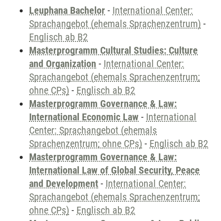
Leuphana Bachelor
-
International Center:
Sprachangebot (ehemals Sprachenzentrum)
-
Englisch ab B2
Masterprogramm Cultural Studies: Culture
and Organization
-
International Center:
Sprachangebot (ehemals Sprachenzentrum;
ohne CPs)
-
Englisch ab B2
Masterprogramm Governance & Law:
International Economic Law
-
International
Center: Sprachangebot (ehemals
Sprachenzentrum; ohne CPs)
-
Englisch ab B2
Masterprogramm Governance & Law:
International Law of Global Security, Peace
and Development
-
International Center:
Sprachangebot (ehemals Sprachenzentrum;
ohne CPs)
-
Englisch ab B2