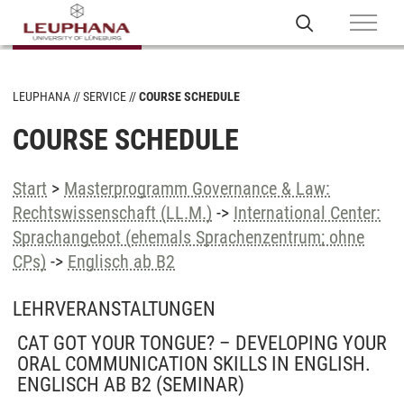
LEUPHANA
SERVICE
COURSE SCHEDULE
COURSE SCHEDULE
Start
>
Masterprogramm Governance & Law:
Rechtswissenschaft (LL.M.)
->
International Center:
Sprachangebot (ehemals Sprachenzentrum; ohne
CPs)
->
Englisch ab B2
LEHRVERANSTALTUNGEN
CAT GOT YOUR TONGUE? – DEVELOPING YOUR
ORAL COMMUNICATION SKILLS IN ENGLISH.
ENGLISCH AB B2
(SEMINAR)