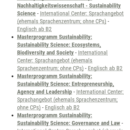
Nachhaltigkeitswissenschaft - Sustainability
Science
-
International Center: Sprachangebot
(ehemals Sprachenzentrum; ohne CPs)
-
Englisch ab B2
Masterprogramm Sustainability:
Sustainability Science: Ecosystems,
Biodiversity and Society
-
International
Center: Sprachangebot (ehemals
Sprachenzentrum; ohne CPs)
-
Englisch ab B2
Masterprogramm Sustainability:
Sustainability Science: Entrepreneurship,
Agency and Leadership
-
International Center:
Sprachangebot (ehemals Sprachenzentrum;
ohne CPs)
-
Englisch ab B2
Masterprogramm Sustainability:
Sustainability Science: Governance and Law
-