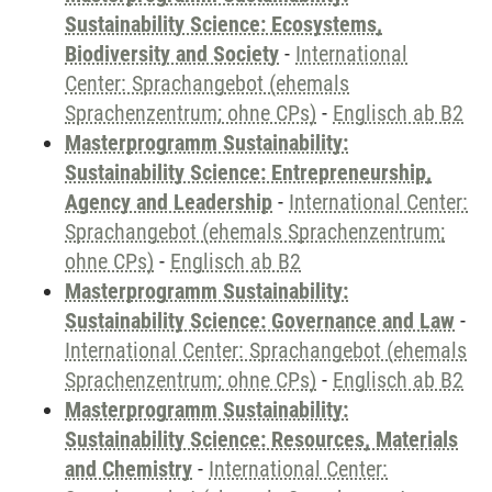
Sustainability Science: Ecosystems,
Biodiversity and Society
-
International
Center: Sprachangebot (ehemals
Sprachenzentrum; ohne CPs)
-
Englisch ab B2
Masterprogramm Sustainability:
Sustainability Science: Entrepreneurship,
Agency and Leadership
-
International Center:
Sprachangebot (ehemals Sprachenzentrum;
ohne CPs)
-
Englisch ab B2
Masterprogramm Sustainability:
Sustainability Science: Governance and Law
-
International Center: Sprachangebot (ehemals
Sprachenzentrum; ohne CPs)
-
Englisch ab B2
Masterprogramm Sustainability:
Sustainability Science: Resources, Materials
and Chemistry
-
International Center: