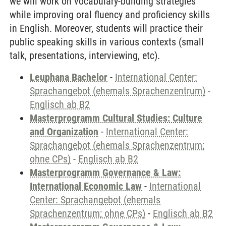
we will work on vocabulary-building strategies
while improving oral fluency and proficiency skills
in English. Moreover, students will practice their
public speaking skills in various contexts (small
talk, presentations, interviewing, etc).
Leuphana Bachelor
-
International Center:
Sprachangebot (ehemals Sprachenzentrum)
-
Englisch ab B2
Masterprogramm Cultural Studies: Culture
and Organization
-
International Center:
Sprachangebot (ehemals Sprachenzentrum;
ohne CPs)
-
Englisch ab B2
Masterprogramm Governance & Law:
International Economic Law
-
International
Center: Sprachangebot (ehemals
Sprachenzentrum; ohne CPs)
-
Englisch ab B2