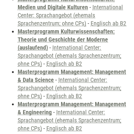
Medien und Digitale Kulturen
-
International
Center: Sprachangebot (ehemals
Sprachenzentrum; ohne CPs)
-
Englisch ab B2
Masterprogramm Kulturwissenschaften:
Theorie und Geschichte der Moderne
(auslaufend)
-
International Center:
Sprachangebot (ehemals Sprachenzentrum;
ohne CPs)
-
Englisch ab B2
Masterprogramm Management: Management
& Data Science
-
International Center:
Sprachangebot (ehemals Sprachenzentrum;
ohne CPs)
-
Englisch ab B2
Masterprogramm Management: Management
& Engineering
-
International Center:
Sprachangebot (ehemals Sprachenzentrum;
ohne CPs)
-
Englisch ab B2