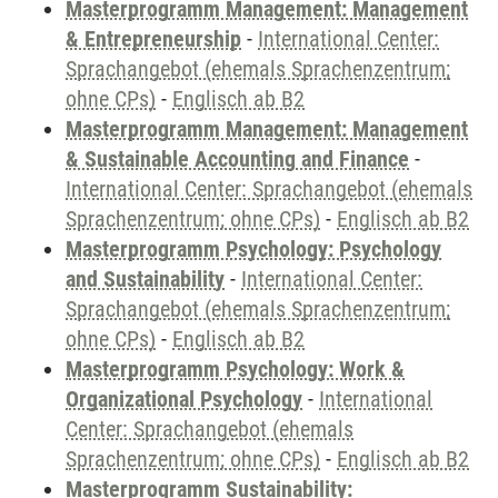
Masterprogramm Management: Management
& Entrepreneurship
-
International Center:
Sprachangebot (ehemals Sprachenzentrum;
ohne CPs)
-
Englisch ab B2
Masterprogramm Management: Management
& Sustainable Accounting and Finance
-
International Center: Sprachangebot (ehemals
Sprachenzentrum; ohne CPs)
-
Englisch ab B2
Masterprogramm Psychology: Psychology
and Sustainability
-
International Center:
Sprachangebot (ehemals Sprachenzentrum;
ohne CPs)
-
Englisch ab B2
Masterprogramm Psychology: Work &
Organizational Psychology
-
International
Center: Sprachangebot (ehemals
Sprachenzentrum; ohne CPs)
-
Englisch ab B2
Masterprogramm Sustainability: