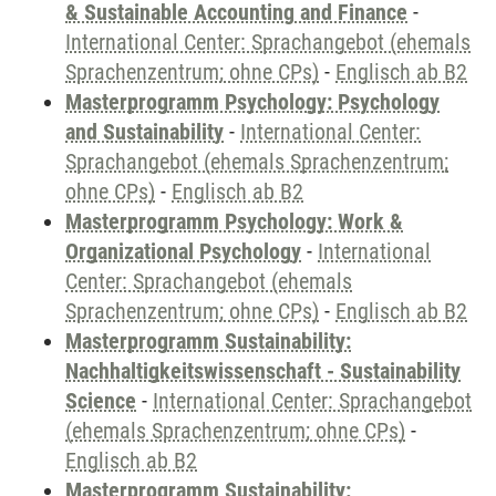
& Sustainable Accounting and Finance
-
International Center: Sprachangebot (ehemals
Sprachenzentrum; ohne CPs)
-
Englisch ab B2
Masterprogramm Psychology: Psychology
and Sustainability
-
International Center:
Sprachangebot (ehemals Sprachenzentrum;
ohne CPs)
-
Englisch ab B2
Masterprogramm Psychology: Work &
Organizational Psychology
-
International
Center: Sprachangebot (ehemals
Sprachenzentrum; ohne CPs)
-
Englisch ab B2
Masterprogramm Sustainability:
Nachhaltigkeitswissenschaft - Sustainability
Science
-
International Center: Sprachangebot
(ehemals Sprachenzentrum; ohne CPs)
-
Englisch ab B2
Masterprogramm Sustainability: