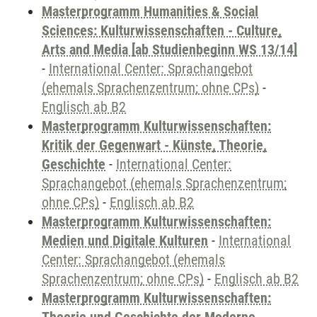
Masterprogramm Humanities & Social
Sciences: Kulturwissenschaften - Culture,
Arts and Media [ab Studienbeginn WS 13/14]
-
International Center: Sprachangebot
(ehemals Sprachenzentrum; ohne CPs)
-
Englisch ab B2
Masterprogramm Kulturwissenschaften:
Kritik der Gegenwart - Künste, Theorie,
Geschichte
-
International Center:
Sprachangebot (ehemals Sprachenzentrum;
ohne CPs)
-
Englisch ab B2
Masterprogramm Kulturwissenschaften:
Medien und Digitale Kulturen
-
International
Center: Sprachangebot (ehemals
Sprachenzentrum; ohne CPs)
-
Englisch ab B2
Masterprogramm Kulturwissenschaften: