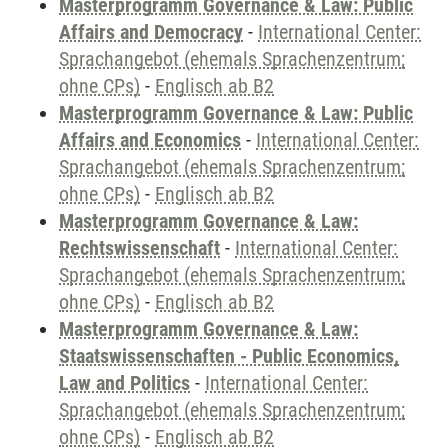
Masterprogramm Governance & Law: Public
Affairs and Democracy
-
International Center:
Sprachangebot (ehemals Sprachenzentrum;
ohne CPs)
-
Englisch ab B2
Masterprogramm Governance & Law: Public
Affairs and Economics
-
International Center:
Sprachangebot (ehemals Sprachenzentrum;
ohne CPs)
-
Englisch ab B2
Masterprogramm Governance & Law:
Rechtswissenschaft
-
International Center:
Sprachangebot (ehemals Sprachenzentrum;
ohne CPs)
-
Englisch ab B2
Masterprogramm Governance & Law:
Staatswissenschaften - Public Economics,
Law and Politics
-
International Center:
Sprachangebot (ehemals Sprachenzentrum;
ohne CPs)
-
Englisch ab B2