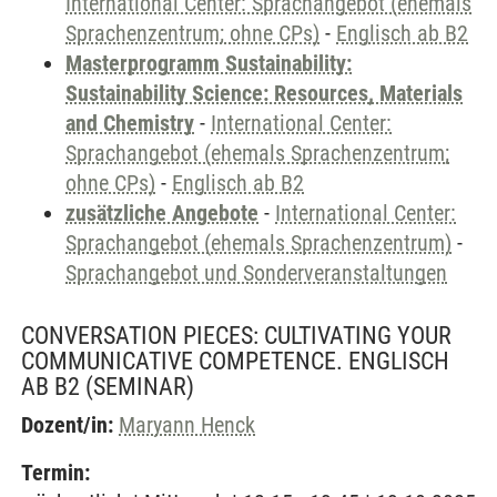
International Center: Sprachangebot (ehemals
Sprachenzentrum; ohne CPs)
-
Englisch ab B2
Masterprogramm Sustainability:
Sustainability Science: Resources, Materials
and Chemistry
-
International Center:
Sprachangebot (ehemals Sprachenzentrum;
ohne CPs)
-
Englisch ab B2
zusätzliche Angebote
-
International Center:
Sprachangebot (ehemals Sprachenzentrum)
-
Sprachangebot und Sonderveranstaltungen
CONVERSATION PIECES: CULTIVATING YOUR
COMMUNICATIVE COMPETENCE. ENGLISCH
AB B2
(SEMINAR)
Dozent/in:
Maryann Henck
Termin: