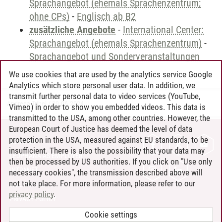
Sprachangebot (ehemals Sprachenzentrum;
ohne CPs)
-
Englisch ab B2
zusätzliche Angebote
-
International Center:
Sprachangebot (ehemals Sprachenzentrum)
-
Sprachangebot und Sonderveranstaltungen
We use cookies that are used by the analytics service Google
Analytics which store personal user data. In addition, we
transmit further personal data to video services (YouTube,
Andreea Tribel
/
30.06.2024
Vimeo) in order to show you embedded videos. This data is
transmitted to the USA, among other countries. However, the
European Court of Justice has deemed the level of data
protection in the USA, measured against EU standards, to be
CONTACT
insufficient. There is also the possibility that your data may
LEUPHANA AS EMPLOYER
then be processed by US authorities. If you click on "Use only
INTRANET
necessary cookies", the transmission described above will
not take place. For more information, please refer to our
SITE NOTICE
privacy policy
.
PRIVACY POLICY
ACCESSIBILITY
Cookie settings