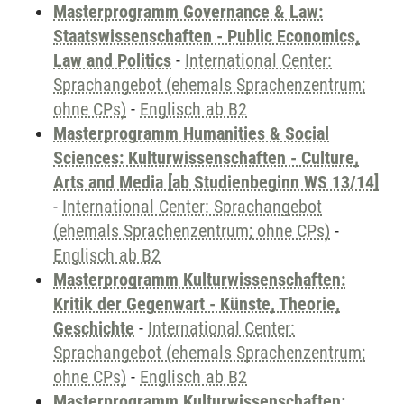
Masterprogramm Governance & Law:
Staatswissenschaften - Public Economics,
Law and Politics
-
International Center:
Sprachangebot (ehemals Sprachenzentrum;
ohne CPs)
-
Englisch ab B2
Masterprogramm Humanities & Social
Sciences: Kulturwissenschaften - Culture,
Arts and Media [ab Studienbeginn WS 13/14]
-
International Center: Sprachangebot
(ehemals Sprachenzentrum; ohne CPs)
-
Englisch ab B2
Masterprogramm Kulturwissenschaften:
Kritik der Gegenwart - Künste, Theorie,
Geschichte
-
International Center:
Sprachangebot (ehemals Sprachenzentrum;
ohne CPs)
-
Englisch ab B2
Masterprogramm Kulturwissenschaften: