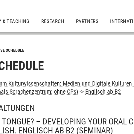
Y & TEACHING
RESEARCH
PARTNERS
INTERNAT
SE SCHEDULE
CHEDULE
m Kulturwissenschaften: Medien und Digitale Kulturen 
als Sprachenzentrum; ohne CPs)
->
Englisch ab B2
ALTUNGEN
R TONGUE? – DEVELOPING YOUR ORAL
GLISH. ENGLISCH AB B2
(SEMINAR)