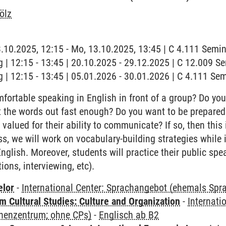
ölz
3.10.2025, 12:15 - Mo, 13.10.2025, 13:45 | C 4.111 Sem
 | 12:15 - 13:45 | 20.10.2025 - 29.12.2025 | C 12.009 
 | 12:15 - 13:45 | 05.01.2026 - 30.01.2026 | C 4.111 S
ortable speaking in English in front of a group? Do yo
et the words out fast enough? Do you want to be prepar
alued for their ability to communicate? If so, then this i
ss, we will work on vocabulary-building strategies while
 English. Moreover, students will practice their public spe
ions, interviewing, etc).
elor
-
International Center: Sprachangebot (ehemals Sp
 Cultural Studies: Culture and Organization
-
Internati
henzentrum; ohne CPs)
-
Englisch ab B2