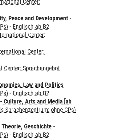
rnational Center:
ity, Peace and Development
-
CPs)
-
Englisch ab B2
ternational Center:
ternational Center:
al Center: Sprachangebot
nomics, Law and Politics
-
CPs)
-
Englisch ab B2
 Culture, Arts and Media [ab
als Sprachenzentrum; ohne CPs)
 Theorie, Geschichte
-
CPs)
-
Englisch ab B2