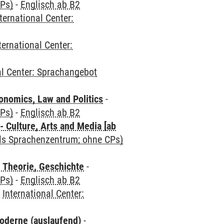
CPs)
-
Englisch ab B2
ternational Center:
ternational Center:
al Center: Sprachangebot
nomics, Law and Politics
-
CPs)
-
Englisch ab B2
 Culture, Arts and Media [ab
als Sprachenzentrum; ohne CPs)
 Theorie, Geschichte
-
CPs)
-
Englisch ab B2
-
International Center:
oderne (auslaufend)
-