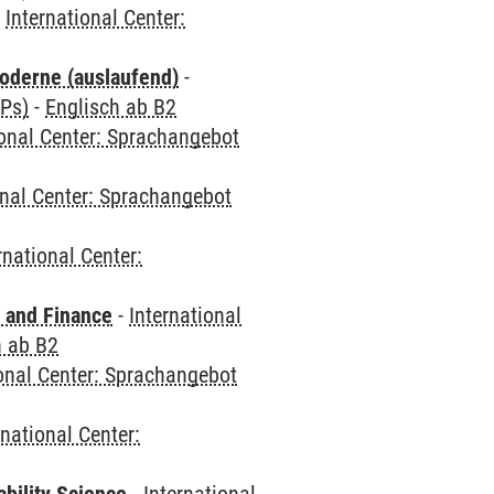
-
International Center:
oderne (auslaufend)
-
CPs)
-
Englisch ab B2
ional Center: Sprachangebot
onal Center: Sprachangebot
rnational Center:
 and Finance
-
International
h ab B2
ional Center: Sprachangebot
rnational Center: