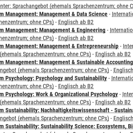
Center: Sprachangebot (ehemals Sprachenzentrum; ohne 
m Management: Management & Data Science
-
Internat
henzentrum; ohne CPs)
-
Englisch ab B2
m Management: Management & Engineering
-
Internati
henzentrum; ohne CPs)
-
Englisch ab B2
m Management: Management & Entrepreneurship
-
Inte
(ehemals Sprachenzentrum; ohne CPs)
-
Englisch ab B2
m Management: Management & Sustainable Accounting
angebot (ehemals Sprachenzentrum; ohne CPs)
-
Englisc
 Psychology: Psychology and Sustainability
-
Internat
henzentrum; ohne CPs)
-
Englisch ab B2
 Psychology: Work & Organizational Psychology
-
Inte
(ehemals Sprachenzentrum; ohne CPs)
-
Englisch ab B2
Sustainability: Nachhaltigkeitswissenschaft - Sustaina
angebot (ehemals Sprachenzentrum; ohne CPs)
-
Englisc
Sustainability: Sustainability Science: Ecosystems, Bi