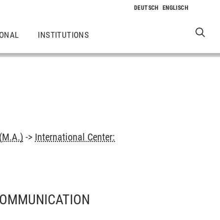
IONAL
INSTITUTIONS
(M.A.)
->
International Center:
 COMMUNICATION