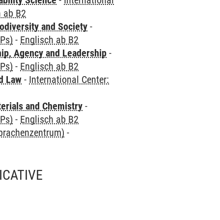
bility Science
-
International
h ab B2
odiversity and Society
-
CPs)
-
Englisch ab B2
hip, Agency and Leadership
-
CPs)
-
Englisch ab B2
nd Law
-
International Center:
terials and Chemistry
-
CPs)
-
Englisch ab B2
Sprachenzentrum)
-
ICATIVE