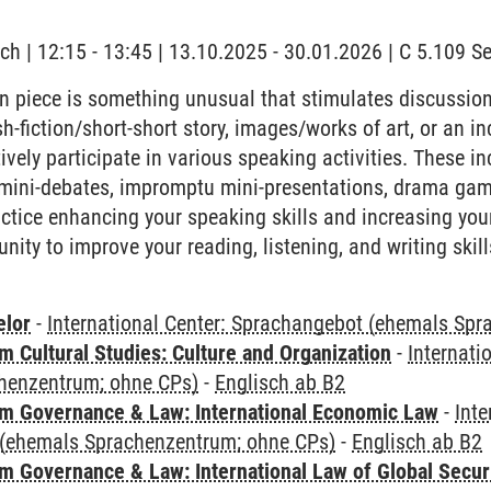
ch | 12:15 - 13:45 | 13.10.2025 - 30.01.2026 | C 5.109 
 piece is something unusual that stimulates discussion. I
ash-fiction/short-short story, images/works of art, or an i
vely participate in various speaking activities. These in
 mini-debates, impromptu mini-presentations, drama gam
actice enhancing your speaking skills and increasing your
nity to improve your reading, listening, and writing ski
elor
-
International Center: Sprachangebot (ehemals Sp
 Cultural Studies: Culture and Organization
-
Internati
henzentrum; ohne CPs)
-
Englisch ab B2
 Governance & Law: International Economic Law
-
Inte
(ehemals Sprachenzentrum; ohne CPs)
-
Englisch ab B2
 Governance & Law: International Law of Global Secur