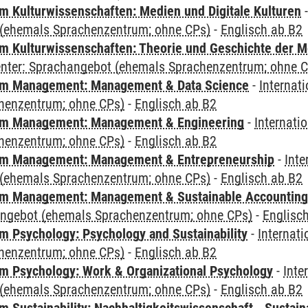
 Kulturwissenschaften: Medien und Digitale Kulturen
(ehemals Sprachenzentrum; ohne CPs)
-
Englisch ab B2
 Kulturwissenschaften: Theorie und Geschichte der M
Center: Sprachangebot (ehemals Sprachenzentrum; ohne 
m Management: Management & Data Science
-
Internat
henzentrum; ohne CPs)
-
Englisch ab B2
m Management: Management & Engineering
-
Internati
henzentrum; ohne CPs)
-
Englisch ab B2
m Management: Management & Entrepreneurship
-
Inte
(ehemals Sprachenzentrum; ohne CPs)
-
Englisch ab B2
m Management: Management & Sustainable Accounting
angebot (ehemals Sprachenzentrum; ohne CPs)
-
Englisc
 Psychology: Psychology and Sustainability
-
Internat
henzentrum; ohne CPs)
-
Englisch ab B2
 Psychology: Work & Organizational Psychology
-
Inte
(ehemals Sprachenzentrum; ohne CPs)
-
Englisch ab B2