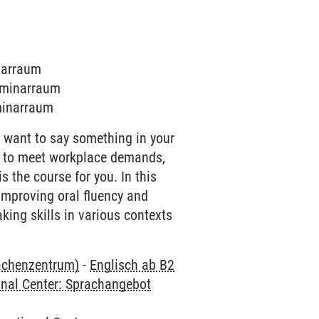
inarraum
Seminarraum
eminarraum
u want to say something in your
ed to meet workplace demands,
s the course for you. In this
 improving oral fluency and
aking skills in various contexts
rachenzentrum)
-
Englisch ab B2
onal Center: Sprachangebot