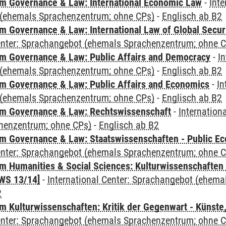
 Governance & Law: International Economic Law
-
Inte
(ehemals Sprachenzentrum; ohne CPs)
-
Englisch ab B2
 Governance & Law: International Law of Global Secur
Center: Sprachangebot (ehemals Sprachenzentrum; ohne 
 Governance & Law: Public Affairs and Democracy
-
In
(ehemals Sprachenzentrum; ohne CPs)
-
Englisch ab B2
 Governance & Law: Public Affairs and Economics
-
In
(ehemals Sprachenzentrum; ohne CPs)
-
Englisch ab B2
m Governance & Law: Rechtswissenschaft
-
Internation
henzentrum; ohne CPs)
-
Englisch ab B2
 Governance & Law: Staatswissenschaften - Public Eco
Center: Sprachangebot (ehemals Sprachenzentrum; ohne 
 Humanities & Social Sciences: Kulturwissenschaften -
WS 13/14]
-
International Center: Sprachangebot (ehem
2
 Kulturwissenschaften: Kritik der Gegenwart - Künste,
Center: Sprachangebot (ehemals Sprachenzentrum; ohne 