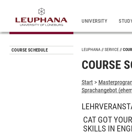
UNIVERSITY
STUD
LEUPHANA
SERVICE
COUR
COURSE SCHEDULE
COURSE S
Start
>
Masterprogram
Sprachangebot (ehem
LEHRVERANST
CAT GOT YOU
SKILLS IN EN