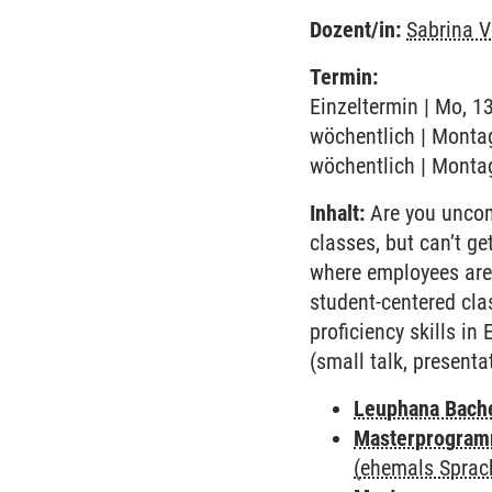
Dozent/in:
Sabrina V
Termin:
Einzeltermin | Mo, 1
wöchentlich | Montag
wöchentlich | Montag
Inhalt:
Are you uncomf
classes, but can’t g
where employees are v
student-centered cla
proficiency skills in
(small talk, presentat
Leuphana Bach
Masterprogramm
(ehemals Sprac