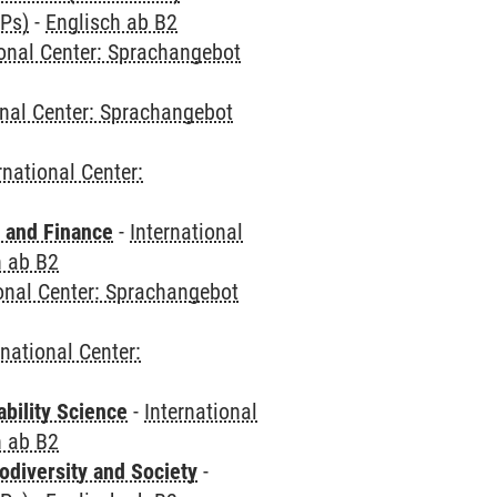
CPs)
-
Englisch ab B2
ional Center: Sprachangebot
onal Center: Sprachangebot
rnational Center:
 and Finance
-
International
h ab B2
ional Center: Sprachangebot
rnational Center:
bility Science
-
International
h ab B2
odiversity and Society
-