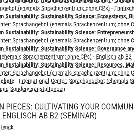
Sustainability: Nachhaltigkeitswissenschaft - Sustaina
angebot (ehemals Sprachenzentrum; ohne CPs)
-
Englisc
Sustainability: Sustainability Science: Ecosystems, Bi
Center: Sprachangebot (ehemals Sprachenzentrum; ohne 
 Sustainability: Sustainability Science: Entrepreneurs
Center: Sprachangebot (ehemals Sprachenzentrum; ohne 
 Sustainability: Sustainability Science: Governance a
(ehemals Sprachenzentrum; ohne CPs)
-
Englisch ab B2
Sustainability: Sustainability Science: Resources, Ma
Center: Sprachangebot (ehemals Sprachenzentrum; ohne 
gebote
-
International Center: Sprachangebot (ehemals 
und Sonderveranstaltungen
 PIECES: CULTIVATING YOUR COMMUN
 ENGLISCH AB B2
(SEMINAR)
Henck