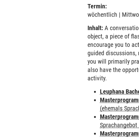
Termin:
wöchentlich | Mittwo
Inhalt:
A conversation
object, a piece of fl
encourage you to acti
guided discussions,
you will primarily pr
also have the opportu
activity.
Leuphana Bach
Masterprogramm
(ehemals Sprac
Masterprogramm
Sprachangebot 
Masterprogramm