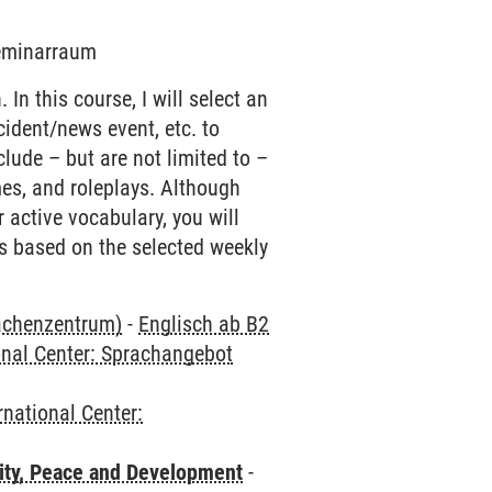
Seminarraum
n this course, I will select an
ncident/news event, etc. to
clude – but are not limited to –
es, and roleplays. Although
 active vocabulary, you will
lls based on the selected weekly
rachenzentrum)
-
Englisch ab B2
onal Center: Sprachangebot
rnational Center:
ity, Peace and Development
-