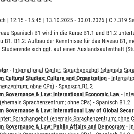
ch | 12:15 - 15:45 | 13.10.2025 - 30.01.2026 | C 7.319 
au Spanisch B1 wird in die Kurse B1.1 und B1.2 untertei
u B1. B1.2: Aufbau der Kenntnisse für das Niveau B1, m
 Studierende sich ggf. auf einen Auslandsaufenthalt (S
elor
-
International Center: Sprachangebot (ehemals Sp
 Cultural Studies: Culture and Organization
-
Internati
henzentrum; ohne CPs)
-
Spanisch B1.2
 Governance & Law: International Economic Law
-
Inte
(ehemals Sprachenzentrum; ohne CPs)
-
Spanisch B1.2
 Governance & Law: International Law of Global Secur
Center: Sprachangebot (ehemals Sprachenzentrum; ohne 
 Governance & Law: Public Affairs and Democracy
-
In