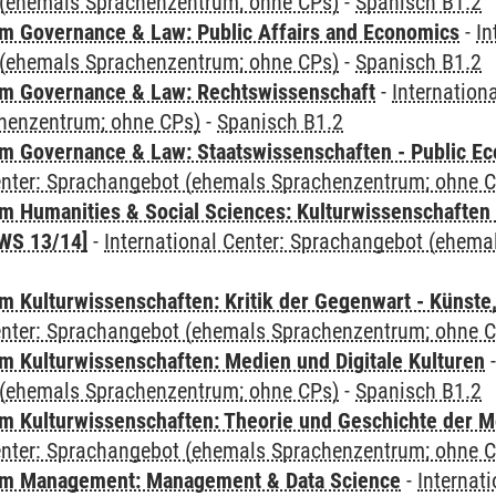
(ehemals Sprachenzentrum; ohne CPs)
-
Spanisch B1.2
 Governance & Law: Public Affairs and Economics
-
In
(ehemals Sprachenzentrum; ohne CPs)
-
Spanisch B1.2
m Governance & Law: Rechtswissenschaft
-
Internation
henzentrum; ohne CPs)
-
Spanisch B1.2
 Governance & Law: Staatswissenschaften - Public Eco
Center: Sprachangebot (ehemals Sprachenzentrum; ohne 
 Humanities & Social Sciences: Kulturwissenschaften -
WS 13/14]
-
International Center: Sprachangebot (ehem
 Kulturwissenschaften: Kritik der Gegenwart - Künste,
Center: Sprachangebot (ehemals Sprachenzentrum; ohne 
 Kulturwissenschaften: Medien und Digitale Kulturen
(ehemals Sprachenzentrum; ohne CPs)
-
Spanisch B1.2
 Kulturwissenschaften: Theorie und Geschichte der M
Center: Sprachangebot (ehemals Sprachenzentrum; ohne 
m Management: Management & Data Science
-
Internat