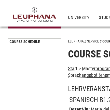
UNIVERSITY
STUD
LEUPHANA
SERVICE
COUR
COURSE SCHEDULE
COURSE S
Start
>
Masterprogra
Sprachangebot (ehem
LEHRVERANST
SPANISCH B1.
Dozent/in:
Maria de