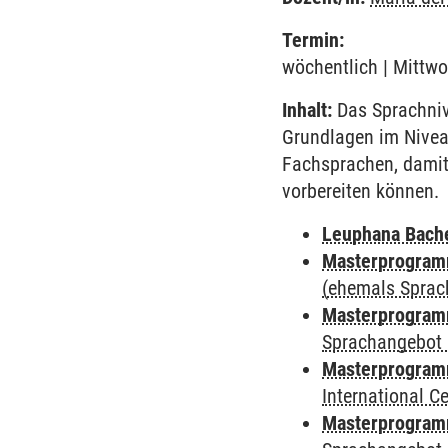
Termin:
wöchentlich | Mittwo
Inhalt:
Das Sprachnive
Grundlagen im Nivea
Fachsprachen, damit
vorbereiten können.
Leuphana Bach
Masterprogramm
(ehemals Sprac
Masterprogramm
Sprachangebot 
Masterprogramm
International 
Masterprogramm