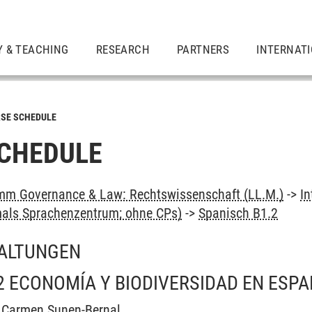
Y & TEACHING
RESEARCH
PARTNERS
INTERNAT
SE SCHEDULE
CHEDULE
mm Governance & Law: Rechtswissenschaft (LL.M.)
->
In
als Sprachenzentrum; ohne CPs)
->
Spanisch B1.2
ALTUNGEN
2 ECONOMÍA Y BIODIVERSIDAD EN ESPA
l Carmen Sunen-Bernal