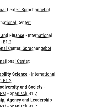
onal Center: Sprachangebot
rnational Center:
 and Finance
-
International
h B1.2
ional Center: Sprachangebot
rnational Center:
bility Science
-
International
h B1.2
odiversity and Society
-
CPs)
-
Spanisch B1.2
hip, Agency and Leadership
-
CPs)
-
Spanisch B1.2