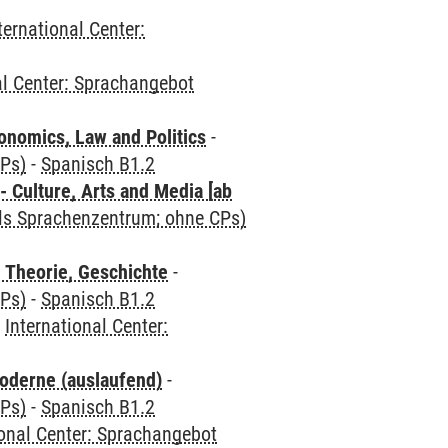
ternational Center:
al Center: Sprachangebot
nomics, Law and Politics
-
CPs)
-
Spanisch B1.2
 Culture, Arts and Media [ab
als Sprachenzentrum; ohne CPs)
 Theorie, Geschichte
-
CPs)
-
Spanisch B1.2
-
International Center:
oderne (auslaufend)
-
CPs)
-
Spanisch B1.2
ional Center: Sprachangebot