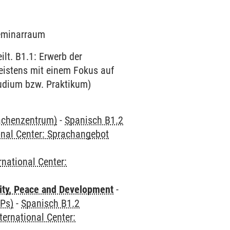
Seminarraum
lt. B1.1: Erwerb der
eistens mit einem Fokus auf
tudium bzw. Praktikum)
rachenzentrum)
-
Spanisch B1.2
onal Center: Sprachangebot
rnational Center:
ity, Peace and Development
-
CPs)
-
Spanisch B1.2
ternational Center: