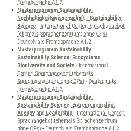
Fremdsprache A1.2
Masterprogramm Sustainability:
Nachhaltigkeitswissenschaft - Sustainability
Science
-
International Center: Sprachangebot
(ehemals Sprachenzentrum; ohne CPs)
-
Deutsch als Fremdsprache A1.2
Masterprogramm Sustainability:
Sustainability Science: Ecosystems,
Biodiversity and Society
-
International
Center: Sprachangebot (ehemals
Sprachenzentrum; ohne CPs)
-
Deutsch als
Fremdsprache A1.2
Masterprogramm Sustainability:
Sustainability Science: Entrepreneurship,
Agency and Leadership
-
International Center:
Sprachangebot (ehemals Sprachenzentrum;
ohne CPs)
-
Deutsch als Fremdsprache A1.2