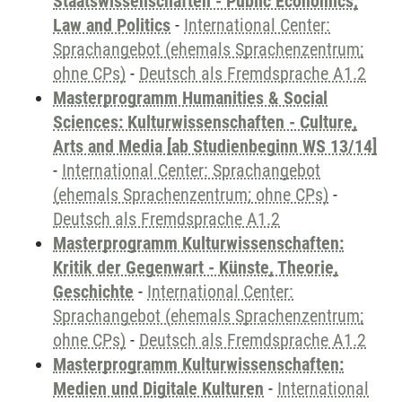
Staatswissenschaften - Public Economics,
Law and Politics
-
International Center:
Sprachangebot (ehemals Sprachenzentrum;
ohne CPs)
-
Deutsch als Fremdsprache A1.2
Masterprogramm Humanities & Social
Sciences: Kulturwissenschaften - Culture,
Arts and Media [ab Studienbeginn WS 13/14]
-
International Center: Sprachangebot
(ehemals Sprachenzentrum; ohne CPs)
-
Deutsch als Fremdsprache A1.2
Masterprogramm Kulturwissenschaften:
Kritik der Gegenwart - Künste, Theorie,
Geschichte
-
International Center:
Sprachangebot (ehemals Sprachenzentrum;
ohne CPs)
-
Deutsch als Fremdsprache A1.2
Masterprogramm Kulturwissenschaften:
Medien und Digitale Kulturen
-
International