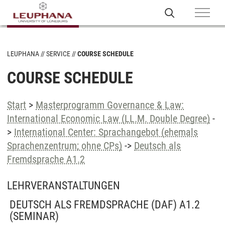
LEUPHANA
SERVICE
COURSE SCHEDULE
COURSE SCHEDULE
Start
>
Masterprogramm Governance & Law:
International Economic Law (LL.M. Double Degree)
-
>
International Center: Sprachangebot (ehemals
Sprachenzentrum; ohne CPs)
->
Deutsch als
Fremdsprache A1.2
LEHRVERANSTALTUNGEN
DEUTSCH ALS FREMDSPRACHE (DAF) A1.2
(SEMINAR)