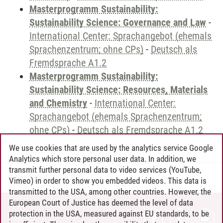
Masterprogramm Sustainability:
Sustainability Science: Governance and Law
-
International Center: Sprachangebot (ehemals
Sprachenzentrum; ohne CPs)
-
Deutsch als
Fremdsprache A1.2
Masterprogramm Sustainability:
Sustainability Science: Resources, Materials
and Chemistry
-
International Center:
Sprachangebot (ehemals Sprachenzentrum;
ohne CPs)
-
Deutsch als Fremdsprache A1.2
We use cookies that are used by the analytics service Google
Analytics which store personal user data. In addition, we
transmit further personal data to video services (YouTube,
Andreea Tribel
/
30.06.2024
Vimeo) in order to show you embedded videos. This data is
transmitted to the USA, among other countries. However, the
European Court of Justice has deemed the level of data
protection in the USA, measured against EU standards, to be
CONTACT