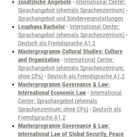
zusätzliche Angebote
-
International Center:
Sprachangebot (ehemals Sprachenzentrum)
-
Sprachangebot und Sonderveranstaltungen
Leuphana Bachelor
-
International Center:
Sprachangebot (ehemals Sprachenzentrum)
-
Deutsch als Fremdsprache A1.2
Masterprogramm Cultural Studies: Culture
and Organization
-
International Center:
Sprachangebot (ehemals Sprachenzentrum;
ohne CPs)
-
Deutsch als Fremdsprache A1.2
Masterprogramm Governance & Law:
International Economic Law
-
International
Center: Sprachangebot (ehemals
Sprachenzentrum; ohne CPs)
-
Deutsch als
Fremdsprache A1.2
Masterprogramm Governance & Law:
International Law of Global Security, Peace