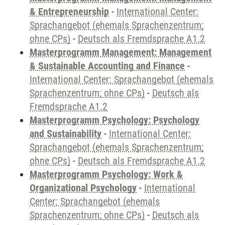
& Entrepreneurship
-
International Center:
Sprachangebot (ehemals Sprachenzentrum;
ohne CPs)
-
Deutsch als Fremdsprache A1.2
Masterprogramm Management: Management
& Sustainable Accounting and Finance
-
International Center: Sprachangebot (ehemals
Sprachenzentrum; ohne CPs)
-
Deutsch als
Fremdsprache A1.2
Masterprogramm Psychology: Psychology
and Sustainability
-
International Center:
Sprachangebot (ehemals Sprachenzentrum;
ohne CPs)
-
Deutsch als Fremdsprache A1.2
Masterprogramm Psychology: Work &
Organizational Psychology
-
International
Center: Sprachangebot (ehemals
Sprachenzentrum; ohne CPs)
-
Deutsch als