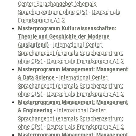
Center: Sprachangebot (ehemals
Sprachenzentrum; ohne CPs)
-
Deutsch als
Fremdsprache A1.2
Masterprogramm Kulturwissenschaften:
Theorie und Geschichte der Moderne
(auslaufend)
-
International Center:
Sprachangebot (ehemals Sprachenzentrum;
ohne CPs)
-
Deutsch als Fremdsprache A1.2
Masterprogramm Management: Management
& Data Science
-
International Center:
Sprachangebot (ehemals Sprachenzentrum;
ohne CPs)
-
Deutsch als Fremdsprache A1.2
Masterprogramm Management: Management
& Engineering
-
International Center:
Sprachangebot (ehemals Sprachenzentrum;
ohne CPs)
-
Deutsch als Fremdsprache A1.2
Masterprogramm Management: Management