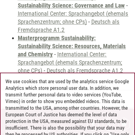
Sustainability Science: Governance and Law
-
International Center: Sprachangebot (ehemals
Sprachenzentrum; ohne CPs)
-
Deutsch als
Fremdsprache A1.2
Masterprogramm Sustainability:
Sustainability Science: Resources, Materials
and Chemistry
-
International Center:
Sprachangebot (ehemals Sprachenzentrum;
ohne CPs)
-
Deutsch als Fremdsprache A1.2
We use cookies that are used by the analytics service Google
Analytics which store personal user data. In addition, we
transmit further personal data to video services (YouTube,
Andreea Tribel
/
30.06.2024
Vimeo) in order to show you embedded videos. This data is
transmitted to the USA, among other countries. However, the
European Court of Justice has deemed the level of data
protection in the USA, measured against EU standards, to be
CONTACT
insufficient. There is also the possibility that your data may
LEUPHANA AS EMPLOYER
then be processed by US authorities. If you click on "Use only