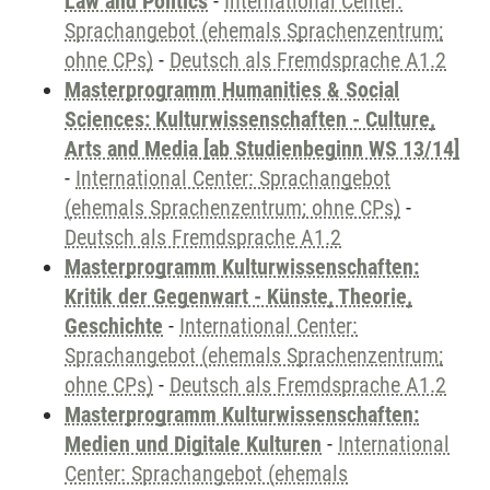
Law and Politics
-
International Center:
Sprachangebot (ehemals Sprachenzentrum;
ohne CPs)
-
Deutsch als Fremdsprache A1.2
Masterprogramm Humanities & Social
Sciences: Kulturwissenschaften - Culture,
Arts and Media [ab Studienbeginn WS 13/14]
-
International Center: Sprachangebot
(ehemals Sprachenzentrum; ohne CPs)
-
Deutsch als Fremdsprache A1.2
Masterprogramm Kulturwissenschaften:
Kritik der Gegenwart - Künste, Theorie,
Geschichte
-
International Center:
Sprachangebot (ehemals Sprachenzentrum;
ohne CPs)
-
Deutsch als Fremdsprache A1.2
Masterprogramm Kulturwissenschaften:
Medien und Digitale Kulturen
-
International
Center: Sprachangebot (ehemals