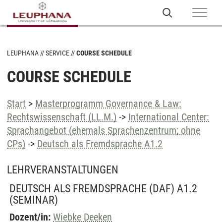
LEUPHANA
SERVICE
COURSE SCHEDULE
COURSE SCHEDULE
Start
>
Masterprogramm Governance & Law:
Rechtswissenschaft (LL.M.)
->
International Center:
Sprachangebot (ehemals Sprachenzentrum; ohne
CPs)
->
Deutsch als Fremdsprache A1.2
LEHRVERANSTALTUNGEN
DEUTSCH ALS FREMDSPRACHE (DAF) A1.2
(SEMINAR)
Dozent/in:
Wiebke Deeken