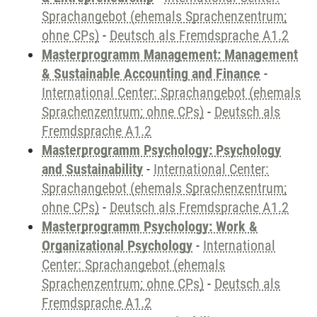
Sprachangebot (ehemals Sprachenzentrum;
ohne CPs)
-
Deutsch als Fremdsprache A1.2
Masterprogramm Management: Management
& Sustainable Accounting and Finance
-
International Center: Sprachangebot (ehemals
Sprachenzentrum; ohne CPs)
-
Deutsch als
Fremdsprache A1.2
Masterprogramm Psychology: Psychology
and Sustainability
-
International Center:
Sprachangebot (ehemals Sprachenzentrum;
ohne CPs)
-
Deutsch als Fremdsprache A1.2
Masterprogramm Psychology: Work &
Organizational Psychology
-
International
Center: Sprachangebot (ehemals
Sprachenzentrum; ohne CPs)
-
Deutsch als
Fremdsprache A1.2