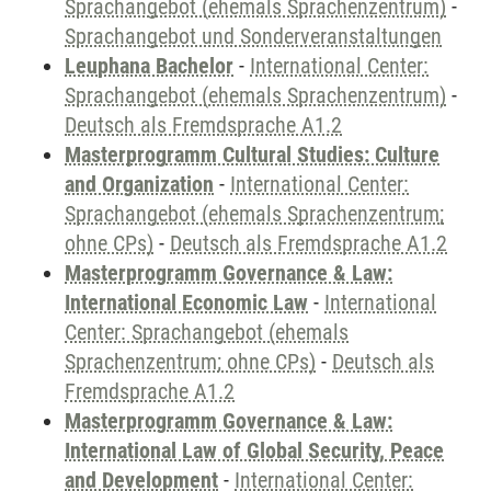
Sprachangebot (ehemals Sprachenzentrum)
-
Sprachangebot und Sonderveranstaltungen
Leuphana Bachelor
-
International Center:
Sprachangebot (ehemals Sprachenzentrum)
-
Deutsch als Fremdsprache A1.2
Masterprogramm Cultural Studies: Culture
and Organization
-
International Center:
Sprachangebot (ehemals Sprachenzentrum;
ohne CPs)
-
Deutsch als Fremdsprache A1.2
Masterprogramm Governance & Law:
International Economic Law
-
International
Center: Sprachangebot (ehemals
Sprachenzentrum; ohne CPs)
-
Deutsch als
Fremdsprache A1.2
Masterprogramm Governance & Law:
International Law of Global Security, Peace
and Development
-
International Center: