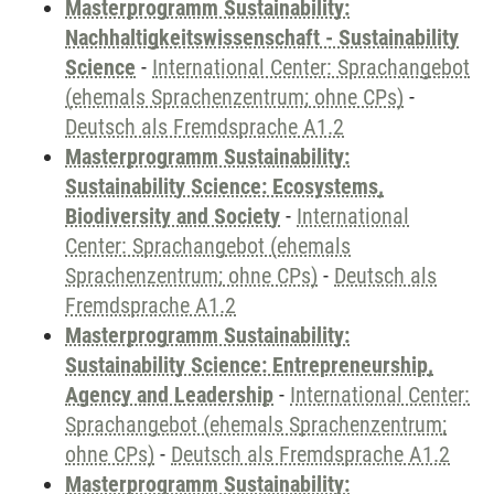
Masterprogramm Sustainability:
Nachhaltigkeitswissenschaft - Sustainability
Science
-
International Center: Sprachangebot
(ehemals Sprachenzentrum; ohne CPs)
-
Deutsch als Fremdsprache A1.2
Masterprogramm Sustainability:
Sustainability Science: Ecosystems,
Biodiversity and Society
-
International
Center: Sprachangebot (ehemals
Sprachenzentrum; ohne CPs)
-
Deutsch als
Fremdsprache A1.2
Masterprogramm Sustainability:
Sustainability Science: Entrepreneurship,
Agency and Leadership
-
International Center:
Sprachangebot (ehemals Sprachenzentrum;
ohne CPs)
-
Deutsch als Fremdsprache A1.2
Masterprogramm Sustainability: