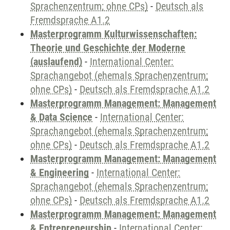
Sprachenzentrum; ohne CPs)
-
Deutsch als
Fremdsprache A1.2
Masterprogramm Kulturwissenschaften:
Theorie und Geschichte der Moderne
(auslaufend)
-
International Center:
Sprachangebot (ehemals Sprachenzentrum;
ohne CPs)
-
Deutsch als Fremdsprache A1.2
Masterprogramm Management: Management
& Data Science
-
International Center:
Sprachangebot (ehemals Sprachenzentrum;
ohne CPs)
-
Deutsch als Fremdsprache A1.2
Masterprogramm Management: Management
& Engineering
-
International Center:
Sprachangebot (ehemals Sprachenzentrum;
ohne CPs)
-
Deutsch als Fremdsprache A1.2
Masterprogramm Management: Management
& Entrepreneurship
-
International Center: