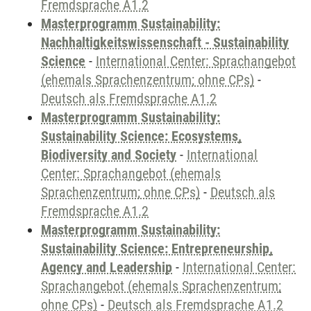
Fremdsprache A1.2
Masterprogramm Sustainability:
Nachhaltigkeitswissenschaft - Sustainability
Science
-
International Center: Sprachangebot
(ehemals Sprachenzentrum; ohne CPs)
-
Deutsch als Fremdsprache A1.2
Masterprogramm Sustainability:
Sustainability Science: Ecosystems,
Biodiversity and Society
-
International
Center: Sprachangebot (ehemals
Sprachenzentrum; ohne CPs)
-
Deutsch als
Fremdsprache A1.2
Masterprogramm Sustainability:
Sustainability Science: Entrepreneurship,
Agency and Leadership
-
International Center:
Sprachangebot (ehemals Sprachenzentrum;
ohne CPs)
-
Deutsch als Fremdsprache A1.2