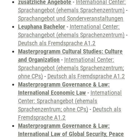
zusätzliche Angebote
-
International Center:
Sprachangebot (ehemals Sprachenzentrum)
-
Sprachangebot und Sonderveranstaltungen
Leuphana Bachelor
-
International Center:
Sprachangebot (ehemals Sprachenzentrum)
-
Deutsch als Fremdsprache A1.2
Masterprogramm Cultural Studies: Culture
and Organization
-
International Center:
Sprachangebot (ehemals Sprachenzentrum;
ohne CPs)
-
Deutsch als Fremdsprache A1.2
Masterprogramm Governance & Law:
International Economic Law
-
International
Center: Sprachangebot (ehemals
Sprachenzentrum; ohne CPs)
-
Deutsch als
Fremdsprache A1.2
Masterprogramm Governance & Law:
International Law of Global Security, Peace