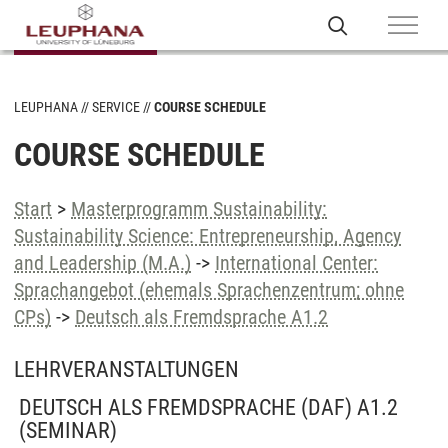
LEUPHANA
SERVICE
COURSE SCHEDULE
COURSE SCHEDULE
Start
>
Masterprogramm Sustainability:
Sustainability Science: Entrepreneurship, Agency
and Leadership (M.A.)
->
International Center:
Sprachangebot (ehemals Sprachenzentrum; ohne
CPs)
->
Deutsch als Fremdsprache A1.2
LEHRVERANSTALTUNGEN
DEUTSCH ALS FREMDSPRACHE (DAF) A1.2
(SEMINAR)