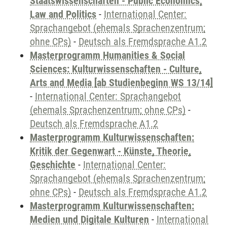
Staatswissenschaften - Public Economics,
Law and Politics
-
International Center:
Sprachangebot (ehemals Sprachenzentrum;
ohne CPs)
-
Deutsch als Fremdsprache A1.2
Masterprogramm Humanities & Social
Sciences: Kulturwissenschaften - Culture,
Arts and Media [ab Studienbeginn WS 13/14]
-
International Center: Sprachangebot
(ehemals Sprachenzentrum; ohne CPs)
-
Deutsch als Fremdsprache A1.2
Masterprogramm Kulturwissenschaften:
Kritik der Gegenwart - Künste, Theorie,
Geschichte
-
International Center:
Sprachangebot (ehemals Sprachenzentrum;
ohne CPs)
-
Deutsch als Fremdsprache A1.2
Masterprogramm Kulturwissenschaften:
Medien und Digitale Kulturen
-
International