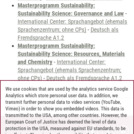
Masterprogramm Sustainability:
Sustainability Science: Governance and Law
-
International Center: Sprachangebot (ehemals
Sprachenzentrum; ohne CPs)
-
Deutsch als
Fremdsprache A1.2
Masterprogramm Sustainability:
Sustainability Science: Resources, Materials
and Chemistry
-
International Center:
Sprachangebot (ehemals Sprachenzentrum;
ohne CPs)
-
Deutsch als Fremdsprache A1.2
We use cookies that are used by the analytics service Google
Analytics which store personal user data. In addition, we
transmit further personal data to video services (YouTube,
Andreea Tribel
/
30.06.2024
Vimeo) in order to show you embedded videos. This data is
transmitted to the USA, among other countries. However, the
European Court of Justice has deemed the level of data
protection in the USA, measured against EU standards, to be
CONTACT