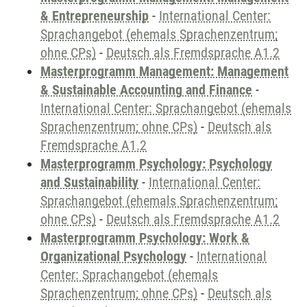
& Entrepreneurship
-
International Center:
Sprachangebot (ehemals Sprachenzentrum;
ohne CPs)
-
Deutsch als Fremdsprache A1.2
Masterprogramm Management: Management
& Sustainable Accounting and Finance
-
International Center: Sprachangebot (ehemals
Sprachenzentrum; ohne CPs)
-
Deutsch als
Fremdsprache A1.2
Masterprogramm Psychology: Psychology
and Sustainability
-
International Center:
Sprachangebot (ehemals Sprachenzentrum;
ohne CPs)
-
Deutsch als Fremdsprache A1.2
Masterprogramm Psychology: Work &
Organizational Psychology
-
International
Center: Sprachangebot (ehemals
Sprachenzentrum; ohne CPs)
-
Deutsch als