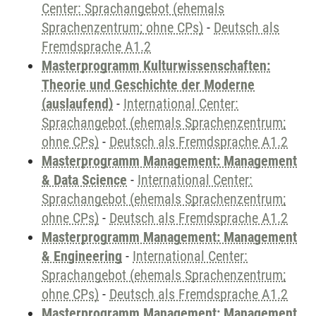
Center: Sprachangebot (ehemals
Sprachenzentrum; ohne CPs)
-
Deutsch als
Fremdsprache A1.2
Masterprogramm Kulturwissenschaften:
Theorie und Geschichte der Moderne
(auslaufend)
-
International Center:
Sprachangebot (ehemals Sprachenzentrum;
ohne CPs)
-
Deutsch als Fremdsprache A1.2
Masterprogramm Management: Management
& Data Science
-
International Center:
Sprachangebot (ehemals Sprachenzentrum;
ohne CPs)
-
Deutsch als Fremdsprache A1.2
Masterprogramm Management: Management
& Engineering
-
International Center:
Sprachangebot (ehemals Sprachenzentrum;
ohne CPs)
-
Deutsch als Fremdsprache A1.2
Masterprogramm Management: Management