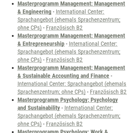
Masterprogramm Management: Management
& Engineering
-
International Center:
Sprachangebot (ehemals Sprachenzentrum;
ohne CPs)
-
Französisch B2
Masterprogramm Management: Management
& Entrepreneurship
-
International Center:
Sprachangebot (ehemals Sprachenzentrum;
ohne CPs)
-
Französisch B2
Masterprogramm Management: Management
& Sustainable Accounting and Finance
-
International Center: Sprachangebot (ehemals
Sprachenzentrum; ohne CPs)
-
Französisch B2
Masterprogramm Psychology: Psychology
and Sustainability
-
International Center:
Sprachangebot (ehemals Sprachenzentrum;
ohne CPs)
-
Französisch B2
Masterprogramm Psychology: Work &