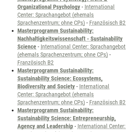
Organizational Psychology
-
International
Center: Sprachangebot (ehemals
Sprachenzentrum; ohne CPs)
-
Französisch B2
Masterprogramm Sustainability:
Nachhaltigkeitswissenschaft - Sustainability
Science
-
International Center: Sprachangebot
(ehemals Sprachenzentrum; ohne CPs)
-
Französisch B2
Masterprogramm Sustainability:
Sustainability Science: Ecosystems,
Biodiversity and Society
-
International
Center: Sprachangebot (ehemals
Sprachenzentrum; ohne CPs)
-
Französisch B2
Masterprogramm Sustainability:
Sustainability Science: Entrepreneurship,
Agency and Leadership
-
International Center: