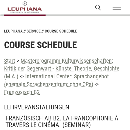
LEUPHANA
SERVICE
COURSE SCHEDULE
COURSE SCHEDULE
Start
>
Masterprogramm Kulturwissenschaften:
Kritik der Gegenwart - Künste, Theorie, Geschichte
(M.A.)
->
International Center: Sprachangebot
(ehemals Sprachenzentrum; ohne CPs)
->
Französisch B2
LEHRVERANSTALTUNGEN
FRANZÖSISCH AB B2. LA FRANCOPHONIE À
TRAVERS LE CINÉMA.
(SEMINAR)