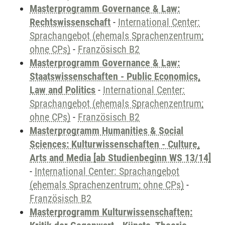
Masterprogramm Governance & Law:
Rechtswissenschaft
-
International Center:
Sprachangebot (ehemals Sprachenzentrum;
ohne CPs)
-
Französisch B2
Masterprogramm Governance & Law:
Staatswissenschaften - Public Economics,
Law and Politics
-
International Center:
Sprachangebot (ehemals Sprachenzentrum;
ohne CPs)
-
Französisch B2
Masterprogramm Humanities & Social
Sciences: Kulturwissenschaften - Culture,
Arts and Media [ab Studienbeginn WS 13/14]
-
International Center: Sprachangebot
(ehemals Sprachenzentrum; ohne CPs)
-
Französisch B2
Masterprogramm Kulturwissenschaften: