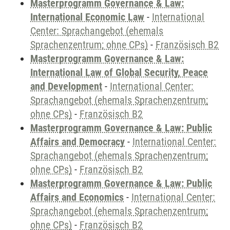
Masterprogramm Governance & Law:
International Economic Law
-
International
Center: Sprachangebot (ehemals
Sprachenzentrum; ohne CPs)
-
Französisch B2
Masterprogramm Governance & Law:
International Law of Global Security, Peace
and Development
-
International Center:
Sprachangebot (ehemals Sprachenzentrum;
ohne CPs)
-
Französisch B2
Masterprogramm Governance & Law: Public
Affairs and Democracy
-
International Center:
Sprachangebot (ehemals Sprachenzentrum;
ohne CPs)
-
Französisch B2
Masterprogramm Governance & Law: Public
Affairs and Economics
-
International Center:
Sprachangebot (ehemals Sprachenzentrum;
ohne CPs)
-
Französisch B2