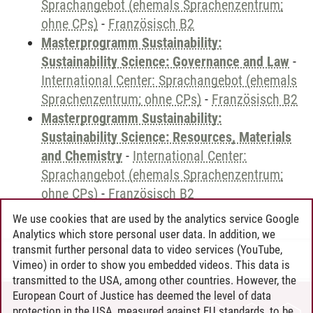
Sprachangebot (ehemals Sprachenzentrum;
ohne CPs)
-
Französisch B2
Masterprogramm Sustainability:
Sustainability Science: Governance and Law
-
International Center: Sprachangebot (ehemals
Sprachenzentrum; ohne CPs)
-
Französisch B2
Masterprogramm Sustainability:
Sustainability Science: Resources, Materials
and Chemistry
-
International Center:
Sprachangebot (ehemals Sprachenzentrum;
ohne CPs)
-
Französisch B2
We use cookies that are used by the analytics service Google
Analytics which store personal user data. In addition, we
transmit further personal data to video services (YouTube,
Andreea Tribel
/
30.06.2024
Vimeo) in order to show you embedded videos. This data is
transmitted to the USA, among other countries. However, the
European Court of Justice has deemed the level of data
protection in the USA, measured against EU standards, to be