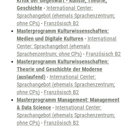
Kritik der Gegenwart - Künste, Theorie,
Geschichte
-
International Center:
Sprachangebot (ehemals Sprachenzentrum;
ohne CPs)
-
Französisch B2
Masterprogramm Kulturwissenschaften:
Medien und Digitale Kulturen
-
International
Center: Sprachangebot (ehemals
Sprachenzentrum; ohne CPs)
-
Französisch B2
Masterprogramm Kulturwissenschaften:
Theorie und Geschichte der Moderne
(auslaufend)
-
International Center:
Sprachangebot (ehemals Sprachenzentrum;
ohne CPs)
-
Französisch B2
Masterprogramm Management: Management
& Data Science
-
International Center:
Sprachangebot (ehemals Sprachenzentrum;
ohne CPs)
-
Französisch B2