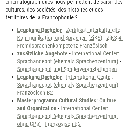
cinématographiques nous permettent de saisir des
cultures, des sociétés, des histoires et des
territoires de la Francophonie ?
Leuphana Bachelor
-
Zertifikat interkulturelle
Kommunikation und Sprachen (ZiKS)
-
ZiKS 4:
Fremdsprachenkompetenz Französisch
zusätzliche Angebote
-
International Center:
Sprachangebot (ehemals Sprachenzentrum)
-
Sprachangebot und Sonderveranstaltungen
Leuphana Bachelor
-
International Center:
Sprachangebot (ehemals Sprachenzentrum)
-
Französisch B2
Masterprogramm Cultural Studies: Culture
and Organization
-
International Center:
Sprachangebot (ehemals Sprachenzentrum;
ohne CPs)
-
Französisch B2