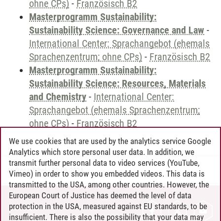
ohne CPs)
-
Französisch B2
Masterprogramm Sustainability:
Sustainability Science: Governance and Law
-
International Center: Sprachangebot (ehemals
Sprachenzentrum; ohne CPs)
-
Französisch B2
Masterprogramm Sustainability:
Sustainability Science: Resources, Materials
and Chemistry
-
International Center:
Sprachangebot (ehemals Sprachenzentrum;
ohne CPs)
-
Französisch B2
We use cookies that are used by the analytics service Google
Analytics which store personal user data. In addition, we
transmit further personal data to video services (YouTube,
Andreea Tribel
/
30.06.2024
Vimeo) in order to show you embedded videos. This data is
transmitted to the USA, among other countries. However, the
European Court of Justice has deemed the level of data
protection in the USA, measured against EU standards, to be
CONTACT
insufficient. There is also the possibility that your data may