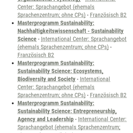
Center: Sprachangebot (ehemals
Sprachenzentrum; ohne CPs)
-
Französisch B2
Masterprogramm Sustainability:
Nachhaltigkeitswissenschaft - Sustainability
Science
-
International Center: Sprachangebot
(ehemals Sprachenzentrum; ohne CPs)
-
Französisch B2
Masterprogramm Sustainability:
Sustainability Science: Ecosystems,
Biodiversity and Society
-
International
Center: Sprachangebot (ehemals
Sprachenzentrum; ohne CPs)
-
Französisch B2
Masterprogramm Sustainability:
Sustainability Science: Entrepreneurship,
Agency and Leadership
-
International Center:
Sprachangebot (ehemals Sprachenzentrum;