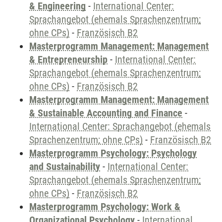
& Engineering
-
International Center:
Sprachangebot (ehemals Sprachenzentrum;
ohne CPs)
-
Französisch B2
Masterprogramm Management: Management
& Entrepreneurship
-
International Center:
Sprachangebot (ehemals Sprachenzentrum;
ohne CPs)
-
Französisch B2
Masterprogramm Management: Management
& Sustainable Accounting and Finance
-
International Center: Sprachangebot (ehemals
Sprachenzentrum; ohne CPs)
-
Französisch B2
Masterprogramm Psychology: Psychology
and Sustainability
-
International Center:
Sprachangebot (ehemals Sprachenzentrum;
ohne CPs)
-
Französisch B2
Masterprogramm Psychology: Work &
Organizational Psychology
-
International