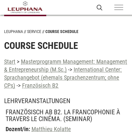
LEUPHANA
SERVICE
COURSE SCHEDULE
COURSE SCHEDULE
Start
>
Masterprogramm Management: Management
& Entrepreneurship (M.Sc.)
->
International Center:
Sprachangebot (ehemals Sprachenzentrum; ohne
CPs)
->
Französisch B2
LEHRVERANSTALTUNGEN
FRANZÖSISCH AB B2. LA FRANCOPHONIE À
TRAVERS LE CINÉMA.
(SEMINAR)
Dozent/in:
Matthieu Kolatte