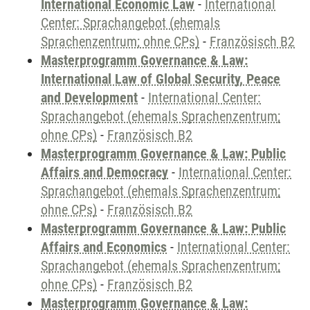
International Economic Law
-
International
Center: Sprachangebot (ehemals
Sprachenzentrum; ohne CPs)
-
Französisch B2
Masterprogramm Governance & Law:
International Law of Global Security, Peace
and Development
-
International Center:
Sprachangebot (ehemals Sprachenzentrum;
ohne CPs)
-
Französisch B2
Masterprogramm Governance & Law: Public
Affairs and Democracy
-
International Center:
Sprachangebot (ehemals Sprachenzentrum;
ohne CPs)
-
Französisch B2
Masterprogramm Governance & Law: Public
Affairs and Economics
-
International Center:
Sprachangebot (ehemals Sprachenzentrum;
ohne CPs)
-
Französisch B2
Masterprogramm Governance & Law: