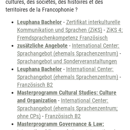
cultures, des sociétés, des histoires et des
territoires de la Francophonie ?
Leuphana Bachelor
-
Zertifikat interkulturelle
Kommunikation und Sprachen (ZiKS)
-
ZiKS 4:
Fremdsprachenkompetenz Französisch
zusätzliche Angebote
-
International Center:
Sprachangebot (ehemals Sprachenzentrum)
-
Sprachangebot und Sonderveranstaltungen
Leuphana Bachelor
-
International Center:
Sprachangebot (ehemals Sprachenzentrum)
-
Französisch B2
Masterprogramm Cultural Studies: Culture
and Organization
-
International Center:
Sprachangebot (ehemals Sprachenzentrum;
ohne CPs)
-
Französisch B2
Masterprogramm Governance & Law: