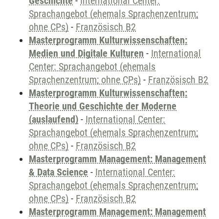
Geschichte
-
International Center:
Sprachangebot (ehemals Sprachenzentrum;
ohne CPs)
-
Französisch B2
Masterprogramm Kulturwissenschaften:
Medien und Digitale Kulturen
-
International
Center: Sprachangebot (ehemals
Sprachenzentrum; ohne CPs)
-
Französisch B2
Masterprogramm Kulturwissenschaften:
Theorie und Geschichte der Moderne
(auslaufend)
-
International Center:
Sprachangebot (ehemals Sprachenzentrum;
ohne CPs)
-
Französisch B2
Masterprogramm Management: Management
& Data Science
-
International Center:
Sprachangebot (ehemals Sprachenzentrum;
ohne CPs)
-
Französisch B2
Masterprogramm Management: Management