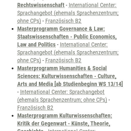
Rechtswissenschaft
-
International Center:
Sprachangebot (ehemals Sprachenzentrum;
ohne CPs)
-
Französisch B2
Masterprogramm Governance & Law:
Staatswissenschaften - Public Economics,
Law and Politics
-
International Center:
Sprachangebot (ehemals Sprachenzentrum;
ohne CPs)
-
Französisch B2
Masterprogramm Humanities & Social
Sciences: Kulturwissenschaften - Culture,
Arts and Media [ab Studienbeginn WS 13/14]
-
International Center: Sprachangebot
(ehemals Sprachenzentrum; ohne CPs)
-
Französisch B2
Masterprogramm Kulturwissenschaften:
Kritik der Gegenwart - Künste, Theorie,