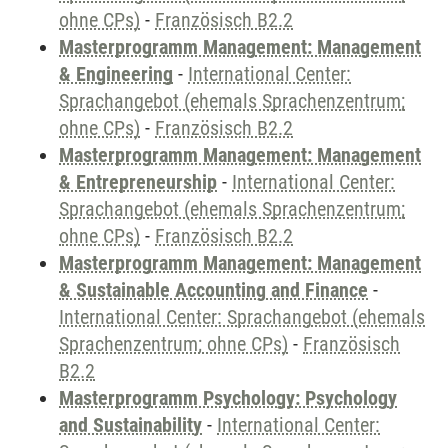
ohne CPs)
-
Französisch B2.2
Masterprogramm Management: Management
& Engineering
-
International Center:
Sprachangebot (ehemals Sprachenzentrum;
ohne CPs)
-
Französisch B2.2
Masterprogramm Management: Management
& Entrepreneurship
-
International Center:
Sprachangebot (ehemals Sprachenzentrum;
ohne CPs)
-
Französisch B2.2
Masterprogramm Management: Management
& Sustainable Accounting and Finance
-
International Center: Sprachangebot (ehemals
Sprachenzentrum; ohne CPs)
-
Französisch
B2.2
Masterprogramm Psychology: Psychology
and Sustainability
-
International Center: