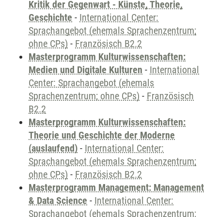
Kritik der Gegenwart - Künste, Theorie,
Geschichte
-
International Center:
Sprachangebot (ehemals Sprachenzentrum;
ohne CPs)
-
Französisch B2.2
Masterprogramm Kulturwissenschaften:
Medien und Digitale Kulturen
-
International
Center: Sprachangebot (ehemals
Sprachenzentrum; ohne CPs)
-
Französisch
B2.2
Masterprogramm Kulturwissenschaften:
Theorie und Geschichte der Moderne
(auslaufend)
-
International Center:
Sprachangebot (ehemals Sprachenzentrum;
ohne CPs)
-
Französisch B2.2
Masterprogramm Management: Management
& Data Science
-
International Center:
Sprachangebot (ehemals Sprachenzentrum;