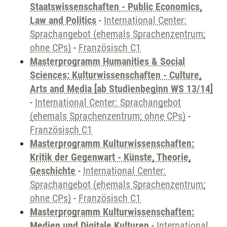
Staatswissenschaften - Public Economics,
Law and Politics
-
International Center:
Sprachangebot (ehemals Sprachenzentrum;
ohne CPs)
-
Französisch C1
Masterprogramm Humanities & Social
Sciences: Kulturwissenschaften - Culture,
Arts and Media [ab Studienbeginn WS 13/14]
-
International Center: Sprachangebot
(ehemals Sprachenzentrum; ohne CPs)
-
Französisch C1
Masterprogramm Kulturwissenschaften:
Kritik der Gegenwart - Künste, Theorie,
Geschichte
-
International Center:
Sprachangebot (ehemals Sprachenzentrum;
ohne CPs)
-
Französisch C1
Masterprogramm Kulturwissenschaften:
Medien und Digitale Kulturen
-
International