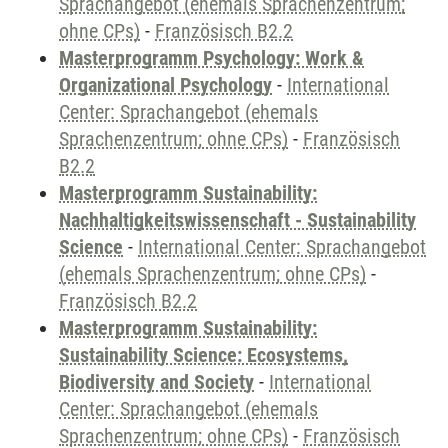
Sprachangebot (ehemals Sprachenzentrum;
ohne CPs)
-
Französisch B2.2
Masterprogramm Psychology: Work &
Organizational Psychology
-
International
Center: Sprachangebot (ehemals
Sprachenzentrum; ohne CPs)
-
Französisch
B2.2
Masterprogramm Sustainability:
Nachhaltigkeitswissenschaft - Sustainability
Science
-
International Center: Sprachangebot
(ehemals Sprachenzentrum; ohne CPs)
-
Französisch B2.2
Masterprogramm Sustainability:
Sustainability Science: Ecosystems,
Biodiversity and Society
-
International
Center: Sprachangebot (ehemals
Sprachenzentrum; ohne CPs)
-
Französisch