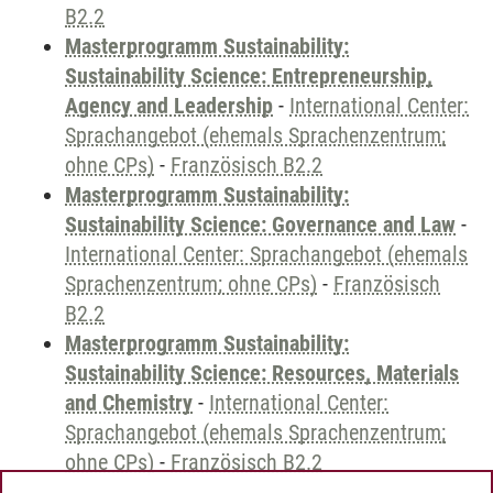
B2.2
Masterprogramm Sustainability:
Sustainability Science: Entrepreneurship,
Agency and Leadership
-
International Center:
Sprachangebot (ehemals Sprachenzentrum;
ohne CPs)
-
Französisch B2.2
Masterprogramm Sustainability:
Sustainability Science: Governance and Law
-
International Center: Sprachangebot (ehemals
Sprachenzentrum; ohne CPs)
-
Französisch
B2.2
Masterprogramm Sustainability:
Sustainability Science: Resources, Materials
and Chemistry
-
International Center:
Sprachangebot (ehemals Sprachenzentrum;
ohne CPs)
-
Französisch B2.2