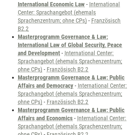
International Economic Law
-
International
Center: Sprachangebot (ehemals
Sprachenzentrum; ohne CPs)
-
Französisch
B2.2
Masterprogramm Governance & Law:
International Law of Global Security, Peace
and Development
-
International Center:
Sprachangebot (ehemals Sprachenzentrum;
ohne CPs)
-
Französisch B2.2
Masterprogramm Governance & Law: Public
Affairs and Democracy
-
International Center:
Sprachangebot (ehemals Sprachenzentrum;
ohne CPs)
-
Französisch B2.2
Masterprogramm Governance & Law: Public
Affairs and Economics
-
International Center:
Sprachangebot (ehemals Sprachenzentrum;
ohne CPs)
-
Französisch B2.2