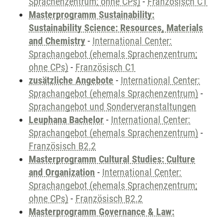
Sprachenzentrum; ohne CPs)
-
Französisch C1
Masterprogramm Sustainability:
Sustainability Science: Resources, Materials
and Chemistry
-
International Center:
Sprachangebot (ehemals Sprachenzentrum;
ohne CPs)
-
Französisch C1
zusätzliche Angebote
-
International Center:
Sprachangebot (ehemals Sprachenzentrum)
-
Sprachangebot und Sonderveranstaltungen
Leuphana Bachelor
-
International Center:
Sprachangebot (ehemals Sprachenzentrum)
-
Französisch B2.2
Masterprogramm Cultural Studies: Culture
and Organization
-
International Center:
Sprachangebot (ehemals Sprachenzentrum;
ohne CPs)
-
Französisch B2.2
Masterprogramm Governance & Law: