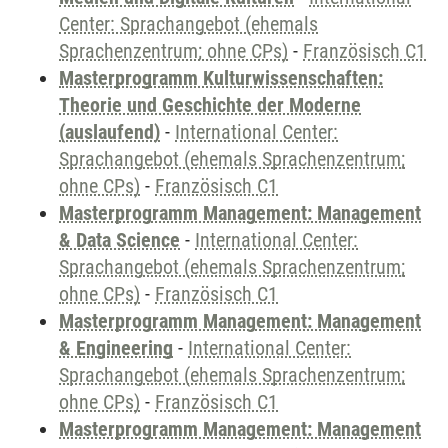
Center: Sprachangebot (ehemals
Sprachenzentrum; ohne CPs)
-
Französisch C1
Masterprogramm Kulturwissenschaften:
Theorie und Geschichte der Moderne
(auslaufend)
-
International Center:
Sprachangebot (ehemals Sprachenzentrum;
ohne CPs)
-
Französisch C1
Masterprogramm Management: Management
& Data Science
-
International Center:
Sprachangebot (ehemals Sprachenzentrum;
ohne CPs)
-
Französisch C1
Masterprogramm Management: Management
& Engineering
-
International Center:
Sprachangebot (ehemals Sprachenzentrum;
ohne CPs)
-
Französisch C1
Masterprogramm Management: Management