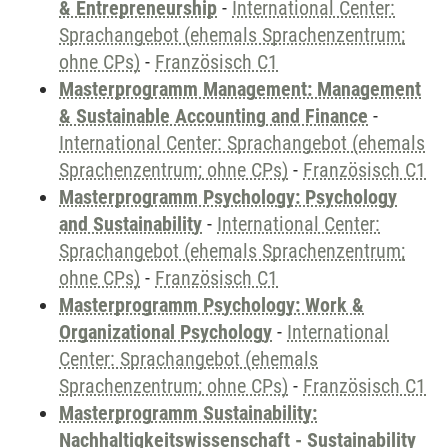
& Entrepreneurship
-
International Center:
Sprachangebot (ehemals Sprachenzentrum;
ohne CPs)
-
Französisch C1
Masterprogramm Management: Management
& Sustainable Accounting and Finance
-
International Center: Sprachangebot (ehemals
Sprachenzentrum; ohne CPs)
-
Französisch C1
Masterprogramm Psychology: Psychology
and Sustainability
-
International Center:
Sprachangebot (ehemals Sprachenzentrum;
ohne CPs)
-
Französisch C1
Masterprogramm Psychology: Work &
Organizational Psychology
-
International
Center: Sprachangebot (ehemals
Sprachenzentrum; ohne CPs)
-
Französisch C1
Masterprogramm Sustainability:
Nachhaltigkeitswissenschaft - Sustainability