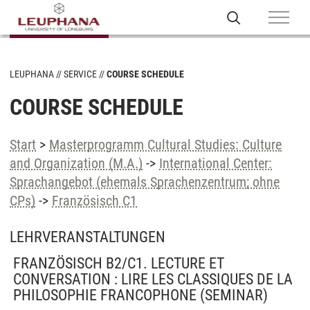
LEUPHANA
SERVICE
COURSE SCHEDULE
COURSE SCHEDULE
Start
>
Masterprogramm Cultural Studies: Culture
and Organization (M.A.)
->
International Center:
Sprachangebot (ehemals Sprachenzentrum; ohne
CPs)
->
Französisch C1
LEHRVERANSTALTUNGEN
FRANZÖSISCH B2/C1. LECTURE ET
CONVERSATION : LIRE LES CLASSIQUES DE LA
PHILOSOPHIE FRANCOPHONE
(SEMINAR)