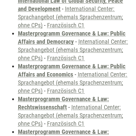
International Law of Global Security, Peace
and Development
-
International Center:
Sprachangebot (ehemals Sprachenzentrum;
ohne CPs)
-
Französisch C1
Masterprogramm Governance & Law: Public
Affairs and Democracy
-
International Center:
Sprachangebot (ehemals Sprachenzentrum;
ohne CPs)
-
Französisch C1
Masterprogramm Governance & Law: Public
Affairs and Economics
-
International Center:
Sprachangebot (ehemals Sprachenzentrum;
ohne CPs)
-
Französisch C1
Masterprogramm Governance & Law:
Rechtswissenschaft
-
International Center:
Sprachangebot (ehemals Sprachenzentrum;
ohne CPs)
-
Französisch C1
Masterprogramm Governance & Law: