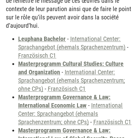
de remettre le message de ces œuvres dans le
contexte de leur parution ainsi que de faire le point
sur le rôle qu’ils peuvent avoir dans la société
d’aujourd’hui.
Leuphana Bachelor
-
International Center:
Sprachangebot (ehemals Sprachenzentrum)
-
Französisch C1
Masterprogramm Cultural Studies: Culture
and Organization
-
International Center:
Sprachangebot (ehemals Sprachenzentrum;
ohne CPs)
-
Französisch C1
Masterprogramm Governance & Law:
International Economic Law
-
International
Center: Sprachangebot (ehemals
Sprachenzentrum; ohne CPs)
-
Französisch C1
Masterprogramm Governance & Law: