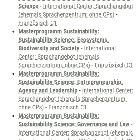
Science
-
International Center: Sprachangebot
(ehemals Sprachenzentrum; ohne CPs)
-
Französisch C1
Masterprogramm Sustainability:
Sustainability Science: Ecosystems,
Biodiversity and Society
-
International
Center: Sprachangebot (ehemals
Sprachenzentrum; ohne CPs)
-
Französisch C1
Masterprogramm Sustainability:
Sustainability Science: Entrepreneurship,
Agency and Leadership
-
International Center:
Sprachangebot (ehemals Sprachenzentrum;
ohne CPs)
-
Französisch C1
Masterprogramm Sustainability:
Sustainability Science: Governance and Law
-
International Center: Sprachangebot (ehemals