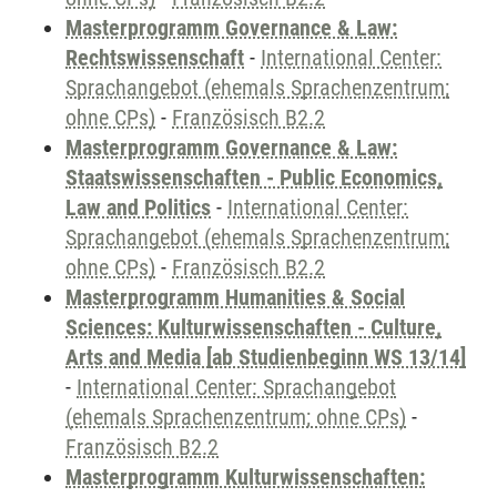
Masterprogramm Governance & Law:
Rechtswissenschaft
-
International Center:
Sprachangebot (ehemals Sprachenzentrum;
ohne CPs)
-
Französisch B2.2
Masterprogramm Governance & Law:
Staatswissenschaften - Public Economics,
Law and Politics
-
International Center:
Sprachangebot (ehemals Sprachenzentrum;
ohne CPs)
-
Französisch B2.2
Masterprogramm Humanities & Social
Sciences: Kulturwissenschaften - Culture,
Arts and Media [ab Studienbeginn WS 13/14]
-
International Center: Sprachangebot
(ehemals Sprachenzentrum; ohne CPs)
-
Französisch B2.2
Masterprogramm Kulturwissenschaften: