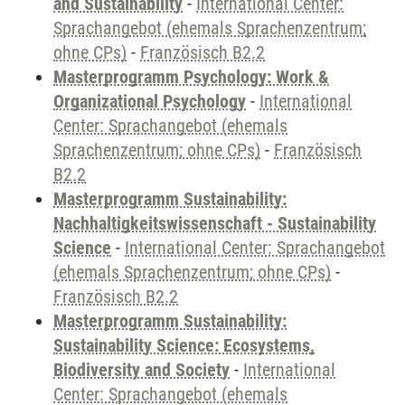
and Sustainability
-
International Center:
Sprachangebot (ehemals Sprachenzentrum;
ohne CPs)
-
Französisch B2.2
Masterprogramm Psychology: Work &
Organizational Psychology
-
International
Center: Sprachangebot (ehemals
Sprachenzentrum; ohne CPs)
-
Französisch
B2.2
Masterprogramm Sustainability:
Nachhaltigkeitswissenschaft - Sustainability
Science
-
International Center: Sprachangebot
(ehemals Sprachenzentrum; ohne CPs)
-
Französisch B2.2
Masterprogramm Sustainability:
Sustainability Science: Ecosystems,
Biodiversity and Society
-
International
Center: Sprachangebot (ehemals