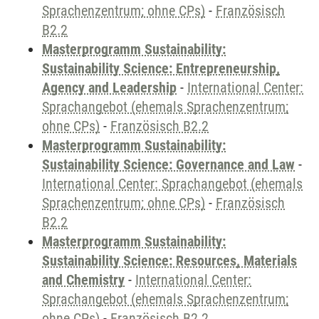
Sprachenzentrum; ohne CPs)
-
Französisch
B2.2
Masterprogramm Sustainability:
Sustainability Science: Entrepreneurship,
Agency and Leadership
-
International Center:
Sprachangebot (ehemals Sprachenzentrum;
ohne CPs)
-
Französisch B2.2
Masterprogramm Sustainability:
Sustainability Science: Governance and Law
-
International Center: Sprachangebot (ehemals
Sprachenzentrum; ohne CPs)
-
Französisch
B2.2
Masterprogramm Sustainability:
Sustainability Science: Resources, Materials
and Chemistry
-
International Center:
Sprachangebot (ehemals Sprachenzentrum;
ohne CPs)
-
Französisch B2.2