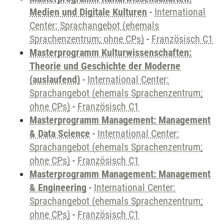
Medien und Digitale Kulturen
-
International
Center: Sprachangebot (ehemals
Sprachenzentrum; ohne CPs)
-
Französisch C1
Masterprogramm Kulturwissenschaften:
Theorie und Geschichte der Moderne
(auslaufend)
-
International Center:
Sprachangebot (ehemals Sprachenzentrum;
ohne CPs)
-
Französisch C1
Masterprogramm Management: Management
& Data Science
-
International Center:
Sprachangebot (ehemals Sprachenzentrum;
ohne CPs)
-
Französisch C1
Masterprogramm Management: Management
& Engineering
-
International Center:
Sprachangebot (ehemals Sprachenzentrum;
ohne CPs)
-
Französisch C1