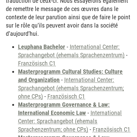
traduction de ceux-ci. Nous essayerons également
de remettre le message de ces œuvres dans le
contexte de leur parution ainsi que de faire le point
sur le rôle qu’ils peuvent avoir dans la société
d’aujourd’hui.
Leuphana Bachelor
-
International Center:
Sprachangebot (ehemals Sprachenzentrum)
-
Französisch C1
Masterprogramm Cultural Studies: Culture
and Organization
-
International Center:
Sprachangebot (ehemals Sprachenzentrum;
ohne CPs)
-
Französisch C1
Masterprogramm Governance & Law:
International Economic Law
-
International
Center: Sprachangebot (ehemals
Sprachenzentrum; ohne CPs)
-
Französisch C1