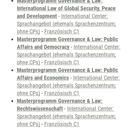
Masterprogramm Governance & Law:
International Law of Global Security, Peace
and Development
-
International Center:
Sprachangebot (ehemals Sprachenzentrum;
ohne CPs)
-
Französisch C1
Masterprogramm Governance & Law: Public
Affairs and Democracy
-
International Center:
Sprachangebot (ehemals Sprachenzentrum;
ohne CPs)
-
Französisch C1
Masterprogramm Governance & Law: Public
Affairs and Economics
-
International Center:
Sprachangebot (ehemals Sprachenzentrum;
ohne CPs)
-
Französisch C1
Masterprogramm Governance & Law:
Rechtswissenschaft
-
International Center:
Sprachangebot (ehemals Sprachenzentrum;
ohne CPs)
-
Französisch C1