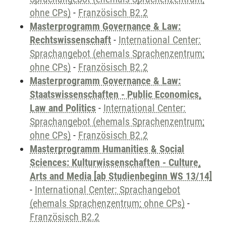
ohne CPs)
-
Französisch B2.2
Masterprogramm Governance & Law:
Rechtswissenschaft
-
International Center:
Sprachangebot (ehemals Sprachenzentrum;
ohne CPs)
-
Französisch B2.2
Masterprogramm Governance & Law:
Staatswissenschaften - Public Economics,
Law and Politics
-
International Center:
Sprachangebot (ehemals Sprachenzentrum;
ohne CPs)
-
Französisch B2.2
Masterprogramm Humanities & Social
Sciences: Kulturwissenschaften - Culture,
Arts and Media [ab Studienbeginn WS 13/14]
-
International Center: Sprachangebot
(ehemals Sprachenzentrum; ohne CPs)
-
Französisch B2.2