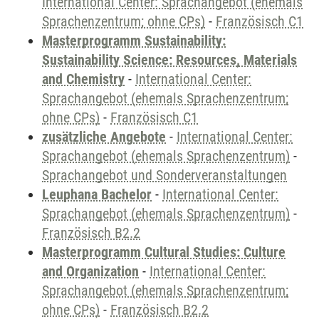
International Center: Sprachangebot (ehemals
Sprachenzentrum; ohne CPs)
-
Französisch C1
Masterprogramm Sustainability:
Sustainability Science: Resources, Materials
and Chemistry
-
International Center:
Sprachangebot (ehemals Sprachenzentrum;
ohne CPs)
-
Französisch C1
zusätzliche Angebote
-
International Center:
Sprachangebot (ehemals Sprachenzentrum)
-
Sprachangebot und Sonderveranstaltungen
Leuphana Bachelor
-
International Center:
Sprachangebot (ehemals Sprachenzentrum)
-
Französisch B2.2
Masterprogramm Cultural Studies: Culture
and Organization
-
International Center:
Sprachangebot (ehemals Sprachenzentrum;
ohne CPs)
-
Französisch B2.2