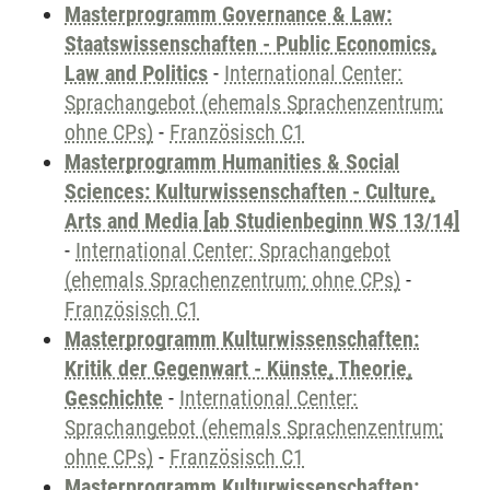
Masterprogramm Governance & Law:
Staatswissenschaften - Public Economics,
Law and Politics
-
International Center:
Sprachangebot (ehemals Sprachenzentrum;
ohne CPs)
-
Französisch C1
Masterprogramm Humanities & Social
Sciences: Kulturwissenschaften - Culture,
Arts and Media [ab Studienbeginn WS 13/14]
-
International Center: Sprachangebot
(ehemals Sprachenzentrum; ohne CPs)
-
Französisch C1
Masterprogramm Kulturwissenschaften:
Kritik der Gegenwart - Künste, Theorie,
Geschichte
-
International Center:
Sprachangebot (ehemals Sprachenzentrum;
ohne CPs)
-
Französisch C1
Masterprogramm Kulturwissenschaften: