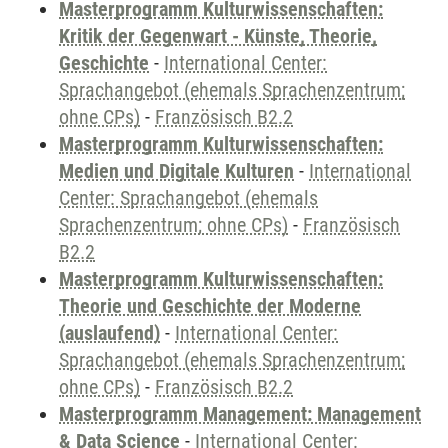
Masterprogramm Kulturwissenschaften:
Kritik der Gegenwart - Künste, Theorie,
Geschichte
-
International Center:
Sprachangebot (ehemals Sprachenzentrum;
ohne CPs)
-
Französisch B2.2
Masterprogramm Kulturwissenschaften:
Medien und Digitale Kulturen
-
International
Center: Sprachangebot (ehemals
Sprachenzentrum; ohne CPs)
-
Französisch
B2.2
Masterprogramm Kulturwissenschaften:
Theorie und Geschichte der Moderne
(auslaufend)
-
International Center:
Sprachangebot (ehemals Sprachenzentrum;
ohne CPs)
-
Französisch B2.2
Masterprogramm Management: Management
& Data Science
-
International Center: