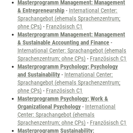
Masterprogramm Management: Management
& Entrepreneurship
-
International Center:
Sprachangebot (ehemals Sprachenzentrum;
ohne CPs)
-
Französisch C1
Masterprogramm Management: Management
& Sustainable Accounting and Finance
-
International Center: Sprachangebot (ehemals
Sprachenzentrum; ohne CPs)
-
Französisch C1
Masterprogramm Psychology: Psychology
and Sustainability
-
International Center:
Sprachangebot (ehemals Sprachenzentrum;
ohne CPs)
-
Französisch C1
Masterprogramm Psychology: Work &
Organizational Psychology
-
International
Center: Sprachangebot (ehemals
Sprachenzentrum; ohne CPs)
-
Französisch C1
Masterprogramm Sustainability: