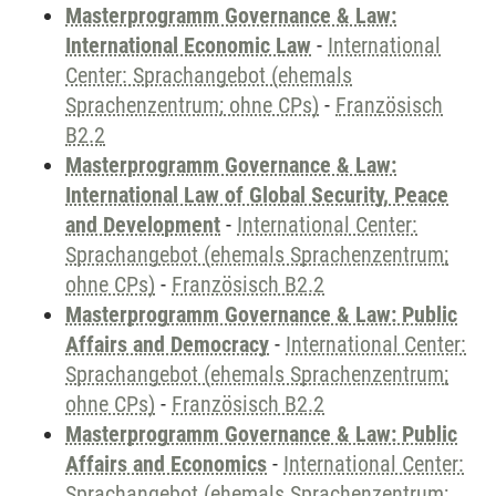
Masterprogramm Governance & Law:
International Economic Law
-
International
Center: Sprachangebot (ehemals
Sprachenzentrum; ohne CPs)
-
Französisch
B2.2
Masterprogramm Governance & Law:
International Law of Global Security, Peace
and Development
-
International Center:
Sprachangebot (ehemals Sprachenzentrum;
ohne CPs)
-
Französisch B2.2
Masterprogramm Governance & Law: Public
Affairs and Democracy
-
International Center:
Sprachangebot (ehemals Sprachenzentrum;
ohne CPs)
-
Französisch B2.2
Masterprogramm Governance & Law: Public
Affairs and Economics
-
International Center:
Sprachangebot (ehemals Sprachenzentrum;