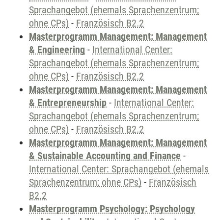
Sprachangebot (ehemals Sprachenzentrum;
ohne CPs)
-
Französisch B2.2
Masterprogramm Management: Management
& Engineering
-
International Center:
Sprachangebot (ehemals Sprachenzentrum;
ohne CPs)
-
Französisch B2.2
Masterprogramm Management: Management
& Entrepreneurship
-
International Center:
Sprachangebot (ehemals Sprachenzentrum;
ohne CPs)
-
Französisch B2.2
Masterprogramm Management: Management
& Sustainable Accounting and Finance
-
International Center: Sprachangebot (ehemals
Sprachenzentrum; ohne CPs)
-
Französisch
B2.2
Masterprogramm Psychology: Psychology