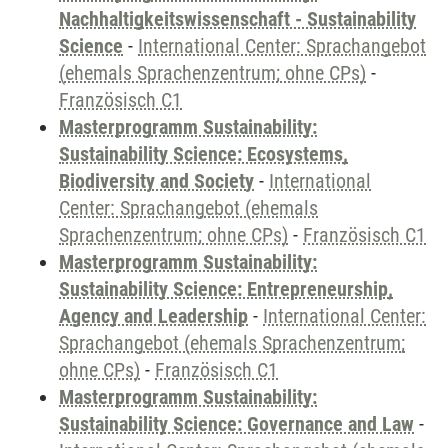
Nachhaltigkeitswissenschaft - Sustainability
Science
-
International Center: Sprachangebot
(ehemals Sprachenzentrum; ohne CPs)
-
Französisch C1
Masterprogramm Sustainability:
Sustainability Science: Ecosystems,
Biodiversity and Society
-
International
Center: Sprachangebot (ehemals
Sprachenzentrum; ohne CPs)
-
Französisch C1
Masterprogramm Sustainability:
Sustainability Science: Entrepreneurship,
Agency and Leadership
-
International Center:
Sprachangebot (ehemals Sprachenzentrum;
ohne CPs)
-
Französisch C1
Masterprogramm Sustainability:
Sustainability Science: Governance and Law
-