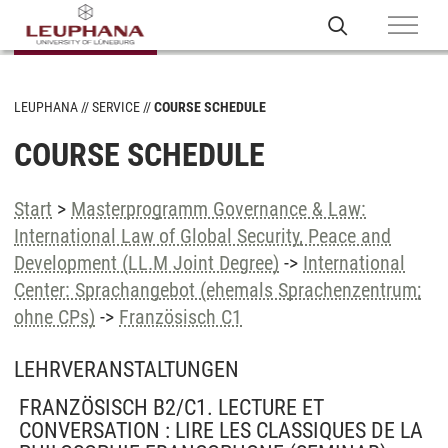
LEUPHANA
SERVICE
COURSE SCHEDULE
COURSE SCHEDULE
Start
>
Masterprogramm Governance & Law:
International Law of Global Security, Peace and
Development (LL.M Joint Degree)
->
International
Center: Sprachangebot (ehemals Sprachenzentrum;
ohne CPs)
->
Französisch C1
LEHRVERANSTALTUNGEN
FRANZÖSISCH B2/C1. LECTURE ET
CONVERSATION : LIRE LES CLASSIQUES DE LA