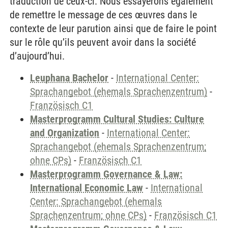
traduction de ceux-ci. Nous essayerons également
de remettre le message de ces œuvres dans le
contexte de leur parution ainsi que de faire le point
sur le rôle qu’ils peuvent avoir dans la société
d’aujourd’hui.
Leuphana Bachelor
-
International Center:
Sprachangebot (ehemals Sprachenzentrum)
-
Französisch C1
Masterprogramm Cultural Studies: Culture
and Organization
-
International Center:
Sprachangebot (ehemals Sprachenzentrum;
ohne CPs)
-
Französisch C1
Masterprogramm Governance & Law:
International Economic Law
-
International
Center: Sprachangebot (ehemals
Sprachenzentrum; ohne CPs)
-
Französisch C1