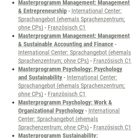
Masterprogramm Management: Management
& Entrepreneurship
-
International Center:
Sprachangebot (ehemals Sprachenzentrum;
ohne CPs)
-
Französisch C1
Masterprogramm Management: Management
& Sustainable Accounting and Finance
-
International Center: Sprachangebot (ehemals
Sprachenzentrum; ohne CPs)
-
Französisch C1
Masterprogramm Psychology: Psychology
and Sustainability
-
International Center:
Sprachangebot (ehemals Sprachenzentrum;
ohne CPs)
-
Französisch C1
Masterprogramm Psychology: Work &
Organizational Psychology
-
International
Center: Sprachangebot (ehemals
Sprachenzentrum; ohne CPs)
-
Französisch C1
Masterprogramm Sustainability: