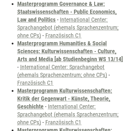
Masterprogramm Governance & Law:
Staatswissenschaften - Public Economics,
Law and Politics
-
International Center:
Sprachangebot (ehemals Sprachenzentrum;
ohne CPs)
-
Französisch C1
Masterprogramm Humanities & Social
Sciences: Kulturwissenschaften - Culture,
Arts and Media [ab Studienbeginn WS 13/14]
-
International Center: Sprachangebot
(ehemals Sprachenzentrum; ohne CPs)
-
Französisch C1
Masterprogramm Kulturwissenschaften:
Kritik der Gegenwart - Künste, Theorie,
Geschichte
-
International Center:
Sprachangebot (ehemals Sprachenzentrum;
ohne CPs)
-
Französisch C1
Masterprogramm Kulturwissenschaften: