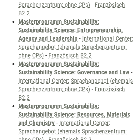
Sprachenzentrum; ohne CPs)
-
Französisch
B2.2
Masterprogramm Sustainability:
Sustainability Science: Entrepreneurship,
Agency and Leadership
-
International Center:
Sprachangebot (ehemals Sprachenzentrum;
ohne CPs)
-
Französisch B2.2
Masterprogramm Sustainability:
Sustainability Science: Governance and Law
-
International Center: Sprachangebot (ehemals
Sprachenzentrum; ohne CPs)
-
Französisch
B2.2
Masterprogramm Sustainability:
Sustainability Science: Resources, Materials
and Chemistry
-
International Center:
Sprachangebot (ehemals Sprachenzentrum;
ohne CPs)
-
Französisch B2.2