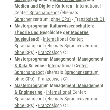
Medien und Digitale Kulturen
-
International
Center: Sprachangebot (ehemals
Sprachenzentrum; ohne CPs)
-
Französisch C1
Masterprogramm Kulturwissenschaften:
Theorie und Geschichte der Moderne
(auslaufend)
-
International Center:
Sprachangebot (ehemals Sprachenzentrum;
ohne CPs)
-
Französisch C1
Masterprogramm Management: Management
& Data Science
-
International Center:
Sprachangebot (ehemals Sprachenzentrum;
ohne CPs)
-
Französisch C1
Masterprogramm Management: Management
& Engineering
-
International Center:
Sprachangebot (ehemals Sprachenzentrum;
ohne CPs)
-
Französisch C1