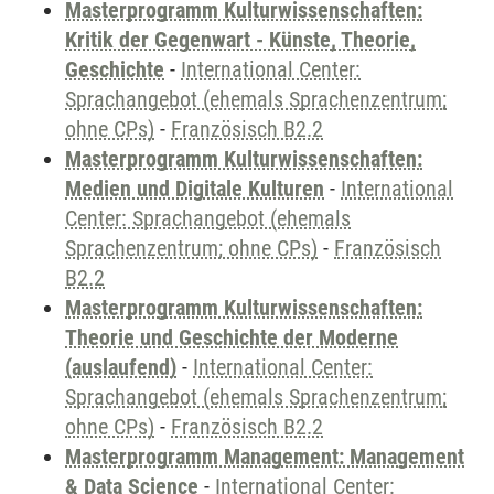
Masterprogramm Kulturwissenschaften:
Kritik der Gegenwart - Künste, Theorie,
Geschichte
-
International Center:
Sprachangebot (ehemals Sprachenzentrum;
ohne CPs)
-
Französisch B2.2
Masterprogramm Kulturwissenschaften:
Medien und Digitale Kulturen
-
International
Center: Sprachangebot (ehemals
Sprachenzentrum; ohne CPs)
-
Französisch
B2.2
Masterprogramm Kulturwissenschaften:
Theorie und Geschichte der Moderne
(auslaufend)
-
International Center:
Sprachangebot (ehemals Sprachenzentrum;
ohne CPs)
-
Französisch B2.2
Masterprogramm Management: Management
& Data Science
-
International Center: