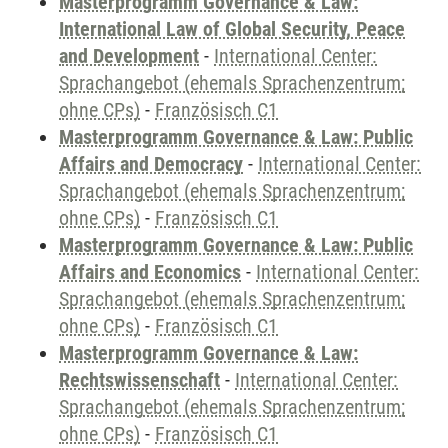
Masterprogramm Governance & Law:
International Law of Global Security, Peace
and Development
-
International Center:
Sprachangebot (ehemals Sprachenzentrum;
ohne CPs)
-
Französisch C1
Masterprogramm Governance & Law: Public
Affairs and Democracy
-
International Center:
Sprachangebot (ehemals Sprachenzentrum;
ohne CPs)
-
Französisch C1
Masterprogramm Governance & Law: Public
Affairs and Economics
-
International Center:
Sprachangebot (ehemals Sprachenzentrum;
ohne CPs)
-
Französisch C1
Masterprogramm Governance & Law:
Rechtswissenschaft
-
International Center:
Sprachangebot (ehemals Sprachenzentrum;
ohne CPs)
-
Französisch C1