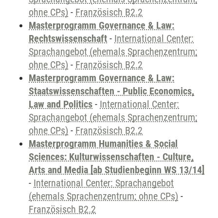
ohne CPs)
-
Französisch B2.2
Masterprogramm Governance & Law:
Rechtswissenschaft
-
International Center:
Sprachangebot (ehemals Sprachenzentrum;
ohne CPs)
-
Französisch B2.2
Masterprogramm Governance & Law:
Staatswissenschaften - Public Economics,
Law and Politics
-
International Center:
Sprachangebot (ehemals Sprachenzentrum;
ohne CPs)
-
Französisch B2.2
Masterprogramm Humanities & Social
Sciences: Kulturwissenschaften - Culture,
Arts and Media [ab Studienbeginn WS 13/14]
-
International Center: Sprachangebot
(ehemals Sprachenzentrum; ohne CPs)
-
Französisch B2.2