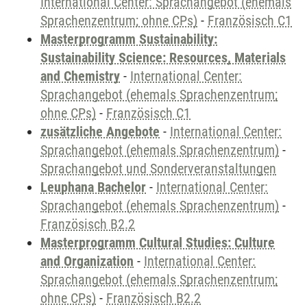
International Center: Sprachangebot (ehemals
Sprachenzentrum; ohne CPs)
-
Französisch C1
Masterprogramm Sustainability:
Sustainability Science: Resources, Materials
and Chemistry
-
International Center:
Sprachangebot (ehemals Sprachenzentrum;
ohne CPs)
-
Französisch C1
zusätzliche Angebote
-
International Center:
Sprachangebot (ehemals Sprachenzentrum)
-
Sprachangebot und Sonderveranstaltungen
Leuphana Bachelor
-
International Center:
Sprachangebot (ehemals Sprachenzentrum)
-
Französisch B2.2
Masterprogramm Cultural Studies: Culture
and Organization
-
International Center:
Sprachangebot (ehemals Sprachenzentrum;
ohne CPs)
-
Französisch B2.2