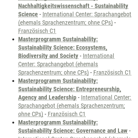
Nachhaltigkeitswissenschaft - Sustainability
Science
-
International Center: Sprachangebot
(ehemals Sprachenzentrum; ohne CPs)
-
Französisch C1
Masterprogramm Sustainability:
Sustainability Science: Ecosystems,
Biodiversity and Society
-
International
Center: Sprachangebot (ehemals
Sprachenzentrum; ohne CPs)
-
Französisch C1
Masterprogramm Sustainability:
Sustainability Science: Entrepreneurship,
Agency and Leadership
-
International Center:
Sprachangebot (ehemals Sprachenzentrum;
ohne CPs)
-
Französisch C1
Masterprogramm Sustainability:
Sustainability Science: Governance and Law
-