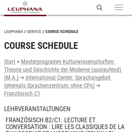
LEUPHANA
SERVICE
COURSE SCHEDULE
COURSE SCHEDULE
Start
>
Masterprogramm Kulturwissenschaften:
Theorie und Geschichte der Moderne (auslaufend)
(M.A.)
->
International Center: Sprachangebot
(ehemals Sprachenzentrum; ohne CPs)
->
Französisch C1
LEHRVERANSTALTUNGEN
FRANZÖSISCH B2/C1. LECTURE ET
CONVERSATION : LIRE LES CLASSIQUES DE LA