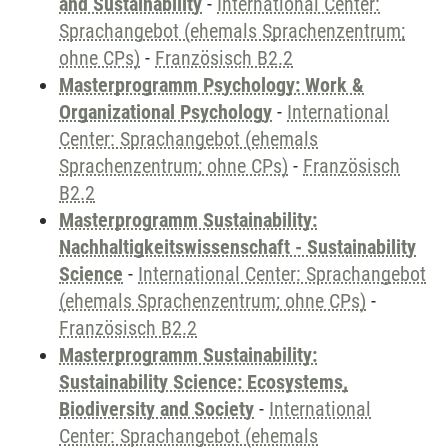
and Sustainability
-
International Center:
Sprachangebot (ehemals Sprachenzentrum;
ohne CPs)
-
Französisch B2.2
Masterprogramm Psychology: Work &
Organizational Psychology
-
International
Center: Sprachangebot (ehemals
Sprachenzentrum; ohne CPs)
-
Französisch
B2.2
Masterprogramm Sustainability:
Nachhaltigkeitswissenschaft - Sustainability
Science
-
International Center: Sprachangebot
(ehemals Sprachenzentrum; ohne CPs)
-
Französisch B2.2
Masterprogramm Sustainability:
Sustainability Science: Ecosystems,
Biodiversity and Society
-
International
Center: Sprachangebot (ehemals