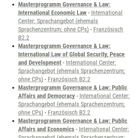
Masterprogramm Governance & Law:
International Economic Law
-
International
Center: Sprachangebot (ehemals
Sprachenzentrum; ohne CPs)
-
Französisch
B2.2
Masterprogramm Governance & Law:
International Law of Global Security, Peace
and Development
-
International Center:
Sprachangebot (ehemals Sprachenzentrum;
ohne CPs)
-
Französisch B2.2
Masterprogramm Governance & Law: Public
Affairs and Democracy
-
International Center:
Sprachangebot (ehemals Sprachenzentrum;
ohne CPs)
-
Französisch B2.2
Masterprogramm Governance & Law: Public
Affairs and Economics
-
International Center:
Sprachangebot (ehemals Sprachenzentrum;