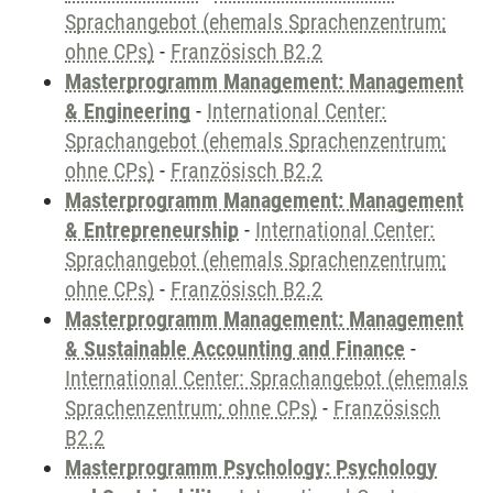
Sprachangebot (ehemals Sprachenzentrum;
ohne CPs)
-
Französisch B2.2
Masterprogramm Management: Management
& Engineering
-
International Center:
Sprachangebot (ehemals Sprachenzentrum;
ohne CPs)
-
Französisch B2.2
Masterprogramm Management: Management
& Entrepreneurship
-
International Center:
Sprachangebot (ehemals Sprachenzentrum;
ohne CPs)
-
Französisch B2.2
Masterprogramm Management: Management
& Sustainable Accounting and Finance
-
International Center: Sprachangebot (ehemals
Sprachenzentrum; ohne CPs)
-
Französisch
B2.2
Masterprogramm Psychology: Psychology