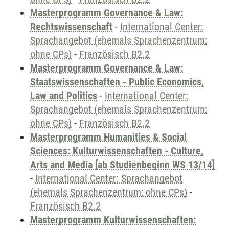
Masterprogramm Governance & Law:
Rechtswissenschaft
-
International Center:
Sprachangebot (ehemals Sprachenzentrum;
ohne CPs)
-
Französisch B2.2
Masterprogramm Governance & Law:
Staatswissenschaften - Public Economics,
Law and Politics
-
International Center:
Sprachangebot (ehemals Sprachenzentrum;
ohne CPs)
-
Französisch B2.2
Masterprogramm Humanities & Social
Sciences: Kulturwissenschaften - Culture,
Arts and Media [ab Studienbeginn WS 13/14]
-
International Center: Sprachangebot
(ehemals Sprachenzentrum; ohne CPs)
-
Französisch B2.2
Masterprogramm Kulturwissenschaften: