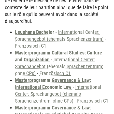
de remettre le message de ces œuvres dans le
contexte de leur parution ainsi que de faire le point
sur le rôle qu’ils peuvent avoir dans la société
d’aujourd’hui.
Leuphana Bachelor
-
International Center:
Sprachangebot (ehemals Sprachenzentrum)
-
Französisch C1
Masterprogramm Cultural Studies: Culture
and Organization
-
International Center:
Sprachangebot (ehemals Sprachenzentrum;
ohne CPs)
-
Französisch C1
Masterprogramm Governance & Law:
International Economic Law
-
International
Center: Sprachangebot (ehemals
Sprachenzentrum; ohne CPs)
-
Französisch C1
Masterprogramm Governance & Law: