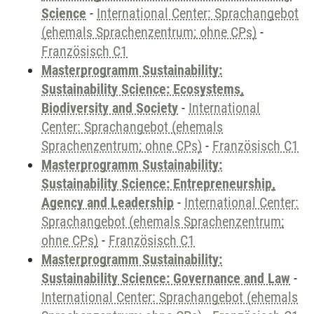
Science
-
International Center: Sprachangebot
(ehemals Sprachenzentrum; ohne CPs)
-
Französisch C1
Masterprogramm Sustainability:
Sustainability Science: Ecosystems,
Biodiversity and Society
-
International
Center: Sprachangebot (ehemals
Sprachenzentrum; ohne CPs)
-
Französisch C1
Masterprogramm Sustainability:
Sustainability Science: Entrepreneurship,
Agency and Leadership
-
International Center:
Sprachangebot (ehemals Sprachenzentrum;
ohne CPs)
-
Französisch C1
Masterprogramm Sustainability:
Sustainability Science: Governance and Law
-
International Center: Sprachangebot (ehemals