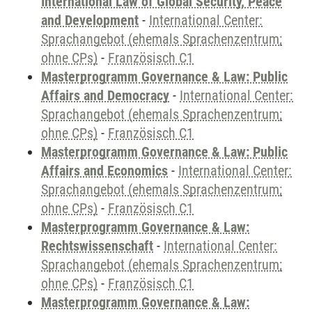
International Law of Global Security, Peace
and Development
-
International Center:
Sprachangebot (ehemals Sprachenzentrum;
ohne CPs)
-
Französisch C1
Masterprogramm Governance & Law: Public
Affairs and Democracy
-
International Center:
Sprachangebot (ehemals Sprachenzentrum;
ohne CPs)
-
Französisch C1
Masterprogramm Governance & Law: Public
Affairs and Economics
-
International Center:
Sprachangebot (ehemals Sprachenzentrum;
ohne CPs)
-
Französisch C1
Masterprogramm Governance & Law:
Rechtswissenschaft
-
International Center:
Sprachangebot (ehemals Sprachenzentrum;
ohne CPs)
-
Französisch C1
Masterprogramm Governance & Law: