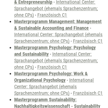
& Entrepreneurship
-
International Center:
Sprachangebot (ehemals Sprachenzentrum;
ohne CPs)
-
Französisch C1
Masterprogramm Management: Management
& Sustainable Accounting and Finance
-
International Center: Sprachangebot (ehemals
Sprachenzentrum; ohne CPs)
-
Französisch C1
Masterprogramm Psychology: Psychology
and Sustainability
-
International Center:
Sprachangebot (ehemals Sprachenzentrum;
ohne CPs)
-
Französisch C1
Masterprogramm Psychology: Work &
Organizational Psychology
-
International
Center: Sprachangebot (ehemals
Sprachenzentrum; ohne CPs)
-
Französisch C1
Masterprogramm Sustainability:
Nachhaltigkeitswissenschaft - Sustainability