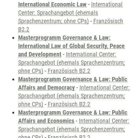
International Economic Law
-
International
Center: Sprachangebot (ehemals
Sprachenzentrum; ohne CPs)
-
Französisch
B2.2
Masterprogramm Governance & Law:
International Law of Global Security, Peace
and Development
-
International Center:
Sprachangebot (ehemals Sprachenzentrum;
ohne CPs)
-
Französisch B2.2
Masterprogramm Governance & Law: Public
Affairs and Democracy
-
International Center:
Sprachangebot (ehemals Sprachenzentrum;
ohne CPs)
-
Französisch B2.2
Masterprogramm Governance & Law: Public
Affairs and Economics
-
International Center:
Sprachangebot (ehemals Sprachenzentrum;
ohne CPs)
-
Französisch B2.2