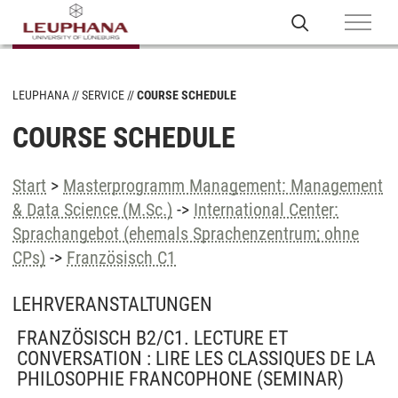
LEUPHANA
SERVICE
COURSE SCHEDULE
COURSE SCHEDULE
Start
>
Masterprogramm Management: Management
& Data Science (M.Sc.)
->
International Center:
Sprachangebot (ehemals Sprachenzentrum; ohne
CPs)
->
Französisch C1
LEHRVERANSTALTUNGEN
FRANZÖSISCH B2/C1. LECTURE ET
CONVERSATION : LIRE LES CLASSIQUES DE LA
PHILOSOPHIE FRANCOPHONE
(SEMINAR)