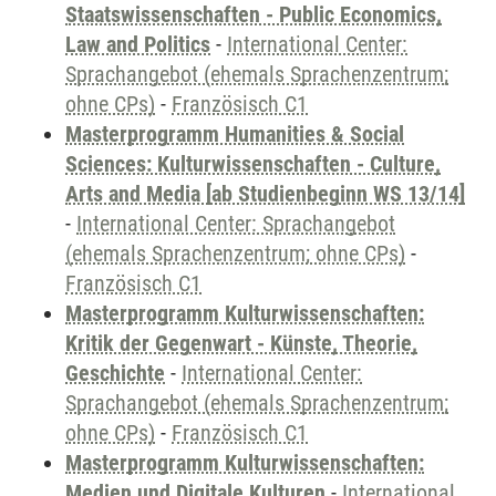
Staatswissenschaften - Public Economics,
Law and Politics
-
International Center:
Sprachangebot (ehemals Sprachenzentrum;
ohne CPs)
-
Französisch C1
Masterprogramm Humanities & Social
Sciences: Kulturwissenschaften - Culture,
Arts and Media [ab Studienbeginn WS 13/14]
-
International Center: Sprachangebot
(ehemals Sprachenzentrum; ohne CPs)
-
Französisch C1
Masterprogramm Kulturwissenschaften:
Kritik der Gegenwart - Künste, Theorie,
Geschichte
-
International Center:
Sprachangebot (ehemals Sprachenzentrum;
ohne CPs)
-
Französisch C1
Masterprogramm Kulturwissenschaften:
Medien und Digitale Kulturen
-
International