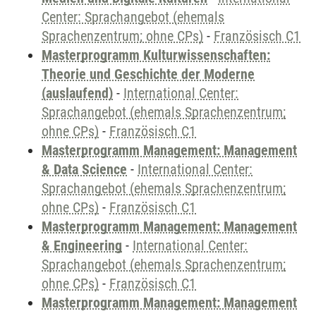
Center: Sprachangebot (ehemals
Sprachenzentrum; ohne CPs)
-
Französisch C1
Masterprogramm Kulturwissenschaften:
Theorie und Geschichte der Moderne
(auslaufend)
-
International Center:
Sprachangebot (ehemals Sprachenzentrum;
ohne CPs)
-
Französisch C1
Masterprogramm Management: Management
& Data Science
-
International Center:
Sprachangebot (ehemals Sprachenzentrum;
ohne CPs)
-
Französisch C1
Masterprogramm Management: Management
& Engineering
-
International Center:
Sprachangebot (ehemals Sprachenzentrum;
ohne CPs)
-
Französisch C1
Masterprogramm Management: Management