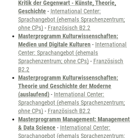
Kritik der Gegenwart - Künste, Theorie,
Geschichte
-
International Center:
Sprachangebot (ehemals Sprachenzentrum;
ohne CPs)
-
Französisch B2.2
Masterprogramm Kulturwissenschaften:
Medien und Digitale Kulturen
-
International
Center: Sprachangebot (ehemals
Sprachenzentrum; ohne CPs)
-
Französisch
B2.2
Masterprogramm Kulturwissenschaften:
Theorie und Geschichte der Moderne
(auslaufend)
-
International Center:
Sprachangebot (ehemals Sprachenzentrum;
ohne CPs)
-
Französisch B2.2
Masterprogramm Management: Management
& Data Science
-
International Center:
Sprachangebot (ehemals Sprachenzentrum;