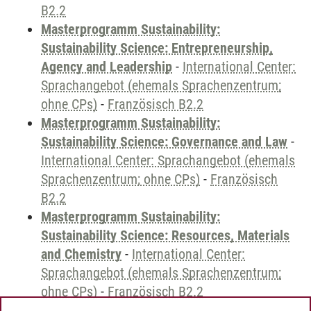
B2.2
Masterprogramm Sustainability:
Sustainability Science: Entrepreneurship,
Agency and Leadership
-
International Center:
Sprachangebot (ehemals Sprachenzentrum;
ohne CPs)
-
Französisch B2.2
Masterprogramm Sustainability:
Sustainability Science: Governance and Law
-
International Center: Sprachangebot (ehemals
Sprachenzentrum; ohne CPs)
-
Französisch
B2.2
Masterprogramm Sustainability:
Sustainability Science: Resources, Materials
and Chemistry
-
International Center:
Sprachangebot (ehemals Sprachenzentrum;
ohne CPs)
-
Französisch B2.2