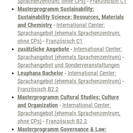
Sprachenzentrum; ohne CPs)
-
Französisch C1
Masterprogramm Sustainability:
Sustainability Science: Resources, Materials
and Chemistry
-
International Center:
Sprachangebot (ehemals Sprachenzentrum;
ohne CPs)
-
Französisch C1
zusätzliche Angebote
-
International Center:
Sprachangebot (ehemals Sprachenzentrum)
-
Sprachangebot und Sonderveranstaltungen
Leuphana Bachelor
-
International Center:
Sprachangebot (ehemals Sprachenzentrum)
-
Französisch B2.2
Masterprogramm Cultural Studies: Culture
and Organization
-
International Center:
Sprachangebot (ehemals Sprachenzentrum;
ohne CPs)
-
Französisch B2.2
Masterprogramm Governance & Law: