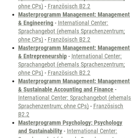
ohne CPs)
-
Französisch B2.2
Masterprogramm Management: Management
& Engineering
-
International Center:
Sprachangebot (ehemals Sprachenzentrum;
ohne CPs)
-
Französisch B2.2
Masterprogramm Management: Management
& Entrepreneurship
-
International Center:
Sprachangebot (ehemals Sprachenzentrum;
ohne CPs)
-
Französisch B2.2
Masterprogramm Management: Management
& Sustainable Accounting and Finance
-
International Center: Sprachangebot (ehemals
Sprachenzentrum; ohne CPs)
-
Französisch
B2.2
Masterprogramm Psychology: Psychology
and Sustainability
-
International Center: