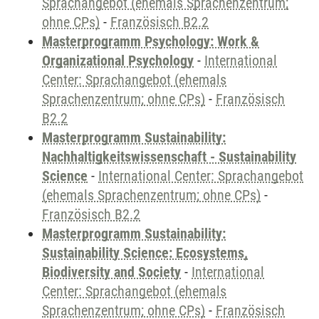
Sprachangebot (ehemals Sprachenzentrum;
ohne CPs)
-
Französisch B2.2
Masterprogramm Psychology: Work &
Organizational Psychology
-
International
Center: Sprachangebot (ehemals
Sprachenzentrum; ohne CPs)
-
Französisch
B2.2
Masterprogramm Sustainability:
Nachhaltigkeitswissenschaft - Sustainability
Science
-
International Center: Sprachangebot
(ehemals Sprachenzentrum; ohne CPs)
-
Französisch B2.2
Masterprogramm Sustainability:
Sustainability Science: Ecosystems,
Biodiversity and Society
-
International
Center: Sprachangebot (ehemals
Sprachenzentrum; ohne CPs)
-
Französisch