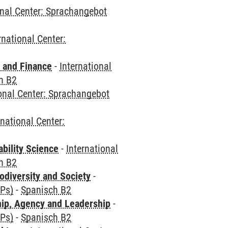
onal Center: Sprachangebot
rnational Center:
 and Finance
-
International
h B2
ional Center: Sprachangebot
rnational Center:
bility Science
-
International
h B2
odiversity and Society
-
CPs)
-
Spanisch B2
hip, Agency and Leadership
-
CPs)
-
Spanisch B2