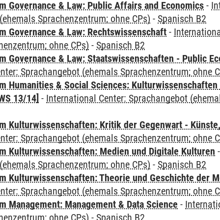
 Governance & Law: Public Affairs and Economics
-
In
(ehemals Sprachenzentrum; ohne CPs)
-
Spanisch B2
m Governance & Law: Rechtswissenschaft
-
Internation
henzentrum; ohne CPs)
-
Spanisch B2
 Governance & Law: Staatswissenschaften - Public Eco
Center: Sprachangebot (ehemals Sprachenzentrum; ohne 
 Humanities & Social Sciences: Kulturwissenschaften -
WS 13/14]
-
International Center: Sprachangebot (ehem
 Kulturwissenschaften: Kritik der Gegenwart - Künste,
Center: Sprachangebot (ehemals Sprachenzentrum; ohne 
 Kulturwissenschaften: Medien und Digitale Kulturen
(ehemals Sprachenzentrum; ohne CPs)
-
Spanisch B2
 Kulturwissenschaften: Theorie und Geschichte der M
Center: Sprachangebot (ehemals Sprachenzentrum; ohne 
m Management: Management & Data Science
-
Internat
henzentrum; ohne CPs)
-
Spanisch B2