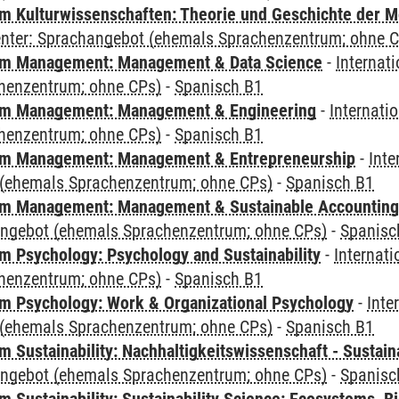
 Kulturwissenschaften: Theorie und Geschichte der M
Center: Sprachangebot (ehemals Sprachenzentrum; ohne 
m Management: Management & Data Science
-
Internat
henzentrum; ohne CPs)
-
Spanisch B1
m Management: Management & Engineering
-
Internati
henzentrum; ohne CPs)
-
Spanisch B1
m Management: Management & Entrepreneurship
-
Inte
(ehemals Sprachenzentrum; ohne CPs)
-
Spanisch B1
m Management: Management & Sustainable Accounting
angebot (ehemals Sprachenzentrum; ohne CPs)
-
Spanisc
 Psychology: Psychology and Sustainability
-
Internat
henzentrum; ohne CPs)
-
Spanisch B1
 Psychology: Work & Organizational Psychology
-
Inte
(ehemals Sprachenzentrum; ohne CPs)
-
Spanisch B1
Sustainability: Nachhaltigkeitswissenschaft - Sustaina
angebot (ehemals Sprachenzentrum; ohne CPs)
-
Spanisc