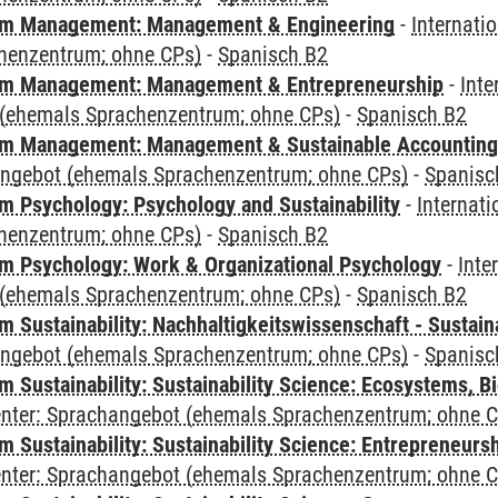
m Management: Management & Engineering
-
Internati
henzentrum; ohne CPs)
-
Spanisch B2
m Management: Management & Entrepreneurship
-
Inte
(ehemals Sprachenzentrum; ohne CPs)
-
Spanisch B2
m Management: Management & Sustainable Accounting
angebot (ehemals Sprachenzentrum; ohne CPs)
-
Spanisc
 Psychology: Psychology and Sustainability
-
Internat
henzentrum; ohne CPs)
-
Spanisch B2
 Psychology: Work & Organizational Psychology
-
Inte
(ehemals Sprachenzentrum; ohne CPs)
-
Spanisch B2
Sustainability: Nachhaltigkeitswissenschaft - Sustaina
angebot (ehemals Sprachenzentrum; ohne CPs)
-
Spanisc
Sustainability: Sustainability Science: Ecosystems, Bi
Center: Sprachangebot (ehemals Sprachenzentrum; ohne 
 Sustainability: Sustainability Science: Entrepreneurs
Center: Sprachangebot (ehemals Sprachenzentrum; ohne 