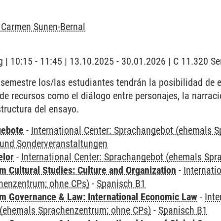
l Carmen Sunen-Bernal
 | 10:15 - 11:45 | 13.10.2025 - 30.01.2026 | C 11.320 
 semestre los/las estudiantes tendrán la posibilidad de e
de recursos como el diálogo entre personajes, la narraci
structura del ensayo.
gebote
-
International Center: Sprachangebot (ehemals 
und Sonderveranstaltungen
elor
-
International Center: Sprachangebot (ehemals Sp
 Cultural Studies: Culture and Organization
-
Internati
henzentrum; ohne CPs)
-
Spanisch B1
 Governance & Law: International Economic Law
-
Inte
(ehemals Sprachenzentrum; ohne CPs)
-
Spanisch B1