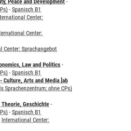
ity, Peace and Development
-
CPs)
-
Spanisch B1
ternational Center:
ternational Center:
al Center: Sprachangebot
nomics, Law and Politics
-
CPs)
-
Spanisch B1
 Culture, Arts and Media [ab
als Sprachenzentrum; ohne CPs)
 Theorie, Geschichte
-
CPs)
-
Spanisch B1
-
International Center: