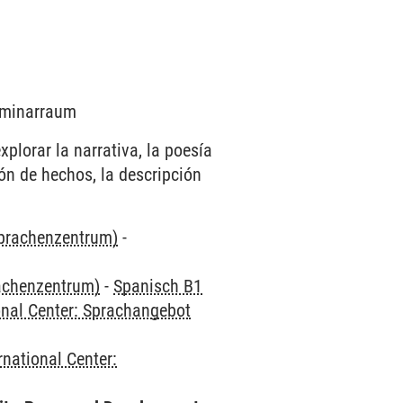
Seminarraum
xplorar la narrativa, la poesía
ón de hechos, la descripción
Sprachenzentrum)
-
rachenzentrum)
-
Spanisch B1
onal Center: Sprachangebot
rnational Center: