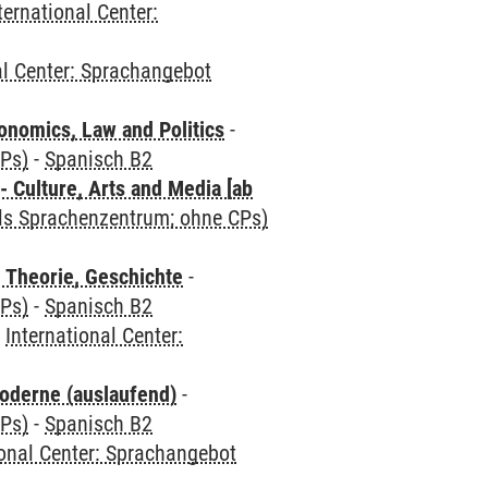
ternational Center:
al Center: Sprachangebot
nomics, Law and Politics
-
CPs)
-
Spanisch B2
 Culture, Arts and Media [ab
als Sprachenzentrum; ohne CPs)
 Theorie, Geschichte
-
CPs)
-
Spanisch B2
-
International Center:
oderne (auslaufend)
-
CPs)
-
Spanisch B2
ional Center: Sprachangebot