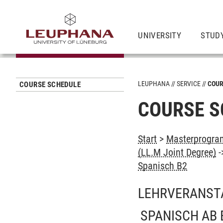
UNIVERSITY
STUD
LEUPHANA
SERVICE
COUR
COURSE SCHEDULE
COURSE S
Start
>
Masterprogram
(LL.M Joint Degree)
-
Spanisch B2
LEHRVERANST
SPANISCH AB 