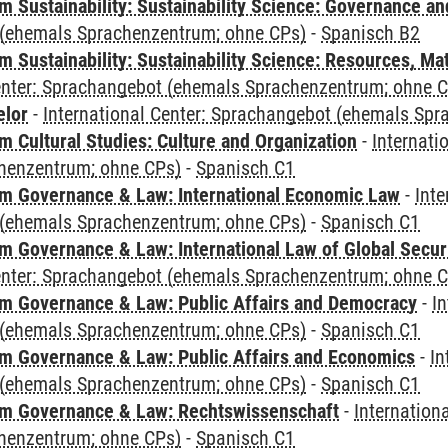
 Sustainability: Sustainability Science: Governance a
(ehemals Sprachenzentrum; ohne CPs)
-
Spanisch B2
Sustainability: Sustainability Science: Resources, Ma
Center: Sprachangebot (ehemals Sprachenzentrum; ohne 
elor
-
International Center: Sprachangebot (ehemals Sp
 Cultural Studies: Culture and Organization
-
Internati
henzentrum; ohne CPs)
-
Spanisch C1
 Governance & Law: International Economic Law
-
Inte
(ehemals Sprachenzentrum; ohne CPs)
-
Spanisch C1
 Governance & Law: International Law of Global Secur
Center: Sprachangebot (ehemals Sprachenzentrum; ohne 
 Governance & Law: Public Affairs and Democracy
-
In
(ehemals Sprachenzentrum; ohne CPs)
-
Spanisch C1
 Governance & Law: Public Affairs and Economics
-
In
(ehemals Sprachenzentrum; ohne CPs)
-
Spanisch C1
m Governance & Law: Rechtswissenschaft
-
Internation
henzentrum; ohne CPs)
-
Spanisch C1