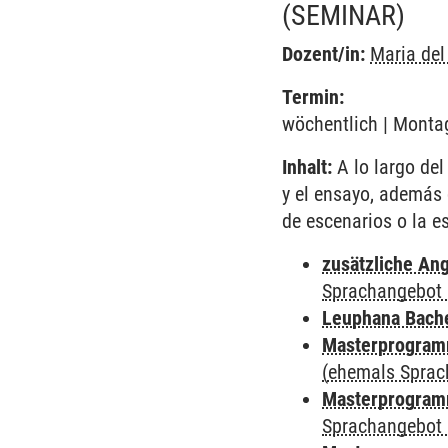
(SEMINAR)
Dozent/in:
Maria de
Termin:
wöchentlich | Montag
Inhalt:
A lo largo del
y el ensayo, además 
de escenarios o la e
zusätzliche An
Sprachangebot 
Leuphana Bach
Masterprogramm
(ehemals Sprac
Masterprogramm
Sprachangebot 