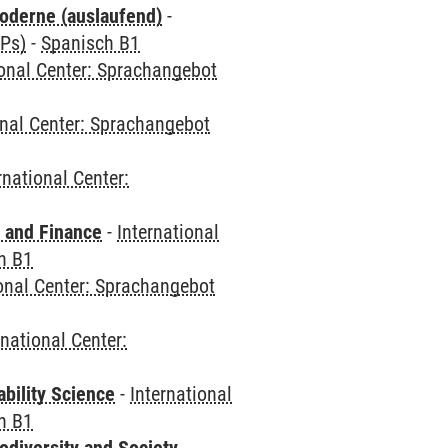
oderne (auslaufend)
-
CPs)
-
Spanisch B1
ional Center: Sprachangebot
onal Center: Sprachangebot
rnational Center:
 and Finance
-
International
h B1
ional Center: Sprachangebot
rnational Center:
bility Science
-
International
h B1