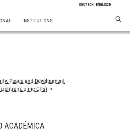
IONAL
INSTITUTIONS
rity, Peace and Development
enzentrum; ohne CPs)
->
/O ACADÉMICA