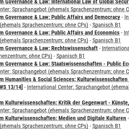
 Governance & Law: International Law of Global Secur
Center: Sprachangebot (ehemals Sprachenzentrum; ohne 
 Governance & Law: Public Affairs and Democracy
-
In
(ehemals Sprachenzentrum; ohne CPs)
-
Spanisch B1
 Governance & Law: Public Affairs and Economics
-
In
(ehemals Sprachenzentrum; ohne CPs)
-
Spanisch B1
m Governance & Law: Rechtswissenschaft
-
Internation
henzentrum; ohne CPs)
-
Spanisch B1
 Governance & Law: Staatswissenschaften - Public Eco
Center: Sprachangebot (ehemals Sprachenzentrum; ohne 
 Humanities & Social Sciences: Kulturwissenschaften -
WS 13/14]
-
International Center: Sprachangebot (ehem
 Kulturwissenschaften: Kritik der Gegenwart - Künste,
Center: Sprachangebot (ehemals Sprachenzentrum; ohne 
 Kulturwissenschaften: Medien und Digitale Kulturen
(ehemals Sprachenzentrum; ohne CPs)
-
Spanisch B1