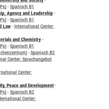
odiversity and Society
-
CPs)
-
Spanisch B1
hip, Agency and Leadership
-
CPs)
-
Spanisch B1
nd Law
-
International Center:
terials and Chemistry
-
CPs)
-
Spanisch B1
rachenzentrum)
-
Spanisch B2
onal Center: Sprachangebot
rnational Center:
ity, Peace and Development
-
CPs)
-
Spanisch B2
ternational Center: