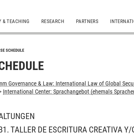
Y & TEACHING
RESEARCH
PARTNERS
INTERNAT
SE SCHEDULE
CHEDULE
m Governance & Law: International Law of Global Secu
>
International Center: Sprachangebot (ehemals Sprach
ALTUNGEN
B1. TALLER DE ESCRITURA CREATIVA Y