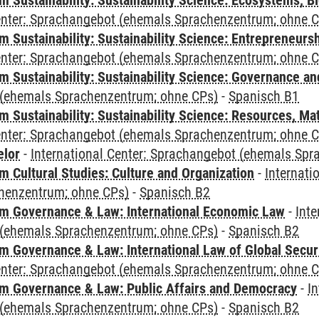
Sustainability: Sustainability Science: Ecosystems, Bi
Center: Sprachangebot (ehemals Sprachenzentrum; ohne 
 Sustainability: Sustainability Science: Entrepreneurs
Center: Sprachangebot (ehemals Sprachenzentrum; ohne 
 Sustainability: Sustainability Science: Governance a
(ehemals Sprachenzentrum; ohne CPs)
-
Spanisch B1
Sustainability: Sustainability Science: Resources, Ma
Center: Sprachangebot (ehemals Sprachenzentrum; ohne 
elor
-
International Center: Sprachangebot (ehemals Sp
 Cultural Studies: Culture and Organization
-
Internati
henzentrum; ohne CPs)
-
Spanisch B2
 Governance & Law: International Economic Law
-
Inte
(ehemals Sprachenzentrum; ohne CPs)
-
Spanisch B2
 Governance & Law: International Law of Global Secur
Center: Sprachangebot (ehemals Sprachenzentrum; ohne 
 Governance & Law: Public Affairs and Democracy
-
In
(ehemals Sprachenzentrum; ohne CPs)
-
Spanisch B2