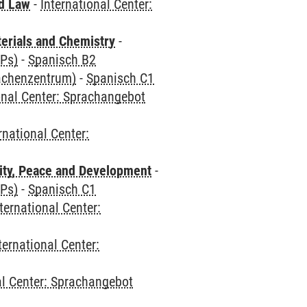
nd Law
-
International Center:
terials and Chemistry
-
CPs)
-
Spanisch B2
rachenzentrum)
-
Spanisch C1
onal Center: Sprachangebot
rnational Center:
ity, Peace and Development
-
CPs)
-
Spanisch C1
ternational Center:
ternational Center:
al Center: Sprachangebot