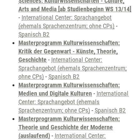
Sciences: Kulturwissenschaften - Culture,
Arts and Media [ab Studienbeginn WS 13/14]
-
International Center: Sprachangebot
(ehemals Sprachenzentrum; ohne CPs)
-
Spanisch B2
Masterprogramm Kulturwissenschaften:
Kritik der Gegenwart - Künste, Theorie,
Geschichte
-
International Center:
Sprachangebot (ehemals Sprachenzentrum;
ohne CPs)
-
Spanisch B2
Masterprogramm Kulturwissenschaften:
Medien und Digitale Kulturen
-
International
Center: Sprachangebot (ehemals
Sprachenzentrum; ohne CPs)
-
Spanisch B2
Masterprogramm Kulturwissenschaften:
Theorie und Geschichte der Moderne
(auslaufend)
-
International Center: