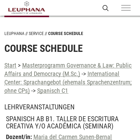
LEUPHANA
SERVICE
COURSE SCHEDULE
COURSE SCHEDULE
Start
>
Masterprogramm Governance & Law: Public
Affairs and Democracy (M.Sc.)
->
International
Center: Sprachangebot (ehemals Sprachenzentrum;
ohne CPs)
->
Spanisch C1
LEHRVERANSTALTUNGEN
SPANISCH AB B1. TALLER DE ESCRITURA
CREATIVA Y/O ACADÉMICA
(SEMINAR)
Dozent/in:
Maria del Carmen Sunen-Bernal