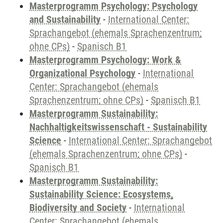
Masterprogramm Psychology: Psychology
and Sustainability
-
International Center:
Sprachangebot (ehemals Sprachenzentrum;
ohne CPs)
-
Spanisch B1
Masterprogramm Psychology: Work &
Organizational Psychology
-
International
Center: Sprachangebot (ehemals
Sprachenzentrum; ohne CPs)
-
Spanisch B1
Masterprogramm Sustainability:
Nachhaltigkeitswissenschaft - Sustainability
Science
-
International Center: Sprachangebot
(ehemals Sprachenzentrum; ohne CPs)
-
Spanisch B1
Masterprogramm Sustainability:
Sustainability Science: Ecosystems,
Biodiversity and Society
-
International
Center: Sprachangebot (ehemals