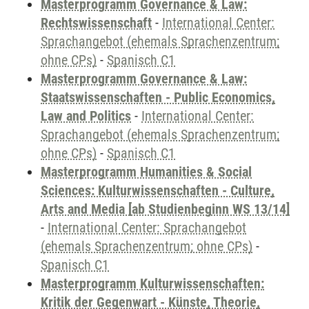
Masterprogramm Governance & Law:
Rechtswissenschaft
-
International Center:
Sprachangebot (ehemals Sprachenzentrum;
ohne CPs)
-
Spanisch C1
Masterprogramm Governance & Law:
Staatswissenschaften - Public Economics,
Law and Politics
-
International Center:
Sprachangebot (ehemals Sprachenzentrum;
ohne CPs)
-
Spanisch C1
Masterprogramm Humanities & Social
Sciences: Kulturwissenschaften - Culture,
Arts and Media [ab Studienbeginn WS 13/14]
-
International Center: Sprachangebot
(ehemals Sprachenzentrum; ohne CPs)
-
Spanisch C1
Masterprogramm Kulturwissenschaften:
Kritik der Gegenwart - Künste, Theorie,