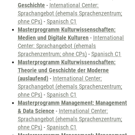
Geschichte
-
International Center:
Sprachangebot (ehemals Sprachenzentrum;
ohne CPs)
-
Spanisch C1
Masterprogramm Kulturwissenschaften:
Medien und Digitale Kulturen
-
International
Center: Sprachangebot (ehemals
Sprachenzentrum; ohne CPs)
-
Spanisch C1
Masterprogramm Kulturwissenschaften:
Theorie und Geschichte der Moderne
(auslaufend)
-
International Center:
Sprachangebot (ehemals Sprachenzentrum;
ohne CPs)
-
Spanisch C1
Masterprogramm Management: Management
& Data Science
-
International Center:
Sprachangebot (ehemals Sprachenzentrum;
ohne CPs)
-
Spanisch C1