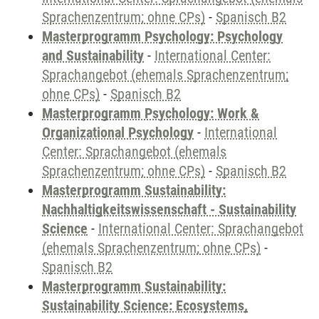
Sprachenzentrum; ohne CPs)
-
Spanisch B2
Masterprogramm Psychology: Psychology
and Sustainability
-
International Center:
Sprachangebot (ehemals Sprachenzentrum;
ohne CPs)
-
Spanisch B2
Masterprogramm Psychology: Work &
Organizational Psychology
-
International
Center: Sprachangebot (ehemals
Sprachenzentrum; ohne CPs)
-
Spanisch B2
Masterprogramm Sustainability:
Nachhaltigkeitswissenschaft - Sustainability
Science
-
International Center: Sprachangebot
(ehemals Sprachenzentrum; ohne CPs)
-
Spanisch B2
Masterprogramm Sustainability:
Sustainability Science: Ecosystems,