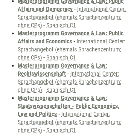
Masterprogramm Governance & Law: Public
Affairs and Democracy
-
International Center:
Sprachangebot (ehemals Sprachenzentrum;
ohne CPs)
-
Spanisch C1
Masterprogramm Governance & Law: Public
Affairs and Economics
-
International Center:
Sprachangebot (ehemals Sprachenzentrum;
ohne CPs)
-
Spanisch C1
Masterprogramm Governance & Law:
Rechtswissenschaft
-
International Center:
Sprachangebot (ehemals Sprachenzentrum;
ohne CPs)
-
Spanisch C1
Masterprogramm Governance & Law:
Staatswissenschaften - Public Economics,
Law and Politics
-
International Center:
Sprachangebot (ehemals Sprachenzentrum;
ohne CPs)
-
Spanisch C1