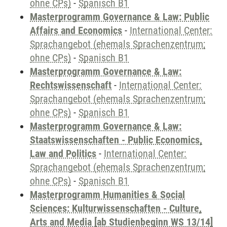
ohne CPs)
-
Spanisch B1
Masterprogramm Governance & Law: Public
Affairs and Economics
-
International Center:
Sprachangebot (ehemals Sprachenzentrum;
ohne CPs)
-
Spanisch B1
Masterprogramm Governance & Law:
Rechtswissenschaft
-
International Center:
Sprachangebot (ehemals Sprachenzentrum;
ohne CPs)
-
Spanisch B1
Masterprogramm Governance & Law:
Staatswissenschaften - Public Economics,
Law and Politics
-
International Center:
Sprachangebot (ehemals Sprachenzentrum;
ohne CPs)
-
Spanisch B1
Masterprogramm Humanities & Social
Sciences: Kulturwissenschaften - Culture,
Arts and Media [ab Studienbeginn WS 13/14]