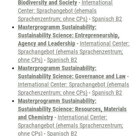
Biodiversity and Society
-
International
Center: Sprachangebot (ehemals
Sprachenzentrum; ohne CPs)
-
Spanisch B2
Masterprogramm Sustainability:
Sustainability Science: Entrepreneurship,
Agency and Leadership
-
International Center:
Sprachangebot (ehemals Sprachenzentrum;
ohne CPs)
-
Spanisch B2
Masterprogramm Sustainability:
Sustainability Science: Governance and Law
-
International Center: Sprachangebot (ehemals
Sprachenzentrum; ohne CPs)
-
Spanisch B2
Masterprogramm Sustainability:
Sustainability Science: Resources, Materials
and Chemistry
-
International Center:
Sprachangebot (ehemals Sprachenzentrum;
ohne CPs)
-
Spanisch B2