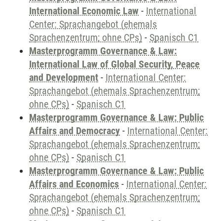
International Economic Law
-
International
Center: Sprachangebot (ehemals
Sprachenzentrum; ohne CPs)
-
Spanisch C1
Masterprogramm Governance & Law:
International Law of Global Security, Peace
and Development
-
International Center:
Sprachangebot (ehemals Sprachenzentrum;
ohne CPs)
-
Spanisch C1
Masterprogramm Governance & Law: Public
Affairs and Democracy
-
International Center:
Sprachangebot (ehemals Sprachenzentrum;
ohne CPs)
-
Spanisch C1
Masterprogramm Governance & Law: Public
Affairs and Economics
-
International Center:
Sprachangebot (ehemals Sprachenzentrum;
ohne CPs)
-
Spanisch C1