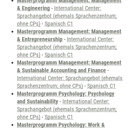
Masterprogramm Management: Management
& Engineering
-
International Center:
Sprachangebot (ehemals Sprachenzentrum;
ohne CPs)
-
Spanisch C1
Masterprogramm Management: Management
& Entrepreneurship
-
International Center:
Sprachangebot (ehemals Sprachenzentrum;
ohne CPs)
-
Spanisch C1
Masterprogramm Management: Management
& Sustainable Accounting and Finance
-
International Center: Sprachangebot (ehemals
Sprachenzentrum; ohne CPs)
-
Spanisch C1
Masterprogramm Psychology: Psychology
and Sustainability
-
International Center:
Sprachangebot (ehemals Sprachenzentrum;
ohne CPs)
-
Spanisch C1
Masterprogramm Psychology: Work &