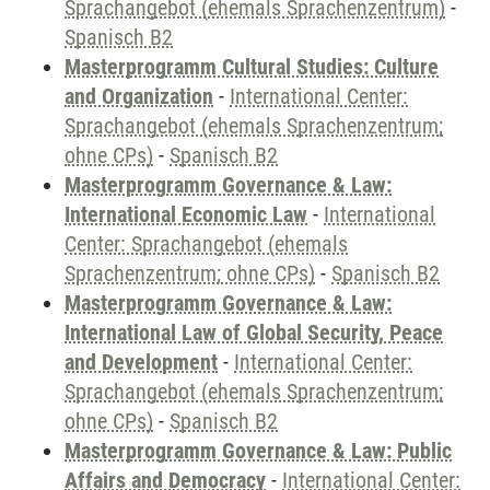
Sprachangebot (ehemals Sprachenzentrum)
-
Spanisch B2
Masterprogramm Cultural Studies: Culture
and Organization
-
International Center:
Sprachangebot (ehemals Sprachenzentrum;
ohne CPs)
-
Spanisch B2
Masterprogramm Governance & Law:
International Economic Law
-
International
Center: Sprachangebot (ehemals
Sprachenzentrum; ohne CPs)
-
Spanisch B2
Masterprogramm Governance & Law:
International Law of Global Security, Peace
and Development
-
International Center:
Sprachangebot (ehemals Sprachenzentrum;
ohne CPs)
-
Spanisch B2
Masterprogramm Governance & Law: Public
Affairs and Democracy
-
International Center: