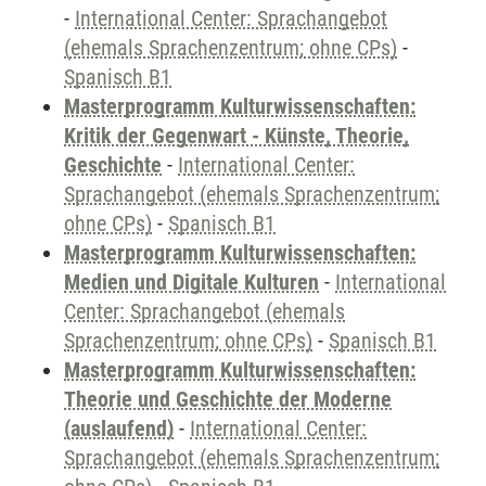
-
International Center: Sprachangebot
(ehemals Sprachenzentrum; ohne CPs)
-
Spanisch B1
Masterprogramm Kulturwissenschaften:
Kritik der Gegenwart - Künste, Theorie,
Geschichte
-
International Center:
Sprachangebot (ehemals Sprachenzentrum;
ohne CPs)
-
Spanisch B1
Masterprogramm Kulturwissenschaften:
Medien und Digitale Kulturen
-
International
Center: Sprachangebot (ehemals
Sprachenzentrum; ohne CPs)
-
Spanisch B1
Masterprogramm Kulturwissenschaften:
Theorie und Geschichte der Moderne
(auslaufend)
-
International Center:
Sprachangebot (ehemals Sprachenzentrum;