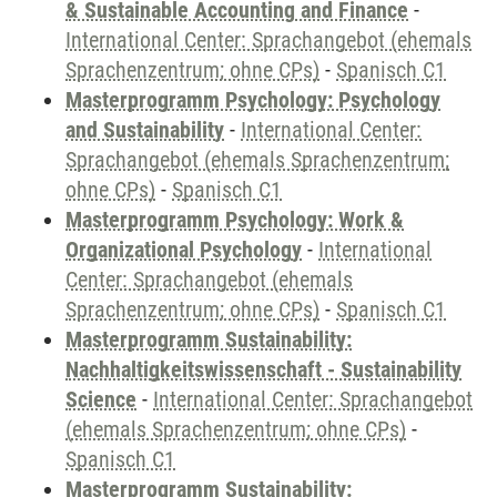
& Sustainable Accounting and Finance
-
International Center: Sprachangebot (ehemals
Sprachenzentrum; ohne CPs)
-
Spanisch C1
Masterprogramm Psychology: Psychology
and Sustainability
-
International Center:
Sprachangebot (ehemals Sprachenzentrum;
ohne CPs)
-
Spanisch C1
Masterprogramm Psychology: Work &
Organizational Psychology
-
International
Center: Sprachangebot (ehemals
Sprachenzentrum; ohne CPs)
-
Spanisch C1
Masterprogramm Sustainability:
Nachhaltigkeitswissenschaft - Sustainability
Science
-
International Center: Sprachangebot
(ehemals Sprachenzentrum; ohne CPs)
-
Spanisch C1
Masterprogramm Sustainability: