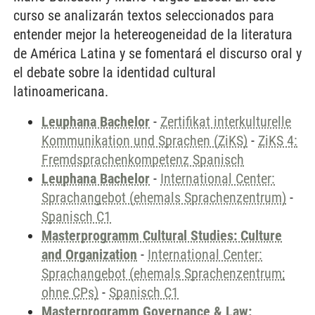
curso se analizarán textos seleccionados para
entender mejor la hetereogeneidad de la literatura
de América Latina y se fomentará el discurso oral y
el debate sobre la identidad cultural
latinoamericana.
Leuphana Bachelor
-
Zertifikat interkulturelle
Kommunikation und Sprachen (ZiKS)
-
ZiKS 4:
Fremdsprachenkompetenz Spanisch
Leuphana Bachelor
-
International Center:
Sprachangebot (ehemals Sprachenzentrum)
-
Spanisch C1
Masterprogramm Cultural Studies: Culture
and Organization
-
International Center:
Sprachangebot (ehemals Sprachenzentrum;
ohne CPs)
-
Spanisch C1
Masterprogramm Governance & Law: