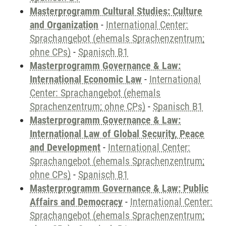
Masterprogramm Cultural Studies: Culture
and Organization
-
International Center:
Sprachangebot (ehemals Sprachenzentrum;
ohne CPs)
-
Spanisch B1
Masterprogramm Governance & Law:
International Economic Law
-
International
Center: Sprachangebot (ehemals
Sprachenzentrum; ohne CPs)
-
Spanisch B1
Masterprogramm Governance & Law:
International Law of Global Security, Peace
and Development
-
International Center:
Sprachangebot (ehemals Sprachenzentrum;
ohne CPs)
-
Spanisch B1
Masterprogramm Governance & Law: Public
Affairs and Democracy
-
International Center:
Sprachangebot (ehemals Sprachenzentrum;