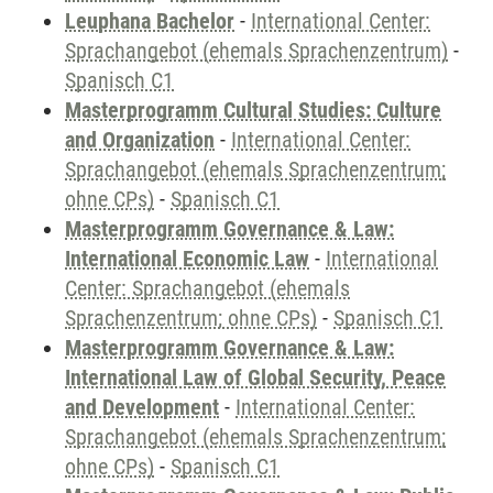
Leuphana Bachelor
-
International Center:
Sprachangebot (ehemals Sprachenzentrum)
-
Spanisch C1
Masterprogramm Cultural Studies: Culture
and Organization
-
International Center:
Sprachangebot (ehemals Sprachenzentrum;
ohne CPs)
-
Spanisch C1
Masterprogramm Governance & Law:
International Economic Law
-
International
Center: Sprachangebot (ehemals
Sprachenzentrum; ohne CPs)
-
Spanisch C1
Masterprogramm Governance & Law:
International Law of Global Security, Peace
and Development
-
International Center:
Sprachangebot (ehemals Sprachenzentrum;
ohne CPs)
-
Spanisch C1