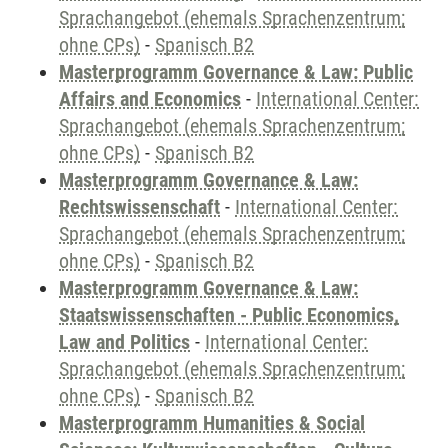
Sprachangebot (ehemals Sprachenzentrum;
ohne CPs)
-
Spanisch B2
Masterprogramm Governance & Law: Public
Affairs and Economics
-
International Center:
Sprachangebot (ehemals Sprachenzentrum;
ohne CPs)
-
Spanisch B2
Masterprogramm Governance & Law:
Rechtswissenschaft
-
International Center:
Sprachangebot (ehemals Sprachenzentrum;
ohne CPs)
-
Spanisch B2
Masterprogramm Governance & Law:
Staatswissenschaften - Public Economics,
Law and Politics
-
International Center:
Sprachangebot (ehemals Sprachenzentrum;
ohne CPs)
-
Spanisch B2
Masterprogramm Humanities & Social