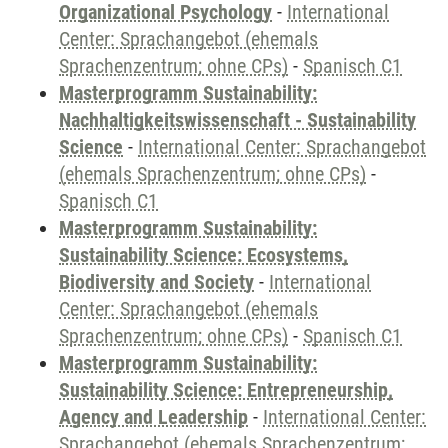
Organizational Psychology
-
International
Center: Sprachangebot (ehemals
Sprachenzentrum; ohne CPs)
-
Spanisch C1
Masterprogramm Sustainability:
Nachhaltigkeitswissenschaft - Sustainability
Science
-
International Center: Sprachangebot
(ehemals Sprachenzentrum; ohne CPs)
-
Spanisch C1
Masterprogramm Sustainability:
Sustainability Science: Ecosystems,
Biodiversity and Society
-
International
Center: Sprachangebot (ehemals
Sprachenzentrum; ohne CPs)
-
Spanisch C1
Masterprogramm Sustainability:
Sustainability Science: Entrepreneurship,
Agency and Leadership
-
International Center:
Sprachangebot (ehemals Sprachenzentrum;