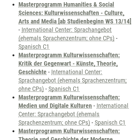
Masterprogramm Humanities & Social
Sciences: Kulturwissenschaften - Culture,
Arts and Media [ab Studienbeginn WS 13/14]
-
International Center: Sprachangebot
(ehemals Sprachenzentrum; ohne CPs)
-
Spanisch C1
Masterprogramm Kulturwissenschaften:
Kritik der Gegenwart - Künste, Theorie,
Geschichte
-
International Center:
Sprachangebot (ehemals Sprachenzentrum;
ohne CPs)
-
Spanisch C1
Masterprogramm Kulturwissenschaften:
Medien und Digitale Kulturen
-
International
Center: Sprachangebot (ehemals
Sprachenzentrum; ohne CPs)
-
Spanisch C1
Masterprogramm Kulturwissenschaften:
Theorie und Geschichte der Moderne