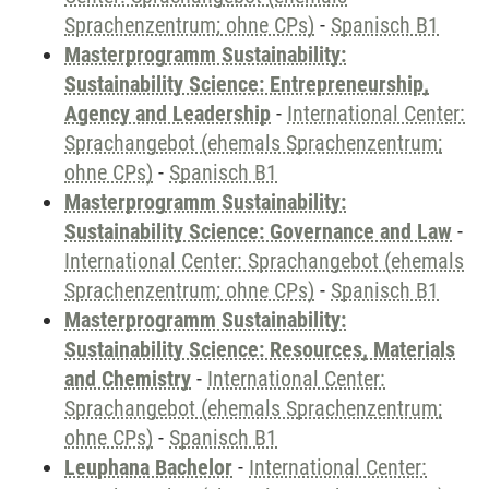
Sprachenzentrum; ohne CPs)
-
Spanisch B1
Masterprogramm Sustainability:
Sustainability Science: Entrepreneurship,
Agency and Leadership
-
International Center:
Sprachangebot (ehemals Sprachenzentrum;
ohne CPs)
-
Spanisch B1
Masterprogramm Sustainability:
Sustainability Science: Governance and Law
-
International Center: Sprachangebot (ehemals
Sprachenzentrum; ohne CPs)
-
Spanisch B1
Masterprogramm Sustainability:
Sustainability Science: Resources, Materials
and Chemistry
-
International Center:
Sprachangebot (ehemals Sprachenzentrum;
ohne CPs)
-
Spanisch B1
Leuphana Bachelor
-
International Center: