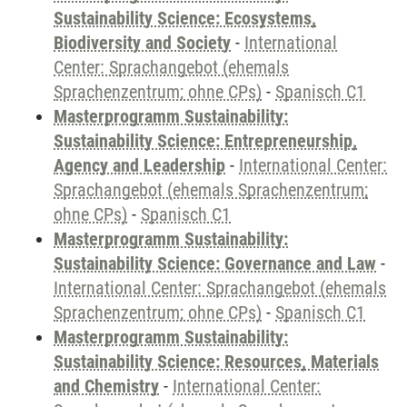
Sustainability Science: Ecosystems,
Biodiversity and Society
-
International
Center: Sprachangebot (ehemals
Sprachenzentrum; ohne CPs)
-
Spanisch C1
Masterprogramm Sustainability:
Sustainability Science: Entrepreneurship,
Agency and Leadership
-
International Center:
Sprachangebot (ehemals Sprachenzentrum;
ohne CPs)
-
Spanisch C1
Masterprogramm Sustainability:
Sustainability Science: Governance and Law
-
International Center: Sprachangebot (ehemals
Sprachenzentrum; ohne CPs)
-
Spanisch C1
Masterprogramm Sustainability:
Sustainability Science: Resources, Materials
and Chemistry
-
International Center: