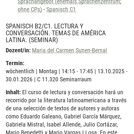
Sprachangebot (ehemals Sprachenzentrum;
ohne CPs)
-
Spanisch C1
SPANISCH B2/C1. LECTURA Y
CONVERSACIÓN. TEMAS DE AMÉRICA
LATINA.
(SEMINAR)
Dozent/in:
Maria del Carmen Sunen-Bernal
Termin:
wöchentlich | Montag | 14:15 - 17:45 | 13.10.2025 -
30.01.2026 | C 11.320 Seminarraum
Inhalt:
El curso de lectura y conversación hará un
recorrido por la literatura latinoamericana a través
de una selección de textos de autores y autoras
como Eduardo Galeano, Gabriel García Márquez,
Gabriela Mistral, Isabel Allende, Julio Cortázar,
Mario Benedetti y Mario Vargas LLosa. En este