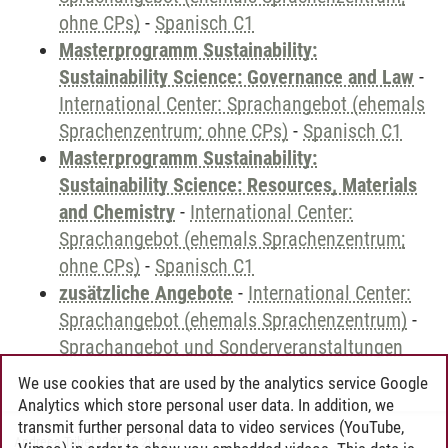
ohne CPs)
-
Spanisch C1
Masterprogramm Sustainability:
Sustainability Science: Governance and Law
-
International Center: Sprachangebot (ehemals
Sprachenzentrum; ohne CPs)
-
Spanisch C1
Masterprogramm Sustainability:
Sustainability Science: Resources, Materials
and Chemistry
-
International Center:
Sprachangebot (ehemals Sprachenzentrum;
ohne CPs)
-
Spanisch C1
zusätzliche Angebote
-
International Center:
Sprachangebot (ehemals Sprachenzentrum)
-
Sprachangebot und Sonderveranstaltungen
We use cookies that are used by the analytics service Google
Analytics which store personal user data. In addition, we
transmit further personal data to video services (YouTube,
Andreea Tribel
/
30.06.2024