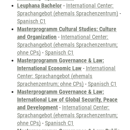
Leuphana Bachelor
-
International Center:
Sprachangebot (ehemals Sprachenzentrum)
-
Spanisch C1
Masterprogramm Cultural Studies: Culture
and Organization
-
International Center:
Sprachangebot (ehemals Sprachenzentrum;
ohne CPs)
-
Spanisch C1
Masterprogramm Governance & Law:
International Economic Law
-
International
Center: Sprachangebot (ehemals
Sprachenzentrum; ohne CPs)
-
Spanisch C1
Masterprogramm Governance & Law:
International Law of Global Security, Peace
and Development
-
International Center:
Sprachangebot (ehemals Sprachenzentrum;
ohne CPs)
-
Spanisch C1