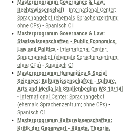
Masterprogramm Governance & Law:
Rechtswissenschaft
-
International Center:
Sprachangebot (ehemals Sprachenzentrum;
ohne CPs)
-
Spanisch C1
Masterprogramm Governance & Law:
Staatswissenschaften - Public Economics,
Law and Politics
-
International Center:
Sprachangebot (ehemals Sprachenzentrum;
ohne CPs)
-
Spanisch C1
Masterprogramm Humanities & Social
Sciences: Kulturwissenschaften - Culture,
Arts and Media [ab Studienbeginn WS 13/14]
-
International Center: Sprachangebot
(ehemals Sprachenzentrum; ohne CPs)
-
Spanisch C1
Masterprogramm Kulturwissenschaften:
Kritik der Gegenwart - Künste, Theorie,