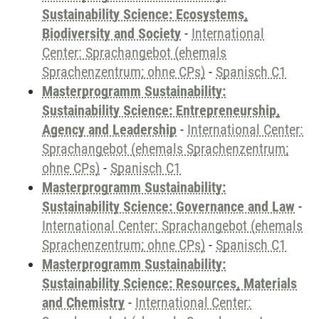
Sustainability Science: Ecosystems,
Biodiversity and Society
-
International
Center: Sprachangebot (ehemals
Sprachenzentrum; ohne CPs)
-
Spanisch C1
Masterprogramm Sustainability:
Sustainability Science: Entrepreneurship,
Agency and Leadership
-
International Center:
Sprachangebot (ehemals Sprachenzentrum;
ohne CPs)
-
Spanisch C1
Masterprogramm Sustainability:
Sustainability Science: Governance and Law
-
International Center: Sprachangebot (ehemals
Sprachenzentrum; ohne CPs)
-
Spanisch C1
Masterprogramm Sustainability:
Sustainability Science: Resources, Materials
and Chemistry
-
International Center: