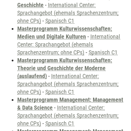
Geschichte
-
International Center:
Sprachangebot (ehemals Sprachenzentrum;
ohne CPs)
-
Spanisch C1
Masterprogramm Kulturwissenschaften:
Medien und Digitale Kulturen
-
International
Center: Sprachangebot (ehemals
Sprachenzentrum; ohne CPs)
-
Spanisch C1
Masterprogramm Kulturwissenschaften:
Theorie und Geschichte der Moderne
(auslaufend)
-
International Center:
Sprachangebot (ehemals Sprachenzentrum;
ohne CPs)
-
Spanisch C1
Masterprogramm Management: Management
& Data Science
-
International Center:
Sprachangebot (ehemals Sprachenzentrum;
ohne CPs)
-
Spanisch C1