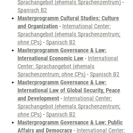
Sprachangebot (ehemals Sprachenzentrum)
-
Spanisch B2
Masterprogramm Cultural Studies: Culture
and Organization
-
International Center:
Sprachangebot (ehemals Sprachenzentrum;
ohne CPs)
-
Spanisch B2
Masterprogramm Governance & Law:
International Economic Law
-
International
Center: Sprachangebot (ehemals
Sprachenzentrum; ohne CPs)
-
Spanisch B2
Masterprogramm Governance & Law:
International Law of Global Security, Peace
and Development
-
International Center:
Sprachangebot (ehemals Sprachenzentrum;
ohne CPs)
-
Spanisch B2
Masterprogramm Governance & Law: Public
Affairs and Democracy
-
International Center: