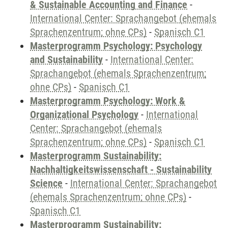
& Sustainable Accounting and Finance
-
International Center: Sprachangebot (ehemals
Sprachenzentrum; ohne CPs)
-
Spanisch C1
Masterprogramm Psychology: Psychology
and Sustainability
-
International Center:
Sprachangebot (ehemals Sprachenzentrum;
ohne CPs)
-
Spanisch C1
Masterprogramm Psychology: Work &
Organizational Psychology
-
International
Center: Sprachangebot (ehemals
Sprachenzentrum; ohne CPs)
-
Spanisch C1
Masterprogramm Sustainability:
Nachhaltigkeitswissenschaft - Sustainability
Science
-
International Center: Sprachangebot
(ehemals Sprachenzentrum; ohne CPs)
-
Spanisch C1
Masterprogramm Sustainability: