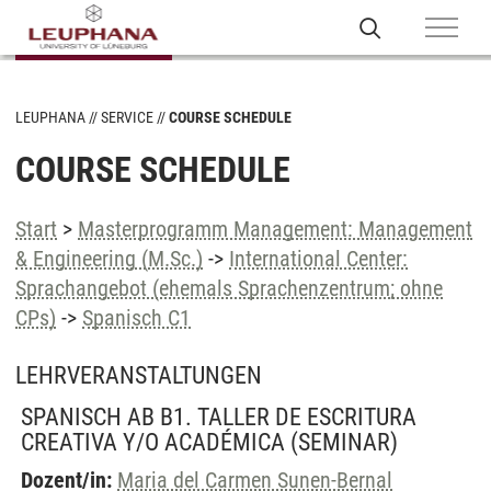
LEUPHANA
SERVICE
COURSE SCHEDULE
COURSE SCHEDULE
Start
>
Masterprogramm Management: Management
& Engineering (M.Sc.)
->
International Center:
Sprachangebot (ehemals Sprachenzentrum; ohne
CPs)
->
Spanisch C1
LEHRVERANSTALTUNGEN
SPANISCH AB B1. TALLER DE ESCRITURA
CREATIVA Y/O ACADÉMICA
(SEMINAR)
Dozent/in:
Maria del Carmen Sunen-Bernal