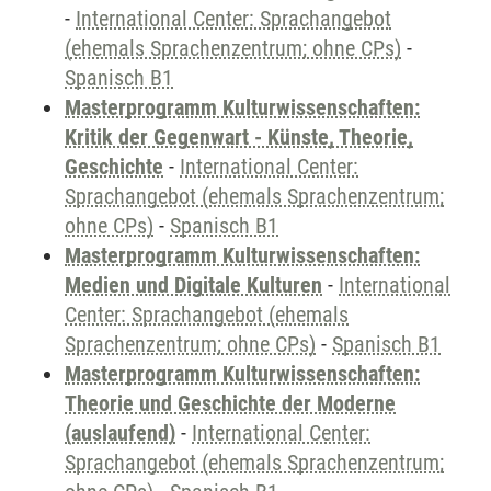
-
International Center: Sprachangebot
(ehemals Sprachenzentrum; ohne CPs)
-
Spanisch B1
Masterprogramm Kulturwissenschaften:
Kritik der Gegenwart - Künste, Theorie,
Geschichte
-
International Center:
Sprachangebot (ehemals Sprachenzentrum;
ohne CPs)
-
Spanisch B1
Masterprogramm Kulturwissenschaften:
Medien und Digitale Kulturen
-
International
Center: Sprachangebot (ehemals
Sprachenzentrum; ohne CPs)
-
Spanisch B1
Masterprogramm Kulturwissenschaften:
Theorie und Geschichte der Moderne
(auslaufend)
-
International Center:
Sprachangebot (ehemals Sprachenzentrum;