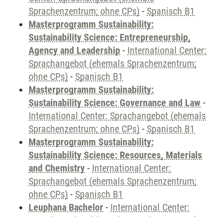
Sprachenzentrum; ohne CPs)
-
Spanisch B1
Masterprogramm Sustainability:
Sustainability Science: Entrepreneurship,
Agency and Leadership
-
International Center:
Sprachangebot (ehemals Sprachenzentrum;
ohne CPs)
-
Spanisch B1
Masterprogramm Sustainability:
Sustainability Science: Governance and Law
-
International Center: Sprachangebot (ehemals
Sprachenzentrum; ohne CPs)
-
Spanisch B1
Masterprogramm Sustainability:
Sustainability Science: Resources, Materials
and Chemistry
-
International Center:
Sprachangebot (ehemals Sprachenzentrum;
ohne CPs)
-
Spanisch B1
Leuphana Bachelor
-
International Center: