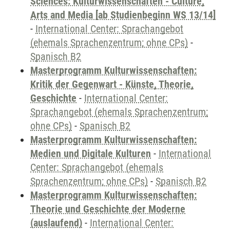
Sciences: Kulturwissenschaften - Culture,
Arts and Media [ab Studienbeginn WS 13/14]
-
International Center: Sprachangebot
(ehemals Sprachenzentrum; ohne CPs)
-
Spanisch B2
Masterprogramm Kulturwissenschaften:
Kritik der Gegenwart - Künste, Theorie,
Geschichte
-
International Center:
Sprachangebot (ehemals Sprachenzentrum;
ohne CPs)
-
Spanisch B2
Masterprogramm Kulturwissenschaften:
Medien und Digitale Kulturen
-
International
Center: Sprachangebot (ehemals
Sprachenzentrum; ohne CPs)
-
Spanisch B2
Masterprogramm Kulturwissenschaften:
Theorie und Geschichte der Moderne
(auslaufend)
-
International Center: