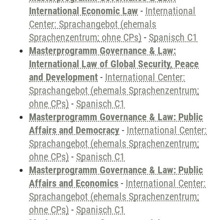
International Economic Law
-
International
Center: Sprachangebot (ehemals
Sprachenzentrum; ohne CPs)
-
Spanisch C1
Masterprogramm Governance & Law:
International Law of Global Security, Peace
and Development
-
International Center:
Sprachangebot (ehemals Sprachenzentrum;
ohne CPs)
-
Spanisch C1
Masterprogramm Governance & Law: Public
Affairs and Democracy
-
International Center:
Sprachangebot (ehemals Sprachenzentrum;
ohne CPs)
-
Spanisch C1
Masterprogramm Governance & Law: Public
Affairs and Economics
-
International Center:
Sprachangebot (ehemals Sprachenzentrum;
ohne CPs)
-
Spanisch C1