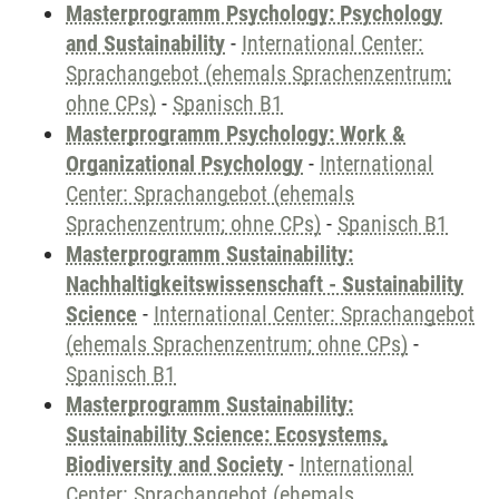
Masterprogramm Psychology: Psychology
and Sustainability
-
International Center:
Sprachangebot (ehemals Sprachenzentrum;
ohne CPs)
-
Spanisch B1
Masterprogramm Psychology: Work &
Organizational Psychology
-
International
Center: Sprachangebot (ehemals
Sprachenzentrum; ohne CPs)
-
Spanisch B1
Masterprogramm Sustainability:
Nachhaltigkeitswissenschaft - Sustainability
Science
-
International Center: Sprachangebot
(ehemals Sprachenzentrum; ohne CPs)
-
Spanisch B1
Masterprogramm Sustainability:
Sustainability Science: Ecosystems,
Biodiversity and Society
-
International
Center: Sprachangebot (ehemals