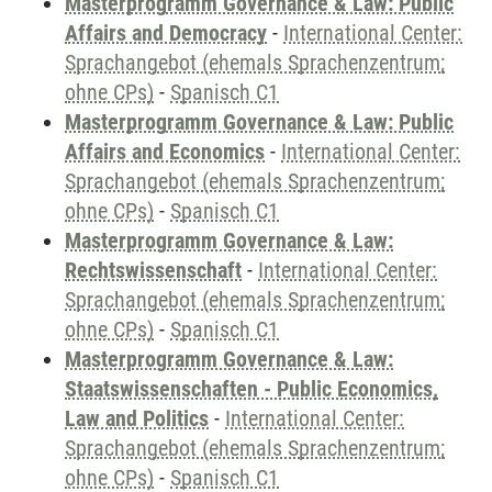
Masterprogramm Governance & Law: Public
Affairs and Democracy
-
International Center:
Sprachangebot (ehemals Sprachenzentrum;
ohne CPs)
-
Spanisch C1
Masterprogramm Governance & Law: Public
Affairs and Economics
-
International Center:
Sprachangebot (ehemals Sprachenzentrum;
ohne CPs)
-
Spanisch C1
Masterprogramm Governance & Law:
Rechtswissenschaft
-
International Center:
Sprachangebot (ehemals Sprachenzentrum;
ohne CPs)
-
Spanisch C1
Masterprogramm Governance & Law:
Staatswissenschaften - Public Economics,
Law and Politics
-
International Center:
Sprachangebot (ehemals Sprachenzentrum;
ohne CPs)
-
Spanisch C1