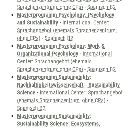
Sprachenzentrum; ohne CPs)
-
Spanisch B2
Masterprogramm Psychology: Psychology
and Sustainability
-
International Center:
Sprachangebot (ehemals Sprachenzentrum;
ohne CPs)
-
Spanisch B2
Masterprogramm Psychology: Work &
Organizational Psychology
-
International
Center: Sprachangebot (ehemals
Sprachenzentrum; ohne CPs)
-
Spanisch B2
Masterprogramm Sustainability:
Nachhaltigkeitswissenschaft - Sustainability
Science
-
International Center: Sprachangebot
(ehemals Sprachenzentrum; ohne CPs)
-
Spanisch B2
Masterprogramm Sustainability:
Sustainability Science: Ecosystems,