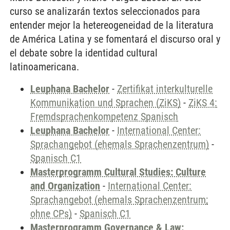
curso se analizarán textos seleccionados para
entender mejor la hetereogeneidad de la literatura
de América Latina y se fomentará el discurso oral y
el debate sobre la identidad cultural
latinoamericana.
Leuphana Bachelor
-
Zertifikat interkulturelle
Kommunikation und Sprachen (ZiKS)
-
ZiKS 4:
Fremdsprachenkompetenz Spanisch
Leuphana Bachelor
-
International Center:
Sprachangebot (ehemals Sprachenzentrum)
-
Spanisch C1
Masterprogramm Cultural Studies: Culture
and Organization
-
International Center:
Sprachangebot (ehemals Sprachenzentrum;
ohne CPs)
-
Spanisch C1
Masterprogramm Governance & Law: