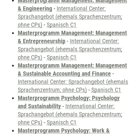
Masterprogramm Management: Management
& Engineering
-
International Center:
Sprachangebot (ehemals Sprachenzentrum;
ohne CPs)
-
Spanisch C1
Masterprogramm Management: Management
& Entrepreneurship
-
International Center:
Sprachangebot (ehemals Sprachenzentrum;
ohne CPs)
-
Spanisch C1
Masterprogramm Management: Management
& Sustainable Accounting and Finance
-
International Center: Sprachangebot (ehemals
Sprachenzentrum; ohne CPs)
-
Spanisch C1
Masterprogramm Psychology: Psychology
and Sustainability
-
International Center:
Sprachangebot (ehemals Sprachenzentrum;
ohne CPs)
-
Spanisch C1
Masterprogramm Psychology: Work &