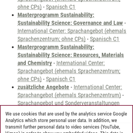
ohne CPs)
-
Spanisch C1
Masterprogramm Sustainability:
Sustainability Science: Governance and Law
-
International Center: Sprachangebot (ehemals
Sprachenzentrum; ohne CPs)
-
Spanisch C1
Masterprogramm Sustainability:
Sustainability Science: Resources, Materials
and Chemistry
-
International Center:
Sprachangebot (ehemals Sprachenzentrum;
ohne CPs)
-
Spanisch C1
zusätzliche Angebote
-
International Center:
Sprachangebot (ehemals Sprachenzentrum)
-
Sprachangebot und Sonderveranstaltungen
We use cookies that are used by the analytics service Google
Analytics which store personal user data. In addition, we
transmit further personal data to video services (YouTube,
Andreea Tribel
/
30.06.2024