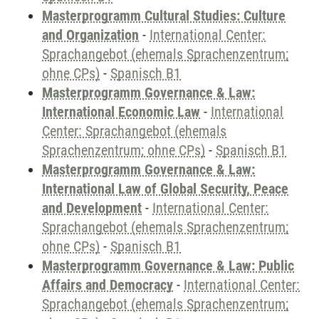
Masterprogramm Cultural Studies: Culture
and Organization
-
International Center:
Sprachangebot (ehemals Sprachenzentrum;
ohne CPs)
-
Spanisch B1
Masterprogramm Governance & Law:
International Economic Law
-
International
Center: Sprachangebot (ehemals
Sprachenzentrum; ohne CPs)
-
Spanisch B1
Masterprogramm Governance & Law:
International Law of Global Security, Peace
and Development
-
International Center:
Sprachangebot (ehemals Sprachenzentrum;
ohne CPs)
-
Spanisch B1
Masterprogramm Governance & Law: Public
Affairs and Democracy
-
International Center:
Sprachangebot (ehemals Sprachenzentrum;