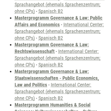
Sprachangebot (ehemals Sprachenzentrum;
ohne CPs)
-
Spanisch B2
Masterprogramm Governance & Law: Public
Affairs and Economics
-
International Center:
Sprachangebot (ehemals Sprachenzentrum;
ohne CPs)
-
Spanisch B2
Masterprogramm Governance & Law:
Rechtswissenschaft
-
International Center:
Sprachangebot (ehemals Sprachenzentrum;
ohne CPs)
-
Spanisch B2
Masterprogramm Governance & Law:
Staatswissenschaften - Public Economics,
Law and Politics
-
International Center:
Sprachangebot (ehemals Sprachenzentrum;
ohne CPs)
-
Spanisch B2
Masterprogramm Humanities & Social