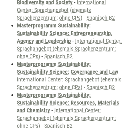
Biodiversity and Society
-
International
Center: Sprachangebot (ehemals
Sprachenzentrum; ohne CPs)
-
Spanisch B2
Masterprogramm Sustainability:
Sustainability Science: Entrepreneurship,
Agency and Leadership
-
International Center:
Sprachangebot (ehemals Sprachenzentrum;
ohne CPs)
-
Spanisch B2
Masterprogramm Sustainability:
Sustainability Science: Governance and Law
-
International Center: Sprachangebot (ehemals
Sprachenzentrum; ohne CPs)
-
Spanisch B2
Masterprogramm Sustainability:
Sustainability Science: Resources, Materials
and Chemistry
-
International Center:
Sprachangebot (ehemals Sprachenzentrum;
ohne CPs)
-
Spanisch B2