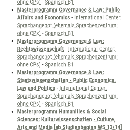
ohne CPs)
-
Spanisch B1
Masterprogramm Governance & Law: Public
Affairs and Economics
-
International Center:
Sprachangebot (ehemals Sprachenzentrum;
ohne CPs)
-
Spanisch B1
Masterprogramm Governance & Law:
Rechtswissenschaft
-
International Center:
Sprachangebot (ehemals Sprachenzentrum;
ohne CPs)
-
Spanisch B1
Masterprogramm Governance & Law:
Staatswissenschaften - Public Economics,
Law and Politics
-
International Center:
Sprachangebot (ehemals Sprachenzentrum;
ohne CPs)
-
Spanisch B1
Masterprogramm Humanities & Social
Sciences: Kulturwissenschaften - Culture,
Arts and Media [ab Studienbeginn WS 13/14]