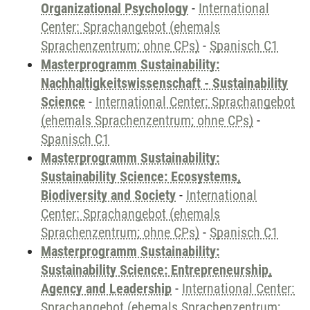
Organizational Psychology
-
International
Center: Sprachangebot (ehemals
Sprachenzentrum; ohne CPs)
-
Spanisch C1
Masterprogramm Sustainability:
Nachhaltigkeitswissenschaft - Sustainability
Science
-
International Center: Sprachangebot
(ehemals Sprachenzentrum; ohne CPs)
-
Spanisch C1
Masterprogramm Sustainability:
Sustainability Science: Ecosystems,
Biodiversity and Society
-
International
Center: Sprachangebot (ehemals
Sprachenzentrum; ohne CPs)
-
Spanisch C1
Masterprogramm Sustainability:
Sustainability Science: Entrepreneurship,
Agency and Leadership
-
International Center:
Sprachangebot (ehemals Sprachenzentrum;