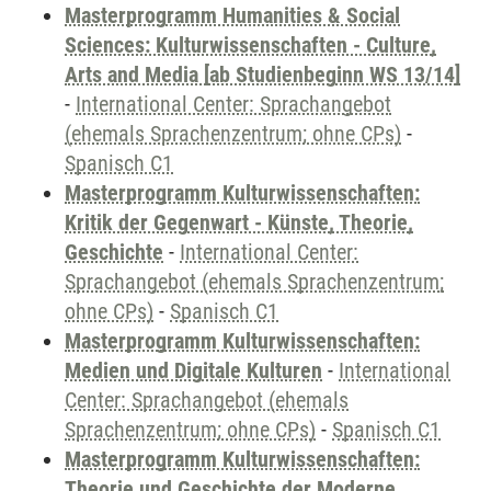
Masterprogramm Humanities & Social
Sciences: Kulturwissenschaften - Culture,
Arts and Media [ab Studienbeginn WS 13/14]
-
International Center: Sprachangebot
(ehemals Sprachenzentrum; ohne CPs)
-
Spanisch C1
Masterprogramm Kulturwissenschaften:
Kritik der Gegenwart - Künste, Theorie,
Geschichte
-
International Center:
Sprachangebot (ehemals Sprachenzentrum;
ohne CPs)
-
Spanisch C1
Masterprogramm Kulturwissenschaften:
Medien und Digitale Kulturen
-
International
Center: Sprachangebot (ehemals
Sprachenzentrum; ohne CPs)
-
Spanisch C1
Masterprogramm Kulturwissenschaften:
Theorie und Geschichte der Moderne