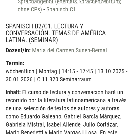
Sprachangebot (ehemals Sprachenzentrum;
ohne CPs)
-
Spanisch C1
SPANISCH B2/C1. LECTURA Y
CONVERSACIÓN. TEMAS DE AMÉRICA
LATINA.
(SEMINAR)
Dozent/in:
Maria del Carmen Sunen-Bernal
Termin:
wöchentlich | Montag | 14:15 - 17:45 | 13.10.2025 -
30.01.2026 | C 11.320 Seminarraum
Inhalt:
El curso de lectura y conversación hará un
recorrido por la literatura latinoamericana a través
de una selección de textos de autores y autoras
como Eduardo Galeano, Gabriel García Márquez,
Gabriela Mistral, Isabel Allende, Julio Cortázar,
Mario Benedetti y Mario Vargas LLosa. En este