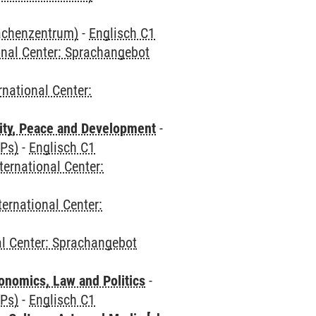
rachenzentrum)
-
Englisch C1
onal Center: Sprachangebot
rnational Center:
ity, Peace and Development
-
CPs)
-
Englisch C1
ternational Center:
ternational Center:
al Center: Sprachangebot
nomics, Law and Politics
-
CPs)
-
Englisch C1