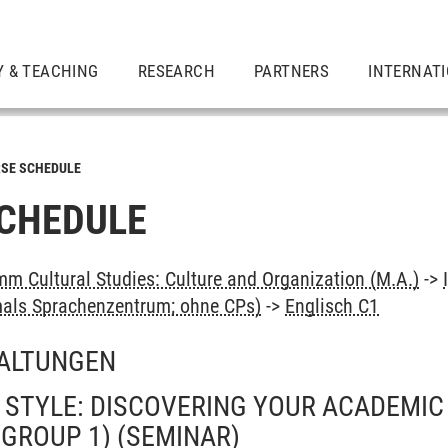
Y & TEACHING
RESEARCH
PARTNERS
INTERNAT
SE SCHEDULE
CHEDULE
m Cultural Studies: Culture and Organization (M.A.)
->
als Sprachenzentrum; ohne CPs)
->
Englisch C1
ALTUNGEN
 STYLE: DISCOVERING YOUR ACADEMIC 
(GROUP 1)
(SEMINAR)