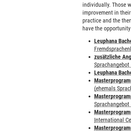
individually. Those w
improvement in their 
practice and the the
have the opportunity
Leuphana Bach
Fremdsprachen
zusätzliche An
Sprachangebot 
Leuphana Bach
Masterprogramm
(ehemals Sprac
Masterprogramm
Sprachangebot 
Masterprogramm
International 
Masterprogramm