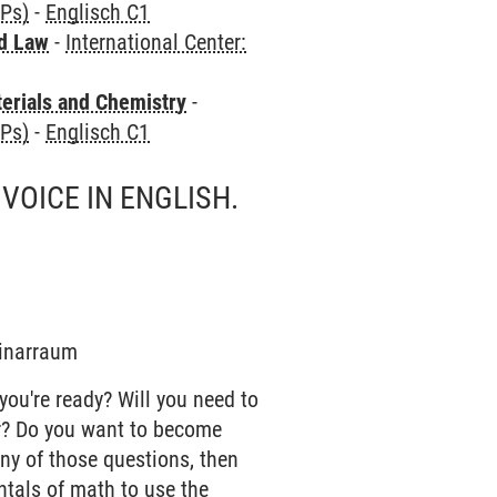
CPs)
-
Englisch C1
nd Law
-
International Center:
terials and Chemistry
-
CPs)
-
Englisch C1
VOICE IN ENGLISH.
minarraum
 you're ready? Will you need to
er? Do you want to become
any of those questions, then
ntals of math to use the