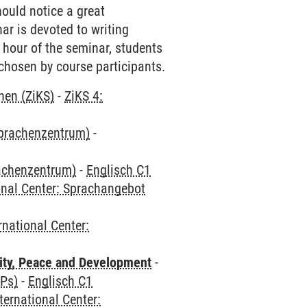
hould notice a great
nar is devoted to writing
 hour of the seminar, students
chosen by course participants.
hen (ZiKS)
-
ZiKS 4:
Sprachenzentrum)
-
rachenzentrum)
-
Englisch C1
onal Center: Sprachangebot
rnational Center:
ity, Peace and Development
-
CPs)
-
Englisch C1
ternational Center: