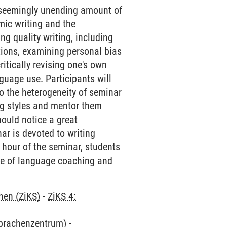
a seemingly unending amount of
emic writing and the
ing quality writing, including
tions, examining personal bias
ritically revising one's own
nguage use. Participants will
to the heterogeneity of seminar
ing styles and mentor them
hould notice a great
nar is devoted to writing
 hour of the seminar, students
age of language coaching and
hen (ZiKS)
-
ZiKS 4:
Sprachenzentrum)
-