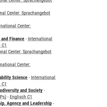
ional Center: Sprachangebot
onal Center: Sprachangebot
rnational Center:
 and Finance
-
International
h C1
ional Center: Sprachangebot
rnational Center:
bility Science
-
International
h C1
odiversity and Society
-
CPs)
-
Englisch C1
hip, Agency and Leadership
-