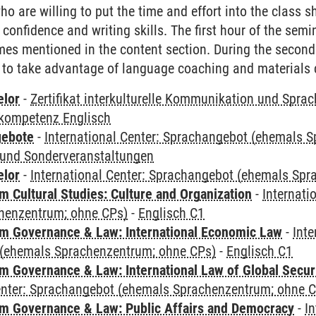
ho are willing to put the time and effort into the class s
confidence and writing skills. The first hour of the semi
mes mentioned in the content section. During the second
 to take advantage of language coaching and materials 
elor
-
Zertifikat interkulturelle Kommunikation und Sprac
kompetenz Englisch
gebote
-
International Center: Sprachangebot (ehemals 
und Sonderveranstaltungen
elor
-
International Center: Sprachangebot (ehemals Sp
 Cultural Studies: Culture and Organization
-
Internati
henzentrum; ohne CPs)
-
Englisch C1
 Governance & Law: International Economic Law
-
Inte
(ehemals Sprachenzentrum; ohne CPs)
-
Englisch C1
 Governance & Law: International Law of Global Secur
Center: Sprachangebot (ehemals Sprachenzentrum; ohne 
 Governance & Law: Public Affairs and Democracy
-
In