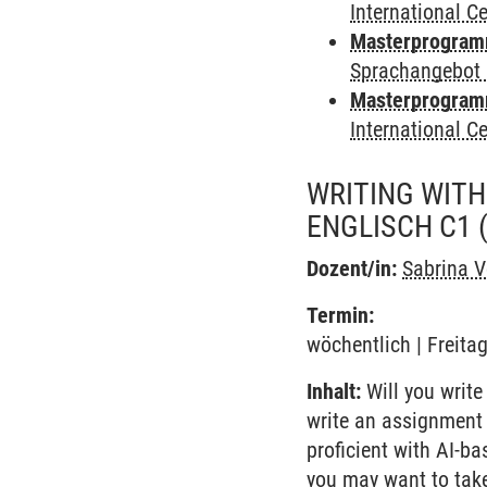
International 
Masterprogramm
Sprachangebot 
Masterprogramm 
International 
WRITING WITH
ENGLISCH C1 
Dozent/in:
Sabrina V
Termin:
wöchentlich | Freita
Inhalt:
Will you write
write an assignment 
proficient with AI-ba
you may want to take