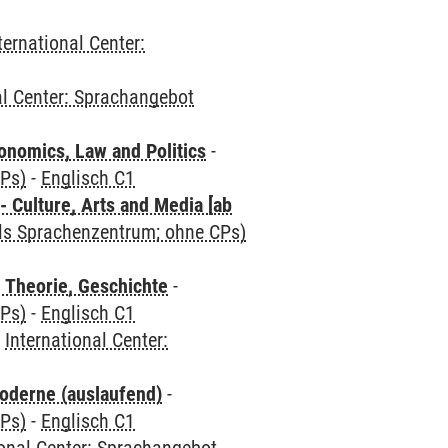
ternational Center:
al Center: Sprachangebot
nomics, Law and Politics
-
CPs)
-
Englisch C1
 Culture, Arts and Media [ab
als Sprachenzentrum; ohne CPs)
 Theorie, Geschichte
-
CPs)
-
Englisch C1
-
International Center:
oderne (auslaufend)
-
CPs)
-
Englisch C1