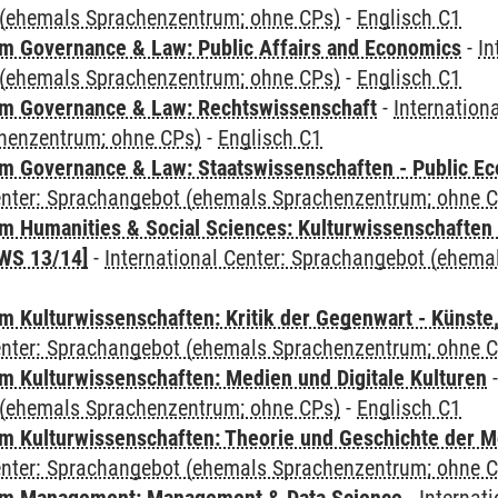
(ehemals Sprachenzentrum; ohne CPs)
-
Englisch C1
 Governance & Law: Public Affairs and Economics
-
In
(ehemals Sprachenzentrum; ohne CPs)
-
Englisch C1
m Governance & Law: Rechtswissenschaft
-
Internation
henzentrum; ohne CPs)
-
Englisch C1
 Governance & Law: Staatswissenschaften - Public Eco
Center: Sprachangebot (ehemals Sprachenzentrum; ohne 
 Humanities & Social Sciences: Kulturwissenschaften -
WS 13/14]
-
International Center: Sprachangebot (ehem
 Kulturwissenschaften: Kritik der Gegenwart - Künste,
Center: Sprachangebot (ehemals Sprachenzentrum; ohne 
 Kulturwissenschaften: Medien und Digitale Kulturen
(ehemals Sprachenzentrum; ohne CPs)
-
Englisch C1
 Kulturwissenschaften: Theorie und Geschichte der M
Center: Sprachangebot (ehemals Sprachenzentrum; ohne 