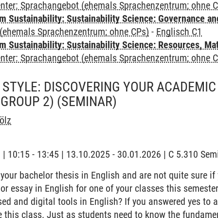
Center: Sprachangebot (ehemals Sprachenzentrum; ohne 
 Sustainability: Sustainability Science: Governance a
(ehemals Sprachenzentrum; ohne CPs)
-
Englisch C1
Sustainability: Sustainability Science: Resources, Ma
Center: Sprachangebot (ehemals Sprachenzentrum; ohne 
 STYLE: DISCOVERING YOUR ACADEMIC 
(GROUP 2)
(SEMINAR)
ölz
g | 10:15 - 13:45 | 13.10.2025 - 30.01.2026 | C 5.310 Se
 your bachelor thesis in English and are not quite sure if
or essay in English for one of your classes this semest
sed and digital tools in English? If you answered yes to 
 this class. Just as students need to know the fundame