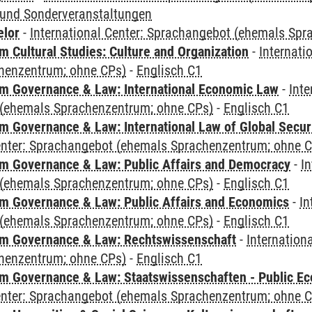
und Sonderveranstaltungen
elor
-
International Center: Sprachangebot (ehemals Sp
 Cultural Studies: Culture and Organization
-
Internati
henzentrum; ohne CPs)
-
Englisch C1
 Governance & Law: International Economic Law
-
Inte
(ehemals Sprachenzentrum; ohne CPs)
-
Englisch C1
 Governance & Law: International Law of Global Secur
Center: Sprachangebot (ehemals Sprachenzentrum; ohne 
 Governance & Law: Public Affairs and Democracy
-
In
(ehemals Sprachenzentrum; ohne CPs)
-
Englisch C1
 Governance & Law: Public Affairs and Economics
-
In
(ehemals Sprachenzentrum; ohne CPs)
-
Englisch C1
m Governance & Law: Rechtswissenschaft
-
Internation
henzentrum; ohne CPs)
-
Englisch C1
 Governance & Law: Staatswissenschaften - Public Eco
Center: Sprachangebot (ehemals Sprachenzentrum; ohne 