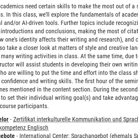
 academics need certain skills to make the most out of 
ls. In this class, we'll explore the fundamentals of acad
tal and/or AI-driven tools. Further topics include recogniz
introductions and conclusions, making the most of cita
w one's identity affects their writing and research), and c
also take a closer look at matters of style and creative la
many writing activities in class. At the same time, due 
tructor will assist students in developing their own writ
ho are willing to put the time and effort into the class s
confidence and writing skills. The first hour of the semi
mes mentioned in the content section. During the second
 to set their individual writing goal(s) and take advant
course participants.
elor
-
Zertifikat interkulturelle Kommunikation und Sprac
kompetenz Englisch
gebote
-
International Center: Sprachangebot (ehemals 