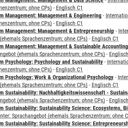
m Management: Management & Data Science
-
Internat
henzentrum; ohne CPs)
-
Englisch C1
m Management: Management & Engineering
-
Internati
henzentrum; ohne CPs)
-
Englisch C1
m Management: Management & Entrepreneurship
-
Inte
(ehemals Sprachenzentrum; ohne CPs)
-
Englisch C1
m Management: Management & Sustainable Accounting
angebot (ehemals Sprachenzentrum; ohne CPs)
-
Englisc
 Psychology: Psychology and Sustainability
-
Internat
henzentrum; ohne CPs)
-
Englisch C1
 Psychology: Work & Organizational Psychology
-
Inte
(ehemals Sprachenzentrum; ohne CPs)
-
Englisch C1
Sustainability: Nachhaltigkeitswissenschaft - Sustaina
angebot (ehemals Sprachenzentrum; ohne CPs)
-
Englisc
Sustainability: Sustainability Science: Ecosystems, Bi
Center: Sprachangebot (ehemals Sprachenzentrum; ohne 
 Sustainability: Sustainability Science: Entrepreneurs