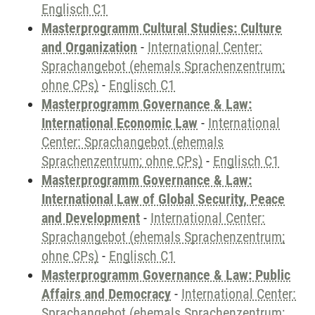
Englisch C1
Masterprogramm Cultural Studies: Culture
and Organization
-
International Center:
Sprachangebot (ehemals Sprachenzentrum;
ohne CPs)
-
Englisch C1
Masterprogramm Governance & Law:
International Economic Law
-
International
Center: Sprachangebot (ehemals
Sprachenzentrum; ohne CPs)
-
Englisch C1
Masterprogramm Governance & Law:
International Law of Global Security, Peace
and Development
-
International Center:
Sprachangebot (ehemals Sprachenzentrum;
ohne CPs)
-
Englisch C1
Masterprogramm Governance & Law: Public
Affairs and Democracy
-
International Center:
Sprachangebot (ehemals Sprachenzentrum;