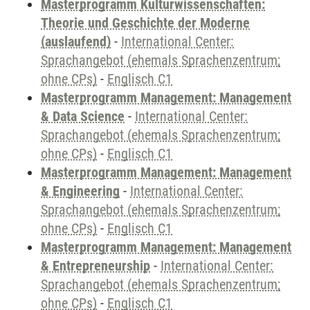
Masterprogramm Kulturwissenschaften:
Theorie und Geschichte der Moderne
(auslaufend)
-
International Center:
Sprachangebot (ehemals Sprachenzentrum;
ohne CPs)
-
Englisch C1
Masterprogramm Management: Management
& Data Science
-
International Center:
Sprachangebot (ehemals Sprachenzentrum;
ohne CPs)
-
Englisch C1
Masterprogramm Management: Management
& Engineering
-
International Center:
Sprachangebot (ehemals Sprachenzentrum;
ohne CPs)
-
Englisch C1
Masterprogramm Management: Management
& Entrepreneurship
-
International Center:
Sprachangebot (ehemals Sprachenzentrum;
ohne CPs)
-
Englisch C1