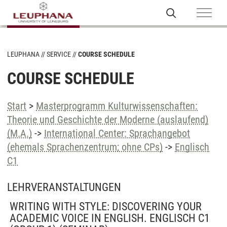
LEUPHANA
SERVICE
COURSE SCHEDULE
COURSE SCHEDULE
Start
>
Masterprogramm Kulturwissenschaften:
Theorie und Geschichte der Moderne (auslaufend)
(M.A.)
->
International Center: Sprachangebot
(ehemals Sprachenzentrum; ohne CPs)
->
Englisch
C1
LEHRVERANSTALTUNGEN
WRITING WITH STYLE: DISCOVERING YOUR
ACADEMIC VOICE IN ENGLISH. ENGLISCH C1