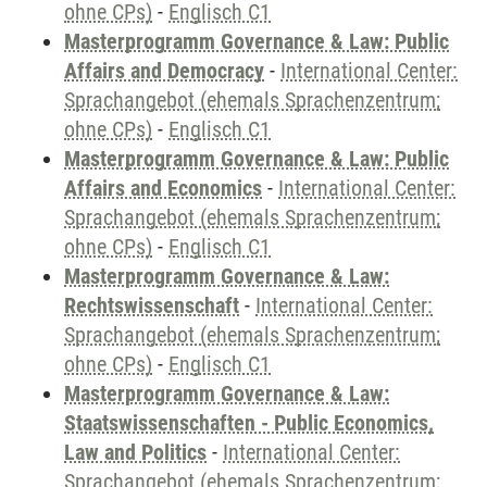
ohne CPs)
-
Englisch C1
Masterprogramm Governance & Law: Public
Affairs and Democracy
-
International Center:
Sprachangebot (ehemals Sprachenzentrum;
ohne CPs)
-
Englisch C1
Masterprogramm Governance & Law: Public
Affairs and Economics
-
International Center:
Sprachangebot (ehemals Sprachenzentrum;
ohne CPs)
-
Englisch C1
Masterprogramm Governance & Law:
Rechtswissenschaft
-
International Center:
Sprachangebot (ehemals Sprachenzentrum;
ohne CPs)
-
Englisch C1
Masterprogramm Governance & Law:
Staatswissenschaften - Public Economics,
Law and Politics
-
International Center:
Sprachangebot (ehemals Sprachenzentrum;