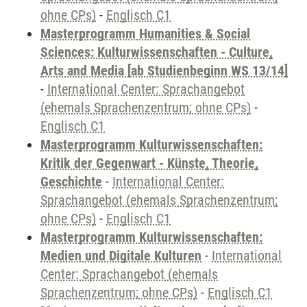
ohne CPs)
-
Englisch C1
Masterprogramm Humanities & Social
Sciences: Kulturwissenschaften - Culture,
Arts and Media [ab Studienbeginn WS 13/14]
-
International Center: Sprachangebot
(ehemals Sprachenzentrum; ohne CPs)
-
Englisch C1
Masterprogramm Kulturwissenschaften:
Kritik der Gegenwart - Künste, Theorie,
Geschichte
-
International Center:
Sprachangebot (ehemals Sprachenzentrum;
ohne CPs)
-
Englisch C1
Masterprogramm Kulturwissenschaften:
Medien und Digitale Kulturen
-
International
Center: Sprachangebot (ehemals
Sprachenzentrum; ohne CPs)
-
Englisch C1