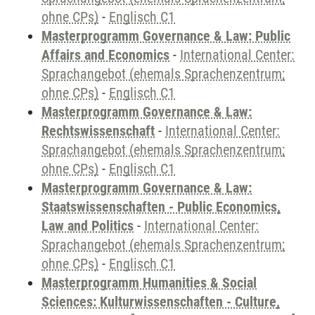
ohne CPs)
-
Englisch C1
Masterprogramm Governance & Law: Public
Affairs and Economics
-
International Center:
Sprachangebot (ehemals Sprachenzentrum;
ohne CPs)
-
Englisch C1
Masterprogramm Governance & Law:
Rechtswissenschaft
-
International Center:
Sprachangebot (ehemals Sprachenzentrum;
ohne CPs)
-
Englisch C1
Masterprogramm Governance & Law:
Staatswissenschaften - Public Economics,
Law and Politics
-
International Center:
Sprachangebot (ehemals Sprachenzentrum;
ohne CPs)
-
Englisch C1
Masterprogramm Humanities & Social
Sciences: Kulturwissenschaften - Culture,