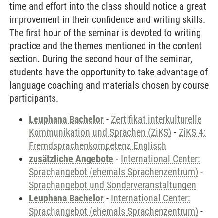
time and effort into the class should notice a great
improvement in their confidence and writing skills.
The first hour of the seminar is devoted to writing
practice and the themes mentioned in the content
section. During the second hour of the seminar,
students have the opportunity to take advantage of
language coaching and materials chosen by course
participants.
Leuphana Bachelor
-
Zertifikat interkulturelle
Kommunikation und Sprachen (ZiKS)
-
ZiKS 4:
Fremdsprachenkompetenz Englisch
zusätzliche Angebote
-
International Center:
Sprachangebot (ehemals Sprachenzentrum)
-
Sprachangebot und Sonderveranstaltungen
Leuphana Bachelor
-
International Center:
Sprachangebot (ehemals Sprachenzentrum)
-