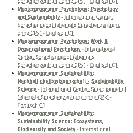
Sprachenzentrum; ohne CPs)
-
Englisch C1
Masterprogramm Psychology: Psychology
and Sustainability
-
International Center:
Sprachangebot (ehemals Sprachenzentrum;
ohne CPs)
-
Englisch C1
Masterprogramm Psychology: Work &
Organizational Psychology
-
International
Center: Sprachangebot (ehemals
Sprachenzentrum; ohne CPs)
-
Englisch C1
Masterprogramm Sustainability:
Nachhaltigkeitswissenschaft - Sustainability
Science
-
International Center: Sprachangebot
(ehemals Sprachenzentrum; ohne CPs)
-
Englisch C1
Masterprogramm Sustainability:
Sustainability Science: Ecosystems,
Biodiversity and Society
-
International