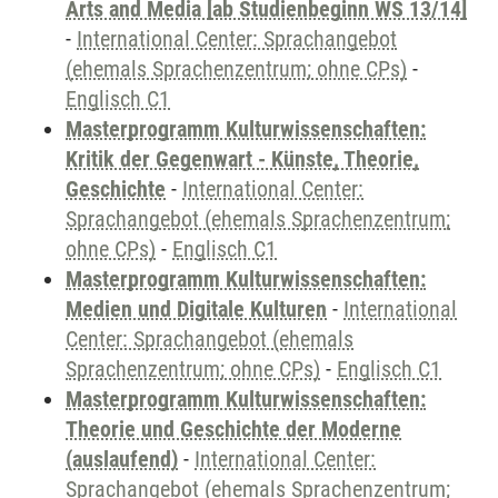
Arts and Media [ab Studienbeginn WS 13/14]
-
International Center: Sprachangebot
(ehemals Sprachenzentrum; ohne CPs)
-
Englisch C1
Masterprogramm Kulturwissenschaften:
Kritik der Gegenwart - Künste, Theorie,
Geschichte
-
International Center:
Sprachangebot (ehemals Sprachenzentrum;
ohne CPs)
-
Englisch C1
Masterprogramm Kulturwissenschaften:
Medien und Digitale Kulturen
-
International
Center: Sprachangebot (ehemals
Sprachenzentrum; ohne CPs)
-
Englisch C1
Masterprogramm Kulturwissenschaften:
Theorie und Geschichte der Moderne
(auslaufend)
-
International Center:
Sprachangebot (ehemals Sprachenzentrum;