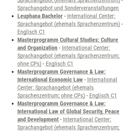
Sprachangebot (ehemals Sprachenzentrum)
-
Sprachangebot und Sonderveranstaltungen
Leuphana Bachelor
-
International Center:
Sprachangebot (ehemals Sprachenzentrum)
-
Englisch C1
Masterprogramm Cultural Studies: Culture
and Organization
-
International Center:
Sprachangebot (ehemals Sprachenzentrum;
ohne CPs)
-
Englisch C1
Masterprogramm Governance & Law:
International Economic Law
-
International
Center: Sprachangebot (ehemals
Sprachenzentrum; ohne CPs)
-
Englisch C1
Masterprogramm Governance & Law:
International Law of Global Security, Peace
and Development
-
International Center:
Sprachangebot (ehemals Sprachenzentrum;