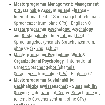
Masterprogramm Management: Management
& Sustainable Accounting and Finance
-
International Center: Sprachangebot (ehemals
Sprachenzentrum; ohne CPs)
-
Englisch C1
Masterprogramm Psychology: Psychology
and Sustainability
-
International Center:
Sprachangebot (ehemals Sprachenzentrum;
ohne CPs)
-
Englisch C1
Masterprogramm Psychology: Work &
Organizational Psychology
-
International
Center: Sprachangebot (ehemals
Sprachenzentrum; ohne CPs)
-
Englisch C1
Masterprogramm Sustainability:
Nachhaltigkeitswissenschaft - Sustainability
Science
-
International Center: Sprachangebot
(ehemals Sprachenzentrum; ohne CPs)
-