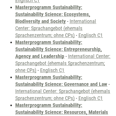
Englisch C1
Masterprogramm Sustainability:
Sustainability Science: Ecosystems,
Biodiversity and Society
-
International
Center: Sprachangebot (ehemals
Sprachenzentrum; ohne CPs)
-
Englisch C1
Masterprogramm Sustainability:
Sustainability Science: Entrepreneurship,
Agency and Leadership
-
International Center:
Sprachangebot (ehemals Sprachenzentrum;
ohne CPs)
-
Englisch C1
Masterprogramm Sustainability:
Sustainability Science: Governance and Law
-
International Center: Sprachangebot (ehemals
Sprachenzentrum; ohne CPs)
-
Englisch C1
Masterprogramm Sustainability:
Sustainability Science: Resources, Materials