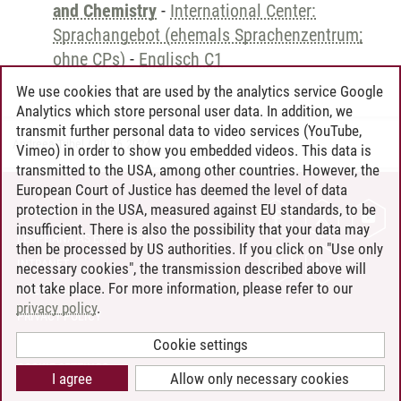
and Chemistry
-
International Center:
Sprachangebot (ehemals Sprachenzentrum;
ohne CPs)
-
Englisch C1
We use cookies that are used by the analytics service Google
Analytics which store personal user data. In addition, we
transmit further personal data to video services (YouTube,
Andreea Tribel
/
30.06.2024
Vimeo) in order to show you embedded videos. This data is
transmitted to the USA, among other countries. However, the
European Court of Justice has deemed the level of data
protection in the USA, measured against EU standards, to be
CONTACT
insufficient. There is also the possibility that your data may
LEUPHANA AS EMPLOYER
then be processed by US authorities. If you click on "Use only
INTRANET
necessary cookies", the transmission described above will
not take place. For more information, please refer to our
SITE NOTICE
privacy policy
.
PRIVACY POLICY
ACCESSIBILITY
Cookie settings
COOKIE SETTINGS
I agree
Allow only necessary cookies