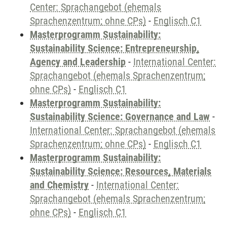
Center: Sprachangebot (ehemals
Sprachenzentrum; ohne CPs)
-
Englisch C1
Masterprogramm Sustainability:
Sustainability Science: Entrepreneurship,
Agency and Leadership
-
International Center:
Sprachangebot (ehemals Sprachenzentrum;
ohne CPs)
-
Englisch C1
Masterprogramm Sustainability:
Sustainability Science: Governance and Law
-
International Center: Sprachangebot (ehemals
Sprachenzentrum; ohne CPs)
-
Englisch C1
Masterprogramm Sustainability:
Sustainability Science: Resources, Materials
and Chemistry
-
International Center:
Sprachangebot (ehemals Sprachenzentrum;
ohne CPs)
-
Englisch C1