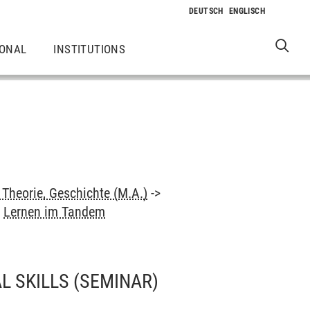
IONAL
INSTITUTIONS
Theorie, Geschichte (M.A.)
->
>
Lernen im Tandem
L SKILLS
(SEMINAR)