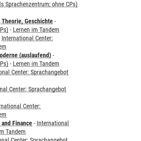
als Sprachenzentrum; ohne CPs)
 Theorie, Geschichte
-
CPs)
-
Lernen im Tandem
-
International Center:
dem
oderne (auslaufend)
-
CPs)
-
Lernen im Tandem
ional Center: Sprachangebot
onal Center: Sprachangebot
rnational Center:
dem
 and Finance
-
International
im Tandem
ional Center: Sprachangebot