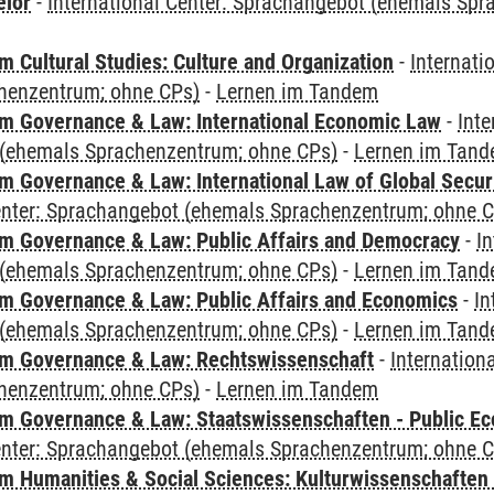
elor
-
International Center: Sprachangebot (ehemals Sp
 Cultural Studies: Culture and Organization
-
Internati
henzentrum; ohne CPs)
-
Lernen im Tandem
 Governance & Law: International Economic Law
-
Inte
(ehemals Sprachenzentrum; ohne CPs)
-
Lernen im Tan
 Governance & Law: International Law of Global Secur
Center: Sprachangebot (ehemals Sprachenzentrum; ohne 
 Governance & Law: Public Affairs and Democracy
-
In
(ehemals Sprachenzentrum; ohne CPs)
-
Lernen im Tan
 Governance & Law: Public Affairs and Economics
-
In
(ehemals Sprachenzentrum; ohne CPs)
-
Lernen im Tan
m Governance & Law: Rechtswissenschaft
-
Internation
henzentrum; ohne CPs)
-
Lernen im Tandem
 Governance & Law: Staatswissenschaften - Public Eco
Center: Sprachangebot (ehemals Sprachenzentrum; ohne 
 Humanities & Social Sciences: Kulturwissenschaften -