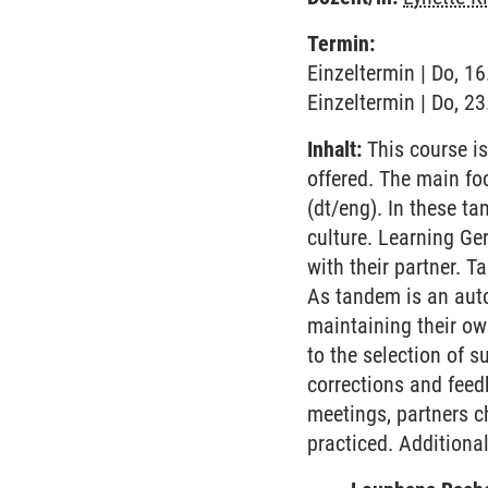
Termin:
Einzeltermin | Do, 1
Einzeltermin | Do, 2
Inhalt:
This course is
offered. The main fo
(dt/eng). In these t
culture. Learning Ge
with their partner. 
As tandem is an aut
maintaining their ow
to the selection of s
corrections and feedb
meetings, partners 
practiced. Additiona