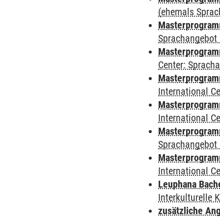
(ehemals Sprac
Masterprogramm
Sprachangebot 
Masterprogramm 
Center: Sprach
Masterprogramm 
International 
Masterprogramm
International 
Masterprogramm
Sprachangebot 
Masterprogramm 
International 
Leuphana Bach
Interkulturelle
zusätzliche An