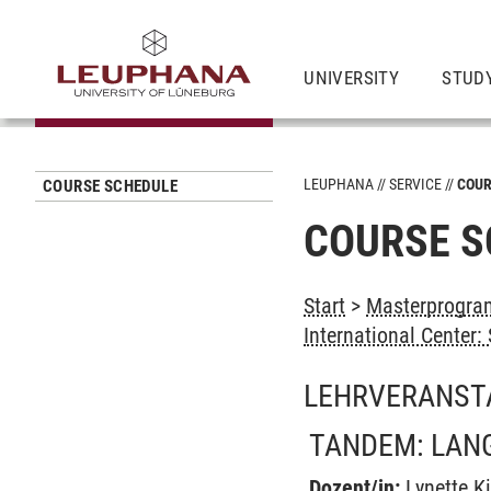
UNIVERSITY
STUD
LEUPHANA
SERVICE
COUR
COURSE SCHEDULE
COURSE S
Start
>
Masterprogram
International Center
LEHRVERANST
TANDEM: LANG
Dozent/in:
Lynette K