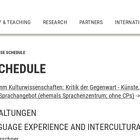
Y & TEACHING
RESEARCH
PARTNERS
INTERNAT
SE SCHEDULE
CHEDULE
m Kulturwissenschaften: Kritik der Gegenwart - Künste, 
: Sprachangebot (ehemals Sprachenzentrum; ohne CPs)
-
ALTUNGEN
UAGE EXPERIENCE AND INTERCULTURA
irschner