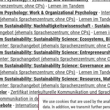
henzentrum; ohne CPs)
-
Lernen im Tandem
 Psychology: Work & Organizational Psychology
-
Inte
(ehemals Sprachenzentrum; ohne CPs)
-
Lernen im Tan
Sustainability: Nachhaltigkeitswissenschaft - Sustaina
angebot (ehemals Sprachenzentrum; ohne CPs)
-
Lernen 
Sustainability: Sustainability Science: Ecosystems, Bi
Center: Sprachangebot (ehemals Sprachenzentrum; ohne 
 Sustainability: Sustainability Science: Entrepreneurs
Center: Sprachangebot (ehemals Sprachenzentrum; ohne 
 Sustainability: Sustainability Science: Governance a
(ehemals Sprachenzentrum; ohne CPs)
-
Lernen im Tan
Sustainability: Sustainability Science: Resources, Ma
Center: Sprachangebot (ehemals Sprachenzentrum; ohne 
elor
-
Zertifikat interkulturelle Kommunikation und Sprac
 Kommunikation in der Praxis
We use cookies that are used by the anal
gebote
-
International Center: Sprachangebot (ehemals 
data. In addition, we transmit further pe