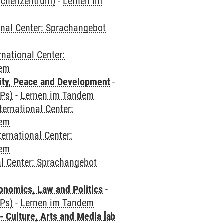
rachenzentrum)
-
Lernen im
onal Center: Sprachangebot
rnational Center:
dem
ity, Peace and Development
-
CPs)
-
Lernen im Tandem
ternational Center:
dem
ternational Center:
dem
al Center: Sprachangebot
nomics, Law and Politics
-
CPs)
-
Lernen im Tandem
 Culture, Arts and Media [ab