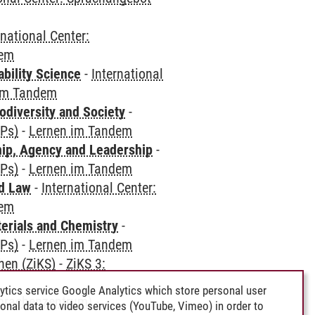
rnational Center:
dem
bility Science
-
International
im Tandem
odiversity and Society
-
CPs)
-
Lernen im Tandem
hip, Agency and Leadership
-
CPs)
-
Lernen im Tandem
nd Law
-
International Center:
dem
terials and Chemistry
-
CPs)
-
Lernen im Tandem
hen (ZiKS)
-
ZiKS 3:
ytics service Google Analytics which store personal user
Sprachenzentrum)
-
rsonal data to video services (YouTube, Vimeo) in order to