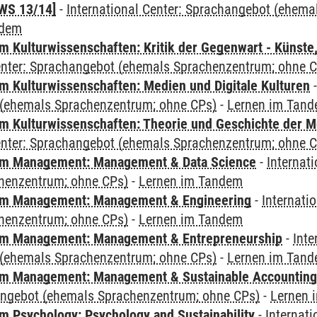
WS 13/14]
-
International Center: Sprachangebot (ehem
ndem
 Kulturwissenschaften: Kritik der Gegenwart - Künste,
Center: Sprachangebot (ehemals Sprachenzentrum; ohne 
 Kulturwissenschaften: Medien und Digitale Kulturen
(ehemals Sprachenzentrum; ohne CPs)
-
Lernen im Tan
 Kulturwissenschaften: Theorie und Geschichte der M
Center: Sprachangebot (ehemals Sprachenzentrum; ohne 
m Management: Management & Data Science
-
Internat
henzentrum; ohne CPs)
-
Lernen im Tandem
m Management: Management & Engineering
-
Internati
henzentrum; ohne CPs)
-
Lernen im Tandem
m Management: Management & Entrepreneurship
-
Inte
(ehemals Sprachenzentrum; ohne CPs)
-
Lernen im Tan
m Management: Management & Sustainable Accounting
angebot (ehemals Sprachenzentrum; ohne CPs)
-
Lernen 
 Psychology: Psychology and Sustainability
-
Internat