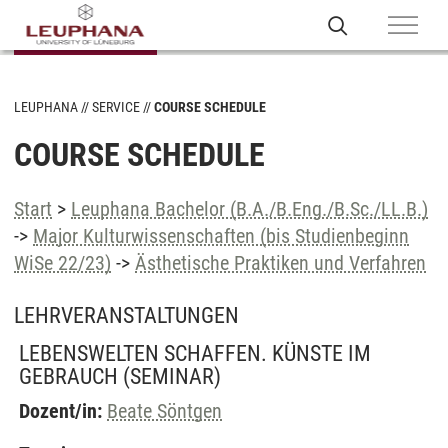
LEUPHANA
SERVICE
COURSE SCHEDULE
COURSE SCHEDULE
Start
>
Leuphana Bachelor (B.A./B.Eng./B.Sc./LL.B.)
->
Major Kulturwissenschaften (bis Studienbeginn
WiSe 22/23)
->
Ästhetische Praktiken und Verfahren
LEHRVERANSTALTUNGEN
LEBENSWELTEN SCHAFFEN. KÜNSTE IM
GEBRAUCH
(SEMINAR)
Dozent/in:
Beate Söntgen