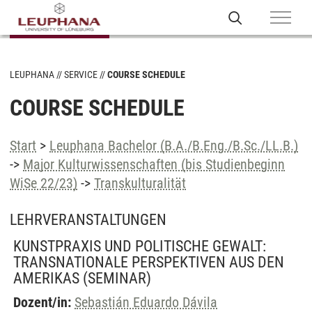
LEUPHANA
SERVICE
COURSE SCHEDULE
COURSE SCHEDULE
Start
>
Leuphana Bachelor (B.A./B.Eng./B.Sc./LL.B.)
->
Major Kulturwissenschaften (bis Studienbeginn
WiSe 22/23)
->
Transkulturalität
LEHRVERANSTALTUNGEN
KUNSTPRAXIS UND POLITISCHE GEWALT:
TRANSNATIONALE PERSPEKTIVEN AUS DEN
AMERIKAS
(SEMINAR)
Dozent/in:
Sebastián Eduardo Dávila