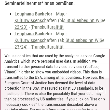
Seminarteilnehmer*innen bemühen.
Leuphana Bachelor
-
Major
Kulturwissenschaften (bis Studienbeginn WiSe
22/23)
-
Transkulturalität
Leuphana Bachelor
-
Major
Kulturwissenschaften (ab Studienbeginn WiSe
23/24)
-
Transkulturalität
We use cookies that are used by the analytics service Google
Analytics which store personal user data. In addition, we
transmit further personal data to video services (YouTube,
Andreea Tribel
/
30.06.2024
Vimeo) in order to show you embedded videos. This data is
transmitted to the USA, among other countries. However, the
European Court of Justice has deemed the level of data
protection in the USA, measured against EU standards, to be
CONTACT
insufficient. There is also the possibility that your data may
LEUPHANA AS EMPLOYER
then be processed by US authorities. If you click on "Use only
INTRANET
necessary cookies", the transmission described above will
not take place. For more information, please refer to our