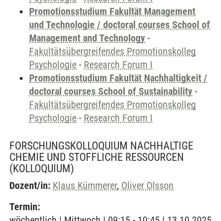
Promotionsstudium Fakultät Management
und Technologie / doctoral courses School of
Management and Technology
-
Fakultätsübergreifendes Promotionskolleg
Psychologie
-
Research Forum I
Promotionsstudium Fakultät Nachhaltigkeit /
doctoral courses School of Sustainability
-
Fakultätsübergreifendes Promotionskolleg
Psychologie
-
Research Forum I
FORSCHUNGSKOLLOQUIUM NACHHALTIGE
CHEMIE UND STOFFLICHE RESSOURCEN
(KOLLOQUIUM)
Dozent/in:
Klaus Kümmerer
,
Oliver Olsson
Termin:
wöchentlich | Mittwoch | 09:15 - 10:45 | 13.10.2025