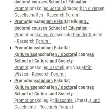
doctoral courses School of Education
-
Promotionskolleg Sozialpädagogik in diversen
Gesellschaften
-
Research Forum I
Promotionsstudium Fakultät Bildung /
doctoral courses School of Education
-
Promotionskolleg Wissenschaften der Künste
-
Research Forum I
Promotionsstudium Fakultät
Kulturwissenschaften / doctoral courses
School of Culture and Society
-
Promotionskolleg Darstellung Visualität
Wissen
-
Research Forum I
Promotionsstudium Fakultät
Kulturwissenschaften / doctoral courses
School of Culture and Society
-
Promotionskolleg Philosophie, Literatur und
Geschichte
-
Research Forum I