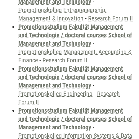
Management and Technology
-
Promotionskolleg Entrepreneurship,
Management & Innovation
-
Research Forum II
Promotionsstudium Fakultät Management
und Technologie / doctoral courses School of
Management and Technology
-
Promotionskolleg Management, Accounting &
Finance
-
Research Forum II
Promotionsstudium Fakultät Management
und Technologie / doctoral courses School of
Management and Technology
-
Promotionskolleg Engineering
-
Research
Forum II
Promotionsstudium Fakultät Management
und Technologie / doctoral courses School of
Management and Technology
-
Promotionskolleg Information Systems & Data