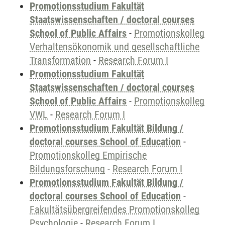
Promotionsstudium Fakultät
Staatswissenschaften / doctoral courses
School of Public Affairs
-
Promotionskolleg
Verhaltensökonomik und gesellschaftliche
Transformation
-
Research Forum I
Promotionsstudium Fakultät
Staatswissenschaften / doctoral courses
School of Public Affairs
-
Promotionskolleg
VWL
-
Research Forum I
Promotionsstudium Fakultät Bildung /
doctoral courses School of Education
-
Promotionskolleg Empirische
Bildungsforschung
-
Research Forum I
Promotionsstudium Fakultät Bildung /
doctoral courses School of Education
-
Fakultätsübergreifendes Promotionskolleg
Psychologie
-
Research Forum I