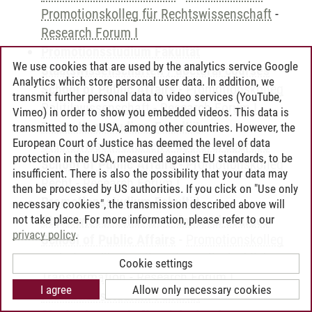
Promotionskolleg für Rechtswissenschaft
-
Research Forum I
Promotionsstudium Fakultät
We use cookies that are used by the analytics service Google
Staatswissenschaften / doctoral courses
Analytics which store personal user data. In addition, we
School of Public Affairs
-
Promotionskolleg
transmit further personal data to video services (YouTube,
Politikwissenschaft
-
Research Forum I
Vimeo) in order to show you embedded videos. This data is
Promotionsstudium Fakultät
transmitted to the USA, among other countries. However, the
European Court of Justice has deemed the level of data
Staatswissenschaften / doctoral courses
protection in the USA, measured against EU standards, to be
School of Public Affairs
-
Promotionskolleg
insufficient. There is also the possibility that your data may
Recht
-
Research Forum I
then be processed by US authorities. If you click on "Use only
Promotionsstudium Fakultät
necessary cookies", the transmission described above will
not take place. For more information, please refer to our
Staatswissenschaften / doctoral courses
privacy policy
.
School of Public Affairs
-
Promotionskolleg
Verhaltensökonomik und gesellschaftliche
Cookie settings
Transformation
-
Research Forum I
I agree
Allow only necessary cookies
Promotionsstudium Fakultät