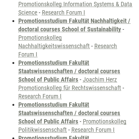
Promotionskolleg Information Systems & Data
Science
-
Research Forum I
Promotionsstudium Fakultät Nachhaltigkeit /
doctoral courses School of Sustainability
-
Promotionskolleg
Nachhaltigkeitswissenschaft
-
Research
Forum I
Promotionsstudium Fakultät
Staatswissenschaften / doctoral courses
School of Public Affairs
-
Joachim Herz
Promotionskolleg für Rechtswissenschaft
-
Research Forum I
Promotionsstudium Fakultät
Staatswissenschaften / doctoral courses
School of Public Affairs
-
Promotionskolleg
Politikwissenschaft
-
Research Forum I
Promotionsstudium Fakultät