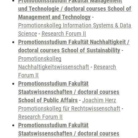
Promotionsstudium Fakultät Management
und Technologie / doctoral courses School of
Management and Technology
-
Promotionskolleg Information Systems & Data
Science
-
Research Forum II
Promotionsstudium Fakultät Nachhaltigkeit /
doctoral courses School of Sustainability
-
Promotionskolleg
Nachhaltigkeitswissenschaft
-
Research
Forum II
Promotionsstudium Fakultät
Staatswissenschaften / doctoral courses
School of Public Affairs
-
Joachim Herz
Promotionskolleg für Rechtswissenschaft
-
Research Forum II
Promotionsstudium Fakultät
Staatswissenschaften / doctoral courses