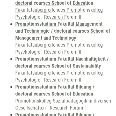
doctoral courses School of Education
-
Fakultätsübergreifendes Promotionskolleg
Psychologie
-
Research Forum II
Promotionsstudium Fakultät Management
und Technologie / doctoral courses School of
Management and Technology
-
Fakultätsübergreifendes Promotionskolleg
Psychologie
-
Research Forum II
Promotionsstudium Fakultät Nachhaltigkeit /
doctoral courses School of Sustainability
-
Fakultätsübergreifendes Promotionskolleg
Psychologie
-
Research Forum II
Promotionsstudium Fakultät Bildung /
doctoral courses School of Education
-
Promotionskolleg Sozialpädagogik in diversen
Gesellschaften
-
Research Forum I
Promotionsstudium Fakultät Bildung /