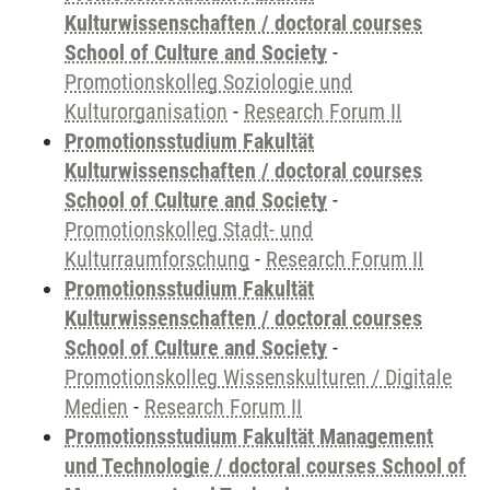
Kulturwissenschaften / doctoral courses
School of Culture and Society
-
Promotionskolleg Soziologie und
Kulturorganisation
-
Research Forum II
Promotionsstudium Fakultät
Kulturwissenschaften / doctoral courses
School of Culture and Society
-
Promotionskolleg Stadt- und
Kulturraumforschung
-
Research Forum II
Promotionsstudium Fakultät
Kulturwissenschaften / doctoral courses
School of Culture and Society
-
Promotionskolleg Wissenskulturen / Digitale
Medien
-
Research Forum II
Promotionsstudium Fakultät Management
und Technologie / doctoral courses School of