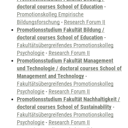
doctoral courses School of Education
-
Promotionskolleg Empirische
Bildungsforschung
-
Research Forum II
Promotionsstudium Fakultät Bildung /
doctoral courses School of Education
-
Fakultätsübergreifendes Promotionskolleg
Psychologie
-
Research Forum II
Promotionsstudium Fakultät Management
und Technologie / doctoral courses School of
Management and Technology
-
Fakultätsübergreifendes Promotionskolleg
Psychologie
-
Research Forum II
Promotionsstudium Fakultät Nachhaltigkeit /
doctoral courses School of Sustainability
-
Fakultätsübergreifendes Promotionskolleg
Psychologie
-
Research Forum II