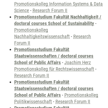
Promotionskolleg Information Systems & Data
Science
-
Research Forum II
Promotionsstudium Fakultät Nachhaltigkeit /
doctoral courses School of Sustainability
-
Promotionskolleg
Nachhaltigkeitswissenschaft
-
Research
Forum II
Promotionsstudium Fakultät
Staatswissenschaften / doctoral courses
School of Public Affairs
-
Joachim Herz
Promotionskolleg für Rechtswissenschaft
-
Research Forum II
Promotionsstudium Fakultät
Staatswissenschaften / doctoral courses
School of Public Affairs
-
Promotionskolleg
Politikwissenschaft
-
Research Forum II