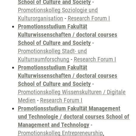
School of Culture and Society
-
Promotionskolleg Soziologie und
Kulturorganisation
-
Research Forum I
Promotionsstudium Fakultät
Kulturwissenschaften / doctoral courses
School of Culture and Society
-
Promotionskolleg Stadt- und
Kulturraumforschung
-
Research Forum I
Promotionsstudium Fakultät
Kulturwissenschaften / doctoral courses
School of Culture and Society
-
Promotionskolleg Wissenskulturen / Digitale
Medien
-
Research Forum I
Promotionsstudium Fakultät Management
und Technologie / doctoral courses School of
Management and Technology
-
Promotionskolleg Entrepreneurship,