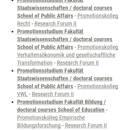
Promotionsstudium Fakultät
Staatswissenschaften / doctoral courses
School of Public Affairs
-
Promotionskolleg
Recht
-
Research Forum II
Promotionsstudium Fakultät
Staatswissenschaften / doctoral courses
School of Public Affairs
-
Promotionskolleg
Verhaltensökonomik und gesellschaftliche
Transformation
-
Research Forum II
Promotionsstudium Fakultät
Staatswissenschaften / doctoral courses
School of Public Affairs
-
Promotionskolleg
VWL
-
Research Forum II
Promotionsstudium Fakultät Bildung /
doctoral courses School of Education
-
Promotionskolleg Empirische
Bildungsforschung
-
Research Forum II