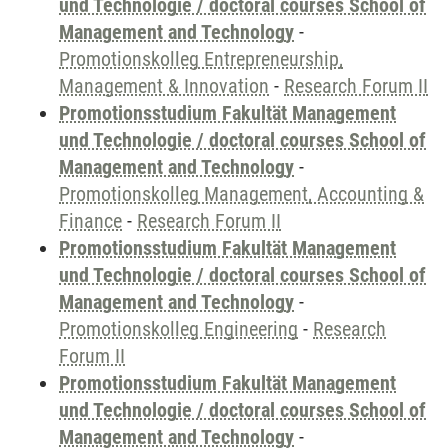
und Technologie / doctoral courses School of
Management and Technology
-
Promotionskolleg Entrepreneurship,
Management & Innovation
-
Research Forum II
Promotionsstudium Fakultät Management
und Technologie / doctoral courses School of
Management and Technology
-
Promotionskolleg Management, Accounting &
Finance
-
Research Forum II
Promotionsstudium Fakultät Management
und Technologie / doctoral courses School of
Management and Technology
-
Promotionskolleg Engineering
-
Research
Forum II
Promotionsstudium Fakultät Management
und Technologie / doctoral courses School of
Management and Technology
-