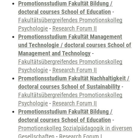
Promotionsstudium Fakultät Bildung /
doctoral courses School of Education
-
Fakultätsübergreifendes Promotionskolleg
Psychologie
-
Research Forum II
Promotionsstudium Fakultät Management
und Technologie / doctoral courses School of
Management and Technology
-
Fakultätsübergreifendes Promotionskolleg
Psychologie
-
Research Forum II
Promotionsstudium Fakultät Nachhaltigkeit /
doctoral courses School of Sustainability
-
Fakultätsübergreifendes Promotionskolleg
Psychologie
-
Research Forum II
Promotionsstudium Fakultät Bildung /
doctoral courses School of Education
-
Promotionskolleg Sozialpädagogik in diversen
Gesellschaften
-
Research Forum I