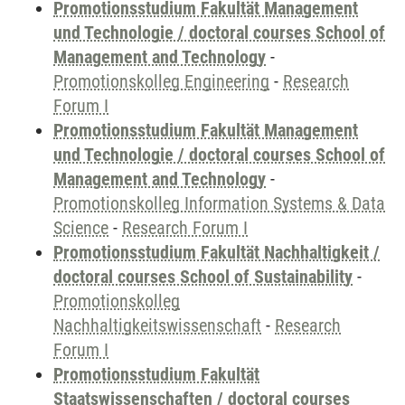
Promotionsstudium Fakultät Management
und Technologie / doctoral courses School of
Management and Technology
-
Promotionskolleg Engineering
-
Research
Forum I
Promotionsstudium Fakultät Management
und Technologie / doctoral courses School of
Management and Technology
-
Promotionskolleg Information Systems & Data
Science
-
Research Forum I
Promotionsstudium Fakultät Nachhaltigkeit /
doctoral courses School of Sustainability
-
Promotionskolleg
Nachhaltigkeitswissenschaft
-
Research
Forum I
Promotionsstudium Fakultät
Staatswissenschaften / doctoral courses