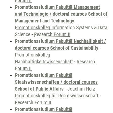
Forum II
Promotionsstudium Fakultät Management
und Technologie / doctoral courses School of
Management and Technology
-
Promotionskolleg Information Systems & Data
Science
-
Research Forum II
Promotionsstudium Fakultät Nachhaltigkeit /
doctoral courses School of Sustainability
-
Promotionskolleg
Nachhaltigkeitswissenschaft
-
Research
Forum II
Promotionsstudium Fakultät
Staatswissenschaften / doctoral courses
School of Public Affairs
-
Joachim Herz
Promotionskolleg für Rechtswissenschaft
-
Research Forum II
Promotionsstudium Fakultät