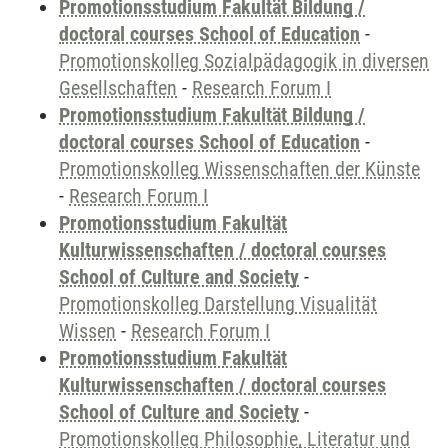
Promotionsstudium Fakultät Bildung /
doctoral courses School of Education
-
Promotionskolleg Sozialpädagogik in diversen
Gesellschaften
-
Research Forum I
Promotionsstudium Fakultät Bildung /
doctoral courses School of Education
-
Promotionskolleg Wissenschaften der Künste
-
Research Forum I
Promotionsstudium Fakultät
Kulturwissenschaften / doctoral courses
School of Culture and Society
-
Promotionskolleg Darstellung Visualität
Wissen
-
Research Forum I
Promotionsstudium Fakultät
Kulturwissenschaften / doctoral courses
School of Culture and Society
-
Promotionskolleg Philosophie, Literatur und