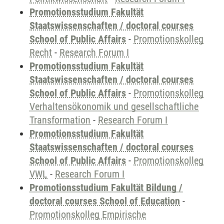
Promotionsstudium Fakultät
Staatswissenschaften / doctoral courses
School of Public Affairs
-
Promotionskolleg
Recht
-
Research Forum I
Promotionsstudium Fakultät
Staatswissenschaften / doctoral courses
School of Public Affairs
-
Promotionskolleg
Verhaltensökonomik und gesellschaftliche
Transformation
-
Research Forum I
Promotionsstudium Fakultät
Staatswissenschaften / doctoral courses
School of Public Affairs
-
Promotionskolleg
VWL
-
Research Forum I
Promotionsstudium Fakultät Bildung /
doctoral courses School of Education
-
Promotionskolleg Empirische