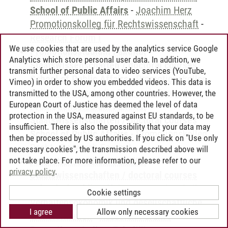
School of Public Affairs
-
Joachim Herz
Promotionskolleg für Rechtswissenschaft
-
Research Forum I
We use cookies that are used by the analytics service Google
Promotionsstudium Fakultät
Analytics which store personal user data. In addition, we
Staatswissenschaften / doctoral courses
transmit further personal data to video services (YouTube,
School of Public Affairs
-
Promotionskolleg
Vimeo) in order to show you embedded videos. This data is
Politikwissenschaft
-
Research Forum I
transmitted to the USA, among other countries. However, the
European Court of Justice has deemed the level of data
Promotionsstudium Fakultät
protection in the USA, measured against EU standards, to be
Staatswissenschaften / doctoral courses
insufficient. There is also the possibility that your data may
School of Public Affairs
-
Promotionskolleg
then be processed by US authorities. If you click on "Use only
Recht
-
Research Forum I
necessary cookies", the transmission described above will
not take place. For more information, please refer to our
Promotionsstudium Fakultät
privacy policy
.
Staatswissenschaften / doctoral courses
School of Public Affairs
-
Promotionskolleg
Cookie settings
Verhaltensökonomik und gesellschaftliche
I agree
Allow only necessary cookies
Transformation
-
Research Forum I