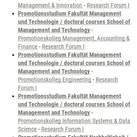
Management & Innovation
-
Research Forum I
Promotionsstudium Fakultät Management
und Technologie / doctoral courses School of
Management and Technology
-
Promotionskolleg Management, Accounting &
Finance
-
Research Forum I
Promotionsstudium Fakultät Management
und Technologie / doctoral courses School of
Management and Technology
-
Promotionskolleg Engineering
-
Research
Forum I
Promotionsstudium Fakultät Management
und Technologie / doctoral courses School of
Management and Technology
-
Promotionskolleg Information Systems & Data
Science
-
Research Forum I