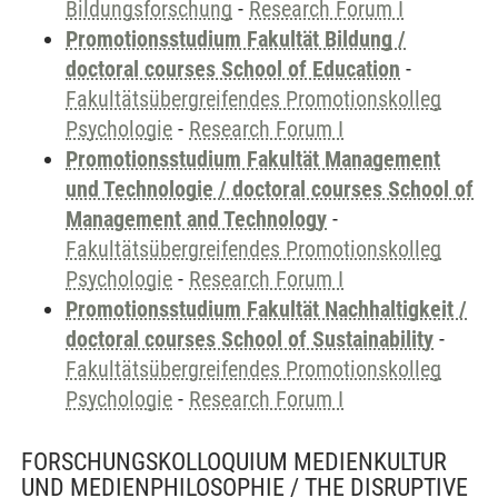
Bildungsforschung
-
Research Forum I
Promotionsstudium Fakultät Bildung /
doctoral courses School of Education
-
Fakultätsübergreifendes Promotionskolleg
Psychologie
-
Research Forum I
Promotionsstudium Fakultät Management
und Technologie / doctoral courses School of
Management and Technology
-
Fakultätsübergreifendes Promotionskolleg
Psychologie
-
Research Forum I
Promotionsstudium Fakultät Nachhaltigkeit /
doctoral courses School of Sustainability
-
Fakultätsübergreifendes Promotionskolleg
Psychologie
-
Research Forum I
FORSCHUNGSKOLLOQUIUM MEDIENKULTUR
UND MEDIENPHILOSOPHIE / THE DISRUPTIVE