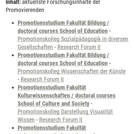
Inhalt:
aktuellste Forschungsinhalte der
Promovierenden
Promotionsstudium Fakultät Bildung /
doctoral courses School of Education
-
Promotionskolleg Sozialpädagogik in diversen
Gesellschaften
-
Research Forum II
Promotionsstudium Fakultät Bildung /
doctoral courses School of Education
-
Promotionskolleg Wissenschaften der Künste
-
Research Forum II
Promotionsstudium Fakultät
Kulturwissenschaften / doctoral courses
School of Culture and Society
-
Promotionskolleg Darstellung Visualität
Wissen
-
Research Forum II
Promotionsstudium Fakultät