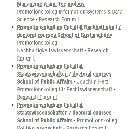
Management and Technology
-
Promotionskolleg Information Systems & Data
Science
-
Research Forum I
Promotionsstudium Fakultät Nachhaltigkeit /
doctoral courses School of Sustainability
-
Promotionskolleg
Nachhaltigkeitswissenschaft
-
Research
Forum I
Promotionsstudium Fakultät
Staatswissenschaften / doctoral courses
School of Public Affairs
-
Joachim Herz
Promotionskolleg für Rechtswissenschaft
-
Research Forum I
Promotionsstudium Fakultät
Staatswissenschaften / doctoral courses
School of Public Affairs
-
Promotionskolleg
Politikwissenschaft
-
Research Forum I