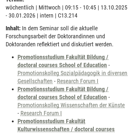
wöchentlich | Mittwoch | 09:15 - 10:45 | 13.10.2025
- 30.01.2026 | intern | C13.214
Inhalt:
In dem Seminar soll die aktuelle
Forschungsarbeit der Doktorandinnen und
Doktoranden reflektiert und diskutiert werden.
Promotionsstudium Fakultät Bildung /
doctoral courses School of Education
-
Promotionskolleg Sozialpädagogik in diversen
Gesellschaften
-
Research Forum I
Promotionsstudium Fakultät Bildung /
doctoral courses School of Education
-
Promotionskolleg Wissenschaften der Künste
-
Research Forum I
Promotionsstudium Fakultät
Kulturwissenschaften / doctoral courses