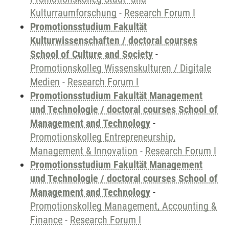
Kulturraumforschung
-
Research Forum I
Promotionsstudium Fakultät
Kulturwissenschaften / doctoral courses
School of Culture and Society
-
Promotionskolleg Wissenskulturen / Digitale
Medien
-
Research Forum I
Promotionsstudium Fakultät Management
und Technologie / doctoral courses School of
Management and Technology
-
Promotionskolleg Entrepreneurship,
Management & Innovation
-
Research Forum I
Promotionsstudium Fakultät Management
und Technologie / doctoral courses School of
Management and Technology
-
Promotionskolleg Management, Accounting &
Finance
-
Research Forum I