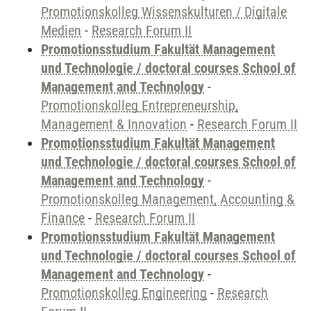
Promotionskolleg Wissenskulturen / Digitale
Medien
-
Research Forum II
Promotionsstudium Fakultät Management
und Technologie / doctoral courses School of
Management and Technology
-
Promotionskolleg Entrepreneurship,
Management & Innovation
-
Research Forum II
Promotionsstudium Fakultät Management
und Technologie / doctoral courses School of
Management and Technology
-
Promotionskolleg Management, Accounting &
Finance
-
Research Forum II
Promotionsstudium Fakultät Management
und Technologie / doctoral courses School of
Management and Technology
-
Promotionskolleg Engineering
-
Research