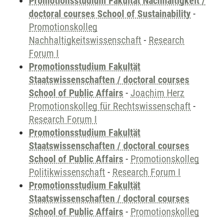
Promotionsstudium Fakultät Nachhaltigkeit /
doctoral courses School of Sustainability
-
Promotionskolleg
Nachhaltigkeitswissenschaft
-
Research
Forum I
Promotionsstudium Fakultät
Staatswissenschaften / doctoral courses
School of Public Affairs
-
Joachim Herz
Promotionskolleg für Rechtswissenschaft
-
Research Forum I
Promotionsstudium Fakultät
Staatswissenschaften / doctoral courses
School of Public Affairs
-
Promotionskolleg
Politikwissenschaft
-
Research Forum I
Promotionsstudium Fakultät
Staatswissenschaften / doctoral courses
School of Public Affairs
-
Promotionskolleg