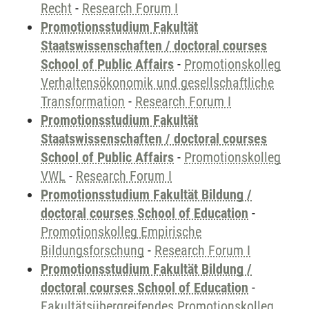
Recht
-
Research Forum I
Promotionsstudium Fakultät
Staatswissenschaften / doctoral courses
School of Public Affairs
-
Promotionskolleg
Verhaltensökonomik und gesellschaftliche
Transformation
-
Research Forum I
Promotionsstudium Fakultät
Staatswissenschaften / doctoral courses
School of Public Affairs
-
Promotionskolleg
VWL
-
Research Forum I
Promotionsstudium Fakultät Bildung /
doctoral courses School of Education
-
Promotionskolleg Empirische
Bildungsforschung
-
Research Forum I
Promotionsstudium Fakultät Bildung /
doctoral courses School of Education
-
Fakultätsübergreifendes Promotionskolleg