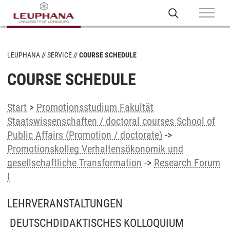
LEUPHANA
SERVICE
COURSE SCHEDULE
COURSE SCHEDULE
Start
>
Promotionsstudium Fakultät
Staatswissenschaften / doctoral courses School of
Public Affairs (Promotion / doctorate)
->
Promotionskolleg Verhaltensökonomik und
gesellschaftliche Transformation
->
Research Forum
I
LEHRVERANSTALTUNGEN
DEUTSCHDIDAKTISCHES KOLLOQUIUM