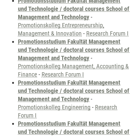
Promotionsstudium Fakultät Management
und Technologie / doctoral courses School of
Management and Technology
-
Promotionskolleg Entrepreneurship,
Management & Innovation
-
Research Forum I
Promotionsstudium Fakultät Management
und Technologie / doctoral courses School of
Management and Technology
-
Promotionskolleg Management, Accounting &
Finance
-
Research Forum I
Promotionsstudium Fakultät Management
und Technologie / doctoral courses School of
Management and Technology
-
Promotionskolleg Engineering
-
Research
Forum I
Promotionsstudium Fakultät Management
und Technologie / doctoral courses School of