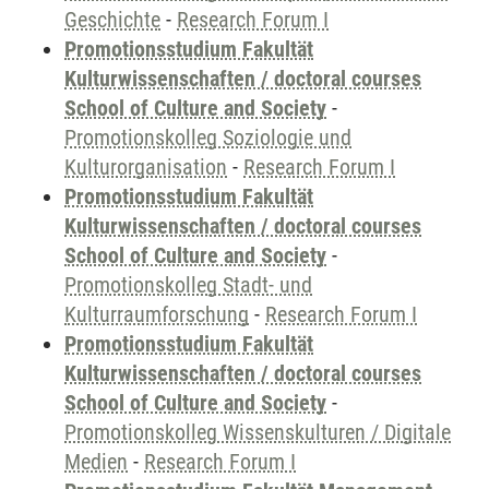
Geschichte
-
Research Forum I
Promotionsstudium Fakultät
Kulturwissenschaften / doctoral courses
School of Culture and Society
-
Promotionskolleg Soziologie und
Kulturorganisation
-
Research Forum I
Promotionsstudium Fakultät
Kulturwissenschaften / doctoral courses
School of Culture and Society
-
Promotionskolleg Stadt- und
Kulturraumforschung
-
Research Forum I
Promotionsstudium Fakultät
Kulturwissenschaften / doctoral courses
School of Culture and Society
-
Promotionskolleg Wissenskulturen / Digitale
Medien
-
Research Forum I