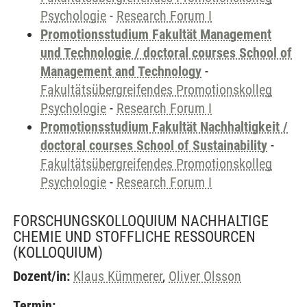
Psychologie
-
Research Forum I
Promotionsstudium Fakultät Management
und Technologie / doctoral courses School of
Management and Technology
-
Fakultätsübergreifendes Promotionskolleg
Psychologie
-
Research Forum I
Promotionsstudium Fakultät Nachhaltigkeit /
doctoral courses School of Sustainability
-
Fakultätsübergreifendes Promotionskolleg
Psychologie
-
Research Forum I
FORSCHUNGSKOLLOQUIUM NACHHALTIGE
CHEMIE UND STOFFLICHE RESSOURCEN
(KOLLOQUIUM)
Dozent/in:
Klaus Kümmerer
,
Oliver Olsson
Termin: