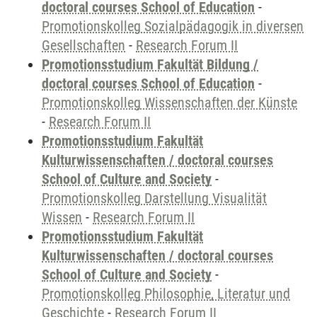
doctoral courses School of Education
-
Promotionskolleg Sozialpädagogik in diversen
Gesellschaften
-
Research Forum II
Promotionsstudium Fakultät Bildung /
doctoral courses School of Education
-
Promotionskolleg Wissenschaften der Künste
-
Research Forum II
Promotionsstudium Fakultät
Kulturwissenschaften / doctoral courses
School of Culture and Society
-
Promotionskolleg Darstellung Visualität
Wissen
-
Research Forum II
Promotionsstudium Fakultät
Kulturwissenschaften / doctoral courses
School of Culture and Society
-
Promotionskolleg Philosophie, Literatur und
Geschichte
-
Research Forum II