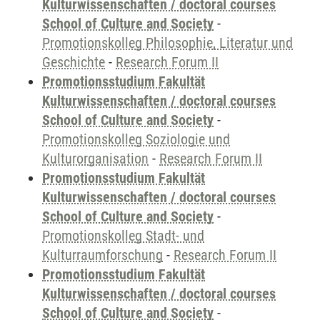
Kulturwissenschaften / doctoral courses
School of Culture and Society
-
Promotionskolleg Philosophie, Literatur und
Geschichte
-
Research Forum II
Promotionsstudium Fakultät
Kulturwissenschaften / doctoral courses
School of Culture and Society
-
Promotionskolleg Soziologie und
Kulturorganisation
-
Research Forum II
Promotionsstudium Fakultät
Kulturwissenschaften / doctoral courses
School of Culture and Society
-
Promotionskolleg Stadt- und
Kulturraumforschung
-
Research Forum II
Promotionsstudium Fakultät
Kulturwissenschaften / doctoral courses
School of Culture and Society
-