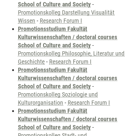
School of Culture and Society
-
Promotionskolleg Darstellung Visualität
Wissen
-
Research Forum I
Promotionsstudium Fakultät
Kulturwissenschaften / doctoral courses
School of Culture and Society
-
Promotionskolleg Philosophie, Literatur und
Geschichte
-
Research Forum I
Promotionsstudium Fakultät
Kulturwissenschaften / doctoral courses
School of Culture and Society
-
Promotionskolleg Soziologie und
Kulturorganisation
-
Research Forum I
Promotionsstudium Fakultät
Kulturwissenschaften / doctoral courses
School of Culture and Society
-
Promotionskolleg Stadt- und