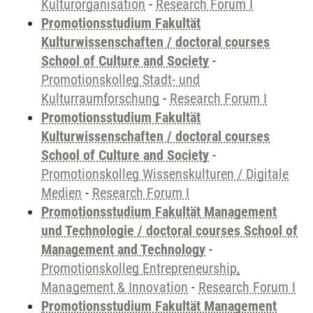
Kulturorganisation
-
Research Forum I
Promotionsstudium Fakultät
Kulturwissenschaften / doctoral courses
School of Culture and Society
-
Promotionskolleg Stadt- und
Kulturraumforschung
-
Research Forum I
Promotionsstudium Fakultät
Kulturwissenschaften / doctoral courses
School of Culture and Society
-
Promotionskolleg Wissenskulturen / Digitale
Medien
-
Research Forum I
Promotionsstudium Fakultät Management
und Technologie / doctoral courses School of
Management and Technology
-
Promotionskolleg Entrepreneurship,
Management & Innovation
-
Research Forum I
Promotionsstudium Fakultät Management