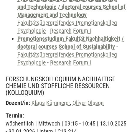
und Technologie / doctoral courses School of
Management and Technology
-
Fakultätsübergreifendes Promotionskolleg
Psychologie
-
Research Forum I
Promotionsstudium Fakultät Nachhaltigkeit /
doctoral courses School of Sustainability
-
Fakultätsübergreifendes Promotionskolleg
Psychologie
-
Research Forum I
FORSCHUNGSKOLLOQUIUM NACHHALTIGE
CHEMIE UND STOFFLICHE RESSOURCEN
(KOLLOQUIUM)
Dozent/in:
Klaus Kümmerer
,
Oliver Olsson
Termin:
wöchentlich | Mittwoch | 09:15 - 10:45 | 13.10.2025
- 30.01.2026 | intern | C13.214