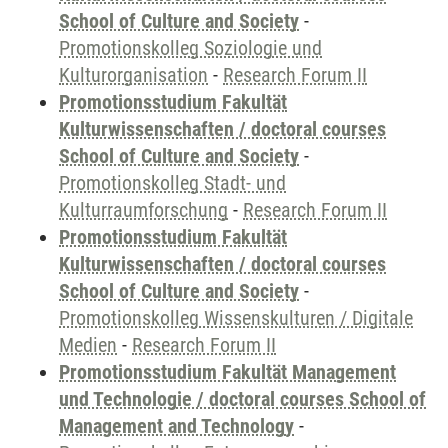
School of Culture and Society
-
Promotionskolleg Soziologie und
Kulturorganisation
-
Research Forum II
Promotionsstudium Fakultät
Kulturwissenschaften / doctoral courses
School of Culture and Society
-
Promotionskolleg Stadt- und
Kulturraumforschung
-
Research Forum II
Promotionsstudium Fakultät
Kulturwissenschaften / doctoral courses
School of Culture and Society
-
Promotionskolleg Wissenskulturen / Digitale
Medien
-
Research Forum II
Promotionsstudium Fakultät Management
und Technologie / doctoral courses School of
Management and Technology
-