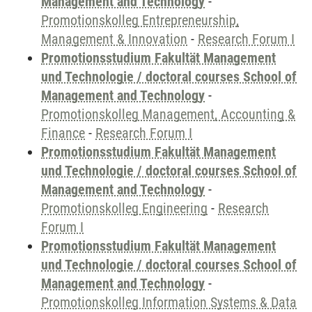
Management and Technology
-
Promotionskolleg Entrepreneurship,
Management & Innovation
-
Research Forum I
Promotionsstudium Fakultät Management
und Technologie / doctoral courses School of
Management and Technology
-
Promotionskolleg Management, Accounting &
Finance
-
Research Forum I
Promotionsstudium Fakultät Management
und Technologie / doctoral courses School of
Management and Technology
-
Promotionskolleg Engineering
-
Research
Forum I
Promotionsstudium Fakultät Management
und Technologie / doctoral courses School of
Management and Technology
-
Promotionskolleg Information Systems & Data