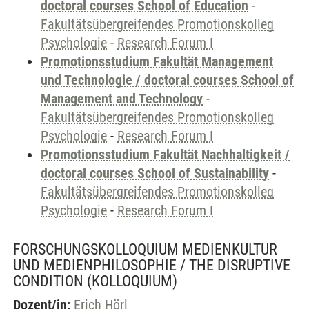
doctoral courses School of Education
-
Fakultätsübergreifendes Promotionskolleg
Psychologie
-
Research Forum I
Promotionsstudium Fakultät Management
und Technologie / doctoral courses School of
Management and Technology
-
Fakultätsübergreifendes Promotionskolleg
Psychologie
-
Research Forum I
Promotionsstudium Fakultät Nachhaltigkeit /
doctoral courses School of Sustainability
-
Fakultätsübergreifendes Promotionskolleg
Psychologie
-
Research Forum I
FORSCHUNGSKOLLOQUIUM MEDIENKULTUR
UND MEDIENPHILOSOPHIE / THE DISRUPTIVE
CONDITION
(KOLLOQUIUM)
Dozent/in:
Erich Hörl