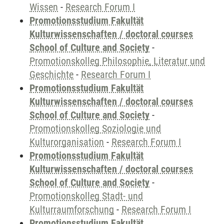
Wissen
-
Research Forum I
Promotionsstudium Fakultät
Kulturwissenschaften / doctoral courses
School of Culture and Society
-
Promotionskolleg Philosophie, Literatur und
Geschichte
-
Research Forum I
Promotionsstudium Fakultät
Kulturwissenschaften / doctoral courses
School of Culture and Society
-
Promotionskolleg Soziologie und
Kulturorganisation
-
Research Forum I
Promotionsstudium Fakultät
Kulturwissenschaften / doctoral courses
School of Culture and Society
-
Promotionskolleg Stadt- und
Kulturraumforschung
-
Research Forum I
Promotionsstudium Fakultät