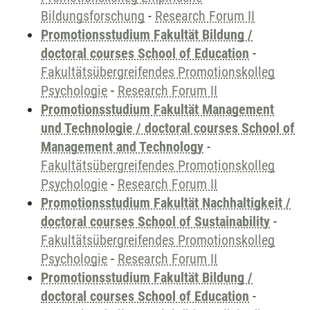
Bildungsforschung
-
Research Forum II
Promotionsstudium Fakultät Bildung /
doctoral courses School of Education
-
Fakultätsübergreifendes Promotionskolleg
Psychologie
-
Research Forum II
Promotionsstudium Fakultät Management
und Technologie / doctoral courses School of
Management and Technology
-
Fakultätsübergreifendes Promotionskolleg
Psychologie
-
Research Forum II
Promotionsstudium Fakultät Nachhaltigkeit /
doctoral courses School of Sustainability
-
Fakultätsübergreifendes Promotionskolleg
Psychologie
-
Research Forum II
Promotionsstudium Fakultät Bildung /
doctoral courses School of Education
-