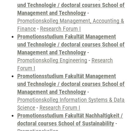
und Technologie / doctoral courses School of
Management and Technology
-
Promotionskolleg Management, Accounting &
Finance
-
Research Forum I
Promotionsstudium Fakultät Management
und Technologie / doctoral courses School of
Management and Technology
-
Promotionskolleg Engineering
-
Research
Forum I
Promotionsstudium Fakultät Management
und Technologie / doctoral courses School of
Management and Technology
-
Promotionskolleg Information Systems & Data
Science
-
Research Forum I
Promotionsstudium Fakultät Nachhaltigkeit /
doctoral courses School of Sustainability
-