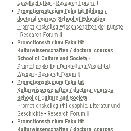
Gesellschaften
-
Research Forum II
Promotionsstudium Fakultät Bildung /
doctoral courses School of Education
-
Promotionskolleg Wissenschaften der Künste
-
Research Forum II
Promotionsstudium Fakultät
Kulturwissenschaften / doctoral courses
School of Culture and Society
-
Promotionskolleg Darstellung Visualität
Wissen
-
Research Forum II
Promotionsstudium Fakultät
Kulturwissenschaften / doctoral courses
School of Culture and Society
-
Promotionskolleg Philosophie, Literatur und
Geschichte
-
Research Forum II
Promotionsstudium Fakultät
Kulturwissenschaften / doctoral courses