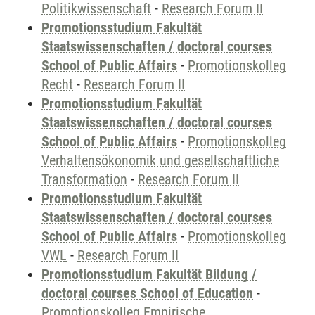
Politikwissenschaft
-
Research Forum II
Promotionsstudium Fakultät
Staatswissenschaften / doctoral courses
School of Public Affairs
-
Promotionskolleg
Recht
-
Research Forum II
Promotionsstudium Fakultät
Staatswissenschaften / doctoral courses
School of Public Affairs
-
Promotionskolleg
Verhaltensökonomik und gesellschaftliche
Transformation
-
Research Forum II
Promotionsstudium Fakultät
Staatswissenschaften / doctoral courses
School of Public Affairs
-
Promotionskolleg
VWL
-
Research Forum II
Promotionsstudium Fakultät Bildung /
doctoral courses School of Education
-
Promotionskolleg Empirische