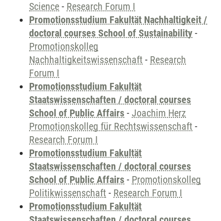
Science
-
Research Forum I
Promotionsstudium Fakultät Nachhaltigkeit /
doctoral courses School of Sustainability
-
Promotionskolleg
Nachhaltigkeitswissenschaft
-
Research
Forum I
Promotionsstudium Fakultät
Staatswissenschaften / doctoral courses
School of Public Affairs
-
Joachim Herz
Promotionskolleg für Rechtswissenschaft
-
Research Forum I
Promotionsstudium Fakultät
Staatswissenschaften / doctoral courses
School of Public Affairs
-
Promotionskolleg
Politikwissenschaft
-
Research Forum I
Promotionsstudium Fakultät
Staatswissenschaften / doctoral courses