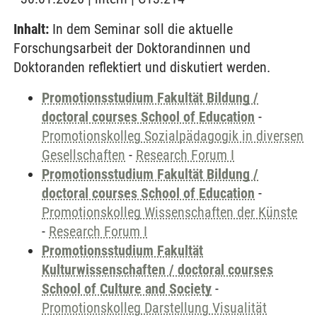
Inhalt:
In dem Seminar soll die aktuelle
Forschungsarbeit der Doktorandinnen und
Doktoranden reflektiert und diskutiert werden.
Promotionsstudium Fakultät Bildung /
doctoral courses School of Education
-
Promotionskolleg Sozialpädagogik in diversen
Gesellschaften
-
Research Forum I
Promotionsstudium Fakultät Bildung /
doctoral courses School of Education
-
Promotionskolleg Wissenschaften der Künste
-
Research Forum I
Promotionsstudium Fakultät
Kulturwissenschaften / doctoral courses
School of Culture and Society
-
Promotionskolleg Darstellung Visualität