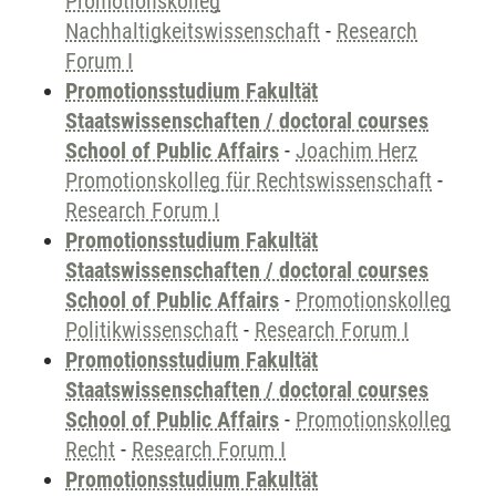
Promotionskolleg
Nachhaltigkeitswissenschaft
-
Research
Forum I
Promotionsstudium Fakultät
Staatswissenschaften / doctoral courses
School of Public Affairs
-
Joachim Herz
Promotionskolleg für Rechtswissenschaft
-
Research Forum I
Promotionsstudium Fakultät
Staatswissenschaften / doctoral courses
School of Public Affairs
-
Promotionskolleg
Politikwissenschaft
-
Research Forum I
Promotionsstudium Fakultät
Staatswissenschaften / doctoral courses
School of Public Affairs
-
Promotionskolleg
Recht
-
Research Forum I
Promotionsstudium Fakultät