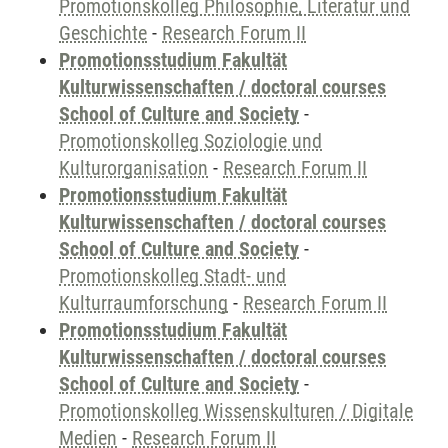
Promotionskolleg Philosophie, Literatur und
Geschichte
-
Research Forum II
Promotionsstudium Fakultät
Kulturwissenschaften / doctoral courses
School of Culture and Society
-
Promotionskolleg Soziologie und
Kulturorganisation
-
Research Forum II
Promotionsstudium Fakultät
Kulturwissenschaften / doctoral courses
School of Culture and Society
-
Promotionskolleg Stadt- und
Kulturraumforschung
-
Research Forum II
Promotionsstudium Fakultät
Kulturwissenschaften / doctoral courses
School of Culture and Society
-
Promotionskolleg Wissenskulturen / Digitale
Medien
-
Research Forum II