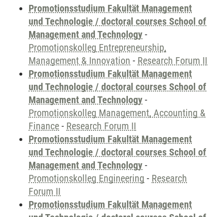
Promotionsstudium Fakultät Management
und Technologie / doctoral courses School of
Management and Technology
-
Promotionskolleg Entrepreneurship,
Management & Innovation
-
Research Forum II
Promotionsstudium Fakultät Management
und Technologie / doctoral courses School of
Management and Technology
-
Promotionskolleg Management, Accounting &
Finance
-
Research Forum II
Promotionsstudium Fakultät Management
und Technologie / doctoral courses School of
Management and Technology
-
Promotionskolleg Engineering
-
Research
Forum II
Promotionsstudium Fakultät Management