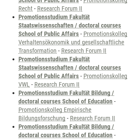
School of Public Affairs
-
Promotionskolleg
Recht
-
Research Forum II
Promotionsstudium Fakultät
Staatswissenschaften / doctoral courses
School of Public Affairs
-
Promotionskolleg
Verhaltensökonomik und gesellschaftliche
Transformation
-
Research Forum II
Promotionsstudium Fakultät
Staatswissenschaften / doctoral courses
School of Public Affairs
-
Promotionskolleg
VWL
-
Research Forum II
Promotionsstudium Fakultät Bildung /
doctoral courses School of Education
-
Promotionskolleg Empirische
Bildungsforschung
-
Research Forum II
Promotionsstudium Fakultät Bildung /
doctoral courses School of Education
-