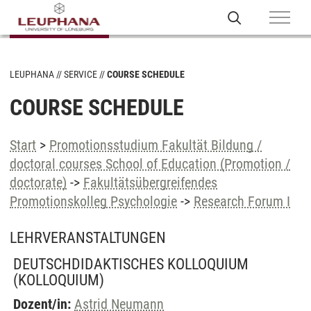
LEUPHANA
SERVICE
COURSE SCHEDULE
COURSE SCHEDULE
Start
>
Promotionsstudium Fakultät Bildung /
doctoral courses School of Education (Promotion /
doctorate)
->
Fakultätsübergreifendes
Promotionskolleg Psychologie
->
Research Forum I
LEHRVERANSTALTUNGEN
DEUTSCHDIDAKTISCHES KOLLOQUIUM
(KOLLOQUIUM)
Dozent/in:
Astrid Neumann