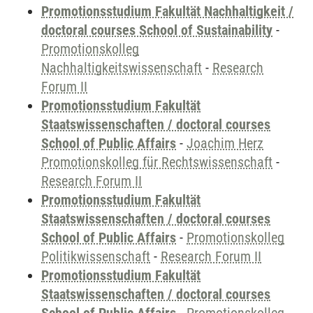
Promotionsstudium Fakultät Nachhaltigkeit /
doctoral courses School of Sustainability
-
Promotionskolleg
Nachhaltigkeitswissenschaft
-
Research
Forum II
Promotionsstudium Fakultät
Staatswissenschaften / doctoral courses
School of Public Affairs
-
Joachim Herz
Promotionskolleg für Rechtswissenschaft
-
Research Forum II
Promotionsstudium Fakultät
Staatswissenschaften / doctoral courses
School of Public Affairs
-
Promotionskolleg
Politikwissenschaft
-
Research Forum II
Promotionsstudium Fakultät
Staatswissenschaften / doctoral courses