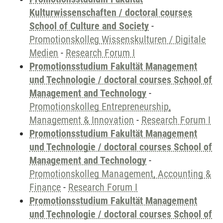
Kulturwissenschaften / doctoral courses
School of Culture and Society
-
Promotionskolleg Wissenskulturen / Digitale
Medien
-
Research Forum I
Promotionsstudium Fakultät Management
und Technologie / doctoral courses School of
Management and Technology
-
Promotionskolleg Entrepreneurship,
Management & Innovation
-
Research Forum I
Promotionsstudium Fakultät Management
und Technologie / doctoral courses School of
Management and Technology
-
Promotionskolleg Management, Accounting &
Finance
-
Research Forum I
Promotionsstudium Fakultät Management
und Technologie / doctoral courses School of