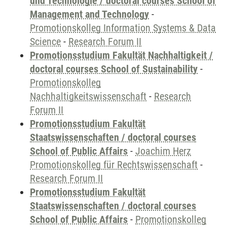
und Technologie / doctoral courses School of
Management and Technology
-
Promotionskolleg Information Systems & Data
Science
-
Research Forum II
Promotionsstudium Fakultät Nachhaltigkeit /
doctoral courses School of Sustainability
-
Promotionskolleg
Nachhaltigkeitswissenschaft
-
Research
Forum II
Promotionsstudium Fakultät
Staatswissenschaften / doctoral courses
School of Public Affairs
-
Joachim Herz
Promotionskolleg für Rechtswissenschaft
-
Research Forum II
Promotionsstudium Fakultät
Staatswissenschaften / doctoral courses
School of Public Affairs
-
Promotionskolleg