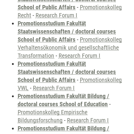
School of Public Affairs
-
Promotionskolleg
Recht
-
Research Forum I
Promotionsstudium Fakultät
Staatswissenschaften / doctoral courses
School of Public Affairs
-
Promotionskolleg
Verhaltensökonomik und gesellschaftliche
Transformation
-
Research Forum I
Promotionsstudium Fakultät
Staatswissenschaften / doctoral courses
School of Public Affairs
-
Promotionskolleg
VWL
-
Research Forum I
Promotionsstudium Fakultät Bildung /
doctoral courses School of Education
-
Promotionskolleg Empirische
Bildungsforschung
-
Research Forum I
Promotionsstudium Fakultät Bildung /