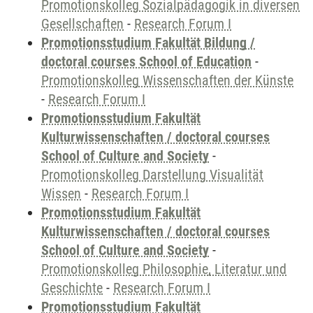
Promotionskolleg Sozialpädagogik in diversen
Gesellschaften
-
Research Forum I
Promotionsstudium Fakultät Bildung /
doctoral courses School of Education
-
Promotionskolleg Wissenschaften der Künste
-
Research Forum I
Promotionsstudium Fakultät
Kulturwissenschaften / doctoral courses
School of Culture and Society
-
Promotionskolleg Darstellung Visualität
Wissen
-
Research Forum I
Promotionsstudium Fakultät
Kulturwissenschaften / doctoral courses
School of Culture and Society
-
Promotionskolleg Philosophie, Literatur und
Geschichte
-
Research Forum I
Promotionsstudium Fakultät