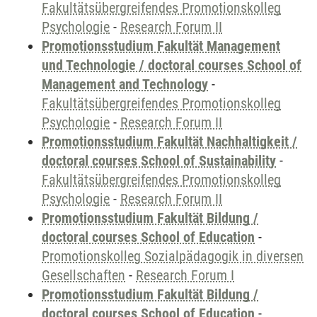
Fakultätsübergreifendes Promotionskolleg
Psychologie
-
Research Forum II
Promotionsstudium Fakultät Management
und Technologie / doctoral courses School of
Management and Technology
-
Fakultätsübergreifendes Promotionskolleg
Psychologie
-
Research Forum II
Promotionsstudium Fakultät Nachhaltigkeit /
doctoral courses School of Sustainability
-
Fakultätsübergreifendes Promotionskolleg
Psychologie
-
Research Forum II
Promotionsstudium Fakultät Bildung /
doctoral courses School of Education
-
Promotionskolleg Sozialpädagogik in diversen
Gesellschaften
-
Research Forum I
Promotionsstudium Fakultät Bildung /
doctoral courses School of Education
-