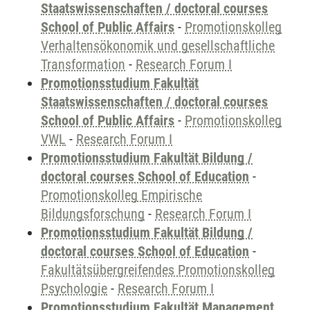
Staatswissenschaften / doctoral courses
School of Public Affairs
-
Promotionskolleg
Verhaltensökonomik und gesellschaftliche
Transformation
-
Research Forum I
Promotionsstudium Fakultät
Staatswissenschaften / doctoral courses
School of Public Affairs
-
Promotionskolleg
VWL
-
Research Forum I
Promotionsstudium Fakultät Bildung /
doctoral courses School of Education
-
Promotionskolleg Empirische
Bildungsforschung
-
Research Forum I
Promotionsstudium Fakultät Bildung /
doctoral courses School of Education
-
Fakultätsübergreifendes Promotionskolleg
Psychologie
-
Research Forum I
Promotionsstudium Fakultät Management