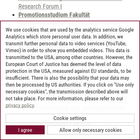
Research Forum I
Promotionsstudium Fakultät
Staatswissenschaften / doctoral courses
We use cookies that are used by the analytics service Google
School of Public Affairs
-
Promotionskolleg
Analytics which store personal user data. In addition, we
Politikwissenschaft
-
Research Forum I
transmit further personal data to video services (YouTube,
Promotionsstudium Fakultät
Vimeo) in order to show you embedded videos. This data is
Staatswissenschaften / doctoral courses
transmitted to the USA, among other countries. However, the
European Court of Justice has deemed the level of data
School of Public Affairs
-
Promotionskolleg
protection in the USA, measured against EU standards, to be
Recht
-
Research Forum I
insufficient. There is also the possibility that your data may
Promotionsstudium Fakultät
then be processed by US authorities. If you click on "Use only
Staatswissenschaften / doctoral courses
necessary cookies", the transmission described above will
not take place. For more information, please refer to our
School of Public Affairs
-
Promotionskolleg
privacy policy
.
Verhaltensökonomik und gesellschaftliche
Transformation
-
Research Forum I
Cookie settings
Promotionsstudium Fakultät
I agree
Allow only necessary cookies
Staatswissenschaften / doctoral courses