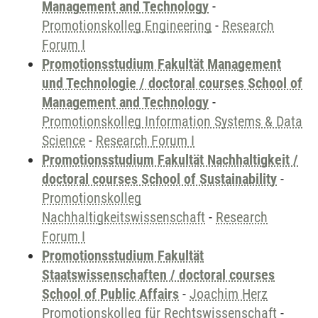
Management and Technology
-
Promotionskolleg Engineering
-
Research
Forum I
Promotionsstudium Fakultät Management
und Technologie / doctoral courses School of
Management and Technology
-
Promotionskolleg Information Systems & Data
Science
-
Research Forum I
Promotionsstudium Fakultät Nachhaltigkeit /
doctoral courses School of Sustainability
-
Promotionskolleg
Nachhaltigkeitswissenschaft
-
Research
Forum I
Promotionsstudium Fakultät
Staatswissenschaften / doctoral courses
School of Public Affairs
-
Joachim Herz
Promotionskolleg für Rechtswissenschaft
-