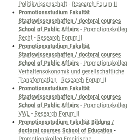
Politikwissenschaft
-
Research Forum II
Promotionsstudium Fakultät
Staatswissenschaften / doctoral courses
School of Public Affairs
-
Promotionskolleg
Recht
-
Research Forum II
Promotionsstudium Fakultät
Staatswissenschaften / doctoral courses
School of Public Affairs
-
Promotionskolleg
Verhaltensökonomik und gesellschaftliche
Transformation
-
Research Forum II
Promotionsstudium Fakultät
Staatswissenschaften / doctoral courses
School of Public Affairs
-
Promotionskolleg
VWL
-
Research Forum II
Promotionsstudium Fakultät Bildung /
doctoral courses School of Education
-
Promotionskolleg Empirische