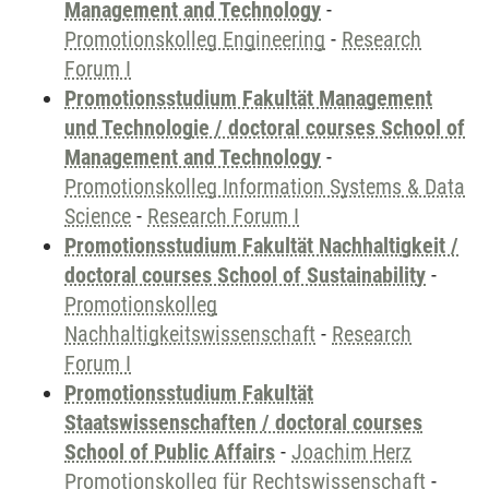
Management and Technology
-
Promotionskolleg Engineering
-
Research
Forum I
Promotionsstudium Fakultät Management
und Technologie / doctoral courses School of
Management and Technology
-
Promotionskolleg Information Systems & Data
Science
-
Research Forum I
Promotionsstudium Fakultät Nachhaltigkeit /
doctoral courses School of Sustainability
-
Promotionskolleg
Nachhaltigkeitswissenschaft
-
Research
Forum I
Promotionsstudium Fakultät
Staatswissenschaften / doctoral courses
School of Public Affairs
-
Joachim Herz
Promotionskolleg für Rechtswissenschaft
-