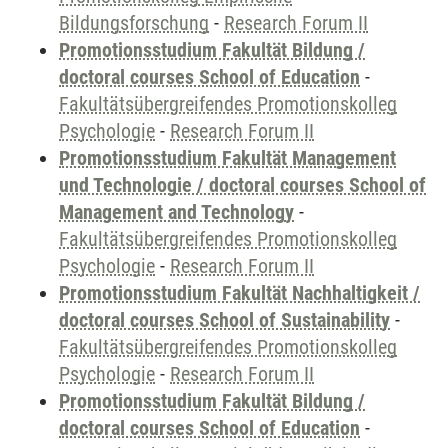
Bildungsforschung
-
Research Forum II
Promotionsstudium Fakultät Bildung /
doctoral courses School of Education
-
Fakultätsübergreifendes Promotionskolleg
Psychologie
-
Research Forum II
Promotionsstudium Fakultät Management
und Technologie / doctoral courses School of
Management and Technology
-
Fakultätsübergreifendes Promotionskolleg
Psychologie
-
Research Forum II
Promotionsstudium Fakultät Nachhaltigkeit /
doctoral courses School of Sustainability
-
Fakultätsübergreifendes Promotionskolleg
Psychologie
-
Research Forum II
Promotionsstudium Fakultät Bildung /
doctoral courses School of Education
-