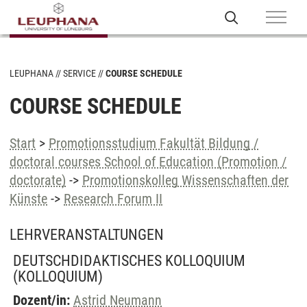
LEUPHANA
SERVICE
COURSE SCHEDULE
COURSE SCHEDULE
Start
>
Promotionsstudium Fakultät Bildung /
doctoral courses School of Education (Promotion /
doctorate)
->
Promotionskolleg Wissenschaften der
Künste
->
Research Forum II
LEHRVERANSTALTUNGEN
DEUTSCHDIDAKTISCHES KOLLOQUIUM
(KOLLOQUIUM)
Dozent/in:
Astrid Neumann