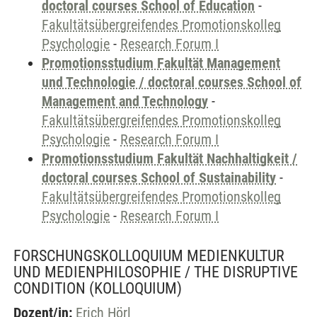
doctoral courses School of Education
-
Fakultätsübergreifendes Promotionskolleg
Psychologie
-
Research Forum I
Promotionsstudium Fakultät Management
und Technologie / doctoral courses School of
Management and Technology
-
Fakultätsübergreifendes Promotionskolleg
Psychologie
-
Research Forum I
Promotionsstudium Fakultät Nachhaltigkeit /
doctoral courses School of Sustainability
-
Fakultätsübergreifendes Promotionskolleg
Psychologie
-
Research Forum I
FORSCHUNGSKOLLOQUIUM MEDIENKULTUR
UND MEDIENPHILOSOPHIE / THE DISRUPTIVE
CONDITION
(KOLLOQUIUM)
Dozent/in:
Erich Hörl