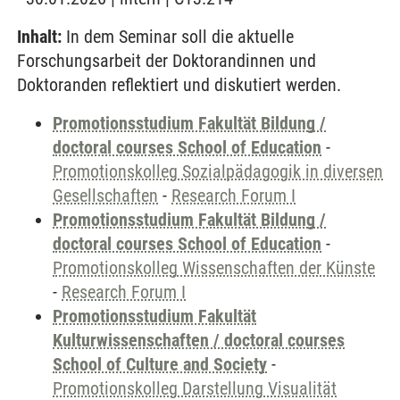
Inhalt:
In dem Seminar soll die aktuelle
Forschungsarbeit der Doktorandinnen und
Doktoranden reflektiert und diskutiert werden.
Promotionsstudium Fakultät Bildung /
doctoral courses School of Education
-
Promotionskolleg Sozialpädagogik in diversen
Gesellschaften
-
Research Forum I
Promotionsstudium Fakultät Bildung /
doctoral courses School of Education
-
Promotionskolleg Wissenschaften der Künste
-
Research Forum I
Promotionsstudium Fakultät
Kulturwissenschaften / doctoral courses
School of Culture and Society
-
Promotionskolleg Darstellung Visualität