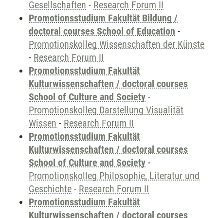
Gesellschaften
-
Research Forum II
Promotionsstudium Fakultät Bildung /
doctoral courses School of Education
-
Promotionskolleg Wissenschaften der Künste
-
Research Forum II
Promotionsstudium Fakultät
Kulturwissenschaften / doctoral courses
School of Culture and Society
-
Promotionskolleg Darstellung Visualität
Wissen
-
Research Forum II
Promotionsstudium Fakultät
Kulturwissenschaften / doctoral courses
School of Culture and Society
-
Promotionskolleg Philosophie, Literatur und
Geschichte
-
Research Forum II
Promotionsstudium Fakultät
Kulturwissenschaften / doctoral courses