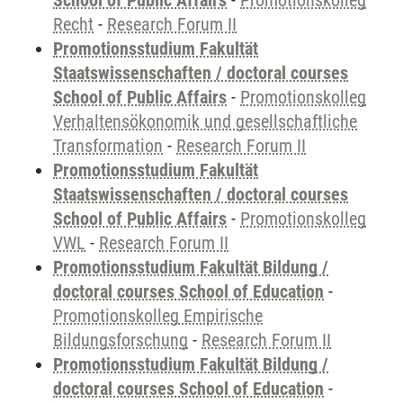
School of Public Affairs
-
Promotionskolleg
Recht
-
Research Forum II
Promotionsstudium Fakultät
Staatswissenschaften / doctoral courses
School of Public Affairs
-
Promotionskolleg
Verhaltensökonomik und gesellschaftliche
Transformation
-
Research Forum II
Promotionsstudium Fakultät
Staatswissenschaften / doctoral courses
School of Public Affairs
-
Promotionskolleg
VWL
-
Research Forum II
Promotionsstudium Fakultät Bildung /
doctoral courses School of Education
-
Promotionskolleg Empirische
Bildungsforschung
-
Research Forum II
Promotionsstudium Fakultät Bildung /
doctoral courses School of Education
-