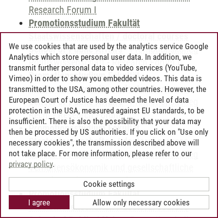
Research Forum I
Promotionsstudium Fakultät
Staatswissenschaften / doctoral courses
We use cookies that are used by the analytics service Google
School of Public Affairs
-
Promotionskolleg
Analytics which store personal user data. In addition, we
Politikwissenschaft
-
Research Forum I
transmit further personal data to video services (YouTube,
Promotionsstudium Fakultät
Vimeo) in order to show you embedded videos. This data is
Staatswissenschaften / doctoral courses
transmitted to the USA, among other countries. However, the
European Court of Justice has deemed the level of data
School of Public Affairs
-
Promotionskolleg
protection in the USA, measured against EU standards, to be
Recht
-
Research Forum I
insufficient. There is also the possibility that your data may
Promotionsstudium Fakultät
then be processed by US authorities. If you click on "Use only
Staatswissenschaften / doctoral courses
necessary cookies", the transmission described above will
not take place. For more information, please refer to our
School of Public Affairs
-
Promotionskolleg
privacy policy
.
Verhaltensökonomik und gesellschaftliche
Transformation
-
Research Forum I
Cookie settings
Promotionsstudium Fakultät
I agree
Allow only necessary cookies
Staatswissenschaften / doctoral courses