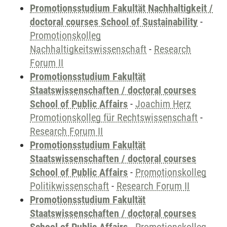
Promotionsstudium Fakultät Nachhaltigkeit /
doctoral courses School of Sustainability
-
Promotionskolleg
Nachhaltigkeitswissenschaft
-
Research
Forum II
Promotionsstudium Fakultät
Staatswissenschaften / doctoral courses
School of Public Affairs
-
Joachim Herz
Promotionskolleg für Rechtswissenschaft
-
Research Forum II
Promotionsstudium Fakultät
Staatswissenschaften / doctoral courses
School of Public Affairs
-
Promotionskolleg
Politikwissenschaft
-
Research Forum II
Promotionsstudium Fakultät
Staatswissenschaften / doctoral courses