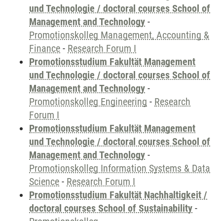
und Technologie / doctoral courses School of
Management and Technology
-
Promotionskolleg Management, Accounting &
Finance
-
Research Forum I
Promotionsstudium Fakultät Management
und Technologie / doctoral courses School of
Management and Technology
-
Promotionskolleg Engineering
-
Research
Forum I
Promotionsstudium Fakultät Management
und Technologie / doctoral courses School of
Management and Technology
-
Promotionskolleg Information Systems & Data
Science
-
Research Forum I
Promotionsstudium Fakultät Nachhaltigkeit /
doctoral courses School of Sustainability
-