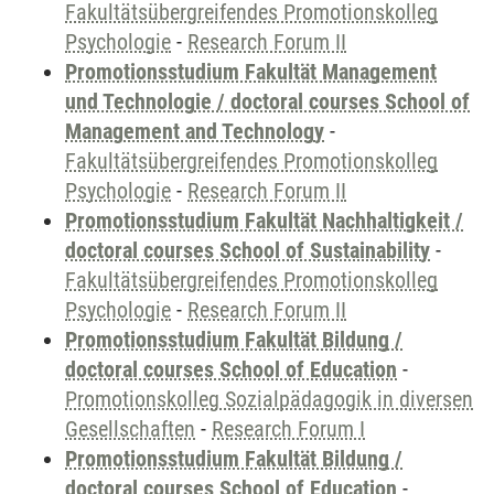
Fakultätsübergreifendes Promotionskolleg
Psychologie
-
Research Forum II
Promotionsstudium Fakultät Management
und Technologie / doctoral courses School of
Management and Technology
-
Fakultätsübergreifendes Promotionskolleg
Psychologie
-
Research Forum II
Promotionsstudium Fakultät Nachhaltigkeit /
doctoral courses School of Sustainability
-
Fakultätsübergreifendes Promotionskolleg
Psychologie
-
Research Forum II
Promotionsstudium Fakultät Bildung /
doctoral courses School of Education
-
Promotionskolleg Sozialpädagogik in diversen
Gesellschaften
-
Research Forum I
Promotionsstudium Fakultät Bildung /
doctoral courses School of Education
-