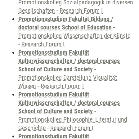
Promotionskolleg Sozialpädagogik in diversen
Gesellschaften
-
Research Forum I
Promotionsstudium Fakultät Bildung /
doctoral courses School of Education
-
Promotionskolleg Wissenschaften der Künste
-
Research Forum I
Promotionsstudium Fakultät
Kulturwissenschaften / doctoral courses
School of Culture and Society
-
Promotionskolleg Darstellung Visualität
Wissen
-
Research Forum I
Promotionsstudium Fakultät
Kulturwissenschaften / doctoral courses
School of Culture and Society
-
Promotionskolleg Philosophie, Literatur und
Geschichte
-
Research Forum I
Promotionsstudium Fakultät