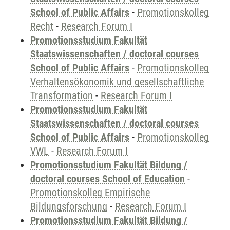
School of Public Affairs
-
Promotionskolleg
Recht
-
Research Forum I
Promotionsstudium Fakultät
Staatswissenschaften / doctoral courses
School of Public Affairs
-
Promotionskolleg
Verhaltensökonomik und gesellschaftliche
Transformation
-
Research Forum I
Promotionsstudium Fakultät
Staatswissenschaften / doctoral courses
School of Public Affairs
-
Promotionskolleg
VWL
-
Research Forum I
Promotionsstudium Fakultät Bildung /
doctoral courses School of Education
-
Promotionskolleg Empirische
Bildungsforschung
-
Research Forum I
Promotionsstudium Fakultät Bildung /