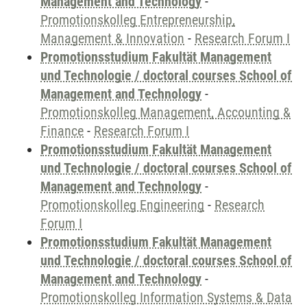
Management and Technology
-
Promotionskolleg Entrepreneurship,
Management & Innovation
-
Research Forum I
Promotionsstudium Fakultät Management
und Technologie / doctoral courses School of
Management and Technology
-
Promotionskolleg Management, Accounting &
Finance
-
Research Forum I
Promotionsstudium Fakultät Management
und Technologie / doctoral courses School of
Management and Technology
-
Promotionskolleg Engineering
-
Research
Forum I
Promotionsstudium Fakultät Management
und Technologie / doctoral courses School of
Management and Technology
-
Promotionskolleg Information Systems & Data