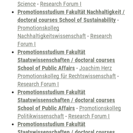
Science
-
Research Forum I
Promotionsstudium Fakultät Nachhaltigkeit /
doctoral courses School of Sustainability
-
Promotionskolleg
Nachhaltigkeitswissenschaft
-
Research
Forum I
Promotionsstudium Fakultät
Staatswissenschaften / doctoral courses
School of Public Affairs
-
Joachim Herz
Promotionskolleg für Rechtswissenschaft
-
Research Forum I
Promotionsstudium Fakultät
Staatswissenschaften / doctoral courses
School of Public Affairs
-
Promotionskolleg
Politikwissenschaft
-
Research Forum I
Promotionsstudium Fakultät
Staatswissenschaften / doctoral courses