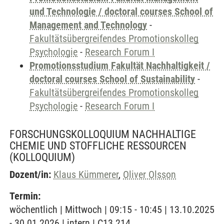
und Technologie / doctoral courses School of
Management and Technology
-
Fakultätsübergreifendes Promotionskolleg
Psychologie
-
Research Forum I
Promotionsstudium Fakultät Nachhaltigkeit /
doctoral courses School of Sustainability
-
Fakultätsübergreifendes Promotionskolleg
Psychologie
-
Research Forum I
FORSCHUNGSKOLLOQUIUM NACHHALTIGE
CHEMIE UND STOFFLICHE RESSOURCEN
(KOLLOQUIUM)
Dozent/in:
Klaus Kümmerer
,
Oliver Olsson
Termin:
wöchentlich | Mittwoch | 09:15 - 10:45 | 13.10.2025
- 30.01.2026 | intern | C13.214