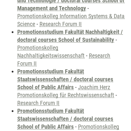
und Technologie / doctoral courses School of
Management and Technology
-
Promotionskolleg Information Systems & Data
Science
-
Research Forum II
Promotionsstudium Fakultät Nachhaltigkeit /
doctoral courses School of Sustainability
-
Promotionskolleg
Nachhaltigkeitswissenschaft
-
Research
Forum II
Promotionsstudium Fakultät
Staatswissenschaften / doctoral courses
School of Public Affairs
-
Joachim Herz
Promotionskolleg für Rechtswissenschaft
-
Research Forum II
Promotionsstudium Fakultät
Staatswissenschaften / doctoral courses
School of Public Affairs
-
Promotionskolleg