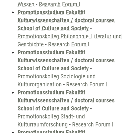
Wissen
-
Research Forum I
Promotionsstudium Fakultät
Kulturwissenschaften / doctoral courses
School of Culture and Society
-
Promotionskolleg Philosophie, Literatur und
Geschichte
-
Research Forum I
Promotionsstudium Fakultät
Kulturwissenschaften / doctoral courses
School of Culture and Society
-
Promotionskolleg Soziologie und
Kulturorganisation
-
Research Forum I
Promotionsstudium Fakultät
Kulturwissenschaften / doctoral courses
School of Culture and Society
-
Promotionskolleg Stadt- und
Kulturraumforschung
-
Research Forum I
Promotionsstudium Fakultät