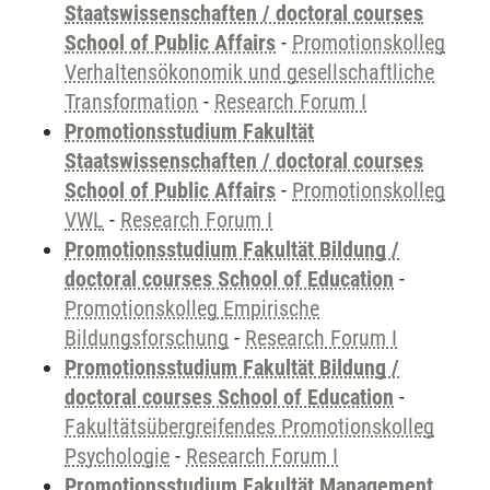
Staatswissenschaften / doctoral courses
School of Public Affairs
-
Promotionskolleg
Verhaltensökonomik und gesellschaftliche
Transformation
-
Research Forum I
Promotionsstudium Fakultät
Staatswissenschaften / doctoral courses
School of Public Affairs
-
Promotionskolleg
VWL
-
Research Forum I
Promotionsstudium Fakultät Bildung /
doctoral courses School of Education
-
Promotionskolleg Empirische
Bildungsforschung
-
Research Forum I
Promotionsstudium Fakultät Bildung /
doctoral courses School of Education
-
Fakultätsübergreifendes Promotionskolleg
Psychologie
-
Research Forum I
Promotionsstudium Fakultät Management