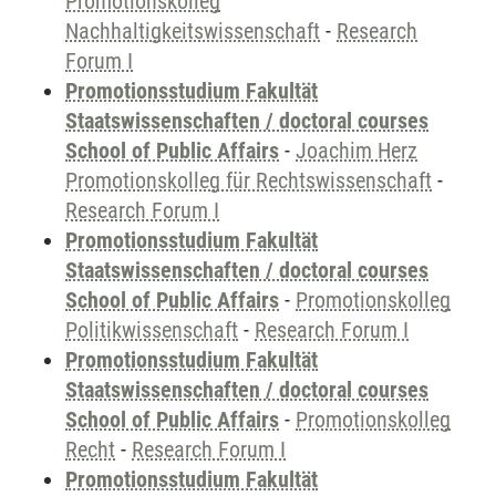
Promotionskolleg
Nachhaltigkeitswissenschaft
-
Research
Forum I
Promotionsstudium Fakultät
Staatswissenschaften / doctoral courses
School of Public Affairs
-
Joachim Herz
Promotionskolleg für Rechtswissenschaft
-
Research Forum I
Promotionsstudium Fakultät
Staatswissenschaften / doctoral courses
School of Public Affairs
-
Promotionskolleg
Politikwissenschaft
-
Research Forum I
Promotionsstudium Fakultät
Staatswissenschaften / doctoral courses
School of Public Affairs
-
Promotionskolleg
Recht
-
Research Forum I
Promotionsstudium Fakultät