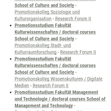
School of Culture and Society
-
Promotionskolleg Soziologie und
Kulturorganisation
-
Research Forum II
Promotionsstudium Fakultät
Kulturwissenschaften / doctoral courses
School of Culture and Society
-
Promotionskolleg Stadt- und
Kulturraumforschung
-
Research Forum II
Promotionsstudium Fakultät
Kulturwissenschaften / doctoral courses
School of Culture and Society
-
Promotionskolleg Wissenskulturen / Digitale
Medien
-
Research Forum II
Promotionsstudium Fakultät Management
und Technologie / doctoral courses School of
Management and Technology
-