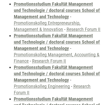
Promotionsstudium Fakultät Management
und Technologie / doctoral courses School of
Management and Technology
-
Promotionskolleg Entrepreneurship,
Management & Innovation
-
Research Forum II
Promotionsstudium Fakultät Management
und Technologie / doctoral courses School of
Management and Technology
-
Promotionskolleg Management, Accounting &
Finance
-
Research Forum II
Promotionsstudium Fakultät Management
und Technologie / doctoral courses School of
Management and Technology
-
Promotionskolleg Engineering
-
Research
Forum II
Promotionsstudium Fakultät Management