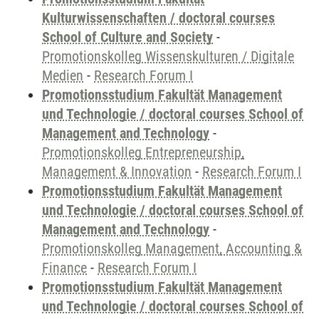
Kulturwissenschaften / doctoral courses
School of Culture and Society
-
Promotionskolleg Wissenskulturen / Digitale
Medien
-
Research Forum I
Promotionsstudium Fakultät Management
und Technologie / doctoral courses School of
Management and Technology
-
Promotionskolleg Entrepreneurship,
Management & Innovation
-
Research Forum I
Promotionsstudium Fakultät Management
und Technologie / doctoral courses School of
Management and Technology
-
Promotionskolleg Management, Accounting &
Finance
-
Research Forum I
Promotionsstudium Fakultät Management
und Technologie / doctoral courses School of