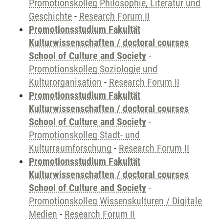
Promotionskolleg Philosophie, Literatur und
Geschichte
-
Research Forum II
Promotionsstudium Fakultät
Kulturwissenschaften / doctoral courses
School of Culture and Society
-
Promotionskolleg Soziologie und
Kulturorganisation
-
Research Forum II
Promotionsstudium Fakultät
Kulturwissenschaften / doctoral courses
School of Culture and Society
-
Promotionskolleg Stadt- und
Kulturraumforschung
-
Research Forum II
Promotionsstudium Fakultät
Kulturwissenschaften / doctoral courses
School of Culture and Society
-
Promotionskolleg Wissenskulturen / Digitale
Medien
-
Research Forum II