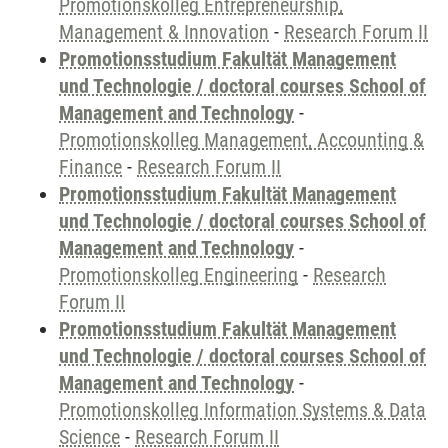
Promotionskolleg Entrepreneurship,
Management & Innovation
-
Research Forum II
Promotionsstudium Fakultät Management
und Technologie / doctoral courses School of
Management and Technology
-
Promotionskolleg Management, Accounting &
Finance
-
Research Forum II
Promotionsstudium Fakultät Management
und Technologie / doctoral courses School of
Management and Technology
-
Promotionskolleg Engineering
-
Research
Forum II
Promotionsstudium Fakultät Management
und Technologie / doctoral courses School of
Management and Technology
-
Promotionskolleg Information Systems & Data
Science
-
Research Forum II