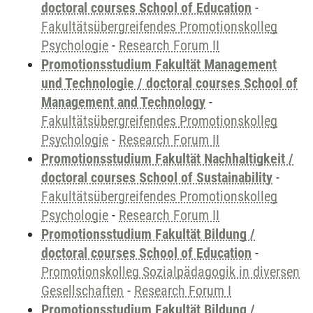
doctoral courses School of Education
-
Fakultätsübergreifendes Promotionskolleg
Psychologie
-
Research Forum II
Promotionsstudium Fakultät Management
und Technologie / doctoral courses School of
Management and Technology
-
Fakultätsübergreifendes Promotionskolleg
Psychologie
-
Research Forum II
Promotionsstudium Fakultät Nachhaltigkeit /
doctoral courses School of Sustainability
-
Fakultätsübergreifendes Promotionskolleg
Psychologie
-
Research Forum II
Promotionsstudium Fakultät Bildung /
doctoral courses School of Education
-
Promotionskolleg Sozialpädagogik in diversen
Gesellschaften
-
Research Forum I
Promotionsstudium Fakultät Bildung /