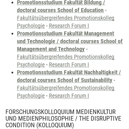
Promotionsstudium Fakultät Bildung /
doctoral courses School of Education
-
Fakultätsübergreifendes Promotionskolleg
Psychologie
-
Research Forum I
Promotionsstudium Fakultät Management
und Technologie / doctoral courses School of
Management and Technology
-
Fakultätsübergreifendes Promotionskolleg
Psychologie
-
Research Forum I
Promotionsstudium Fakultät Nachhaltigkeit /
doctoral courses School of Sustainability
-
Fakultätsübergreifendes Promotionskolleg
Psychologie
-
Research Forum I
FORSCHUNGSKOLLOQUIUM MEDIENKULTUR
UND MEDIENPHILOSOPHIE / THE DISRUPTIVE
CONDITION
(KOLLOQUIUM)