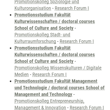
Promotionskolleg Soziologie und
Kulturorganisation
-
Research Forum I
Promotionsstudium Fakultät
Kulturwissenschaften / doctoral courses
School of Culture and Society
-
Promotionskolleg Stadt- und
Kulturraumforschung
-
Research Forum I
Promotionsstudium Fakultät
Kulturwissenschaften / doctoral courses
School of Culture and Society
-
Promotionskolleg Wissenskulturen / Digitale
Medien
-
Research Forum I
Promotionsstudium Fakultät Management
und Technologie / doctoral courses School of
Management and Technology
-
Promotionskolleg Entrepreneurship,
Management & Innovation
-
Research Forum I