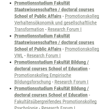
Promotionsstudium Fakultät
Staatswissenschaften / doctoral courses
School of Public Affairs
-
Promotionskolleg
Verhaltensökonomik und gesellschaftliche
Transformation
-
Research Forum I
Promotionsstudium Fakultät
Staatswissenschaften / doctoral courses
School of Public Affairs
-
Promotionskolleg
VWL
-
Research Forum I
Promotionsstudium Fakultät Bildung /
doctoral courses School of Education
-
Promotionskolleg Empirische
Bildungsforschung
-
Research Forum I
Promotionsstudium Fakultät Bildung /
doctoral courses School of Education
-
Fakultätsübergreifendes Promotionskolleg
Psychologie
-
Research Forum I