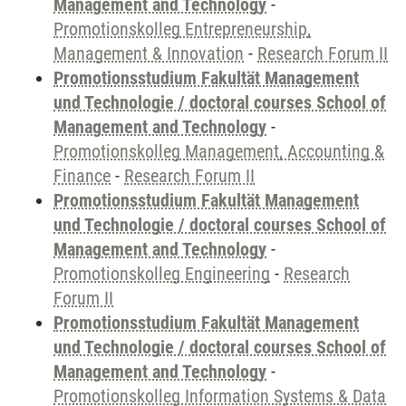
Management and Technology
-
Promotionskolleg Entrepreneurship,
Management & Innovation
-
Research Forum II
Promotionsstudium Fakultät Management
und Technologie / doctoral courses School of
Management and Technology
-
Promotionskolleg Management, Accounting &
Finance
-
Research Forum II
Promotionsstudium Fakultät Management
und Technologie / doctoral courses School of
Management and Technology
-
Promotionskolleg Engineering
-
Research
Forum II
Promotionsstudium Fakultät Management
und Technologie / doctoral courses School of
Management and Technology
-
Promotionskolleg Information Systems & Data