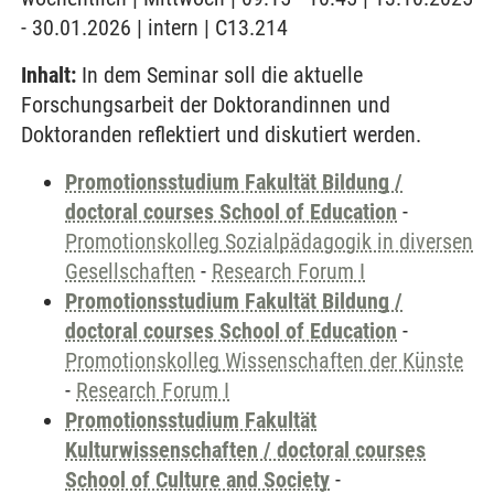
- 30.01.2026 | intern | C13.214
Inhalt:
In dem Seminar soll die aktuelle
Forschungsarbeit der Doktorandinnen und
Doktoranden reflektiert und diskutiert werden.
Promotionsstudium Fakultät Bildung /
doctoral courses School of Education
-
Promotionskolleg Sozialpädagogik in diversen
Gesellschaften
-
Research Forum I
Promotionsstudium Fakultät Bildung /
doctoral courses School of Education
-
Promotionskolleg Wissenschaften der Künste
-
Research Forum I
Promotionsstudium Fakultät
Kulturwissenschaften / doctoral courses
School of Culture and Society
-