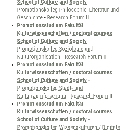
School of Culture and Society
-
Promotionskolleg Philosophie, Literatur und
Geschichte
-
Research Forum II
Promotionsstudium Fakultät
Kulturwissenschaften / doctoral courses
School of Culture and Society
-
Promotionskolleg Soziologie und
Kulturorganisation
-
Research Forum II
Promotionsstudium Fakultät
Kulturwissenschaften / doctoral courses
School of Culture and Society
-
Promotionskolleg Stadt- und
Kulturraumforschung
-
Research Forum II
Promotionsstudium Fakultät
Kulturwissenschaften / doctoral courses
School of Culture and Society
-
Promotionskolleg Wissenskulturen / Digitale