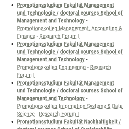
Promotionsstudium Fakultät Management
und Technologie / doctoral courses School of
Management and Technology
-
Promotionskolleg Management, Accounting &
Finance
-
Research Forum I
Promotionsstudium Fakultät Management
und Technologie / doctoral courses School of
Management and Technology
-
Promotionskolleg Engineering
-
Research
Forum I
Promotionsstudium Fakultät Management
und Technologie / doctoral courses School of
Management and Technology
-
Promotionskolleg Information Systems & Data
Science
-
Research Forum I
Promotionsstudium Fakultät Nachhaltigkeit /