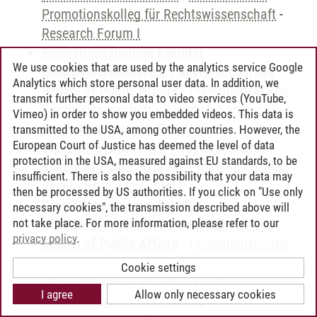
Promotionskolleg für Rechtswissenschaft
-
Research Forum I
Promotionsstudium Fakultät
We use cookies that are used by the analytics service Google
Staatswissenschaften / doctoral courses
Analytics which store personal user data. In addition, we
School of Public Affairs
-
Promotionskolleg
transmit further personal data to video services (YouTube,
Politikwissenschaft
-
Research Forum I
Vimeo) in order to show you embedded videos. This data is
Promotionsstudium Fakultät
transmitted to the USA, among other countries. However, the
European Court of Justice has deemed the level of data
Staatswissenschaften / doctoral courses
protection in the USA, measured against EU standards, to be
School of Public Affairs
-
Promotionskolleg
insufficient. There is also the possibility that your data may
Recht
-
Research Forum I
then be processed by US authorities. If you click on "Use only
Promotionsstudium Fakultät
necessary cookies", the transmission described above will
not take place. For more information, please refer to our
Staatswissenschaften / doctoral courses
privacy policy
.
School of Public Affairs
-
Promotionskolleg
Verhaltensökonomik und gesellschaftliche
Cookie settings
Transformation
-
Research Forum I
I agree
Allow only necessary cookies
Promotionsstudium Fakultät