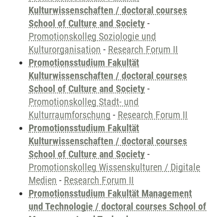
Kulturwissenschaften / doctoral courses
School of Culture and Society
-
Promotionskolleg Soziologie und
Kulturorganisation
-
Research Forum II
Promotionsstudium Fakultät
Kulturwissenschaften / doctoral courses
School of Culture and Society
-
Promotionskolleg Stadt- und
Kulturraumforschung
-
Research Forum II
Promotionsstudium Fakultät
Kulturwissenschaften / doctoral courses
School of Culture and Society
-
Promotionskolleg Wissenskulturen / Digitale
Medien
-
Research Forum II
Promotionsstudium Fakultät Management
und Technologie / doctoral courses School of