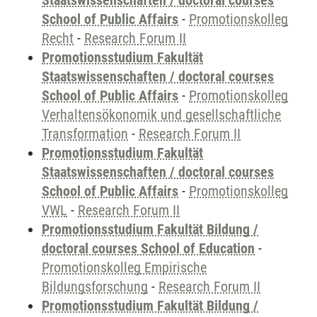
Staatswissenschaften / doctoral courses
School of Public Affairs
-
Promotionskolleg
Recht
-
Research Forum II
Promotionsstudium Fakultät
Staatswissenschaften / doctoral courses
School of Public Affairs
-
Promotionskolleg
Verhaltensökonomik und gesellschaftliche
Transformation
-
Research Forum II
Promotionsstudium Fakultät
Staatswissenschaften / doctoral courses
School of Public Affairs
-
Promotionskolleg
VWL
-
Research Forum II
Promotionsstudium Fakultät Bildung /
doctoral courses School of Education
-
Promotionskolleg Empirische
Bildungsforschung
-
Research Forum II
Promotionsstudium Fakultät Bildung /