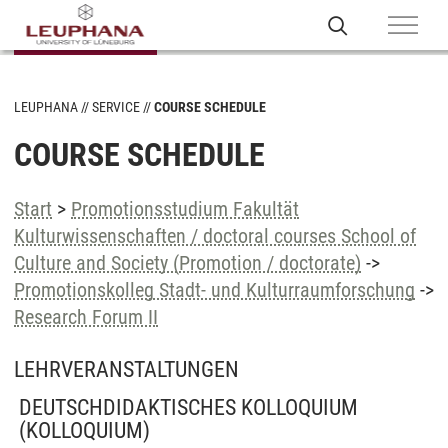
LEUPHANA
SERVICE
COURSE SCHEDULE
COURSE SCHEDULE
Start
>
Promotionsstudium Fakultät
Kulturwissenschaften / doctoral courses School of
Culture and Society (Promotion / doctorate)
->
Promotionskolleg Stadt- und Kulturraumforschung
->
Research Forum II
LEHRVERANSTALTUNGEN
DEUTSCHDIDAKTISCHES KOLLOQUIUM
(KOLLOQUIUM)