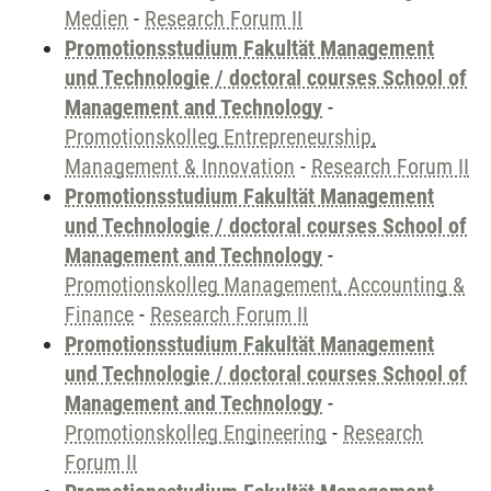
Medien
-
Research Forum II
Promotionsstudium Fakultät Management
und Technologie / doctoral courses School of
Management and Technology
-
Promotionskolleg Entrepreneurship,
Management & Innovation
-
Research Forum II
Promotionsstudium Fakultät Management
und Technologie / doctoral courses School of
Management and Technology
-
Promotionskolleg Management, Accounting &
Finance
-
Research Forum II
Promotionsstudium Fakultät Management
und Technologie / doctoral courses School of
Management and Technology
-
Promotionskolleg Engineering
-
Research
Forum II