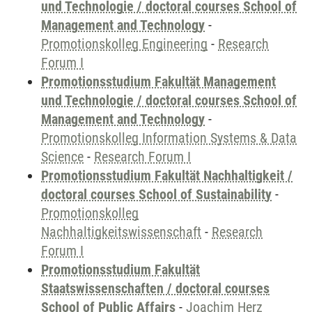
und Technologie / doctoral courses School of
Management and Technology
-
Promotionskolleg Engineering
-
Research
Forum I
Promotionsstudium Fakultät Management
und Technologie / doctoral courses School of
Management and Technology
-
Promotionskolleg Information Systems & Data
Science
-
Research Forum I
Promotionsstudium Fakultät Nachhaltigkeit /
doctoral courses School of Sustainability
-
Promotionskolleg
Nachhaltigkeitswissenschaft
-
Research
Forum I
Promotionsstudium Fakultät
Staatswissenschaften / doctoral courses
School of Public Affairs
-
Joachim Herz