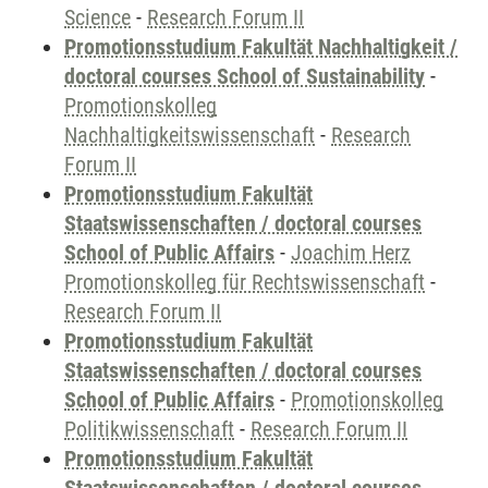
Science
-
Research Forum II
Promotionsstudium Fakultät Nachhaltigkeit /
doctoral courses School of Sustainability
-
Promotionskolleg
Nachhaltigkeitswissenschaft
-
Research
Forum II
Promotionsstudium Fakultät
Staatswissenschaften / doctoral courses
School of Public Affairs
-
Joachim Herz
Promotionskolleg für Rechtswissenschaft
-
Research Forum II
Promotionsstudium Fakultät
Staatswissenschaften / doctoral courses
School of Public Affairs
-
Promotionskolleg
Politikwissenschaft
-
Research Forum II
Promotionsstudium Fakultät