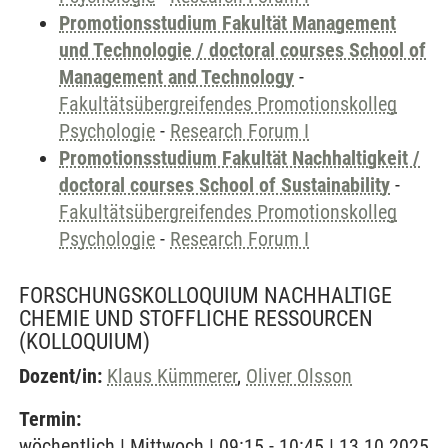
Promotionsstudium Fakultät Management
und Technologie / doctoral courses School of
Management and Technology
-
Fakultätsübergreifendes Promotionskolleg
Psychologie
-
Research Forum I
Promotionsstudium Fakultät Nachhaltigkeit /
doctoral courses School of Sustainability
-
Fakultätsübergreifendes Promotionskolleg
Psychologie
-
Research Forum I
FORSCHUNGSKOLLOQUIUM NACHHALTIGE
CHEMIE UND STOFFLICHE RESSOURCEN
(KOLLOQUIUM)
Dozent/in:
Klaus Kümmerer
,
Oliver Olsson
Termin:
wöchentlich | Mittwoch | 09:15 - 10:45 | 13.10.2025