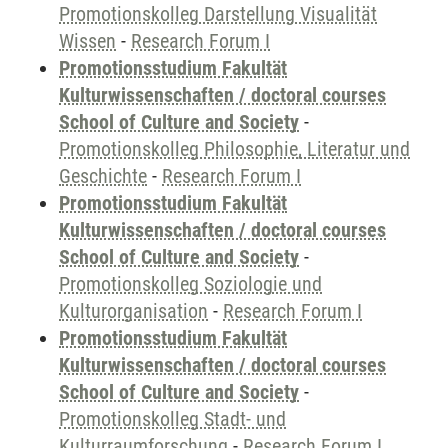
Promotionskolleg Darstellung Visualität
Wissen
-
Research Forum I
Promotionsstudium Fakultät
Kulturwissenschaften / doctoral courses
School of Culture and Society
-
Promotionskolleg Philosophie, Literatur und
Geschichte
-
Research Forum I
Promotionsstudium Fakultät
Kulturwissenschaften / doctoral courses
School of Culture and Society
-
Promotionskolleg Soziologie und
Kulturorganisation
-
Research Forum I
Promotionsstudium Fakultät
Kulturwissenschaften / doctoral courses
School of Culture and Society
-
Promotionskolleg Stadt- und
Kulturraumforschung
-
Research Forum I