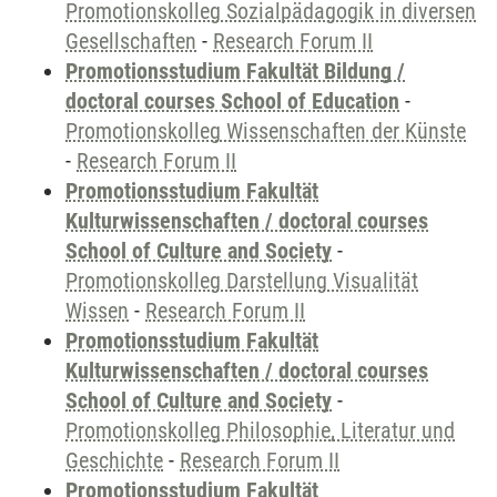
Promotionskolleg Sozialpädagogik in diversen
Gesellschaften
-
Research Forum II
Promotionsstudium Fakultät Bildung /
doctoral courses School of Education
-
Promotionskolleg Wissenschaften der Künste
-
Research Forum II
Promotionsstudium Fakultät
Kulturwissenschaften / doctoral courses
School of Culture and Society
-
Promotionskolleg Darstellung Visualität
Wissen
-
Research Forum II
Promotionsstudium Fakultät
Kulturwissenschaften / doctoral courses
School of Culture and Society
-
Promotionskolleg Philosophie, Literatur und
Geschichte
-
Research Forum II
Promotionsstudium Fakultät