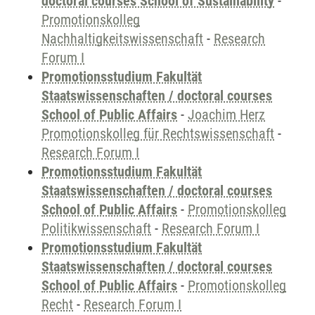
doctoral courses School of Sustainability
-
Promotionskolleg
Nachhaltigkeitswissenschaft
-
Research
Forum I
Promotionsstudium Fakultät
Staatswissenschaften / doctoral courses
School of Public Affairs
-
Joachim Herz
Promotionskolleg für Rechtswissenschaft
-
Research Forum I
Promotionsstudium Fakultät
Staatswissenschaften / doctoral courses
School of Public Affairs
-
Promotionskolleg
Politikwissenschaft
-
Research Forum I
Promotionsstudium Fakultät
Staatswissenschaften / doctoral courses
School of Public Affairs
-
Promotionskolleg
Recht
-
Research Forum I