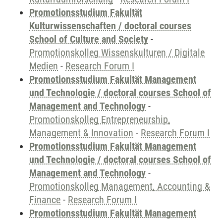
Promotionsstudium Fakultät
Kulturwissenschaften / doctoral courses
School of Culture and Society
-
Promotionskolleg Wissenskulturen / Digitale
Medien
-
Research Forum I
Promotionsstudium Fakultät Management
und Technologie / doctoral courses School of
Management and Technology
-
Promotionskolleg Entrepreneurship,
Management & Innovation
-
Research Forum I
Promotionsstudium Fakultät Management
und Technologie / doctoral courses School of
Management and Technology
-
Promotionskolleg Management, Accounting &
Finance
-
Research Forum I
Promotionsstudium Fakultät Management