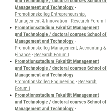
und Technologie / doctoral courses School of
Management and Technology
-
Promotionskolleg Entrepreneurship,
Management & Innovation
-
Research Forum I
Promotionsstudium Fakultät Management
und Technologie / doctoral courses School of
Management and Technology
-
Promotionskolleg Management, Accounting &
Finance
-
Research Forum I
Promotionsstudium Fakultät Management
und Technologie / doctoral courses School of
Management and Technology
-
Promotionskolleg Engineering
-
Research
Forum I
Promotionsstudium Fakultät Management
und Technologie / doctoral courses School of
Management and Technology
-