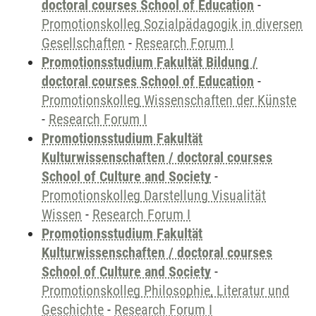
doctoral courses School of Education
-
Promotionskolleg Sozialpädagogik in diversen
Gesellschaften
-
Research Forum I
Promotionsstudium Fakultät Bildung /
doctoral courses School of Education
-
Promotionskolleg Wissenschaften der Künste
-
Research Forum I
Promotionsstudium Fakultät
Kulturwissenschaften / doctoral courses
School of Culture and Society
-
Promotionskolleg Darstellung Visualität
Wissen
-
Research Forum I
Promotionsstudium Fakultät
Kulturwissenschaften / doctoral courses
School of Culture and Society
-
Promotionskolleg Philosophie, Literatur und
Geschichte
-
Research Forum I