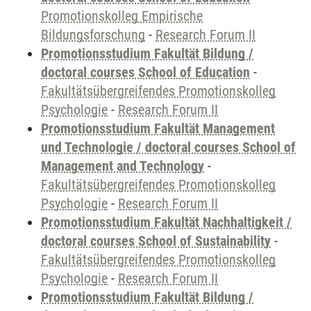
Promotionskolleg Empirische
Bildungsforschung
-
Research Forum II
Promotionsstudium Fakultät Bildung /
doctoral courses School of Education
-
Fakultätsübergreifendes Promotionskolleg
Psychologie
-
Research Forum II
Promotionsstudium Fakultät Management
und Technologie / doctoral courses School of
Management and Technology
-
Fakultätsübergreifendes Promotionskolleg
Psychologie
-
Research Forum II
Promotionsstudium Fakultät Nachhaltigkeit /
doctoral courses School of Sustainability
-
Fakultätsübergreifendes Promotionskolleg
Psychologie
-
Research Forum II
Promotionsstudium Fakultät Bildung /