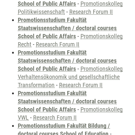
School of Public Affairs
-
Promotionskolleg
Politikwissenschaft
-
Research Forum II
Promotionsstudium Fakultät
Staatswissenschaften / doctoral courses
School of Public Affairs
-
Promotionskolleg
Recht
-
Research Forum II
Promotionsstudium Fakultät
Staatswissenschaften / doctoral courses
School of Public Affairs
-
Promotionskolleg
Verhaltensökonomik und gesellschaftliche
Transformation
-
Research Forum II
Promotionsstudium Fakultät
Staatswissenschaften / doctoral courses
School of Public Affairs
-
Promotionskolleg
VWL
-
Research Forum II
Promotionsstudium Fakultät Bildung /
doctoral courses School of Education
-