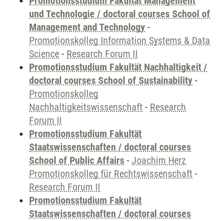
Promotionsstudium Fakultät Management
und Technologie / doctoral courses School of
Management and Technology
-
Promotionskolleg Information Systems & Data
Science
-
Research Forum II
Promotionsstudium Fakultät Nachhaltigkeit /
doctoral courses School of Sustainability
-
Promotionskolleg
Nachhaltigkeitswissenschaft
-
Research
Forum II
Promotionsstudium Fakultät
Staatswissenschaften / doctoral courses
School of Public Affairs
-
Joachim Herz
Promotionskolleg für Rechtswissenschaft
-
Research Forum II
Promotionsstudium Fakultät
Staatswissenschaften / doctoral courses