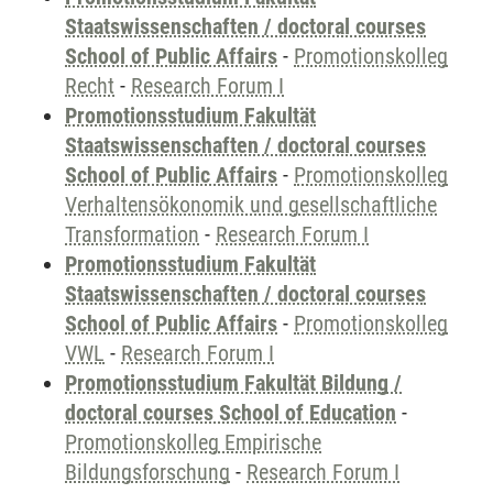
Staatswissenschaften / doctoral courses
School of Public Affairs
-
Promotionskolleg
Recht
-
Research Forum I
Promotionsstudium Fakultät
Staatswissenschaften / doctoral courses
School of Public Affairs
-
Promotionskolleg
Verhaltensökonomik und gesellschaftliche
Transformation
-
Research Forum I
Promotionsstudium Fakultät
Staatswissenschaften / doctoral courses
School of Public Affairs
-
Promotionskolleg
VWL
-
Research Forum I
Promotionsstudium Fakultät Bildung /
doctoral courses School of Education
-
Promotionskolleg Empirische
Bildungsforschung
-
Research Forum I