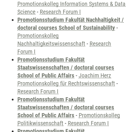
Promotionskolleg Information Systems & Data
Science
-
Research Forum I
Promotionsstudium Fakultät Nachhaltigkeit /
doctoral courses School of Sustainability
-
Promotionskolleg
Nachhaltigkeitswissenschaft
-
Research
Forum I
Promotionsstudium Fakultät
Staatswissenschaften / doctoral courses
School of Public Affairs
-
Joachim Herz
Promotionskolleg für Rechtswissenschaft
-
Research Forum I
Promotionsstudium Fakultät
Staatswissenschaften / doctoral courses
School of Public Affairs
-
Promotionskolleg
Politikwissenschaft
-
Research Forum I
Promotionsstudium Fakultät