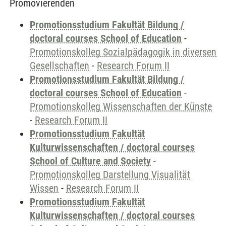
Promovierenden
Promotionsstudium Fakultät Bildung /
doctoral courses School of Education
-
Promotionskolleg Sozialpädagogik in diversen
Gesellschaften
-
Research Forum II
Promotionsstudium Fakultät Bildung /
doctoral courses School of Education
-
Promotionskolleg Wissenschaften der Künste
-
Research Forum II
Promotionsstudium Fakultät
Kulturwissenschaften / doctoral courses
School of Culture and Society
-
Promotionskolleg Darstellung Visualität
Wissen
-
Research Forum II
Promotionsstudium Fakultät
Kulturwissenschaften / doctoral courses