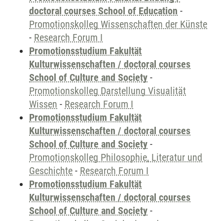
doctoral courses School of Education
-
Promotionskolleg Wissenschaften der Künste
-
Research Forum I
Promotionsstudium Fakultät
Kulturwissenschaften / doctoral courses
School of Culture and Society
-
Promotionskolleg Darstellung Visualität
Wissen
-
Research Forum I
Promotionsstudium Fakultät
Kulturwissenschaften / doctoral courses
School of Culture and Society
-
Promotionskolleg Philosophie, Literatur und
Geschichte
-
Research Forum I
Promotionsstudium Fakultät
Kulturwissenschaften / doctoral courses
School of Culture and Society
-