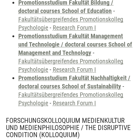
Promotionsstudium Fakultät Bildung /
doctoral courses School of Education
-
Fakultätsübergreifendes Promotionskolleg
Psychologie
-
Research Forum I
Promotionsstudium Fakultät Management
und Technologie / doctoral courses School of
Management and Technology
-
Fakultätsübergreifendes Promotionskolleg
Psychologie
-
Research Forum I
Promotionsstudium Fakultät Nachhaltigkeit /
doctoral courses School of Sustainability
-
Fakultätsübergreifendes Promotionskolleg
Psychologie
-
Research Forum I
FORSCHUNGSKOLLOQUIUM MEDIENKULTUR
UND MEDIENPHILOSOPHIE / THE DISRUPTIVE
CONDITION
(KOLLOQUIUM)