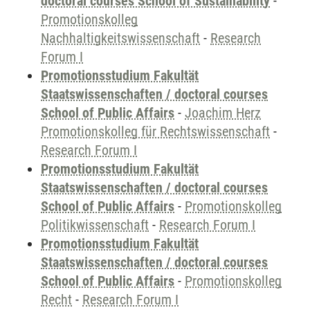
doctoral courses School of Sustainability
-
Promotionskolleg
Nachhaltigkeitswissenschaft
-
Research
Forum I
Promotionsstudium Fakultät
Staatswissenschaften / doctoral courses
School of Public Affairs
-
Joachim Herz
Promotionskolleg für Rechtswissenschaft
-
Research Forum I
Promotionsstudium Fakultät
Staatswissenschaften / doctoral courses
School of Public Affairs
-
Promotionskolleg
Politikwissenschaft
-
Research Forum I
Promotionsstudium Fakultät
Staatswissenschaften / doctoral courses
School of Public Affairs
-
Promotionskolleg
Recht
-
Research Forum I