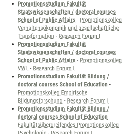
Promotionsstudium Fakultät
Staatswissenschaften / doctoral courses
School of Public Affairs
-
Promotionskolleg
Verhaltensökonomik und gesellschaftliche
Transformation
-
Research Forum I
Promotionsstudium Fakultät
Staatswissenschaften / doctoral courses
School of Public Affairs
-
Promotionskolleg
VWL
-
Research Forum I
Promotionsstudium Fakultät Bildung /
doctoral courses School of Education
-
Promotionskolleg Empirische
Bildungsforschung
-
Research Forum I
Promotionsstudium Fakultät Bildung /
doctoral courses School of Education
-
Fakultätsübergreifendes Promotionskolleg
Psychologie
-
Research Forum I