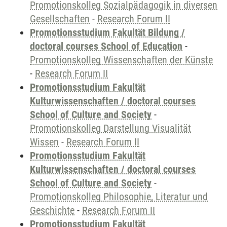
Promotionskolleg Sozialpädagogik in diversen
Gesellschaften
-
Research Forum II
Promotionsstudium Fakultät Bildung /
doctoral courses School of Education
-
Promotionskolleg Wissenschaften der Künste
-
Research Forum II
Promotionsstudium Fakultät
Kulturwissenschaften / doctoral courses
School of Culture and Society
-
Promotionskolleg Darstellung Visualität
Wissen
-
Research Forum II
Promotionsstudium Fakultät
Kulturwissenschaften / doctoral courses
School of Culture and Society
-
Promotionskolleg Philosophie, Literatur und
Geschichte
-
Research Forum II
Promotionsstudium Fakultät