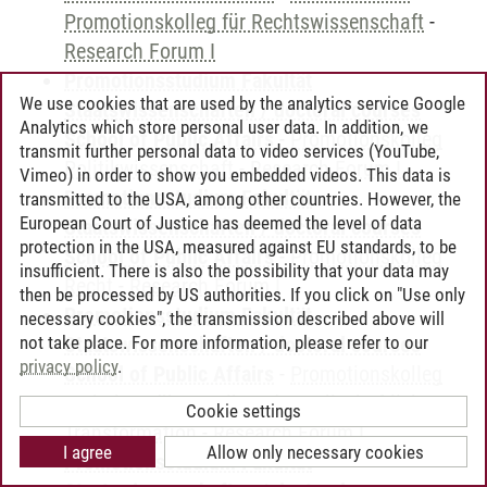
Promotionskolleg für Rechtswissenschaft
-
Research Forum I
Promotionsstudium Fakultät
We use cookies that are used by the analytics service Google
Staatswissenschaften / doctoral courses
Analytics which store personal user data. In addition, we
School of Public Affairs
-
Promotionskolleg
transmit further personal data to video services (YouTube,
Politikwissenschaft
-
Research Forum I
Vimeo) in order to show you embedded videos. This data is
Promotionsstudium Fakultät
transmitted to the USA, among other countries. However, the
European Court of Justice has deemed the level of data
Staatswissenschaften / doctoral courses
protection in the USA, measured against EU standards, to be
School of Public Affairs
-
Promotionskolleg
insufficient. There is also the possibility that your data may
Recht
-
Research Forum I
then be processed by US authorities. If you click on "Use only
Promotionsstudium Fakultät
necessary cookies", the transmission described above will
not take place. For more information, please refer to our
Staatswissenschaften / doctoral courses
privacy policy
.
School of Public Affairs
-
Promotionskolleg
Verhaltensökonomik und gesellschaftliche
Cookie settings
Transformation
-
Research Forum I
I agree
Allow only necessary cookies
Promotionsstudium Fakultät