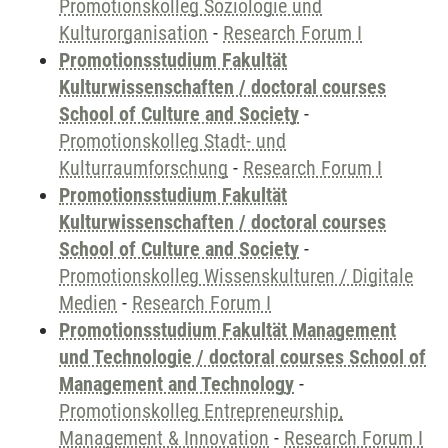
Promotionskolleg Soziologie und
Kulturorganisation
-
Research Forum I
Promotionsstudium Fakultät
Kulturwissenschaften / doctoral courses
School of Culture and Society
-
Promotionskolleg Stadt- und
Kulturraumforschung
-
Research Forum I
Promotionsstudium Fakultät
Kulturwissenschaften / doctoral courses
School of Culture and Society
-
Promotionskolleg Wissenskulturen / Digitale
Medien
-
Research Forum I
Promotionsstudium Fakultät Management
und Technologie / doctoral courses School of
Management and Technology
-
Promotionskolleg Entrepreneurship,
Management & Innovation
-
Research Forum I