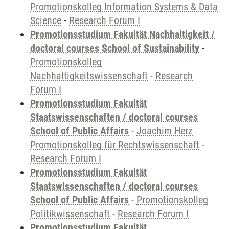
Promotionskolleg Information Systems & Data
Science
-
Research Forum I
Promotionsstudium Fakultät Nachhaltigkeit /
doctoral courses School of Sustainability
-
Promotionskolleg
Nachhaltigkeitswissenschaft
-
Research
Forum I
Promotionsstudium Fakultät
Staatswissenschaften / doctoral courses
School of Public Affairs
-
Joachim Herz
Promotionskolleg für Rechtswissenschaft
-
Research Forum I
Promotionsstudium Fakultät
Staatswissenschaften / doctoral courses
School of Public Affairs
-
Promotionskolleg
Politikwissenschaft
-
Research Forum I
Promotionsstudium Fakultät