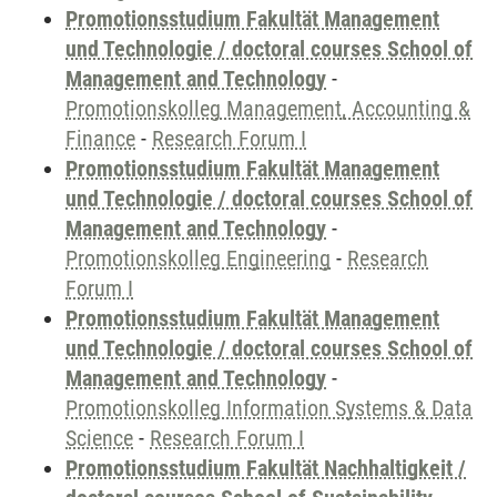
Promotionsstudium Fakultät Management
und Technologie / doctoral courses School of
Management and Technology
-
Promotionskolleg Management, Accounting &
Finance
-
Research Forum I
Promotionsstudium Fakultät Management
und Technologie / doctoral courses School of
Management and Technology
-
Promotionskolleg Engineering
-
Research
Forum I
Promotionsstudium Fakultät Management
und Technologie / doctoral courses School of
Management and Technology
-
Promotionskolleg Information Systems & Data
Science
-
Research Forum I
Promotionsstudium Fakultät Nachhaltigkeit /