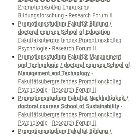
Promotionskolleg Empirische
Bildungsforschung
-
Research Forum II
Promotionsstudium Fakultät Bildung /
doctoral courses School of Education
-
Fakultätsübergreifendes Promotionskolleg
Psychologie
-
Research Forum II
Promotionsstudium Fakultät Management
und Technologie / doctoral courses School of
Management and Technology
-
Fakultätsübergreifendes Promotionskolleg
Psychologie
-
Research Forum II
Promotionsstudium Fakultät Nachhaltigkeit /
doctoral courses School of Sustainability
-
Fakultätsübergreifendes Promotionskolleg
Psychologie
-
Research Forum II
Promotionsstudium Fakultät Bildung /