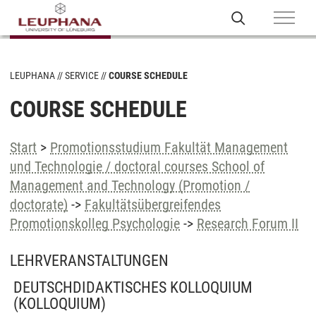
LEUPHANA
SERVICE
COURSE SCHEDULE
COURSE SCHEDULE
Start
>
Promotionsstudium Fakultät Management
und Technologie / doctoral courses School of
Management and Technology (Promotion /
doctorate)
->
Fakultätsübergreifendes
Promotionskolleg Psychologie
->
Research Forum II
LEHRVERANSTALTUNGEN
DEUTSCHDIDAKTISCHES KOLLOQUIUM
(KOLLOQUIUM)