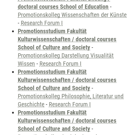
doctoral courses School of Education
-
Promotionskolleg Wissenschaften der Künste
-
Research Forum I
Promotionsstudium Fakultät
Kulturwissenschaften / doctoral courses
School of Culture and Society
-
Promotionskolleg Darstellung Visualität
Wissen
-
Research Forum I
Promotionsstudium Fakultät
Kulturwissenschaften / doctoral courses
School of Culture and Society
-
Promotionskolleg Philosophie, Literatur und
Geschichte
-
Research Forum I
Promotionsstudium Fakultät
Kulturwissenschaften / doctoral courses
School of Culture and Society
-