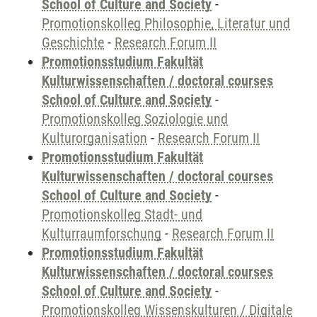
School of Culture and Society
-
Promotionskolleg Philosophie, Literatur und
Geschichte
-
Research Forum II
Promotionsstudium Fakultät
Kulturwissenschaften / doctoral courses
School of Culture and Society
-
Promotionskolleg Soziologie und
Kulturorganisation
-
Research Forum II
Promotionsstudium Fakultät
Kulturwissenschaften / doctoral courses
School of Culture and Society
-
Promotionskolleg Stadt- und
Kulturraumforschung
-
Research Forum II
Promotionsstudium Fakultät
Kulturwissenschaften / doctoral courses
School of Culture and Society
-
Promotionskolleg Wissenskulturen / Digitale