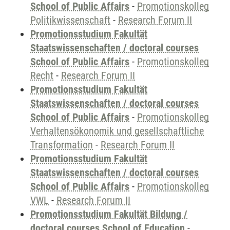
School of Public Affairs
-
Promotionskolleg
Politikwissenschaft
-
Research Forum II
Promotionsstudium Fakultät
Staatswissenschaften / doctoral courses
School of Public Affairs
-
Promotionskolleg
Recht
-
Research Forum II
Promotionsstudium Fakultät
Staatswissenschaften / doctoral courses
School of Public Affairs
-
Promotionskolleg
Verhaltensökonomik und gesellschaftliche
Transformation
-
Research Forum II
Promotionsstudium Fakultät
Staatswissenschaften / doctoral courses
School of Public Affairs
-
Promotionskolleg
VWL
-
Research Forum II
Promotionsstudium Fakultät Bildung /
doctoral courses School of Education
-