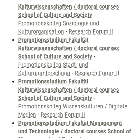
Kulturwissenschaften / doctoral courses
School of Culture and Society
-
Promotionskolleg Soziologie und
Kulturorganisation
-
Research Forum II
Promotionsstudium Fakultät
Kulturwissenschaften / doctoral courses
School of Culture and Society
-
Promotionskolleg Stadt- und
Kulturraumforschung
-
Research Forum II
Promotionsstudium Fakultät
Kulturwissenschaften / doctoral courses
School of Culture and Society
-
Promotionskolleg Wissenskulturen / Digitale
Medien
-
Research Forum II
Promotionsstudium Fakultät Management
und Technologie / doctoral courses School of