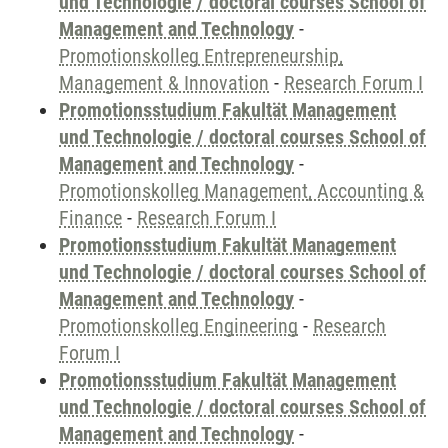
und Technologie / doctoral courses School of
Management and Technology
-
Promotionskolleg Entrepreneurship,
Management & Innovation
-
Research Forum I
Promotionsstudium Fakultät Management
und Technologie / doctoral courses School of
Management and Technology
-
Promotionskolleg Management, Accounting &
Finance
-
Research Forum I
Promotionsstudium Fakultät Management
und Technologie / doctoral courses School of
Management and Technology
-
Promotionskolleg Engineering
-
Research
Forum I
Promotionsstudium Fakultät Management
und Technologie / doctoral courses School of
Management and Technology
-