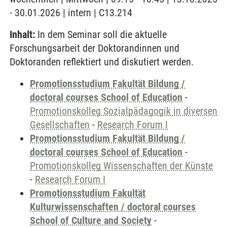
- 30.01.2026 | intern | C13.214
Inhalt:
In dem Seminar soll die aktuelle
Forschungsarbeit der Doktorandinnen und
Doktoranden reflektiert und diskutiert werden.
Promotionsstudium Fakultät Bildung /
doctoral courses School of Education
-
Promotionskolleg Sozialpädagogik in diversen
Gesellschaften
-
Research Forum I
Promotionsstudium Fakultät Bildung /
doctoral courses School of Education
-
Promotionskolleg Wissenschaften der Künste
-
Research Forum I
Promotionsstudium Fakultät
Kulturwissenschaften / doctoral courses
School of Culture and Society
-