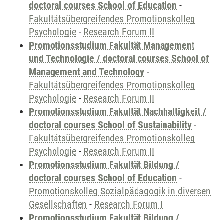
doctoral courses School of Education
-
Fakultätsübergreifendes Promotionskolleg
Psychologie
-
Research Forum II
Promotionsstudium Fakultät Management
und Technologie / doctoral courses School of
Management and Technology
-
Fakultätsübergreifendes Promotionskolleg
Psychologie
-
Research Forum II
Promotionsstudium Fakultät Nachhaltigkeit /
doctoral courses School of Sustainability
-
Fakultätsübergreifendes Promotionskolleg
Psychologie
-
Research Forum II
Promotionsstudium Fakultät Bildung /
doctoral courses School of Education
-
Promotionskolleg Sozialpädagogik in diversen
Gesellschaften
-
Research Forum I
Promotionsstudium Fakultät Bildung /