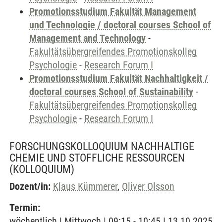
Promotionsstudium Fakultät Management
und Technologie / doctoral courses School of
Management and Technology
-
Fakultätsübergreifendes Promotionskolleg
Psychologie
-
Research Forum I
Promotionsstudium Fakultät Nachhaltigkeit /
doctoral courses School of Sustainability
-
Fakultätsübergreifendes Promotionskolleg
Psychologie
-
Research Forum I
FORSCHUNGSKOLLOQUIUM NACHHALTIGE
CHEMIE UND STOFFLICHE RESSOURCEN
(KOLLOQUIUM)
Dozent/in:
Klaus Kümmerer
,
Oliver Olsson
Termin:
wöchentlich | Mittwoch | 09:15 - 10:45 | 13.10.2025