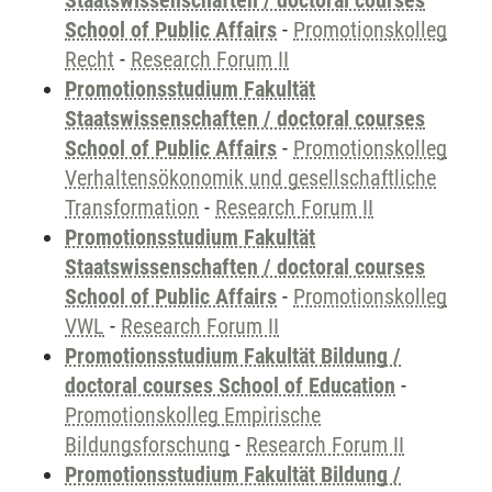
Staatswissenschaften / doctoral courses
School of Public Affairs
-
Promotionskolleg
Recht
-
Research Forum II
Promotionsstudium Fakultät
Staatswissenschaften / doctoral courses
School of Public Affairs
-
Promotionskolleg
Verhaltensökonomik und gesellschaftliche
Transformation
-
Research Forum II
Promotionsstudium Fakultät
Staatswissenschaften / doctoral courses
School of Public Affairs
-
Promotionskolleg
VWL
-
Research Forum II
Promotionsstudium Fakultät Bildung /
doctoral courses School of Education
-
Promotionskolleg Empirische
Bildungsforschung
-
Research Forum II
Promotionsstudium Fakultät Bildung /