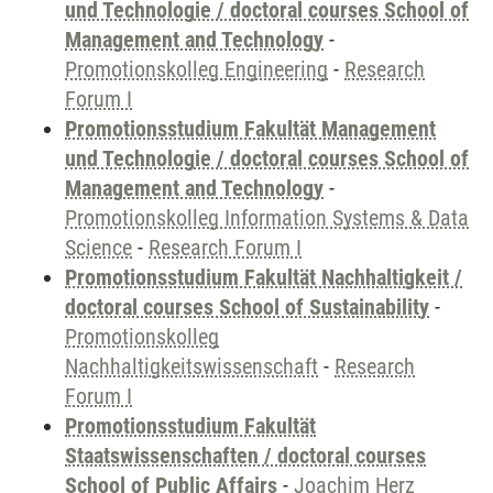
und Technologie / doctoral courses School of
Management and Technology
-
Promotionskolleg Engineering
-
Research
Forum I
Promotionsstudium Fakultät Management
und Technologie / doctoral courses School of
Management and Technology
-
Promotionskolleg Information Systems & Data
Science
-
Research Forum I
Promotionsstudium Fakultät Nachhaltigkeit /
doctoral courses School of Sustainability
-
Promotionskolleg
Nachhaltigkeitswissenschaft
-
Research
Forum I
Promotionsstudium Fakultät
Staatswissenschaften / doctoral courses
School of Public Affairs
-
Joachim Herz