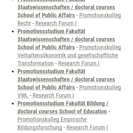
Staatswissenschaften / doctoral courses
School of Public Affairs
-
Promotionskolleg
Recht
-
Research Forum I
Promotionsstudium Fakultät
Staatswissenschaften / doctoral courses
School of Public Affairs
-
Promotionskolleg
Verhaltensökonomik und gesellschaftliche
Transformation
-
Research Forum I
Promotionsstudium Fakultät
Staatswissenschaften / doctoral courses
School of Public Affairs
-
Promotionskolleg
VWL
-
Research Forum I
Promotionsstudium Fakultät Bildung /
doctoral courses School of Education
-
Promotionskolleg Empirische
Bildungsforschung
-
Research Forum I