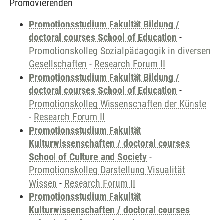
Promovierenden
Promotionsstudium Fakultät Bildung /
doctoral courses School of Education
-
Promotionskolleg Sozialpädagogik in diversen
Gesellschaften
-
Research Forum II
Promotionsstudium Fakultät Bildung /
doctoral courses School of Education
-
Promotionskolleg Wissenschaften der Künste
-
Research Forum II
Promotionsstudium Fakultät
Kulturwissenschaften / doctoral courses
School of Culture and Society
-
Promotionskolleg Darstellung Visualität
Wissen
-
Research Forum II
Promotionsstudium Fakultät
Kulturwissenschaften / doctoral courses