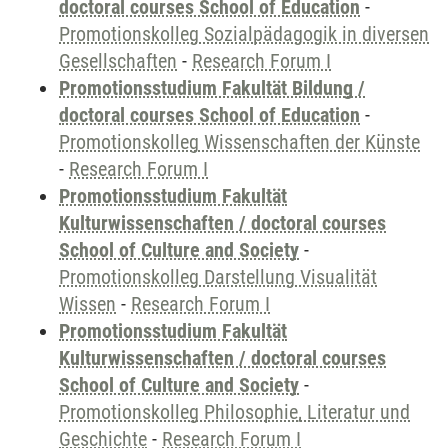
doctoral courses School of Education
-
Promotionskolleg Sozialpädagogik in diversen
Gesellschaften
-
Research Forum I
Promotionsstudium Fakultät Bildung /
doctoral courses School of Education
-
Promotionskolleg Wissenschaften der Künste
-
Research Forum I
Promotionsstudium Fakultät
Kulturwissenschaften / doctoral courses
School of Culture and Society
-
Promotionskolleg Darstellung Visualität
Wissen
-
Research Forum I
Promotionsstudium Fakultät
Kulturwissenschaften / doctoral courses
School of Culture and Society
-
Promotionskolleg Philosophie, Literatur und
Geschichte
-
Research Forum I