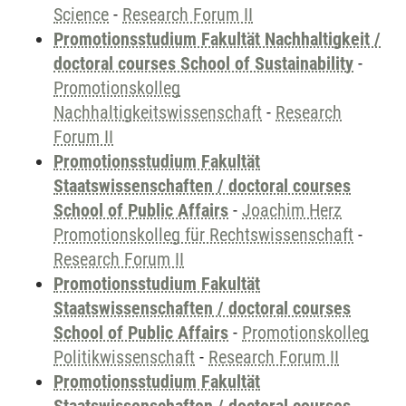
Science
-
Research Forum II
Promotionsstudium Fakultät Nachhaltigkeit /
doctoral courses School of Sustainability
-
Promotionskolleg
Nachhaltigkeitswissenschaft
-
Research
Forum II
Promotionsstudium Fakultät
Staatswissenschaften / doctoral courses
School of Public Affairs
-
Joachim Herz
Promotionskolleg für Rechtswissenschaft
-
Research Forum II
Promotionsstudium Fakultät
Staatswissenschaften / doctoral courses
School of Public Affairs
-
Promotionskolleg
Politikwissenschaft
-
Research Forum II
Promotionsstudium Fakultät