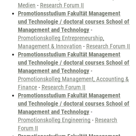
Medien
-
Research Forum II
Promotionsstudium Fakultät Management
und Technologie / doctoral courses School of
Management and Technology
-
Promotionskolleg Entrepreneurship,
Management & Innovation
-
Research Forum II
Promotionsstudium Fakultät Management
und Technologie / doctoral courses School of
Management and Technology
-
Promotionskolleg Management, Accounting &
Finance
-
Research Forum II
Promotionsstudium Fakultät Management
und Technologie / doctoral courses School of
Management and Technology
-
Promotionskolleg Engineering
-
Research
Forum II