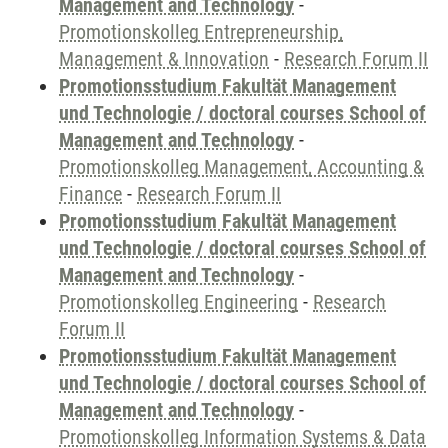
Management and Technology
-
Promotionskolleg Entrepreneurship,
Management & Innovation
-
Research Forum II
Promotionsstudium Fakultät Management
und Technologie / doctoral courses School of
Management and Technology
-
Promotionskolleg Management, Accounting &
Finance
-
Research Forum II
Promotionsstudium Fakultät Management
und Technologie / doctoral courses School of
Management and Technology
-
Promotionskolleg Engineering
-
Research
Forum II
Promotionsstudium Fakultät Management
und Technologie / doctoral courses School of
Management and Technology
-
Promotionskolleg Information Systems & Data