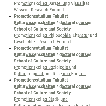
Promotionskolleg Darstellung Visualität
Wissen
-
Research Forum I
Promotionsstudium Fakultät
Kulturwissenschaften / doctoral courses
School of Culture and Society
-
Promotionskolleg Philosophie, Literatur und
Geschichte
-
Research Forum I
Promotionsstudium Fakultät
Kulturwissenschaften / doctoral courses
School of Culture and Society
-
Promotionskolleg Soziologie und
Kulturorganisation
-
Research Forum I
Promotionsstudium Fakultät
Kulturwissenschaften / doctoral courses
School of Culture and Society
-
Promotionskolleg Stadt- und
Kulturraumforschung
-
Research Forum I