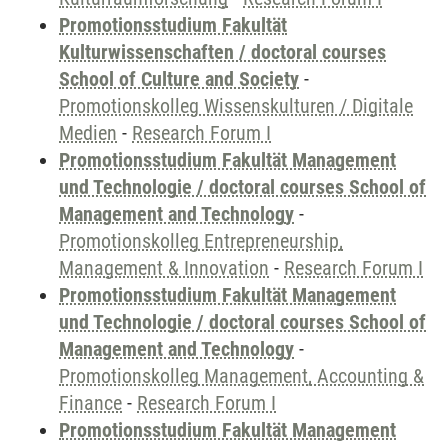
Promotionsstudium Fakultät
Kulturwissenschaften / doctoral courses
School of Culture and Society
-
Promotionskolleg Wissenskulturen / Digitale
Medien
-
Research Forum I
Promotionsstudium Fakultät Management
und Technologie / doctoral courses School of
Management and Technology
-
Promotionskolleg Entrepreneurship,
Management & Innovation
-
Research Forum I
Promotionsstudium Fakultät Management
und Technologie / doctoral courses School of
Management and Technology
-
Promotionskolleg Management, Accounting &
Finance
-
Research Forum I
Promotionsstudium Fakultät Management