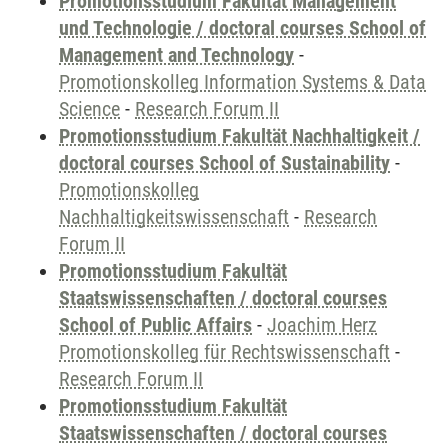
Promotionsstudium Fakultät Management
und Technologie / doctoral courses School of
Management and Technology
-
Promotionskolleg Information Systems & Data
Science
-
Research Forum II
Promotionsstudium Fakultät Nachhaltigkeit /
doctoral courses School of Sustainability
-
Promotionskolleg
Nachhaltigkeitswissenschaft
-
Research
Forum II
Promotionsstudium Fakultät
Staatswissenschaften / doctoral courses
School of Public Affairs
-
Joachim Herz
Promotionskolleg für Rechtswissenschaft
-
Research Forum II
Promotionsstudium Fakultät
Staatswissenschaften / doctoral courses