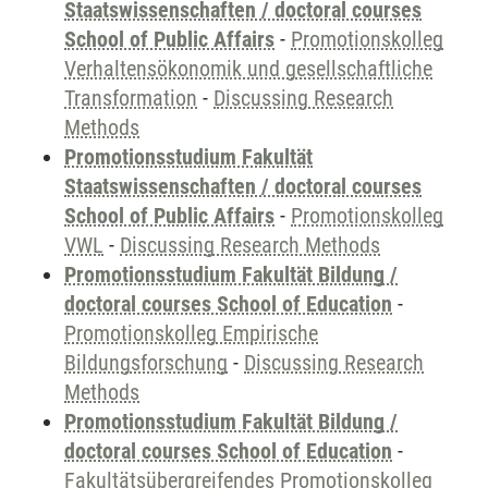
Staatswissenschaften / doctoral courses
School of Public Affairs
-
Promotionskolleg
Verhaltensökonomik und gesellschaftliche
Transformation
-
Discussing Research
Methods
Promotionsstudium Fakultät
Staatswissenschaften / doctoral courses
School of Public Affairs
-
Promotionskolleg
VWL
-
Discussing Research Methods
Promotionsstudium Fakultät Bildung /
doctoral courses School of Education
-
Promotionskolleg Empirische
Bildungsforschung
-
Discussing Research
Methods
Promotionsstudium Fakultät Bildung /
doctoral courses School of Education
-
Fakultätsübergreifendes Promotionskolleg