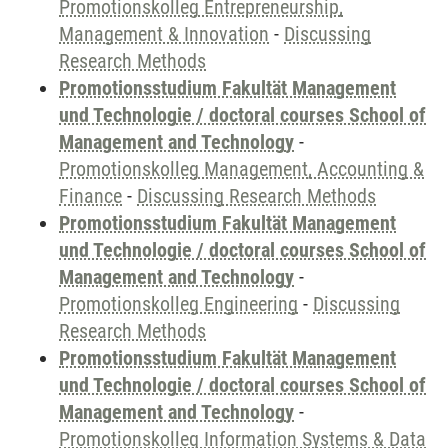
Promotionskolleg Entrepreneurship,
Management & Innovation
-
Discussing
Research Methods
Promotionsstudium Fakultät Management
und Technologie / doctoral courses School of
Management and Technology
-
Promotionskolleg Management, Accounting &
Finance
-
Discussing Research Methods
Promotionsstudium Fakultät Management
und Technologie / doctoral courses School of
Management and Technology
-
Promotionskolleg Engineering
-
Discussing
Research Methods
Promotionsstudium Fakultät Management
und Technologie / doctoral courses School of
Management and Technology
-
Promotionskolleg Information Systems & Data