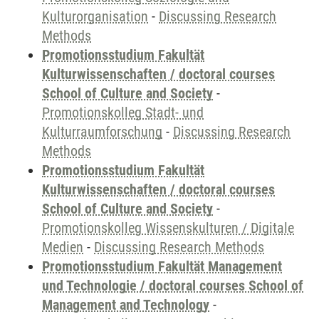
Kulturorganisation
-
Discussing Research
Methods
Promotionsstudium Fakultät
Kulturwissenschaften / doctoral courses
School of Culture and Society
-
Promotionskolleg Stadt- und
Kulturraumforschung
-
Discussing Research
Methods
Promotionsstudium Fakultät
Kulturwissenschaften / doctoral courses
School of Culture and Society
-
Promotionskolleg Wissenskulturen / Digitale
Medien
-
Discussing Research Methods
Promotionsstudium Fakultät Management
und Technologie / doctoral courses School of
Management and Technology
-