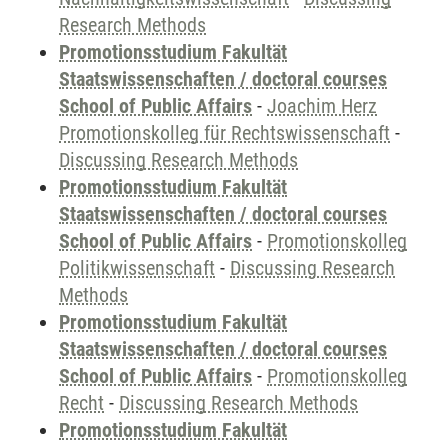
Research Methods
Promotionsstudium Fakultät
Staatswissenschaften / doctoral courses
School of Public Affairs
-
Joachim Herz
Promotionskolleg für Rechtswissenschaft
-
Discussing Research Methods
Promotionsstudium Fakultät
Staatswissenschaften / doctoral courses
School of Public Affairs
-
Promotionskolleg
Politikwissenschaft
-
Discussing Research
Methods
Promotionsstudium Fakultät
Staatswissenschaften / doctoral courses
School of Public Affairs
-
Promotionskolleg
Recht
-
Discussing Research Methods
Promotionsstudium Fakultät