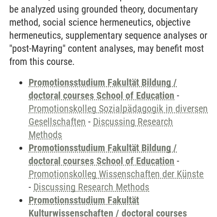
be analyzed using grounded theory, documentary
method, social science hermeneutics, objective
hermeneutics, supplementary sequence analyses or
"post-Mayring" content analyses, may benefit most
from this course.
Promotionsstudium Fakultät Bildung /
doctoral courses School of Education
-
Promotionskolleg Sozialpädagogik in diversen
Gesellschaften
-
Discussing Research
Methods
Promotionsstudium Fakultät Bildung /
doctoral courses School of Education
-
Promotionskolleg Wissenschaften der Künste
-
Discussing Research Methods
Promotionsstudium Fakultät
Kulturwissenschaften / doctoral courses