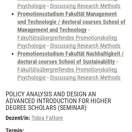
Psychologie
-
Discussing Research Methods
Promotionsstudium Fakultät Management
und Technologie / doctoral courses School of
Management and Technology
-
Fakultätsübergreifendes Promotionskolleg
Psychologie
-
Discussing Research Methods
Promotionsstudium Fakultät Nachhaltigkeit /
doctoral courses School of Sustainability
-
Fakultätsübergreifendes Promotionskolleg
Psychologie
-
Discussing Research Methods
POLICY ANALYSIS AND DESIGN AN
ADVANCED INTRODUCTION FOR HIGHER
DEGREE SCHOLARS
(SEMINAR)
Dozent/in:
Tobia Fattore
Termin: