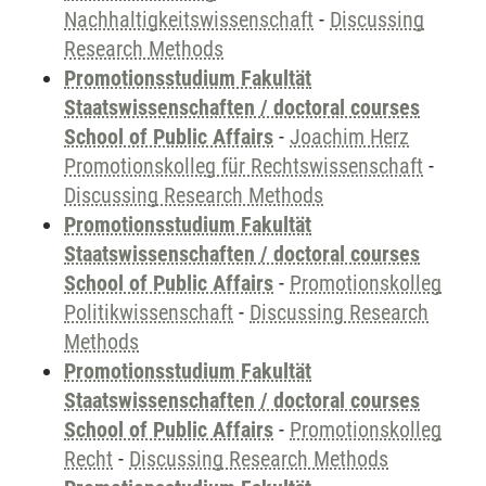
Nachhaltigkeitswissenschaft
-
Discussing
Research Methods
Promotionsstudium Fakultät
Staatswissenschaften / doctoral courses
School of Public Affairs
-
Joachim Herz
Promotionskolleg für Rechtswissenschaft
-
Discussing Research Methods
Promotionsstudium Fakultät
Staatswissenschaften / doctoral courses
School of Public Affairs
-
Promotionskolleg
Politikwissenschaft
-
Discussing Research
Methods
Promotionsstudium Fakultät
Staatswissenschaften / doctoral courses
School of Public Affairs
-
Promotionskolleg
Recht
-
Discussing Research Methods