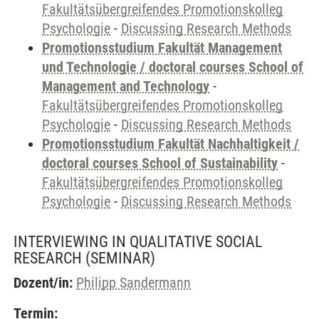
Fakultätsübergreifendes Promotionskolleg
Psychologie
-
Discussing Research Methods
Promotionsstudium Fakultät Management
und Technologie / doctoral courses School of
Management and Technology
-
Fakultätsübergreifendes Promotionskolleg
Psychologie
-
Discussing Research Methods
Promotionsstudium Fakultät Nachhaltigkeit /
doctoral courses School of Sustainability
-
Fakultätsübergreifendes Promotionskolleg
Psychologie
-
Discussing Research Methods
INTERVIEWING IN QUALITATIVE SOCIAL
RESEARCH
(SEMINAR)
Dozent/in:
Philipp Sandermann
Termin: