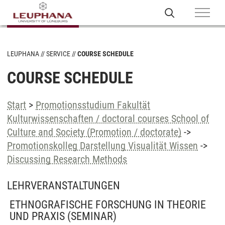
LEUPHANA
SERVICE
COURSE SCHEDULE
COURSE SCHEDULE
Start
>
Promotionsstudium Fakultät
Kulturwissenschaften / doctoral courses School of
Culture and Society (Promotion / doctorate)
->
Promotionskolleg Darstellung Visualität Wissen
->
Discussing Research Methods
LEHRVERANSTALTUNGEN
ETHNOGRAFISCHE FORSCHUNG IN THEORIE
UND PRAXIS
(SEMINAR)