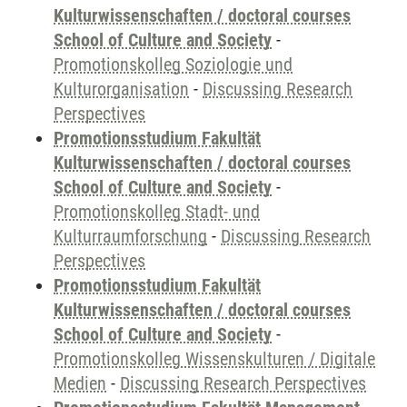
Kulturwissenschaften / doctoral courses
School of Culture and Society
-
Promotionskolleg Soziologie und
Kulturorganisation
-
Discussing Research
Perspectives
Promotionsstudium Fakultät
Kulturwissenschaften / doctoral courses
School of Culture and Society
-
Promotionskolleg Stadt- und
Kulturraumforschung
-
Discussing Research
Perspectives
Promotionsstudium Fakultät
Kulturwissenschaften / doctoral courses
School of Culture and Society
-
Promotionskolleg Wissenskulturen / Digitale
Medien
-
Discussing Research Perspectives