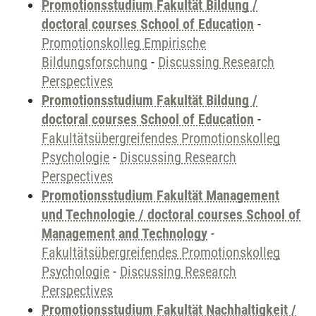
Promotionsstudium Fakultät Bildung /
doctoral courses School of Education
-
Promotionskolleg Empirische
Bildungsforschung
-
Discussing Research
Perspectives
Promotionsstudium Fakultät Bildung /
doctoral courses School of Education
-
Fakultätsübergreifendes Promotionskolleg
Psychologie
-
Discussing Research
Perspectives
Promotionsstudium Fakultät Management
und Technologie / doctoral courses School of
Management and Technology
-
Fakultätsübergreifendes Promotionskolleg
Psychologie
-
Discussing Research
Perspectives
Promotionsstudium Fakultät Nachhaltigkeit /