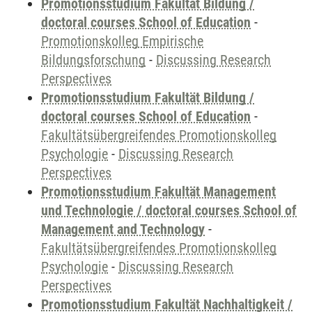
Promotionsstudium Fakultät Bildung /
doctoral courses School of Education
-
Promotionskolleg Empirische
Bildungsforschung
-
Discussing Research
Perspectives
Promotionsstudium Fakultät Bildung /
doctoral courses School of Education
-
Fakultätsübergreifendes Promotionskolleg
Psychologie
-
Discussing Research
Perspectives
Promotionsstudium Fakultät Management
und Technologie / doctoral courses School of
Management and Technology
-
Fakultätsübergreifendes Promotionskolleg
Psychologie
-
Discussing Research
Perspectives
Promotionsstudium Fakultät Nachhaltigkeit /