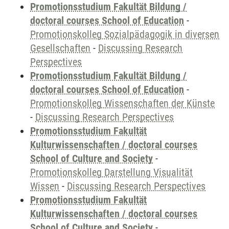
Promotionsstudium Fakultät Bildung /
doctoral courses School of Education
-
Promotionskolleg Sozialpädagogik in diversen
Gesellschaften
-
Discussing Research
Perspectives
Promotionsstudium Fakultät Bildung /
doctoral courses School of Education
-
Promotionskolleg Wissenschaften der Künste
-
Discussing Research Perspectives
Promotionsstudium Fakultät
Kulturwissenschaften / doctoral courses
School of Culture and Society
-
Promotionskolleg Darstellung Visualität
Wissen
-
Discussing Research Perspectives
Promotionsstudium Fakultät
Kulturwissenschaften / doctoral courses
School of Culture and Society
-