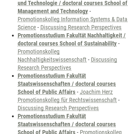
und Technologie / doctoral courses School of
Management and Technology
-
Promotionskolleg Information Systems & Data
Science
-
Discussing Research Perspectives
Promotionsstudium Fakultät Nachhaltigkeit /
doctoral courses School of Sustainability
-
Promotionskolleg
Nachhaltigkeitswissenschaft
-
Discussing
Research Perspectives
Promotionsstudium Fakultät
Staatswissenschaften / doctoral courses
School of Public Affairs
-
Joachim Herz
Promotionskolleg für Rechtswissenschaft
-
Discussing Research Perspectives
Promotionsstudium Fakultät
Staatswissenschaften / doctoral courses
School of Public Affairs
-
Promotionskolleg