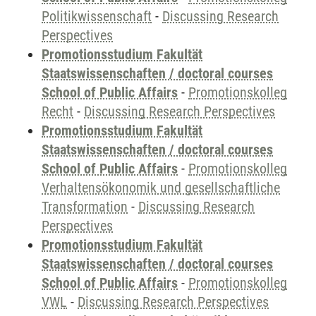
Politikwissenschaft
-
Discussing Research
Perspectives
Promotionsstudium Fakultät
Staatswissenschaften / doctoral courses
School of Public Affairs
-
Promotionskolleg
Recht
-
Discussing Research Perspectives
Promotionsstudium Fakultät
Staatswissenschaften / doctoral courses
School of Public Affairs
-
Promotionskolleg
Verhaltensökonomik und gesellschaftliche
Transformation
-
Discussing Research
Perspectives
Promotionsstudium Fakultät
Staatswissenschaften / doctoral courses
School of Public Affairs
-
Promotionskolleg
VWL
-
Discussing Research Perspectives