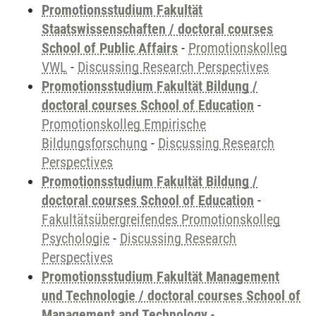
Promotionsstudium Fakultät
Staatswissenschaften / doctoral courses
School of Public Affairs
-
Promotionskolleg
VWL
-
Discussing Research Perspectives
Promotionsstudium Fakultät Bildung /
doctoral courses School of Education
-
Promotionskolleg Empirische
Bildungsforschung
-
Discussing Research
Perspectives
Promotionsstudium Fakultät Bildung /
doctoral courses School of Education
-
Fakultätsübergreifendes Promotionskolleg
Psychologie
-
Discussing Research
Perspectives
Promotionsstudium Fakultät Management
und Technologie / doctoral courses School of
Management and Technology
-