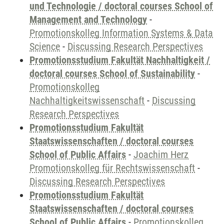
und Technologie / doctoral courses School of
Management and Technology
-
Promotionskolleg Information Systems & Data
Science
-
Discussing Research Perspectives
Promotionsstudium Fakultät Nachhaltigkeit /
doctoral courses School of Sustainability
-
Promotionskolleg
Nachhaltigkeitswissenschaft
-
Discussing
Research Perspectives
Promotionsstudium Fakultät
Staatswissenschaften / doctoral courses
School of Public Affairs
-
Joachim Herz
Promotionskolleg für Rechtswissenschaft
-
Discussing Research Perspectives
Promotionsstudium Fakultät
Staatswissenschaften / doctoral courses
School of Public Affairs
-
Promotionskolleg