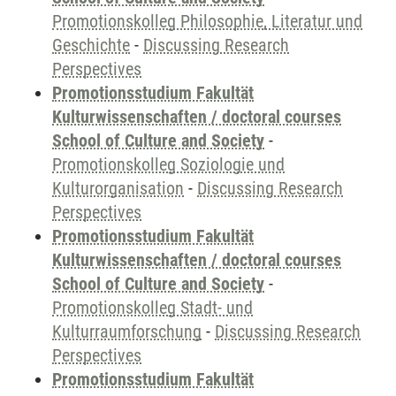
Promotionskolleg Philosophie, Literatur und
Geschichte
-
Discussing Research
Perspectives
Promotionsstudium Fakultät
Kulturwissenschaften / doctoral courses
School of Culture and Society
-
Promotionskolleg Soziologie und
Kulturorganisation
-
Discussing Research
Perspectives
Promotionsstudium Fakultät
Kulturwissenschaften / doctoral courses
School of Culture and Society
-
Promotionskolleg Stadt- und
Kulturraumforschung
-
Discussing Research
Perspectives
Promotionsstudium Fakultät