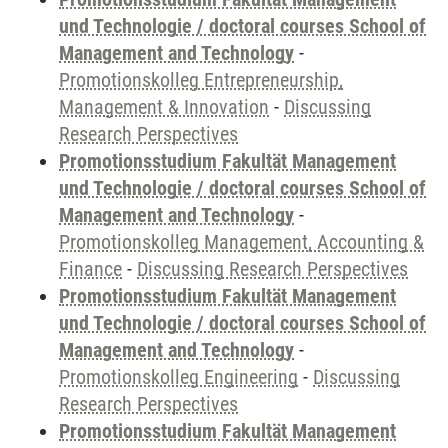
und Technologie / doctoral courses School of
Management and Technology
-
Promotionskolleg Entrepreneurship,
Management & Innovation
-
Discussing
Research Perspectives
Promotionsstudium Fakultät Management
und Technologie / doctoral courses School of
Management and Technology
-
Promotionskolleg Management, Accounting &
Finance
-
Discussing Research Perspectives
Promotionsstudium Fakultät Management
und Technologie / doctoral courses School of
Management and Technology
-
Promotionskolleg Engineering
-
Discussing
Research Perspectives
Promotionsstudium Fakultät Management