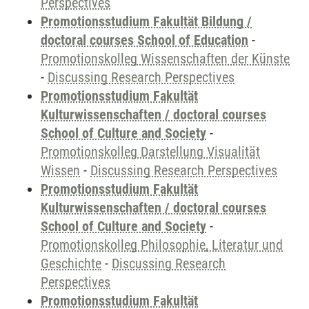
Perspectives
Promotionsstudium Fakultät Bildung /
doctoral courses School of Education
-
Promotionskolleg Wissenschaften der Künste
-
Discussing Research Perspectives
Promotionsstudium Fakultät
Kulturwissenschaften / doctoral courses
School of Culture and Society
-
Promotionskolleg Darstellung Visualität
Wissen
-
Discussing Research Perspectives
Promotionsstudium Fakultät
Kulturwissenschaften / doctoral courses
School of Culture and Society
-
Promotionskolleg Philosophie, Literatur und
Geschichte
-
Discussing Research
Perspectives
Promotionsstudium Fakultät