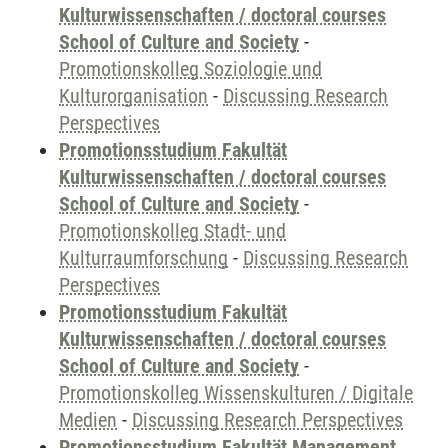
Kulturwissenschaften / doctoral courses
School of Culture and Society
-
Promotionskolleg Soziologie und
Kulturorganisation
-
Discussing Research
Perspectives
Promotionsstudium Fakultät
Kulturwissenschaften / doctoral courses
School of Culture and Society
-
Promotionskolleg Stadt- und
Kulturraumforschung
-
Discussing Research
Perspectives
Promotionsstudium Fakultät
Kulturwissenschaften / doctoral courses
School of Culture and Society
-
Promotionskolleg Wissenskulturen / Digitale
Medien
-
Discussing Research Perspectives
Promotionsstudium Fakultät Management