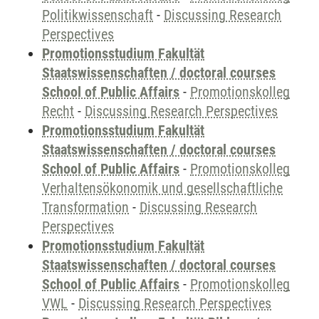
Politikwissenschaft
-
Discussing Research
Perspectives
Promotionsstudium Fakultät
Staatswissenschaften / doctoral courses
School of Public Affairs
-
Promotionskolleg
Recht
-
Discussing Research Perspectives
Promotionsstudium Fakultät
Staatswissenschaften / doctoral courses
School of Public Affairs
-
Promotionskolleg
Verhaltensökonomik und gesellschaftliche
Transformation
-
Discussing Research
Perspectives
Promotionsstudium Fakultät
Staatswissenschaften / doctoral courses
School of Public Affairs
-
Promotionskolleg
VWL
-
Discussing Research Perspectives