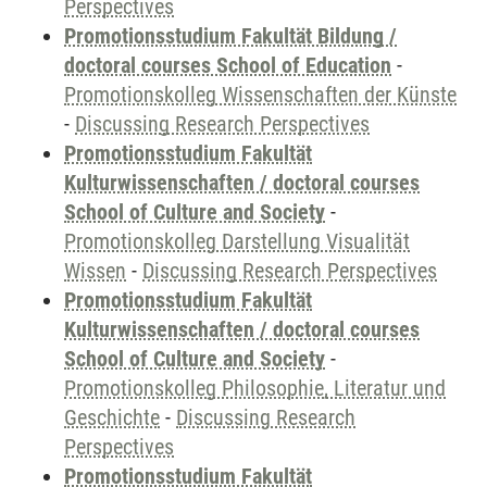
Perspectives
Promotionsstudium Fakultät Bildung /
doctoral courses School of Education
-
Promotionskolleg Wissenschaften der Künste
-
Discussing Research Perspectives
Promotionsstudium Fakultät
Kulturwissenschaften / doctoral courses
School of Culture and Society
-
Promotionskolleg Darstellung Visualität
Wissen
-
Discussing Research Perspectives
Promotionsstudium Fakultät
Kulturwissenschaften / doctoral courses
School of Culture and Society
-
Promotionskolleg Philosophie, Literatur und
Geschichte
-
Discussing Research
Perspectives
Promotionsstudium Fakultät