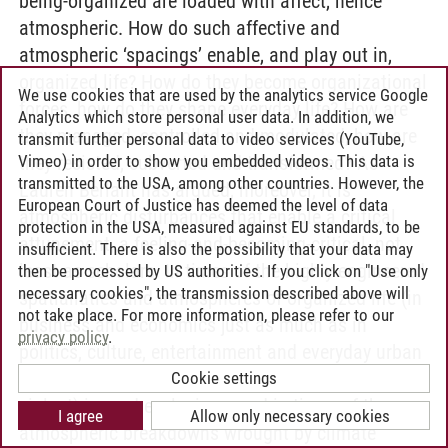
being-organized are loaded with affect, hence
atmospheric. How do such affective and
atmospheric ‘spacings’ enable, and play out in,
organized life? How do they become organizational
We use cookies that are used by the analytics service Google
forces, how do they shape everyday life? How are
Analytics which store personal user data. In addition, we
they managed, controlled and modulated, how are
transmit further personal data to video services (YouTube,
Vimeo) in order to show you embedded videos. This data is
they resisted, subverted and transformed? As
transmitted to the USA, among other countries. However, the
Lauren Berlant has argued, moreover, it is
European Court of Justice has deemed the level of data
atmospheric disturbances that enable a critical
protection in the USA, measured against EU standards, to be
attunement, a feeling-and-becoming-critical, not
insufficient. There is also the possibility that your data may
least as scholars. In times of the highly engineered
then be processed by US authorities. If you click on "Use only
necessary cookies", the transmission described above will
spatialiaties and atmospheres of organized life (in
not take place. For more information, please refer to our
business and economics just as much as in
privacy policy
.
politics, culture, entertainment and everyday urban
life) and their affective and spatialized (and partly
Cookie settings
violent) in- and exclusions, and in times of the
I agree
Allow only necessary cookies
atmospheric breakdowns wrought by climate