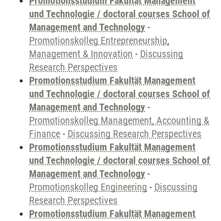
Promotionsstudium Fakultät Management
und Technologie / doctoral courses School of
Management and Technology
-
Promotionskolleg Entrepreneurship,
Management & Innovation
-
Discussing
Research Perspectives
Promotionsstudium Fakultät Management
und Technologie / doctoral courses School of
Management and Technology
-
Promotionskolleg Management, Accounting &
Finance
-
Discussing Research Perspectives
Promotionsstudium Fakultät Management
und Technologie / doctoral courses School of
Management and Technology
-
Promotionskolleg Engineering
-
Discussing
Research Perspectives
Promotionsstudium Fakultät Management