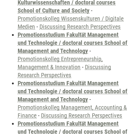
Kulturwissenschaften / doctoral courses
School of Culture and Society
-
Promotionskolleg Wissenskulturen / Digitale
Medien
-
Discussing Research Perspectives
Promotionsstudium Fakultät Management
und Technologie / doctoral courses School of
Management and Technology
-
Promotionskolleg Entrepreneurship,
Management & Innovation
-
Discussing
Research Perspectives
Promotionsstudium Fakultät Management
und Technologie / doctoral courses School of
Management and Technology
-
Promotionskolleg Management, Accounting &
Finance
-
Discussing Research Perspectives
Promotionsstudium Fakultät Management
und Technologie / doctoral courses School of