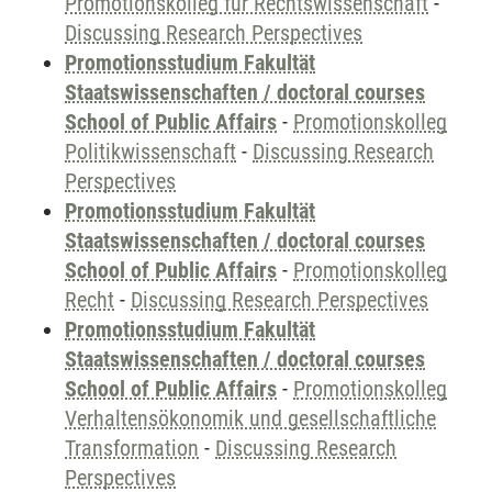
Promotionskolleg für Rechtswissenschaft
-
Discussing Research Perspectives
Promotionsstudium Fakultät
Staatswissenschaften / doctoral courses
School of Public Affairs
-
Promotionskolleg
Politikwissenschaft
-
Discussing Research
Perspectives
Promotionsstudium Fakultät
Staatswissenschaften / doctoral courses
School of Public Affairs
-
Promotionskolleg
Recht
-
Discussing Research Perspectives
Promotionsstudium Fakultät
Staatswissenschaften / doctoral courses
School of Public Affairs
-
Promotionskolleg
Verhaltensökonomik und gesellschaftliche
Transformation
-
Discussing Research
Perspectives