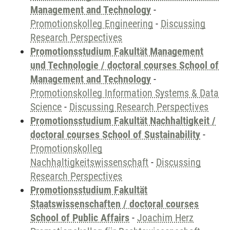
Management and Technology
-
Promotionskolleg Engineering
-
Discussing
Research Perspectives
Promotionsstudium Fakultät Management
und Technologie / doctoral courses School of
Management and Technology
-
Promotionskolleg Information Systems & Data
Science
-
Discussing Research Perspectives
Promotionsstudium Fakultät Nachhaltigkeit /
doctoral courses School of Sustainability
-
Promotionskolleg
Nachhaltigkeitswissenschaft
-
Discussing
Research Perspectives
Promotionsstudium Fakultät
Staatswissenschaften / doctoral courses
School of Public Affairs
-
Joachim Herz