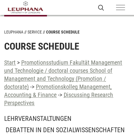
LEUPHANA
SERVICE
COURSE SCHEDULE
COURSE SCHEDULE
Start
>
Promotionsstudium Fakultät Management
und Technologie / doctoral courses School of
Management and Technology (Promotion /
doctorate)
->
Promotionskolleg Management,
Accounting & Finance
->
Discussing Research
Perspectives
LEHRVERANSTALTUNGEN
DEBATTEN IN DEN SOZIALWISSENSCHAFTEN