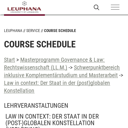
LEUPHANA
SERVICE
COURSE SCHEDULE
COURSE SCHEDULE
Start
>
Masterprogramm Governance & Law:
Rechtswissenschaft (LL.M.)
->
Schwerpunktbereich
inklusive Komplementärstudium und Masterarbeit
->
Law in context: Der Staat in der (post)globalen
Konstellation
LEHRVERANSTALTUNGEN
LAW IN CONTEXT: DER STAAT IN DER
(POST-)GLOBALEN KONSTELLATION