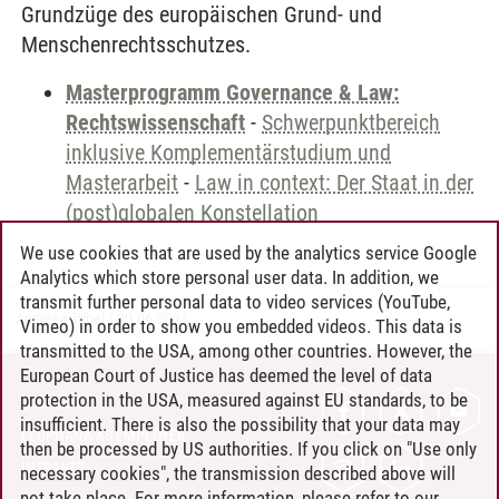
Grundzüge des europäischen Grund- und
Menschenrechtsschutzes.
Masterprogramm Governance & Law:
Rechtswissenschaft
-
Schwerpunktbereich
inklusive Komplementärstudium und
Masterarbeit
-
Law in context: Der Staat in der
(post)globalen Konstellation
We use cookies that are used by the analytics service Google
Analytics which store personal user data. In addition, we
transmit further personal data to video services (YouTube,
Andreea Tribel
/
30.06.2024
Vimeo) in order to show you embedded videos. This data is
transmitted to the USA, among other countries. However, the
European Court of Justice has deemed the level of data
protection in the USA, measured against EU standards, to be
CONTACT
insufficient. There is also the possibility that your data may
LEUPHANA AS EMPLOYER
then be processed by US authorities. If you click on "Use only
INTRANET
necessary cookies", the transmission described above will
not take place. For more information, please refer to our