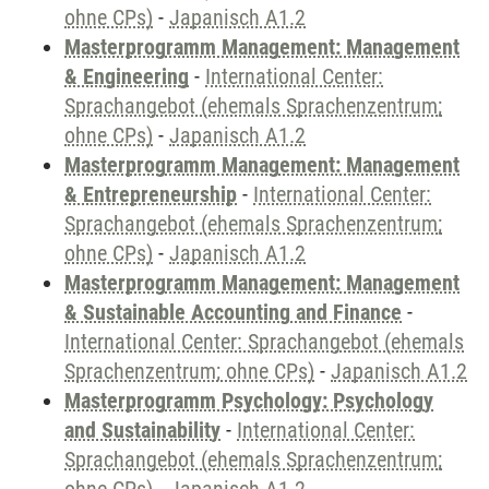
ohne CPs)
-
Japanisch A1.2
Masterprogramm Management: Management
& Engineering
-
International Center:
Sprachangebot (ehemals Sprachenzentrum;
ohne CPs)
-
Japanisch A1.2
Masterprogramm Management: Management
& Entrepreneurship
-
International Center:
Sprachangebot (ehemals Sprachenzentrum;
ohne CPs)
-
Japanisch A1.2
Masterprogramm Management: Management
& Sustainable Accounting and Finance
-
International Center: Sprachangebot (ehemals
Sprachenzentrum; ohne CPs)
-
Japanisch A1.2
Masterprogramm Psychology: Psychology
and Sustainability
-
International Center:
Sprachangebot (ehemals Sprachenzentrum;