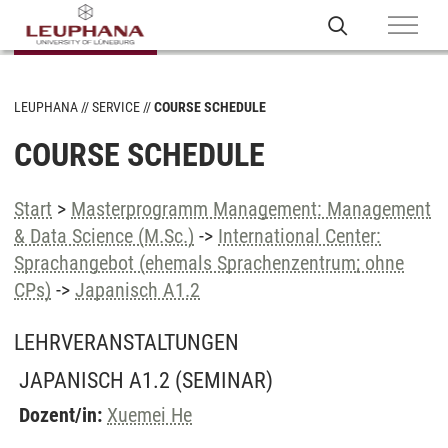
LEUPHANA
SERVICE
COURSE SCHEDULE
COURSE SCHEDULE
Start
>
Masterprogramm Management: Management
& Data Science (M.Sc.)
->
International Center:
Sprachangebot (ehemals Sprachenzentrum; ohne
CPs)
->
Japanisch A1.2
LEHRVERANSTALTUNGEN
JAPANISCH A1.2
(SEMINAR)
Dozent/in:
Xuemei He