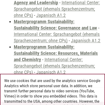
Agency and Leadership
-
International Center:
Sprachangebot (ehemals Sprachenzentrum;
ohne CPs)
-
Japanisch A1.2
Masterprogramm Sustainability:
Sustainability Science: Governance and Law
-
International Center: Sprachangebot (ehemals
Sprachenzentrum; ohne CPs)
-
Japanisch A1.2
Masterprogramm Sustainability:
Sustainability Science: Resources, Materials
and Chemistry
-
International Center:
Sprachangebot (ehemals Sprachenzentrum;
ohne CPs)
-
Japanisch A1.2
We use cookies that are used by the analytics service Google
Analytics which store personal user data. In addition, we
transmit further personal data to video services (YouTube,
Andreea Tribel
/
30.06.2024
Vimeo) in order to show you embedded videos. This data is
transmitted to the USA, among other countries. However, the