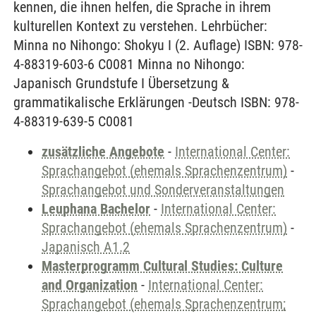
kennen, die ihnen helfen, die Sprache in ihrem
kulturellen Kontext zu verstehen. Lehrbücher:
Minna no Nihongo: Shokyu I (2. Auflage) ISBN: 978-
4-88319-603-6 C0081 Minna no Nihongo:
Japanisch Grundstufe I Übersetzung &
grammatikalische Erklärungen -Deutsch ISBN: 978-
4-88319-639-5 C0081
zusätzliche Angebote
-
International Center:
Sprachangebot (ehemals Sprachenzentrum)
-
Sprachangebot und Sonderveranstaltungen
Leuphana Bachelor
-
International Center:
Sprachangebot (ehemals Sprachenzentrum)
-
Japanisch A1.2
Masterprogramm Cultural Studies: Culture
and Organization
-
International Center:
Sprachangebot (ehemals Sprachenzentrum;