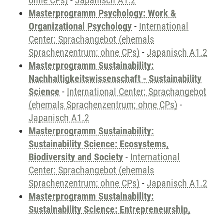
ohne CPs)
-
Japanisch A1.2
Masterprogramm Psychology: Work &
Organizational Psychology
-
International
Center: Sprachangebot (ehemals
Sprachenzentrum; ohne CPs)
-
Japanisch A1.2
Masterprogramm Sustainability:
Nachhaltigkeitswissenschaft - Sustainability
Science
-
International Center: Sprachangebot
(ehemals Sprachenzentrum; ohne CPs)
-
Japanisch A1.2
Masterprogramm Sustainability:
Sustainability Science: Ecosystems,
Biodiversity and Society
-
International
Center: Sprachangebot (ehemals
Sprachenzentrum; ohne CPs)
-
Japanisch A1.2
Masterprogramm Sustainability:
Sustainability Science: Entrepreneurship,