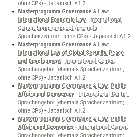
ohne CPs)
-
Japanisch A1.2
Masterprogramm Governance & Law:
International Economic Law
-
International
Center: Sprachangebot (ehemals
Sprachenzentrum; ohne CPs)
-
Japanisch A1.2
Masterprogramm Governance & Law:
International Law of Global Security, Peace
and Development
-
International Center:
Sprachangebot (ehemals Sprachenzentrum;
ohne CPs)
-
Japanisch A1.2
Masterprogramm Governance & Law: Public
Affairs and Democracy
-
International Center:
Sprachangebot (ehemals Sprachenzentrum;
ohne CPs)
-
Japanisch A1.2
Masterprogramm Governance & Law: Public
Affairs and Economics
-
International Center:
Sprachangebot (ehemals Sprachenzentrum;