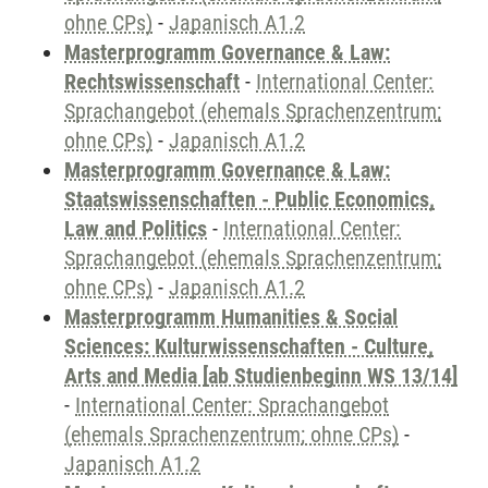
ohne CPs)
-
Japanisch A1.2
Masterprogramm Governance & Law:
Rechtswissenschaft
-
International Center:
Sprachangebot (ehemals Sprachenzentrum;
ohne CPs)
-
Japanisch A1.2
Masterprogramm Governance & Law:
Staatswissenschaften - Public Economics,
Law and Politics
-
International Center:
Sprachangebot (ehemals Sprachenzentrum;
ohne CPs)
-
Japanisch A1.2
Masterprogramm Humanities & Social
Sciences: Kulturwissenschaften - Culture,
Arts and Media [ab Studienbeginn WS 13/14]
-
International Center: Sprachangebot
(ehemals Sprachenzentrum; ohne CPs)
-
Japanisch A1.2