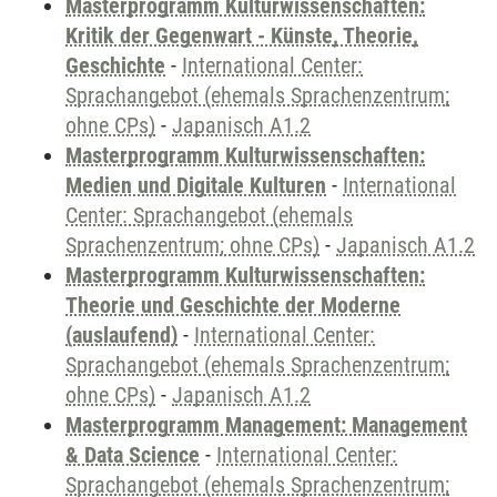
Masterprogramm Kulturwissenschaften:
Kritik der Gegenwart - Künste, Theorie,
Geschichte
-
International Center:
Sprachangebot (ehemals Sprachenzentrum;
ohne CPs)
-
Japanisch A1.2
Masterprogramm Kulturwissenschaften:
Medien und Digitale Kulturen
-
International
Center: Sprachangebot (ehemals
Sprachenzentrum; ohne CPs)
-
Japanisch A1.2
Masterprogramm Kulturwissenschaften:
Theorie und Geschichte der Moderne
(auslaufend)
-
International Center:
Sprachangebot (ehemals Sprachenzentrum;
ohne CPs)
-
Japanisch A1.2
Masterprogramm Management: Management
& Data Science
-
International Center:
Sprachangebot (ehemals Sprachenzentrum;