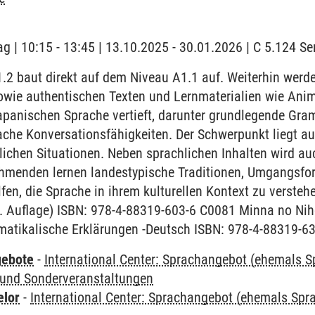
ag | 10:15 - 13:45 | 13.10.2025 - 30.01.2026 | C 5.124 
.2 baut direkt auf dem Niveau A1.1 auf. Weiterhin werd
wie authentischen Texten und Lernmaterialien wie Anim
apanischen Sprache vertieft, darunter grundlegende Gram
ache Konversationsfähigkeiten. Der Schwerpunkt liegt a
glichen Situationen. Neben sprachlichen Inhalten wird au
lnehmenden lernen landestypische Traditionen, Umgangsf
lfen, die Sprache in ihrem kulturellen Kontext zu verste
2. Auflage) ISBN: 978-4-88319-603-6 C0081 Minna no Nih
atikalische Erklärungen -Deutsch ISBN: 978-4-88319-6
gebote
-
International Center: Sprachangebot (ehemals 
und Sonderveranstaltungen
elor
-
International Center: Sprachangebot (ehemals Sp