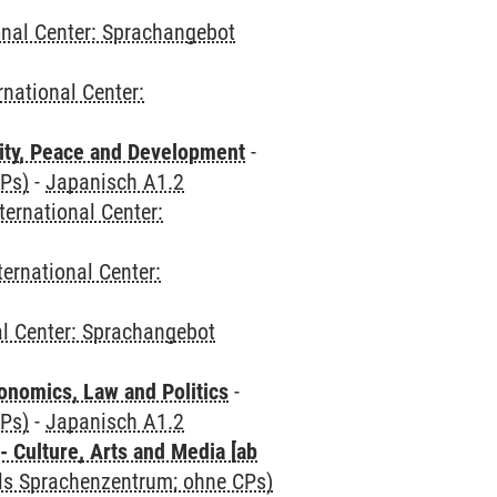
onal Center: Sprachangebot
rnational Center:
ity, Peace and Development
-
CPs)
-
Japanisch A1.2
ternational Center:
ternational Center:
al Center: Sprachangebot
nomics, Law and Politics
-
CPs)
-
Japanisch A1.2
 Culture, Arts and Media [ab
als Sprachenzentrum; ohne CPs)