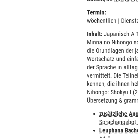
Termin:
wöchentlich | Dienst
Inhalt:
Japanisch A 1
Minna no Nihongo so
die Grundlagen der j
Wortschatz und einf
der Sprache in alltä
vermittelt. Die Tei
kennen, die ihnen he
Nihongo: Shokyu I (
Übersetzung & gramm
zusätzliche An
Sprachangebot 
Leuphana Bach