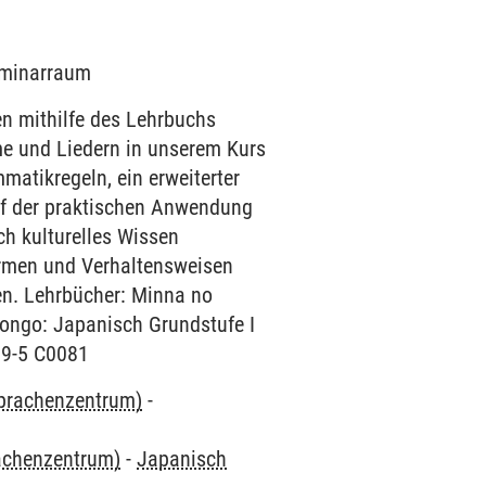
Seminarraum
en mithilfe des Lehrbuchs
e und Liedern in unserem Kurs
matikregeln, ein erweiterter
uf der praktischen Anwendung
ch kulturelles Wissen
ormen und Verhaltensweisen
hen. Lehrbücher: Minna no
ongo: Japanisch Grundstufe I
39-5 C0081
Sprachenzentrum)
-
rachenzentrum)
-
Japanisch