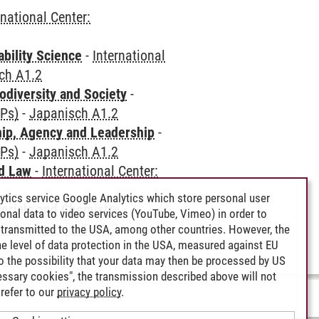
rnational Center:
bility Science
-
International
ch A1.2
odiversity and Society
-
CPs)
-
Japanisch A1.2
hip, Agency and Leadership
-
CPs)
-
Japanisch A1.2
nd Law
-
International Center:
ytics service Google Analytics which store personal user
terials and Chemistry
-
rsonal data to video services (YouTube, Vimeo) in order to
CPs)
-
Japanisch A1.2
transmitted to the USA, among other countries. However, the
e level of data protection in the USA, measured against EU
lso the possibility that your data may then be processed by US
cessary cookies", the transmission described above will not
refer to our
privacy policy
.