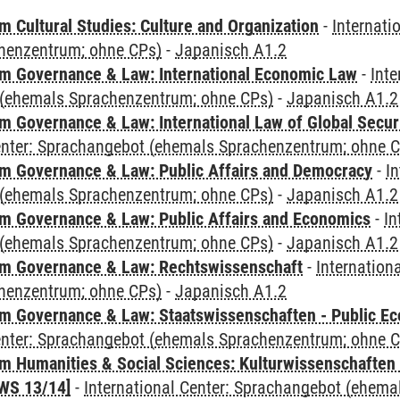
 Cultural Studies: Culture and Organization
-
Internati
henzentrum; ohne CPs)
-
Japanisch A1.2
 Governance & Law: International Economic Law
-
Inte
(ehemals Sprachenzentrum; ohne CPs)
-
Japanisch A1.2
 Governance & Law: International Law of Global Secur
Center: Sprachangebot (ehemals Sprachenzentrum; ohne 
 Governance & Law: Public Affairs and Democracy
-
In
(ehemals Sprachenzentrum; ohne CPs)
-
Japanisch A1.2
 Governance & Law: Public Affairs and Economics
-
In
(ehemals Sprachenzentrum; ohne CPs)
-
Japanisch A1.2
m Governance & Law: Rechtswissenschaft
-
Internation
henzentrum; ohne CPs)
-
Japanisch A1.2
 Governance & Law: Staatswissenschaften - Public Eco
Center: Sprachangebot (ehemals Sprachenzentrum; ohne 
 Humanities & Social Sciences: Kulturwissenschaften -
WS 13/14]
-
International Center: Sprachangebot (ehem