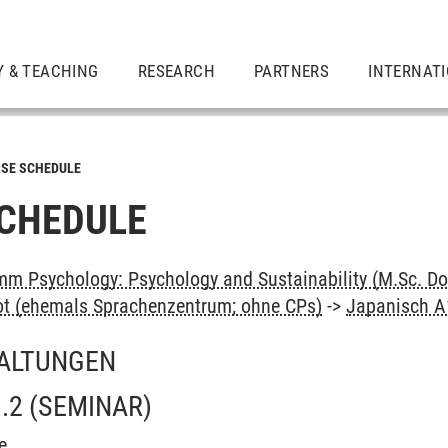
Y & TEACHING
RESEARCH
PARTNERS
INTERNAT
SE SCHEDULE
CHEDULE
m Psychology: Psychology and Sustainability (M.Sc. Do
ot (ehemals Sprachenzentrum; ohne CPs)
->
Japanisch A
ALTUNGEN
.2
(SEMINAR)
e