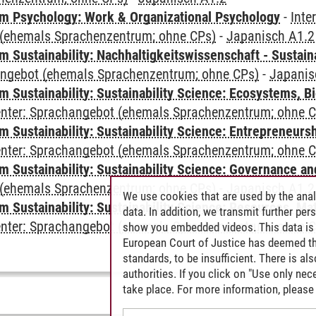
 Psychology: Work & Organizational Psychology
-
Inte
(ehemals Sprachenzentrum; ohne CPs)
-
Japanisch A1.2
Sustainability: Nachhaltigkeitswissenschaft - Sustaina
angebot (ehemals Sprachenzentrum; ohne CPs)
-
Japanis
Sustainability: Sustainability Science: Ecosystems, Bi
Center: Sprachangebot (ehemals Sprachenzentrum; ohne 
 Sustainability: Sustainability Science: Entrepreneurs
Center: Sprachangebot (ehemals Sprachenzentrum; ohne 
 Sustainability: Sustainability Science: Governance a
(ehemals Sprachenzentrum; ohne CPs)
-
Japanisch A1.2
We use cookies that are used by the anal
Sustainability: Sustainability Science: Resources, Ma
data. In addition, we transmit further pe
Center: Sprachangebot (ehemals Sprachenzentrum; ohne 
show you embedded videos. This data is 
European Court of Justice has deemed th
standards, to be insufficient. There is a
authorities. If you click on "Use only ne
take place. For more information, please 