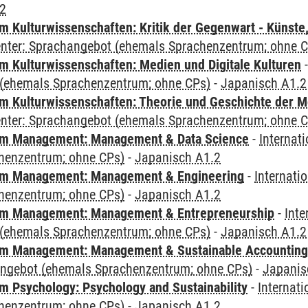
.2
 Kulturwissenschaften: Kritik der Gegenwart - Künste,
Center: Sprachangebot (ehemals Sprachenzentrum; ohne 
 Kulturwissenschaften: Medien und Digitale Kulturen
(ehemals Sprachenzentrum; ohne CPs)
-
Japanisch A1.2
 Kulturwissenschaften: Theorie und Geschichte der M
Center: Sprachangebot (ehemals Sprachenzentrum; ohne 
m Management: Management & Data Science
-
Internat
henzentrum; ohne CPs)
-
Japanisch A1.2
m Management: Management & Engineering
-
Internati
henzentrum; ohne CPs)
-
Japanisch A1.2
m Management: Management & Entrepreneurship
-
Inte
(ehemals Sprachenzentrum; ohne CPs)
-
Japanisch A1.2
m Management: Management & Sustainable Accounting
angebot (ehemals Sprachenzentrum; ohne CPs)
-
Japanis
 Psychology: Psychology and Sustainability
-
Internat
henzentrum; ohne CPs)
-
Japanisch A1.2