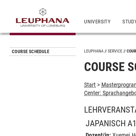
UNIVERSITY
STUD
LEUPHANA
SERVICE
COUR
COURSE SCHEDULE
COURSE S
Start
>
Masterprogram
Center: Sprachangeb
LEHRVERANST
JAPANISCH A1
Dozent/in:
Xuemei H