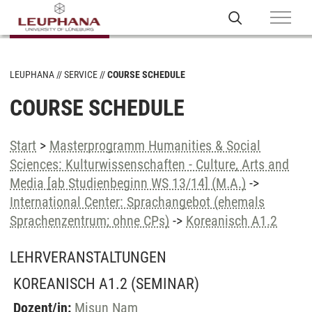
LEUPHANA
SERVICE
COURSE SCHEDULE
COURSE SCHEDULE
Start
>
Masterprogramm Humanities & Social
Sciences: Kulturwissenschaften - Culture, Arts and
Media [ab Studienbeginn WS 13/14] (M.A.)
->
International Center: Sprachangebot (ehemals
Sprachenzentrum; ohne CPs)
->
Koreanisch A1.2
LEHRVERANSTALTUNGEN
KOREANISCH A1.2
(SEMINAR)
Dozent/in:
Misun Nam