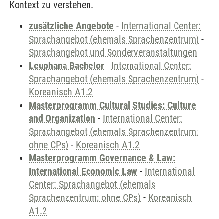
Kontext zu verstehen.
zusätzliche Angebote
-
International Center:
Sprachangebot (ehemals Sprachenzentrum)
-
Sprachangebot und Sonderveranstaltungen
Leuphana Bachelor
-
International Center:
Sprachangebot (ehemals Sprachenzentrum)
-
Koreanisch A1.2
Masterprogramm Cultural Studies: Culture
and Organization
-
International Center:
Sprachangebot (ehemals Sprachenzentrum;
ohne CPs)
-
Koreanisch A1.2
Masterprogramm Governance & Law:
International Economic Law
-
International
Center: Sprachangebot (ehemals
Sprachenzentrum; ohne CPs)
-
Koreanisch
A1.2