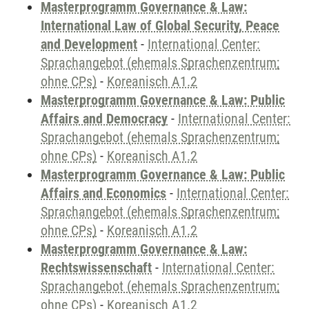
Masterprogramm Governance & Law:
International Law of Global Security, Peace
and Development
-
International Center:
Sprachangebot (ehemals Sprachenzentrum;
ohne CPs)
-
Koreanisch A1.2
Masterprogramm Governance & Law: Public
Affairs and Democracy
-
International Center:
Sprachangebot (ehemals Sprachenzentrum;
ohne CPs)
-
Koreanisch A1.2
Masterprogramm Governance & Law: Public
Affairs and Economics
-
International Center:
Sprachangebot (ehemals Sprachenzentrum;
ohne CPs)
-
Koreanisch A1.2
Masterprogramm Governance & Law:
Rechtswissenschaft
-
International Center:
Sprachangebot (ehemals Sprachenzentrum;
ohne CPs)
-
Koreanisch A1.2