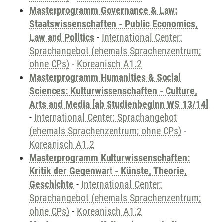
Masterprogramm Governance & Law:
Staatswissenschaften - Public Economics,
Law and Politics
-
International Center:
Sprachangebot (ehemals Sprachenzentrum;
ohne CPs)
-
Koreanisch A1.2
Masterprogramm Humanities & Social
Sciences: Kulturwissenschaften - Culture,
Arts and Media [ab Studienbeginn WS 13/14]
-
International Center: Sprachangebot
(ehemals Sprachenzentrum; ohne CPs)
-
Koreanisch A1.2
Masterprogramm Kulturwissenschaften:
Kritik der Gegenwart - Künste, Theorie,
Geschichte
-
International Center:
Sprachangebot (ehemals Sprachenzentrum;
ohne CPs)
-
Koreanisch A1.2