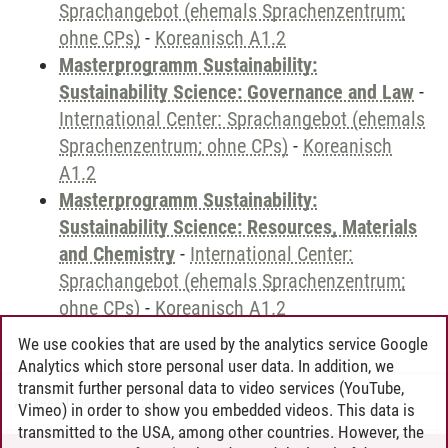
Sprachangebot (ehemals Sprachenzentrum;
ohne CPs)
-
Koreanisch A1.2
Masterprogramm Sustainability:
Sustainability Science: Governance and Law
-
International Center: Sprachangebot (ehemals
Sprachenzentrum; ohne CPs)
-
Koreanisch
A1.2
Masterprogramm Sustainability:
Sustainability Science: Resources, Materials
and Chemistry
-
International Center:
Sprachangebot (ehemals Sprachenzentrum;
ohne CPs)
-
Koreanisch A1.2
We use cookies that are used by the analytics service Google
Analytics which store personal user data. In addition, we
transmit further personal data to video services (YouTube,
Andreea Tribel
/
30.06.2024
Vimeo) in order to show you embedded videos. This data is
transmitted to the USA, among other countries. However, the