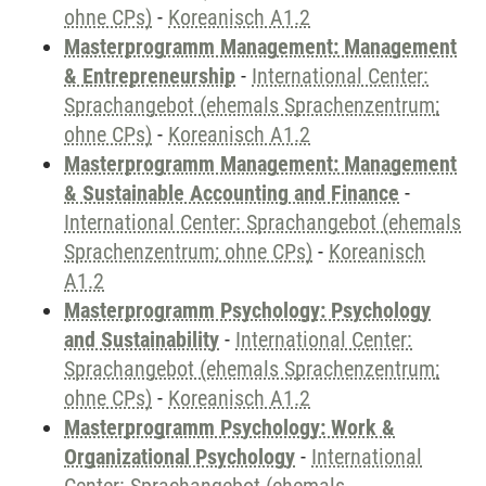
ohne CPs)
-
Koreanisch A1.2
Masterprogramm Management: Management
& Entrepreneurship
-
International Center:
Sprachangebot (ehemals Sprachenzentrum;
ohne CPs)
-
Koreanisch A1.2
Masterprogramm Management: Management
& Sustainable Accounting and Finance
-
International Center: Sprachangebot (ehemals
Sprachenzentrum; ohne CPs)
-
Koreanisch
A1.2
Masterprogramm Psychology: Psychology
and Sustainability
-
International Center:
Sprachangebot (ehemals Sprachenzentrum;
ohne CPs)
-
Koreanisch A1.2
Masterprogramm Psychology: Work &
Organizational Psychology
-
International