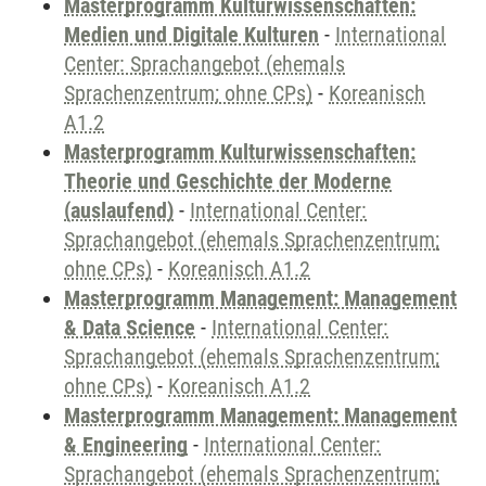
Masterprogramm Kulturwissenschaften:
Medien und Digitale Kulturen
-
International
Center: Sprachangebot (ehemals
Sprachenzentrum; ohne CPs)
-
Koreanisch
A1.2
Masterprogramm Kulturwissenschaften:
Theorie und Geschichte der Moderne
(auslaufend)
-
International Center:
Sprachangebot (ehemals Sprachenzentrum;
ohne CPs)
-
Koreanisch A1.2
Masterprogramm Management: Management
& Data Science
-
International Center:
Sprachangebot (ehemals Sprachenzentrum;
ohne CPs)
-
Koreanisch A1.2
Masterprogramm Management: Management
& Engineering
-
International Center:
Sprachangebot (ehemals Sprachenzentrum;