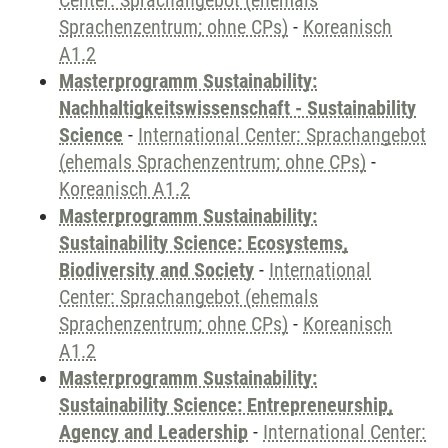
Center: Sprachangebot (ehemals
Sprachenzentrum; ohne CPs)
-
Koreanisch
A1.2
Masterprogramm Sustainability:
Nachhaltigkeitswissenschaft - Sustainability
Science
-
International Center: Sprachangebot
(ehemals Sprachenzentrum; ohne CPs)
-
Koreanisch A1.2
Masterprogramm Sustainability:
Sustainability Science: Ecosystems,
Biodiversity and Society
-
International
Center: Sprachangebot (ehemals
Sprachenzentrum; ohne CPs)
-
Koreanisch
A1.2
Masterprogramm Sustainability:
Sustainability Science: Entrepreneurship,
Agency and Leadership
-
International Center: