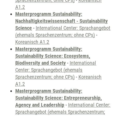
Sprachenzentrum; ohne CPs)
-
Koreanisch
A1.2
Masterprogramm Sustainability:
Nachhaltigkeitswissenschaft - Sustainability
Science
-
International Center: Sprachangebot
(ehemals Sprachenzentrum; ohne CPs)
-
Koreanisch A1.2
Masterprogramm Sustainability:
Sustainability Science: Ecosystems,
Biodiversity and Society
-
International
Center: Sprachangebot (ehemals
Sprachenzentrum; ohne CPs)
-
Koreanisch
A1.2
Masterprogramm Sustainability:
Sustainability Science: Entrepreneurship,
Agency and Leadership
-
International Center:
Sprachangebot (ehemals Sprachenzentrum;