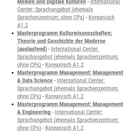
Medien und Digitale Kulturen
-
International
Center: Sprachangebot (ehemals
Sprachenzentrum; ohne CPs)
-
Koreanisch
A1.2
Masterprogramm Kulturwissenschaften:
Theorie und Geschichte der Moderne
(auslaufend)
-
International Center:
Sprachangebot (ehemals Sprachenzentrum;
ohne CPs)
-
Koreanisch A1.2
Masterprogramm Management: Management
& Data Science
-
International Center:
Sprachangebot (ehemals Sprachenzentrum;
ohne CPs)
-
Koreanisch A1.2
Masterprogramm Management: Management
& Engineering
-
International Center:
Sprachangebot (ehemals Sprachenzentrum;
ohne CPs)
-
Koreanisch A1.2