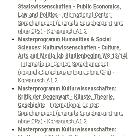
Staatswissenschaften - Public Economics,
Law and Politics
-
International Center:
Sprachangebot (ehemals Sprachenzentrum;
ohne CPs)
-
Koreanisch A1.2
Masterprogramm Humanities & Social
Sciences: Kulturwissenschaften - Culture,
Arts and Media [ab Studienbeginn WS 13/14]
-
International Center: Sprachangebot
(ehemals Sprachenzentrum; ohne CPs)
-
Koreanisch A1.2
Masterprogramm Kulturwissenschaften:
Kritik der Gegenwart - Künste, Theorie,
Geschichte
-
International Center:
Sprachangebot (ehemals Sprachenzentrum;
ohne CPs)
-
Koreanisch A1.2
Masterprogramm Kulturwissenschaften: