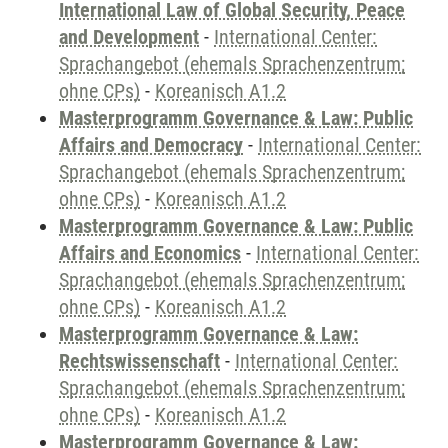
International Law of Global Security, Peace
and Development
-
International Center:
Sprachangebot (ehemals Sprachenzentrum;
ohne CPs)
-
Koreanisch A1.2
Masterprogramm Governance & Law: Public
Affairs and Democracy
-
International Center:
Sprachangebot (ehemals Sprachenzentrum;
ohne CPs)
-
Koreanisch A1.2
Masterprogramm Governance & Law: Public
Affairs and Economics
-
International Center:
Sprachangebot (ehemals Sprachenzentrum;
ohne CPs)
-
Koreanisch A1.2
Masterprogramm Governance & Law:
Rechtswissenschaft
-
International Center:
Sprachangebot (ehemals Sprachenzentrum;
ohne CPs)
-
Koreanisch A1.2
Masterprogramm Governance & Law: