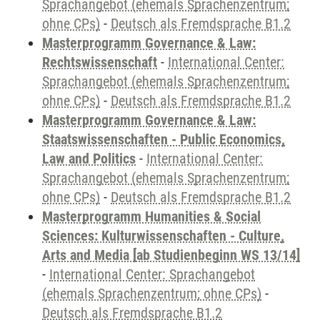
Sprachangebot (ehemals Sprachenzentrum;
ohne CPs)
-
Deutsch als Fremdsprache B1.2
Masterprogramm Governance & Law:
Rechtswissenschaft
-
International Center:
Sprachangebot (ehemals Sprachenzentrum;
ohne CPs)
-
Deutsch als Fremdsprache B1.2
Masterprogramm Governance & Law:
Staatswissenschaften - Public Economics,
Law and Politics
-
International Center:
Sprachangebot (ehemals Sprachenzentrum;
ohne CPs)
-
Deutsch als Fremdsprache B1.2
Masterprogramm Humanities & Social
Sciences: Kulturwissenschaften - Culture,
Arts and Media [ab Studienbeginn WS 13/14]
-
International Center: Sprachangebot
(ehemals Sprachenzentrum; ohne CPs)
-
Deutsch als Fremdsprache B1.2