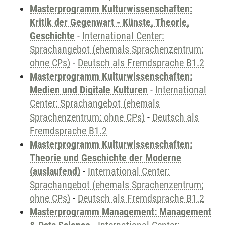
Masterprogramm Kulturwissenschaften:
Kritik der Gegenwart - Künste, Theorie,
Geschichte
-
International Center:
Sprachangebot (ehemals Sprachenzentrum;
ohne CPs)
-
Deutsch als Fremdsprache B1.2
Masterprogramm Kulturwissenschaften:
Medien und Digitale Kulturen
-
International
Center: Sprachangebot (ehemals
Sprachenzentrum; ohne CPs)
-
Deutsch als
Fremdsprache B1.2
Masterprogramm Kulturwissenschaften:
Theorie und Geschichte der Moderne
(auslaufend)
-
International Center:
Sprachangebot (ehemals Sprachenzentrum;
ohne CPs)
-
Deutsch als Fremdsprache B1.2
Masterprogramm Management: Management