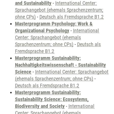
and Sustainability
-
International Center:
Sprachangebot (ehemals Sprachenzentrum;
ohne CPs)
-
Deutsch als Fremdsprache B1.2
Masterprogramm Psychology: Work &
Organizational Psychology
-
International
Center: Sprachangebot (ehemals
Sprachenzentrum; ohne CPs)
-
Deutsch als
Fremdsprache B1.2
Masterprogramm Sustainability:
Nachhaltigkeitswissenschaft - Sustainability
Science
-
International Center: Sprachangebot
(ehemals Sprachenzentrum; ohne CPs)
-
Deutsch als Fremdsprache B1.2
Masterprogramm Sustainability:
Sustainability Science: Ecosystems,
Biodiversity and Society
-
International
Center: Sprachangebot (ehemals