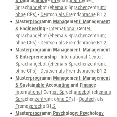
& Data Science
-
International Center:
Sprachangebot (ehemals Sprachenzentrum;
ohne CPs)
-
Deutsch als Fremdsprache B1.2
Masterprogramm Management: Management
& Engineering
-
International Center:
Sprachangebot (ehemals Sprachenzentrum;
ohne CPs)
-
Deutsch als Fremdsprache B1.2
Masterprogramm Management: Management
& Entrepreneurship
-
International Center:
Sprachangebot (ehemals Sprachenzentrum;
ohne CPs)
-
Deutsch als Fremdsprache B1.2
Masterprogramm Management: Management
& Sustainable Accounting and Finance
-
International Center: Sprachangebot (ehemals
Sprachenzentrum; ohne CPs)
-
Deutsch als
Fremdsprache B1.2
Masterprogramm Psychology: Psychology