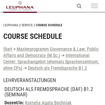
LEUPHANA
SERVICE
COURSE SCHEDULE
COURSE SCHEDULE
Start
>
Masterprogramm Governance & Law: Public
Affairs and Democracy (M.Sc.)
->
International
Center: Sprachangebot (ehemals Sprachenzentrum;
ohne CPs)
->
Deutsch als Fremdsprache B1.2
LEHRVERANSTALTUNGEN
DEUTSCH ALS FREMDSPRACHE (DAF) B1.2
(SEMINAR)
Dozent/in:
Kornelia Agata Bochniak