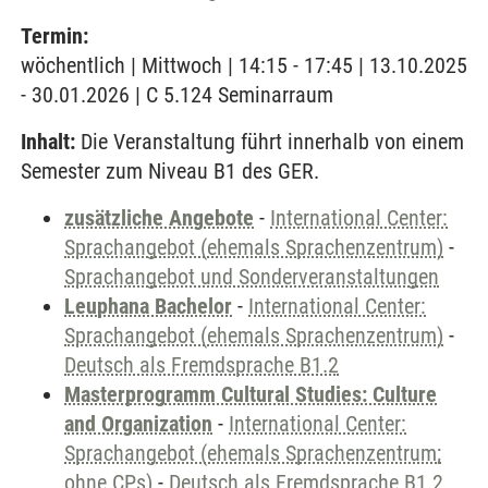
Termin:
wöchentlich | Mittwoch | 14:15 - 17:45 | 13.10.2025
- 30.01.2026 | C 5.124 Seminarraum
Inhalt:
Die Veranstaltung führt innerhalb von einem
Semester zum Niveau B1 des GER.
zusätzliche Angebote
-
International Center:
Sprachangebot (ehemals Sprachenzentrum)
-
Sprachangebot und Sonderveranstaltungen
Leuphana Bachelor
-
International Center:
Sprachangebot (ehemals Sprachenzentrum)
-
Deutsch als Fremdsprache B1.2
Masterprogramm Cultural Studies: Culture
and Organization
-
International Center:
Sprachangebot (ehemals Sprachenzentrum;
ohne CPs)
-
Deutsch als Fremdsprache B1.2