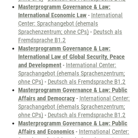
Masterprogramm Governance & Law:
International Economic Law
-
International
Center: Sprachangebot (ehemals
Sprachenzentrum; ohne CPs)
-
Deutsch als
Fremdsprache B1.2
Masterprogramm Governance & Law:
International Law of Global Security, Peace
and Development
-
International Center:
Sprachangebot (ehemals Sprachenzentrum;
ohne CPs)
-
Deutsch als Fremdsprache B1.2
Masterprogramm Governance & Law: Public
Affairs and Democracy
-
International Center:
Sprachangebot (ehemals Sprachenzentrum;
ohne CPs)
-
Deutsch als Fremdsprache B1.2
Masterprogramm Governance & Law: Public
Affairs and Economics
-
International Center: