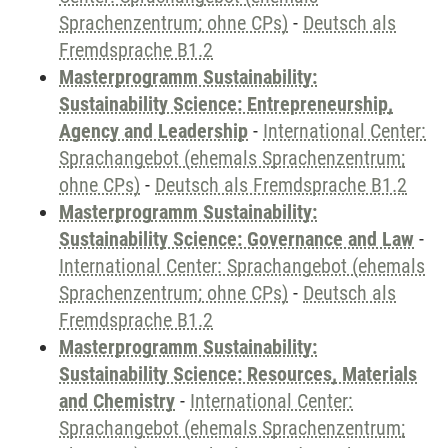
Sprachenzentrum; ohne CPs)
-
Deutsch als
Fremdsprache B1.2
Masterprogramm Sustainability:
Sustainability Science: Entrepreneurship,
Agency and Leadership
-
International Center:
Sprachangebot (ehemals Sprachenzentrum;
ohne CPs)
-
Deutsch als Fremdsprache B1.2
Masterprogramm Sustainability:
Sustainability Science: Governance and Law
-
International Center: Sprachangebot (ehemals
Sprachenzentrum; ohne CPs)
-
Deutsch als
Fremdsprache B1.2
Masterprogramm Sustainability:
Sustainability Science: Resources, Materials
and Chemistry
-
International Center:
Sprachangebot (ehemals Sprachenzentrum;