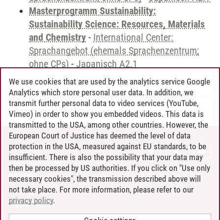
Masterprogramm Sustainability:
Sustainability Science: Resources, Materials
and Chemistry
-
International Center:
Sprachangebot (ehemals Sprachenzentrum;
ohne CPs)
-
Japanisch A2.1
We use cookies that are used by the analytics service Google
Analytics which store personal user data. In addition, we
transmit further personal data to video services (YouTube,
Andreea Tribel
/
30.06.2024
Vimeo) in order to show you embedded videos. This data is
transmitted to the USA, among other countries. However, the
European Court of Justice has deemed the level of data
protection in the USA, measured against EU standards, to be
CONTACT
insufficient. There is also the possibility that your data may
LEUPHANA AS EMPLOYER
then be processed by US authorities. If you click on "Use only
INTRANET
necessary cookies", the transmission described above will
not take place. For more information, please refer to our
SITE NOTICE
privacy policy
.
PRIVACY POLICY
ACCESSIBILITY