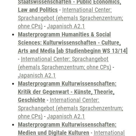
Staatswissenschaften - Public Economics,
Law and Politics
-
International Center:
Sprachangebot (ehemals Sprachenzentrum;
ohne CPs)
-
Japanisch A2.1
Masterprogramm Humanities & Social
Sciences: Kulturwissenschaften - Culture,
Arts and Media [ab Studienbeginn WS 13/14]
-
International Center: Sprachangebot
(ehemals Sprachenzentrum; ohne CPs)
-
Japanisch A2.1
Masterprogramm Kulturwissenschaften:
Kritik der Gegenwart - Künste, Theorie,
Geschichte
-
International Center:
Sprachangebot (ehemals Sprachenzentrum;
ohne CPs)
-
Japanisch A2.1
Masterprogramm Kulturwissenschaften:
Medien und Digitale Kulturen
-
International