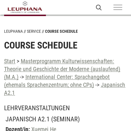
LEUPHANA
SERVICE
COURSE SCHEDULE
COURSE SCHEDULE
Start
>
Masterprogramm Kulturwissenschaften:
Theorie und Geschichte der Moderne (auslaufend)
(M.A.)
->
International Center: Sprachangebot
(ehemals Sprachenzentrum; ohne CPs)
->
Japanisch
A2.1
LEHRVERANSTALTUNGEN
JAPANISCH A2.1
(SEMINAR)
Dozent/in:
Xuemei He