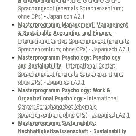
& Entrepreneurship
-
International Center:
Sprachangebot (ehemals Sprachenzentrum;
ohne CPs)
-
Japanisch A2.1
Masterprogramm Management: Management
& Sustainable Accounting and Finance
-
International Center: Sprachangebot (ehemals
Sprachenzentrum; ohne CPs)
-
Japanisch A2.1
Masterprogramm Psychology: Psychology
and Sustainability
-
International Center:
Sprachangebot (ehemals Sprachenzentrum;
ohne CPs)
-
Japanisch A2.1
Masterprogramm Psychology: Work &
Organizational Psychology
-
International
Center: Sprachangebot (ehemals
Sprachenzentrum; ohne CPs)
-
Japanisch A2.1
Masterprogramm Sustainability:
Nachhaltigkeitswissenschaft - Sustainability