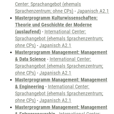
Center: Sprachangebot (ehemals
Sprachenzentrum; ohne CPs)
-
Japanisch A2.1
Masterprogramm Kulturwissenschaften:
Theorie und Geschichte der Moderne
(auslaufend)
-
International Center:
Sprachangebot (ehemals Sprachenzentrum;
ohne CPs)
-
Japanisch A2.1
Masterprogramm Management: Management
& Data Science
-
International Center:
Sprachangebot (ehemals Sprachenzentrum;
ohne CPs)
-
Japanisch A2.1
Masterprogramm Management: Management
& Engineering
-
International Center:
Sprachangebot (ehemals Sprachenzentrum;
ohne CPs)
-
Japanisch A2.1
Masterprogramm Management: Management