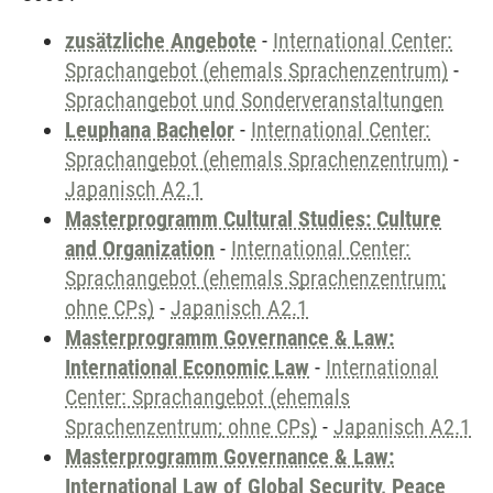
zusätzliche Angebote
-
International Center:
Sprachangebot (ehemals Sprachenzentrum)
-
Sprachangebot und Sonderveranstaltungen
Leuphana Bachelor
-
International Center:
Sprachangebot (ehemals Sprachenzentrum)
-
Japanisch A2.1
Masterprogramm Cultural Studies: Culture
and Organization
-
International Center:
Sprachangebot (ehemals Sprachenzentrum;
ohne CPs)
-
Japanisch A2.1
Masterprogramm Governance & Law:
International Economic Law
-
International
Center: Sprachangebot (ehemals
Sprachenzentrum; ohne CPs)
-
Japanisch A2.1
Masterprogramm Governance & Law:
International Law of Global Security, Peace