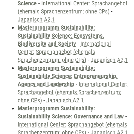
Science
-
International Center: Sprachangebot
(ehemals Sprachenzentrum; ohne CPs)
-
Japanisch A2.1
Masterprogramm Sustainability:
Sustainability Science: Ecosystems,
Biodiversity and Society
-
International
Center: Sprachangebot (ehemals
Sprachenzentrum; ohne CPs)
-
Japanisch A2.1
Masterprogramm Sustainability:
Sustainability Science: Entrepreneurship,
Agency and Leadership
-
International Center:
Sprachangebot (ehemals Sprachenzentrum;
ohne CPs)
-
Japanisch A2.1
Masterprogramm Sustainability:
Sustainability Science: Governance and Law
-
International Center: Sprachangebot (ehemals
Sprachenzentrum; ohne CPs)
-
Japanisch A2.1