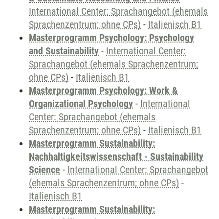
International Center: Sprachangebot (ehemals
Sprachenzentrum; ohne CPs)
-
Italienisch B1
Masterprogramm Psychology: Psychology
and Sustainability
-
International Center:
Sprachangebot (ehemals Sprachenzentrum;
ohne CPs)
-
Italienisch B1
Masterprogramm Psychology: Work &
Organizational Psychology
-
International
Center: Sprachangebot (ehemals
Sprachenzentrum; ohne CPs)
-
Italienisch B1
Masterprogramm Sustainability:
Nachhaltigkeitswissenschaft - Sustainability
Science
-
International Center: Sprachangebot
(ehemals Sprachenzentrum; ohne CPs)
-
Italienisch B1
Masterprogramm Sustainability: