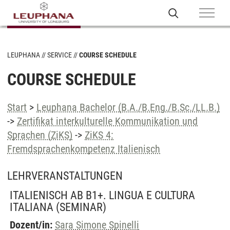
LEUPHANA
SERVICE
COURSE SCHEDULE
COURSE SCHEDULE
Start
>
Leuphana Bachelor (B.A./B.Eng./B.Sc./LL.B.)
->
Zertifikat interkulturelle Kommunikation und
Sprachen (ZiKS)
->
ZiKS 4:
Fremdsprachenkompetenz Italienisch
LEHRVERANSTALTUNGEN
ITALIENISCH AB B1+. LINGUA E CULTURA
ITALIANA
(SEMINAR)
Dozent/in:
Sara Simone Spinelli