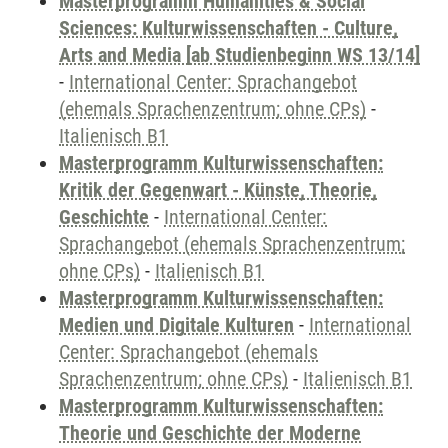
Masterprogramm Humanities & Social
Sciences: Kulturwissenschaften - Culture,
Arts and Media [ab Studienbeginn WS 13/14]
-
International Center: Sprachangebot
(ehemals Sprachenzentrum; ohne CPs)
-
Italienisch B1
Masterprogramm Kulturwissenschaften:
Kritik der Gegenwart - Künste, Theorie,
Geschichte
-
International Center:
Sprachangebot (ehemals Sprachenzentrum;
ohne CPs)
-
Italienisch B1
Masterprogramm Kulturwissenschaften:
Medien und Digitale Kulturen
-
International
Center: Sprachangebot (ehemals
Sprachenzentrum; ohne CPs)
-
Italienisch B1
Masterprogramm Kulturwissenschaften:
Theorie und Geschichte der Moderne