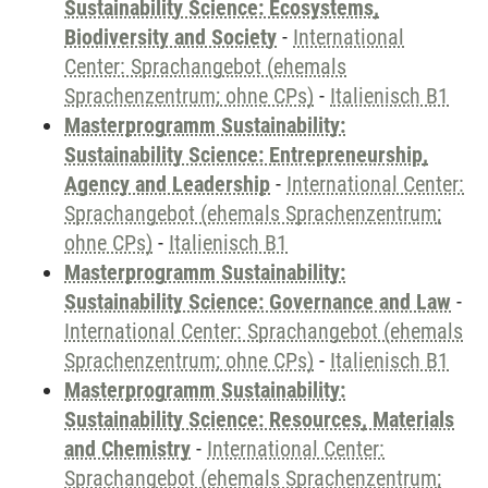
Sustainability Science: Ecosystems,
Biodiversity and Society
-
International
Center: Sprachangebot (ehemals
Sprachenzentrum; ohne CPs)
-
Italienisch B1
Masterprogramm Sustainability:
Sustainability Science: Entrepreneurship,
Agency and Leadership
-
International Center:
Sprachangebot (ehemals Sprachenzentrum;
ohne CPs)
-
Italienisch B1
Masterprogramm Sustainability:
Sustainability Science: Governance and Law
-
International Center: Sprachangebot (ehemals
Sprachenzentrum; ohne CPs)
-
Italienisch B1
Masterprogramm Sustainability:
Sustainability Science: Resources, Materials
and Chemistry
-
International Center:
Sprachangebot (ehemals Sprachenzentrum;