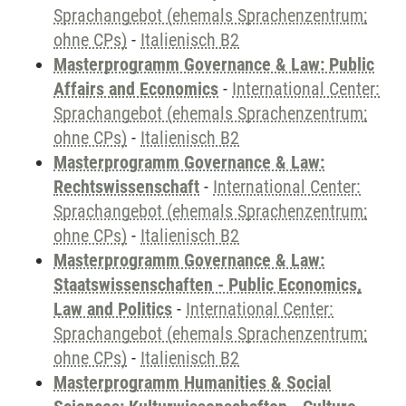
Sprachangebot (ehemals Sprachenzentrum;
ohne CPs)
-
Italienisch B2
Masterprogramm Governance & Law: Public
Affairs and Economics
-
International Center:
Sprachangebot (ehemals Sprachenzentrum;
ohne CPs)
-
Italienisch B2
Masterprogramm Governance & Law:
Rechtswissenschaft
-
International Center:
Sprachangebot (ehemals Sprachenzentrum;
ohne CPs)
-
Italienisch B2
Masterprogramm Governance & Law:
Staatswissenschaften - Public Economics,
Law and Politics
-
International Center:
Sprachangebot (ehemals Sprachenzentrum;
ohne CPs)
-
Italienisch B2
Masterprogramm Humanities & Social