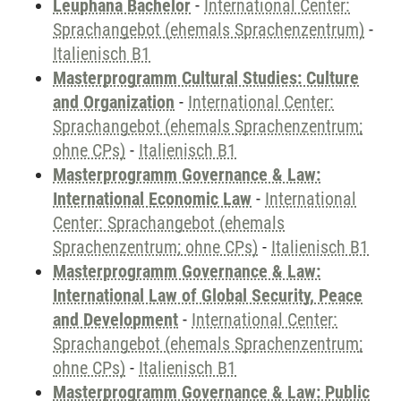
Leuphana Bachelor
-
International Center:
Sprachangebot (ehemals Sprachenzentrum)
-
Italienisch B1
Masterprogramm Cultural Studies: Culture
and Organization
-
International Center:
Sprachangebot (ehemals Sprachenzentrum;
ohne CPs)
-
Italienisch B1
Masterprogramm Governance & Law:
International Economic Law
-
International
Center: Sprachangebot (ehemals
Sprachenzentrum; ohne CPs)
-
Italienisch B1
Masterprogramm Governance & Law:
International Law of Global Security, Peace
and Development
-
International Center:
Sprachangebot (ehemals Sprachenzentrum;
ohne CPs)
-
Italienisch B1
Masterprogramm Governance & Law: Public