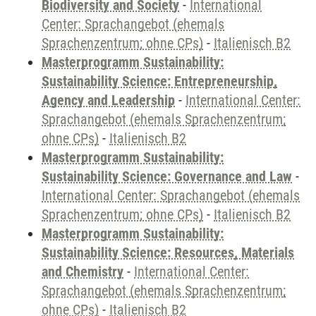
Biodiversity and Society
-
International
Center: Sprachangebot (ehemals
Sprachenzentrum; ohne CPs)
-
Italienisch B2
Masterprogramm Sustainability:
Sustainability Science: Entrepreneurship,
Agency and Leadership
-
International Center:
Sprachangebot (ehemals Sprachenzentrum;
ohne CPs)
-
Italienisch B2
Masterprogramm Sustainability:
Sustainability Science: Governance and Law
-
International Center: Sprachangebot (ehemals
Sprachenzentrum; ohne CPs)
-
Italienisch B2
Masterprogramm Sustainability:
Sustainability Science: Resources, Materials
and Chemistry
-
International Center:
Sprachangebot (ehemals Sprachenzentrum;
ohne CPs)
-
Italienisch B2