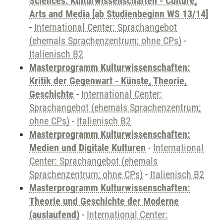
Sciences: Kulturwissenschaften - Culture,
Arts and Media [ab Studienbeginn WS 13/14]
-
International Center: Sprachangebot
(ehemals Sprachenzentrum; ohne CPs)
-
Italienisch B2
Masterprogramm Kulturwissenschaften:
Kritik der Gegenwart - Künste, Theorie,
Geschichte
-
International Center:
Sprachangebot (ehemals Sprachenzentrum;
ohne CPs)
-
Italienisch B2
Masterprogramm Kulturwissenschaften:
Medien und Digitale Kulturen
-
International
Center: Sprachangebot (ehemals
Sprachenzentrum; ohne CPs)
-
Italienisch B2
Masterprogramm Kulturwissenschaften:
Theorie und Geschichte der Moderne
(auslaufend)
-
International Center: