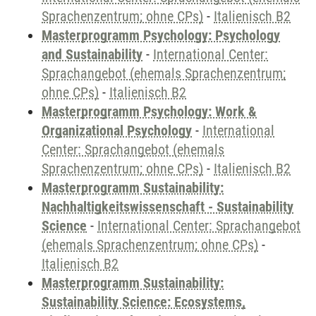
Sprachenzentrum; ohne CPs)
-
Italienisch B2
Masterprogramm Psychology: Psychology
and Sustainability
-
International Center:
Sprachangebot (ehemals Sprachenzentrum;
ohne CPs)
-
Italienisch B2
Masterprogramm Psychology: Work &
Organizational Psychology
-
International
Center: Sprachangebot (ehemals
Sprachenzentrum; ohne CPs)
-
Italienisch B2
Masterprogramm Sustainability:
Nachhaltigkeitswissenschaft - Sustainability
Science
-
International Center: Sprachangebot
(ehemals Sprachenzentrum; ohne CPs)
-
Italienisch B2
Masterprogramm Sustainability:
Sustainability Science: Ecosystems,