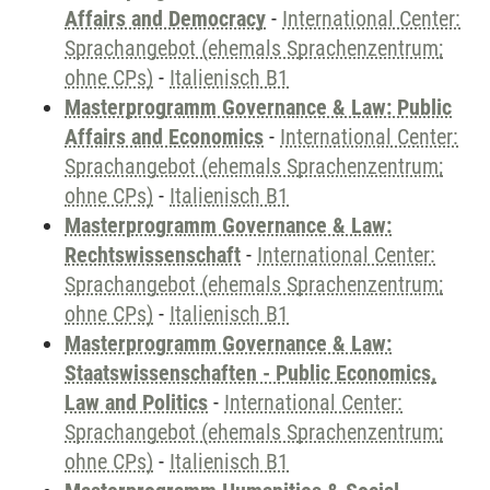
Affairs and Democracy
-
International Center:
Sprachangebot (ehemals Sprachenzentrum;
ohne CPs)
-
Italienisch B1
Masterprogramm Governance & Law: Public
Affairs and Economics
-
International Center:
Sprachangebot (ehemals Sprachenzentrum;
ohne CPs)
-
Italienisch B1
Masterprogramm Governance & Law:
Rechtswissenschaft
-
International Center:
Sprachangebot (ehemals Sprachenzentrum;
ohne CPs)
-
Italienisch B1
Masterprogramm Governance & Law:
Staatswissenschaften - Public Economics,
Law and Politics
-
International Center:
Sprachangebot (ehemals Sprachenzentrum;
ohne CPs)
-
Italienisch B1