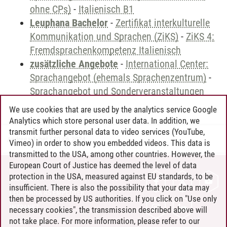
ohne CPs)
-
Italienisch B1
Leuphana Bachelor
-
Zertifikat interkulturelle
Kommunikation und Sprachen (ZiKS)
-
ZiKS 4:
Fremdsprachenkompetenz Italienisch
zusätzliche Angebote
-
International Center:
Sprachangebot (ehemals Sprachenzentrum)
-
Sprachangebot und Sonderveranstaltungen
We use cookies that are used by the analytics service Google
Analytics which store personal user data. In addition, we
transmit further personal data to video services (YouTube,
Andreea Tribel
/
30.06.2024
Vimeo) in order to show you embedded videos. This data is
transmitted to the USA, among other countries. However, the
European Court of Justice has deemed the level of data
protection in the USA, measured against EU standards, to be
CONTACT
insufficient. There is also the possibility that your data may
LEUPHANA AS EMPLOYER
then be processed by US authorities. If you click on "Use only
INTRANET
necessary cookies", the transmission described above will
not take place. For more information, please refer to our
SITE NOTICE