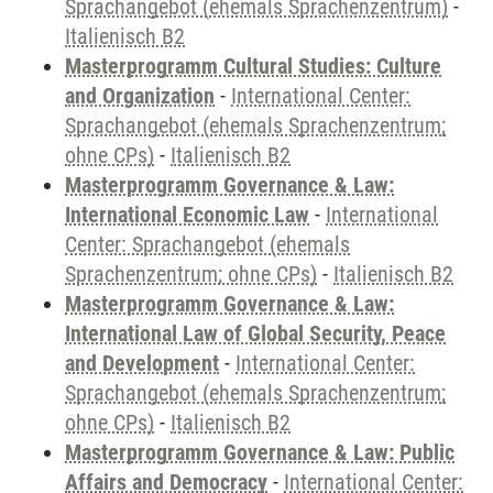
Sprachangebot (ehemals Sprachenzentrum)
-
Italienisch B2
Masterprogramm Cultural Studies: Culture
and Organization
-
International Center:
Sprachangebot (ehemals Sprachenzentrum;
ohne CPs)
-
Italienisch B2
Masterprogramm Governance & Law:
International Economic Law
-
International
Center: Sprachangebot (ehemals
Sprachenzentrum; ohne CPs)
-
Italienisch B2
Masterprogramm Governance & Law:
International Law of Global Security, Peace
and Development
-
International Center:
Sprachangebot (ehemals Sprachenzentrum;
ohne CPs)
-
Italienisch B2
Masterprogramm Governance & Law: Public
Affairs and Democracy
-
International Center: