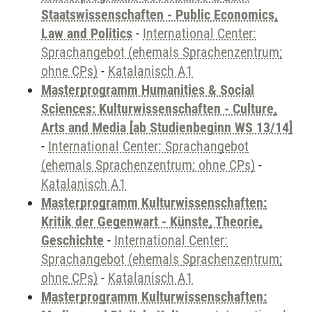
Staatswissenschaften - Public Economics,
Law and Politics
-
International Center:
Sprachangebot (ehemals Sprachenzentrum;
ohne CPs)
-
Katalanisch A1
Masterprogramm Humanities & Social
Sciences: Kulturwissenschaften - Culture,
Arts and Media [ab Studienbeginn WS 13/14]
-
International Center: Sprachangebot
(ehemals Sprachenzentrum; ohne CPs)
-
Katalanisch A1
Masterprogramm Kulturwissenschaften:
Kritik der Gegenwart - Künste, Theorie,
Geschichte
-
International Center:
Sprachangebot (ehemals Sprachenzentrum;
ohne CPs)
-
Katalanisch A1
Masterprogramm Kulturwissenschaften: