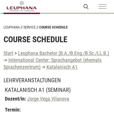
LEUPHANA
SERVICE
COURSE SCHEDULE
COURSE SCHEDULE
Start
>
Leuphana Bachelor (B.A./B.Eng./B.Sc./LL.B.)
->
International Center: Sprachangebot (ehemals
Sprachenzentrum)
->
Katalanisch A1
LEHRVERANSTALTUNGEN
KATALANISCH A1
(SEMINAR)
Dozent/in:
Jorge Vega Vilanova
Termin: