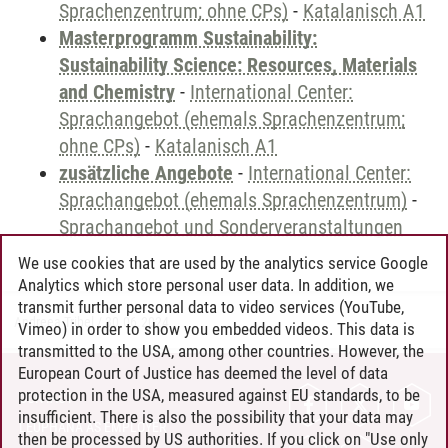
Sprachenzentrum; ohne CPs)
-
Katalanisch A1
Masterprogramm Sustainability:
Sustainability Science: Resources, Materials
and Chemistry
-
International Center:
Sprachangebot (ehemals Sprachenzentrum;
ohne CPs)
-
Katalanisch A1
zusätzliche Angebote
-
International Center:
Sprachangebot (ehemals Sprachenzentrum)
-
Sprachangebot und Sonderveranstaltungen
We use cookies that are used by the analytics service Google
Analytics which store personal user data. In addition, we
transmit further personal data to video services (YouTube,
Andreea Tribel
/
30.06.2024
Vimeo) in order to show you embedded videos. This data is
transmitted to the USA, among other countries. However, the
European Court of Justice has deemed the level of data
protection in the USA, measured against EU standards, to be
CONTACT
insufficient. There is also the possibility that your data may
LEUPHANA AS EMPLOYER
then be processed by US authorities. If you click on "Use only