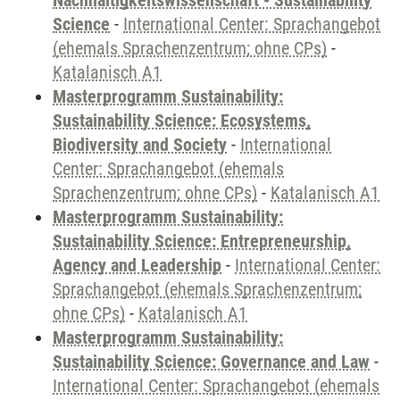
Nachhaltigkeitswissenschaft - Sustainability
Science
-
International Center: Sprachangebot
(ehemals Sprachenzentrum; ohne CPs)
-
Katalanisch A1
Masterprogramm Sustainability:
Sustainability Science: Ecosystems,
Biodiversity and Society
-
International
Center: Sprachangebot (ehemals
Sprachenzentrum; ohne CPs)
-
Katalanisch A1
Masterprogramm Sustainability:
Sustainability Science: Entrepreneurship,
Agency and Leadership
-
International Center:
Sprachangebot (ehemals Sprachenzentrum;
ohne CPs)
-
Katalanisch A1
Masterprogramm Sustainability:
Sustainability Science: Governance and Law
-
International Center: Sprachangebot (ehemals