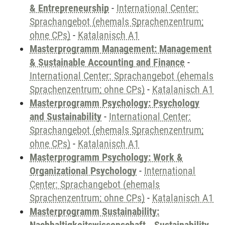
& Entrepreneurship
-
International Center:
Sprachangebot (ehemals Sprachenzentrum;
ohne CPs)
-
Katalanisch A1
Masterprogramm Management: Management
& Sustainable Accounting and Finance
-
International Center: Sprachangebot (ehemals
Sprachenzentrum; ohne CPs)
-
Katalanisch A1
Masterprogramm Psychology: Psychology
and Sustainability
-
International Center:
Sprachangebot (ehemals Sprachenzentrum;
ohne CPs)
-
Katalanisch A1
Masterprogramm Psychology: Work &
Organizational Psychology
-
International
Center: Sprachangebot (ehemals
Sprachenzentrum; ohne CPs)
-
Katalanisch A1
Masterprogramm Sustainability: