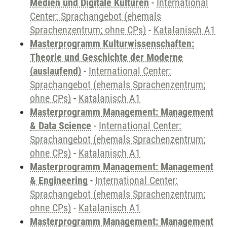
Medien und Digitale Kulturen
-
International
Center: Sprachangebot (ehemals
Sprachenzentrum; ohne CPs)
-
Katalanisch A1
Masterprogramm Kulturwissenschaften:
Theorie und Geschichte der Moderne
(auslaufend)
-
International Center:
Sprachangebot (ehemals Sprachenzentrum;
ohne CPs)
-
Katalanisch A1
Masterprogramm Management: Management
& Data Science
-
International Center:
Sprachangebot (ehemals Sprachenzentrum;
ohne CPs)
-
Katalanisch A1
Masterprogramm Management: Management
& Engineering
-
International Center:
Sprachangebot (ehemals Sprachenzentrum;
ohne CPs)
-
Katalanisch A1
Masterprogramm Management: Management