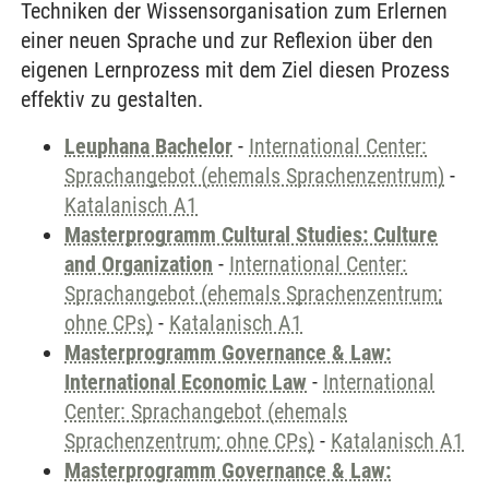
Techniken der Wissensorganisation zum Erlernen
einer neuen Sprache und zur Reflexion über den
eigenen Lernprozess mit dem Ziel diesen Prozess
effektiv zu gestalten.
Leuphana Bachelor
-
International Center:
Sprachangebot (ehemals Sprachenzentrum)
-
Katalanisch A1
Masterprogramm Cultural Studies: Culture
and Organization
-
International Center:
Sprachangebot (ehemals Sprachenzentrum;
ohne CPs)
-
Katalanisch A1
Masterprogramm Governance & Law:
International Economic Law
-
International
Center: Sprachangebot (ehemals
Sprachenzentrum; ohne CPs)
-
Katalanisch A1
Masterprogramm Governance & Law: