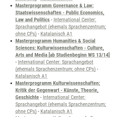
Masterprogramm Governance & Law:
Staatswissenschaften - Public Economics,
Law and Politics
-
International Center:
Sprachangebot (ehemals Sprachenzentrum;
ohne CPs)
-
Katalanisch A1
Masterprogramm Humanities & Social
Sciences: Kulturwissenschaften - Culture,
Arts and Media [ab Studienbeginn WS 13/14]
-
International Center: Sprachangebot
(ehemals Sprachenzentrum; ohne CPs)
-
Katalanisch A1
Masterprogramm Kulturwissenschaften:
Kritik der Gegenwart - Künste, Theorie,
Geschichte
-
International Center:
Sprachangebot (ehemals Sprachenzentrum;
ohne CPs)
-
Katalanisch A1