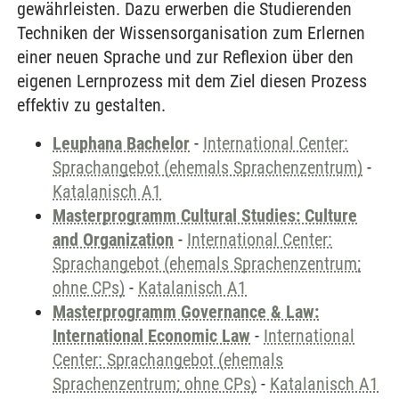
gewährleisten. Dazu erwerben die Studierenden
Techniken der Wissensorganisation zum Erlernen
einer neuen Sprache und zur Reflexion über den
eigenen Lernprozess mit dem Ziel diesen Prozess
effektiv zu gestalten.
Leuphana Bachelor
-
International Center:
Sprachangebot (ehemals Sprachenzentrum)
-
Katalanisch A1
Masterprogramm Cultural Studies: Culture
and Organization
-
International Center:
Sprachangebot (ehemals Sprachenzentrum;
ohne CPs)
-
Katalanisch A1
Masterprogramm Governance & Law:
International Economic Law
-
International
Center: Sprachangebot (ehemals
Sprachenzentrum; ohne CPs)
-
Katalanisch A1