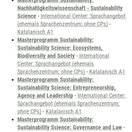
Masterprogramm Sustainability:
Nachhaltigkeitswissenschaft - Sustainability
Science
-
International Center: Sprachangebot
(ehemals Sprachenzentrum; ohne CPs)
-
Katalanisch A1
Masterprogramm Sustainability:
Sustainability Science: Ecosystems,
Biodiversity and Society
-
International
Center: Sprachangebot (ehemals
Sprachenzentrum; ohne CPs)
-
Katalanisch A1
Masterprogramm Sustainability:
Sustainability Science: Entrepreneurship,
Agency and Leadership
-
International Center:
Sprachangebot (ehemals Sprachenzentrum;
ohne CPs)
-
Katalanisch A1
Masterprogramm Sustainability:
Sustainability Science: Governance and Law
-