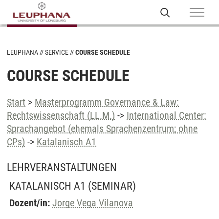
LEUPHANA
SERVICE
COURSE SCHEDULE
COURSE SCHEDULE
Start
>
Masterprogramm Governance & Law:
Rechtswissenschaft (LL.M.)
->
International Center:
Sprachangebot (ehemals Sprachenzentrum; ohne
CPs)
->
Katalanisch A1
LEHRVERANSTALTUNGEN
KATALANISCH A1
(SEMINAR)
Dozent/in:
Jorge Vega Vilanova