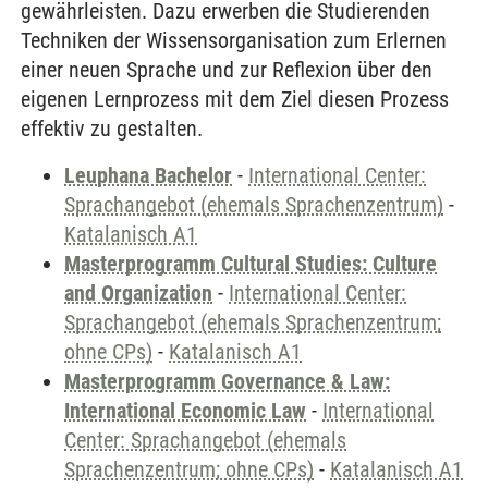
gewährleisten. Dazu erwerben die Studierenden
Techniken der Wissensorganisation zum Erlernen
einer neuen Sprache und zur Reflexion über den
eigenen Lernprozess mit dem Ziel diesen Prozess
effektiv zu gestalten.
Leuphana Bachelor
-
International Center:
Sprachangebot (ehemals Sprachenzentrum)
-
Katalanisch A1
Masterprogramm Cultural Studies: Culture
and Organization
-
International Center:
Sprachangebot (ehemals Sprachenzentrum;
ohne CPs)
-
Katalanisch A1
Masterprogramm Governance & Law:
International Economic Law
-
International
Center: Sprachangebot (ehemals
Sprachenzentrum; ohne CPs)
-
Katalanisch A1