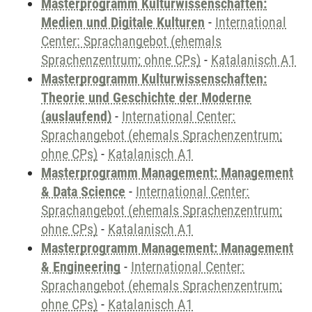
Masterprogramm Kulturwissenschaften:
Medien und Digitale Kulturen
-
International
Center: Sprachangebot (ehemals
Sprachenzentrum; ohne CPs)
-
Katalanisch A1
Masterprogramm Kulturwissenschaften:
Theorie und Geschichte der Moderne
(auslaufend)
-
International Center:
Sprachangebot (ehemals Sprachenzentrum;
ohne CPs)
-
Katalanisch A1
Masterprogramm Management: Management
& Data Science
-
International Center:
Sprachangebot (ehemals Sprachenzentrum;
ohne CPs)
-
Katalanisch A1
Masterprogramm Management: Management
& Engineering
-
International Center:
Sprachangebot (ehemals Sprachenzentrum;
ohne CPs)
-
Katalanisch A1