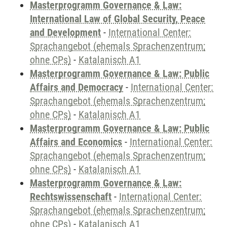
Masterprogramm Governance & Law:
International Law of Global Security, Peace
and Development
-
International Center:
Sprachangebot (ehemals Sprachenzentrum;
ohne CPs)
-
Katalanisch A1
Masterprogramm Governance & Law: Public
Affairs and Democracy
-
International Center:
Sprachangebot (ehemals Sprachenzentrum;
ohne CPs)
-
Katalanisch A1
Masterprogramm Governance & Law: Public
Affairs and Economics
-
International Center:
Sprachangebot (ehemals Sprachenzentrum;
ohne CPs)
-
Katalanisch A1
Masterprogramm Governance & Law:
Rechtswissenschaft
-
International Center:
Sprachangebot (ehemals Sprachenzentrum;
ohne CPs)
-
Katalanisch A1