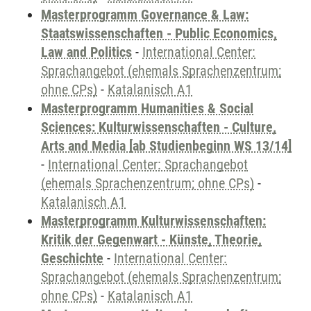
Masterprogramm Governance & Law:
Staatswissenschaften - Public Economics,
Law and Politics
-
International Center:
Sprachangebot (ehemals Sprachenzentrum;
ohne CPs)
-
Katalanisch A1
Masterprogramm Humanities & Social
Sciences: Kulturwissenschaften - Culture,
Arts and Media [ab Studienbeginn WS 13/14]
-
International Center: Sprachangebot
(ehemals Sprachenzentrum; ohne CPs)
-
Katalanisch A1
Masterprogramm Kulturwissenschaften:
Kritik der Gegenwart - Künste, Theorie,
Geschichte
-
International Center:
Sprachangebot (ehemals Sprachenzentrum;
ohne CPs)
-
Katalanisch A1