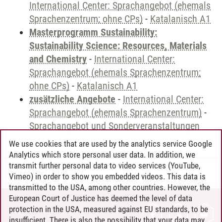
International Center: Sprachangebot (ehemals
Sprachenzentrum; ohne CPs)
-
Katalanisch A1
Masterprogramm Sustainability:
Sustainability Science: Resources, Materials
and Chemistry
-
International Center:
Sprachangebot (ehemals Sprachenzentrum;
ohne CPs)
-
Katalanisch A1
zusätzliche Angebote
-
International Center:
Sprachangebot (ehemals Sprachenzentrum)
-
Sprachangebot und Sonderveranstaltungen
We use cookies that are used by the analytics service Google
Analytics which store personal user data. In addition, we
transmit further personal data to video services (YouTube,
Andreea Tribel
/
30.06.2024
Vimeo) in order to show you embedded videos. This data is
transmitted to the USA, among other countries. However, the
European Court of Justice has deemed the level of data
protection in the USA, measured against EU standards, to be
CONTACT
insufficient. There is also the possibility that your data may