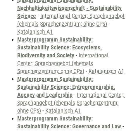
Masterprogramm Sustainability:
Nachhaltigkeitswissenschaft - Sustainability
Science
-
International Center: Sprachangebot
(ehemals Sprachenzentrum; ohne CPs)
-
Katalanisch A1
Masterprogramm Sustainability:
Sustainability Science: Ecosystems,
Biodiversity and Society
-
International
Center: Sprachangebot (ehemals
Sprachenzentrum; ohne CPs)
-
Katalanisch A1
Masterprogramm Sustainability:
Sustainability Science: Entrepreneurship,
Agency and Leadership
-
International Center:
Sprachangebot (ehemals Sprachenzentrum;
ohne CPs)
-
Katalanisch A1
Masterprogramm Sustainability:
Sustainability Science: Governance and Law
-