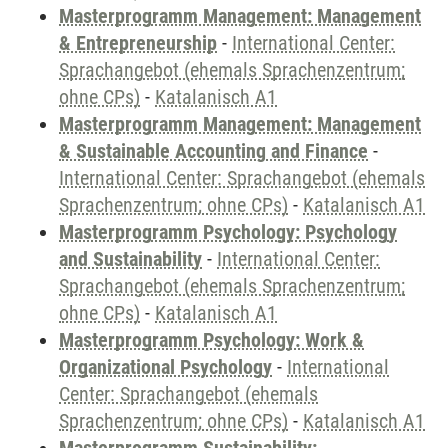
Masterprogramm Management: Management
& Entrepreneurship
-
International Center:
Sprachangebot (ehemals Sprachenzentrum;
ohne CPs)
-
Katalanisch A1
Masterprogramm Management: Management
& Sustainable Accounting and Finance
-
International Center: Sprachangebot (ehemals
Sprachenzentrum; ohne CPs)
-
Katalanisch A1
Masterprogramm Psychology: Psychology
and Sustainability
-
International Center:
Sprachangebot (ehemals Sprachenzentrum;
ohne CPs)
-
Katalanisch A1
Masterprogramm Psychology: Work &
Organizational Psychology
-
International
Center: Sprachangebot (ehemals
Sprachenzentrum; ohne CPs)
-
Katalanisch A1