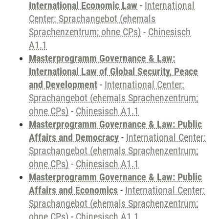
International Economic Law
-
International
Center: Sprachangebot (ehemals
Sprachenzentrum; ohne CPs)
-
Chinesisch
A1.1
Masterprogramm Governance & Law:
International Law of Global Security, Peace
and Development
-
International Center:
Sprachangebot (ehemals Sprachenzentrum;
ohne CPs)
-
Chinesisch A1.1
Masterprogramm Governance & Law: Public
Affairs and Democracy
-
International Center:
Sprachangebot (ehemals Sprachenzentrum;
ohne CPs)
-
Chinesisch A1.1
Masterprogramm Governance & Law: Public
Affairs and Economics
-
International Center:
Sprachangebot (ehemals Sprachenzentrum;
ohne CPs)
-
Chinesisch A1.1