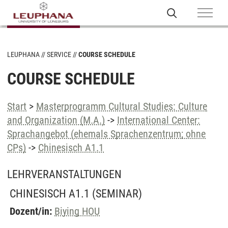
LEUPHANA
SERVICE
COURSE SCHEDULE
COURSE SCHEDULE
Start
>
Masterprogramm Cultural Studies: Culture
and Organization (M.A.)
->
International Center:
Sprachangebot (ehemals Sprachenzentrum; ohne
CPs)
->
Chinesisch A1.1
LEHRVERANSTALTUNGEN
CHINESISCH A1.1
(SEMINAR)
Dozent/in:
Biying HOU