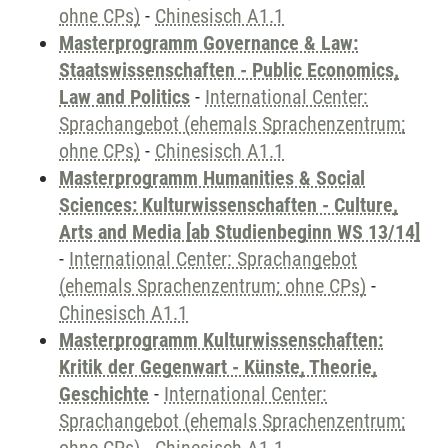
ohne CPs)
-
Chinesisch A1.1
Masterprogramm Governance & Law:
Staatswissenschaften - Public Economics,
Law and Politics
-
International Center:
Sprachangebot (ehemals Sprachenzentrum;
ohne CPs)
-
Chinesisch A1.1
Masterprogramm Humanities & Social
Sciences: Kulturwissenschaften - Culture,
Arts and Media [ab Studienbeginn WS 13/14]
-
International Center: Sprachangebot
(ehemals Sprachenzentrum; ohne CPs)
-
Chinesisch A1.1
Masterprogramm Kulturwissenschaften:
Kritik der Gegenwart - Künste, Theorie,
Geschichte
-
International Center:
Sprachangebot (ehemals Sprachenzentrum;