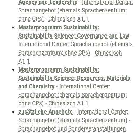
Agency and Leadership
-
International Center:
Sprachangebot (ehemals Sprachenzentrum;
ohne CPs)
-
Chinesisch A1.1
Masterprogramm Sustainability:
Sustainability Science: Governance and Law
-
International Center: Sprachangebot (ehemals
Sprachenzentrum; ohne CPs)
-
Chinesisch
A1.1
Masterprogramm Sustainability:
Sustainability Science: Resources, Materials
and Chemistry
-
International Center:
Sprachangebot (ehemals Sprachenzentrum;
ohne CPs)
-
Chinesisch A1.1
zusätzliche Angebote
-
International Center:
Sprachangebot (ehemals Sprachenzentrum)
-
Sprachangebot und Sonderveranstaltungen