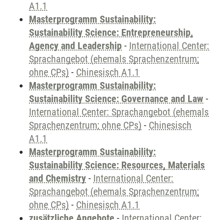
A1.1
Masterprogramm Sustainability:
Sustainability Science: Entrepreneurship,
Agency and Leadership
-
International Center:
Sprachangebot (ehemals Sprachenzentrum;
ohne CPs)
-
Chinesisch A1.1
Masterprogramm Sustainability:
Sustainability Science: Governance and Law
-
International Center: Sprachangebot (ehemals
Sprachenzentrum; ohne CPs)
-
Chinesisch
A1.1
Masterprogramm Sustainability:
Sustainability Science: Resources, Materials
and Chemistry
-
International Center:
Sprachangebot (ehemals Sprachenzentrum;
ohne CPs)
-
Chinesisch A1.1
zusätzliche Angebote
-
International Center: