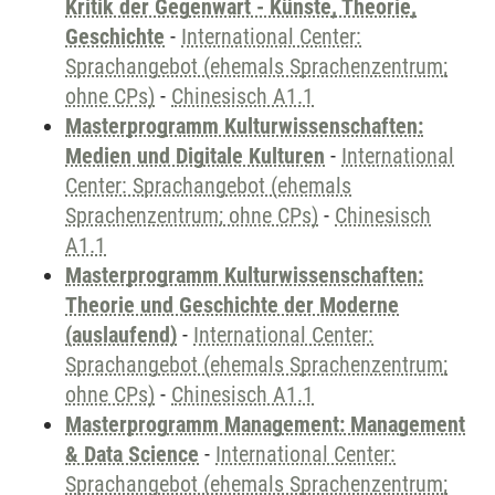
Kritik der Gegenwart - Künste, Theorie,
Geschichte
-
International Center:
Sprachangebot (ehemals Sprachenzentrum;
ohne CPs)
-
Chinesisch A1.1
Masterprogramm Kulturwissenschaften:
Medien und Digitale Kulturen
-
International
Center: Sprachangebot (ehemals
Sprachenzentrum; ohne CPs)
-
Chinesisch
A1.1
Masterprogramm Kulturwissenschaften:
Theorie und Geschichte der Moderne
(auslaufend)
-
International Center:
Sprachangebot (ehemals Sprachenzentrum;
ohne CPs)
-
Chinesisch A1.1
Masterprogramm Management: Management
& Data Science
-
International Center:
Sprachangebot (ehemals Sprachenzentrum;