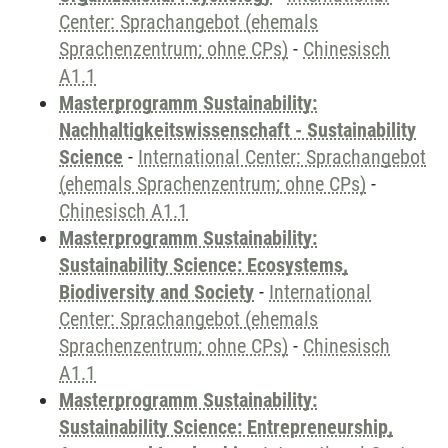
Center: Sprachangebot (ehemals
Sprachenzentrum; ohne CPs)
-
Chinesisch
A1.1
Masterprogramm Sustainability:
Nachhaltigkeitswissenschaft - Sustainability
Science
-
International Center: Sprachangebot
(ehemals Sprachenzentrum; ohne CPs)
-
Chinesisch A1.1
Masterprogramm Sustainability:
Sustainability Science: Ecosystems,
Biodiversity and Society
-
International
Center: Sprachangebot (ehemals
Sprachenzentrum; ohne CPs)
-
Chinesisch
A1.1
Masterprogramm Sustainability:
Sustainability Science: Entrepreneurship,