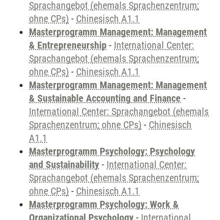
Sprachangebot (ehemals Sprachenzentrum;
ohne CPs)
-
Chinesisch A1.1
Masterprogramm Management: Management
& Entrepreneurship
-
International Center:
Sprachangebot (ehemals Sprachenzentrum;
ohne CPs)
-
Chinesisch A1.1
Masterprogramm Management: Management
& Sustainable Accounting and Finance
-
International Center: Sprachangebot (ehemals
Sprachenzentrum; ohne CPs)
-
Chinesisch
A1.1
Masterprogramm Psychology: Psychology
and Sustainability
-
International Center:
Sprachangebot (ehemals Sprachenzentrum;
ohne CPs)
-
Chinesisch A1.1
Masterprogramm Psychology: Work &
Organizational Psychology
-
International