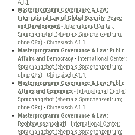
A1.1
Masterprogramm Governance & Law:
International Law of Global Security, Peace
and Development
-
International Center:
Sprachangebot (ehemals Sprachenzentrum;
ohne CPs)
-
Chinesisch A1.1
Masterprogramm Governance & Law: Public
Affairs and Democracy
-
International Center:
Sprachangebot (ehemals Sprachenzentrum;
ohne CPs)
-
Chinesisch A1.1
Masterprogramm Governance & Law: Public
Affairs and Economics
-
International Center:
Sprachangebot (ehemals Sprachenzentrum;
ohne CPs)
-
Chinesisch A1.1
Masterprogramm Governance & Law:
Rechtswissenschaft
-
International Center:
Sprachangebot (ehemals Sprachenzentrum;