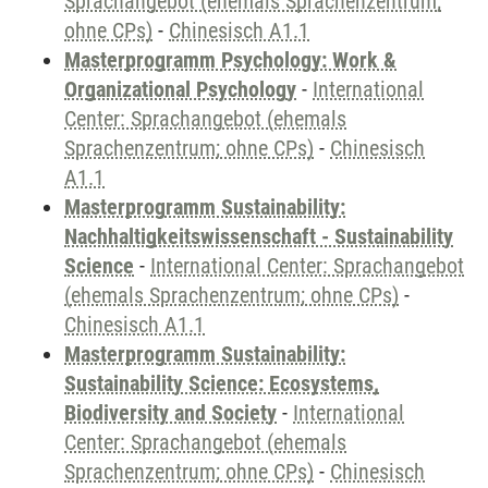
Sprachangebot (ehemals Sprachenzentrum;
ohne CPs)
-
Chinesisch A1.1
Masterprogramm Psychology: Work &
Organizational Psychology
-
International
Center: Sprachangebot (ehemals
Sprachenzentrum; ohne CPs)
-
Chinesisch
A1.1
Masterprogramm Sustainability:
Nachhaltigkeitswissenschaft - Sustainability
Science
-
International Center: Sprachangebot
(ehemals Sprachenzentrum; ohne CPs)
-
Chinesisch A1.1
Masterprogramm Sustainability:
Sustainability Science: Ecosystems,
Biodiversity and Society
-
International
Center: Sprachangebot (ehemals
Sprachenzentrum; ohne CPs)
-
Chinesisch