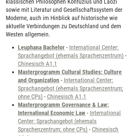
klassischen Philosophen Konfuzius und Laozi
sowie mit Literatur und Gesellschaftssystem der
Moderne, auch im Hinblick auf historische wie
aktuelle Verbindungen zu Deutschland und dem
Westen allgemein.
Leuphana Bachelor
-
International Center:
Sprachangebot (ehemals Sprachenzentrum)
-
Chinesisch A1.1
Masterprogramm Cultural Studies: Culture
and Organization
-
International Center:
Sprachangebot (ehemals Sprachenzentrum;
ohne CPs)
-
Chinesisch A1.1
Masterprogramm Governance & Law:
International Economic Law
-
International
Center: Sprachangebot (ehemals
Sprachenzentrum; ohne CPs)
-
Chinesisch