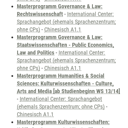
Masterprogramm Governance & Law:
Rechtswissenschaft
-
International Center:
Sprachangebot (ehemals Sprachenzentrum;
ohne CPs)
-
Chinesisch A1.1
Masterprogramm Governance & Law:
Staatswissenschaften - Public Economics,
Law and Politics
-
International Center:
Sprachangebot (ehemals Sprachenzentrum;
ohne CPs)
-
Chinesisch A1.1
Masterprogramm Humanities & Social
Sciences: Kulturwissenschaften - Culture,
Arts and Media [ab Studienbeginn WS 13/14]
-
International Center: Sprachangebot
(ehemals Sprachenzentrum; ohne CPs)
-
Chinesisch A1.1
Masterprogramm Kulturwissenschaften: