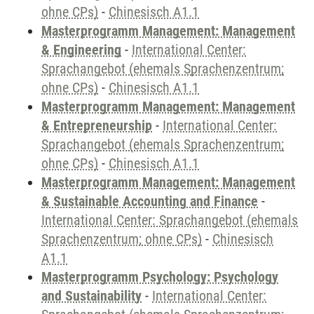
ohne CPs)
-
Chinesisch A1.1
Masterprogramm Management: Management
& Engineering
-
International Center:
Sprachangebot (ehemals Sprachenzentrum;
ohne CPs)
-
Chinesisch A1.1
Masterprogramm Management: Management
& Entrepreneurship
-
International Center:
Sprachangebot (ehemals Sprachenzentrum;
ohne CPs)
-
Chinesisch A1.1
Masterprogramm Management: Management
& Sustainable Accounting and Finance
-
International Center: Sprachangebot (ehemals
Sprachenzentrum; ohne CPs)
-
Chinesisch
A1.1
Masterprogramm Psychology: Psychology
and Sustainability
-
International Center: