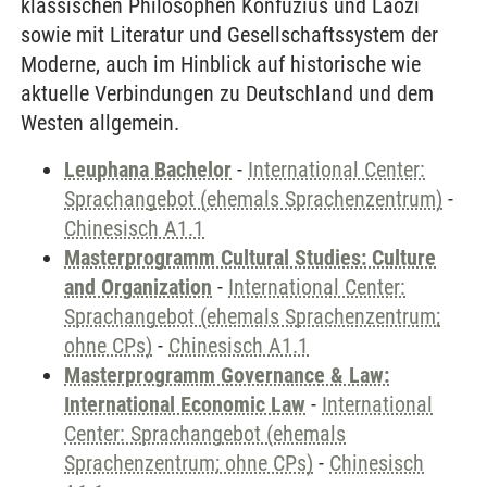
klassischen Philosophen Konfuzius und Laozi
sowie mit Literatur und Gesellschaftssystem der
Moderne, auch im Hinblick auf historische wie
aktuelle Verbindungen zu Deutschland und dem
Westen allgemein.
Leuphana Bachelor
-
International Center:
Sprachangebot (ehemals Sprachenzentrum)
-
Chinesisch A1.1
Masterprogramm Cultural Studies: Culture
and Organization
-
International Center:
Sprachangebot (ehemals Sprachenzentrum;
ohne CPs)
-
Chinesisch A1.1
Masterprogramm Governance & Law:
International Economic Law
-
International
Center: Sprachangebot (ehemals
Sprachenzentrum; ohne CPs)
-
Chinesisch