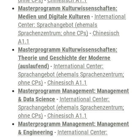
ohne CPs)
-
Chinesisch A1.1
Masterprogramm Kulturwissenschaften:
Medien und Digitale Kulturen
-
International
Center: Sprachangebot (ehemals
Sprachenzentrum; ohne CPs)
-
Chinesisch
A1.1
Masterprogramm Kulturwissenschaften:
Theorie und Geschichte der Moderne
(auslaufend)
-
International Center:
Sprachangebot (ehemals Sprachenzentrum;
ohne CPs)
-
Chinesisch A1.1
Masterprogramm Management: Management
& Data Science
-
International Center:
Sprachangebot (ehemals Sprachenzentrum;
ohne CPs)
-
Chinesisch A1.1
Masterprogramm Management: Management
& Engineering
-
International Center: