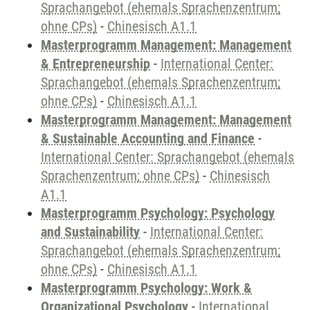
Sprachangebot (ehemals Sprachenzentrum;
ohne CPs)
-
Chinesisch A1.1
Masterprogramm Management: Management
& Entrepreneurship
-
International Center:
Sprachangebot (ehemals Sprachenzentrum;
ohne CPs)
-
Chinesisch A1.1
Masterprogramm Management: Management
& Sustainable Accounting and Finance
-
International Center: Sprachangebot (ehemals
Sprachenzentrum; ohne CPs)
-
Chinesisch
A1.1
Masterprogramm Psychology: Psychology
and Sustainability
-
International Center:
Sprachangebot (ehemals Sprachenzentrum;
ohne CPs)
-
Chinesisch A1.1
Masterprogramm Psychology: Work &
Organizational Psychology
-
International