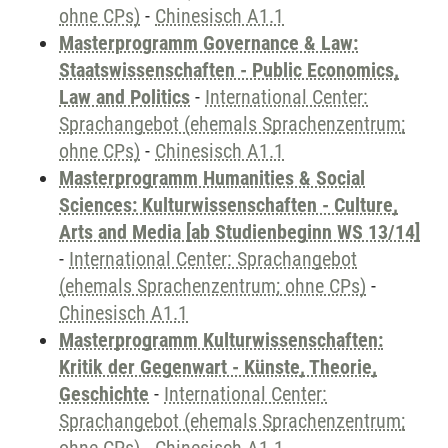
ohne CPs)
-
Chinesisch A1.1
Masterprogramm Governance & Law:
Staatswissenschaften - Public Economics,
Law and Politics
-
International Center:
Sprachangebot (ehemals Sprachenzentrum;
ohne CPs)
-
Chinesisch A1.1
Masterprogramm Humanities & Social
Sciences: Kulturwissenschaften - Culture,
Arts and Media [ab Studienbeginn WS 13/14]
-
International Center: Sprachangebot
(ehemals Sprachenzentrum; ohne CPs)
-
Chinesisch A1.1
Masterprogramm Kulturwissenschaften:
Kritik der Gegenwart - Künste, Theorie,
Geschichte
-
International Center:
Sprachangebot (ehemals Sprachenzentrum;