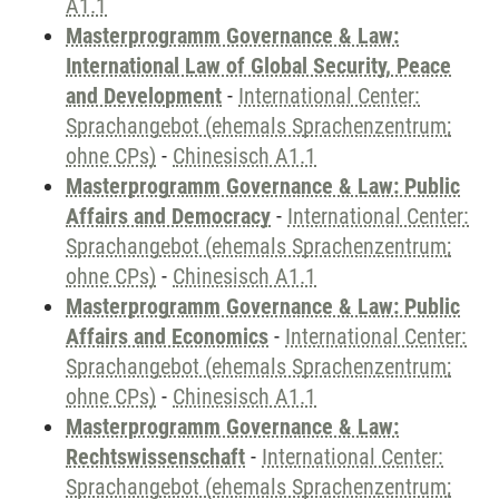
A1.1
Masterprogramm Governance & Law:
International Law of Global Security, Peace
and Development
-
International Center:
Sprachangebot (ehemals Sprachenzentrum;
ohne CPs)
-
Chinesisch A1.1
Masterprogramm Governance & Law: Public
Affairs and Democracy
-
International Center:
Sprachangebot (ehemals Sprachenzentrum;
ohne CPs)
-
Chinesisch A1.1
Masterprogramm Governance & Law: Public
Affairs and Economics
-
International Center:
Sprachangebot (ehemals Sprachenzentrum;
ohne CPs)
-
Chinesisch A1.1
Masterprogramm Governance & Law:
Rechtswissenschaft
-
International Center:
Sprachangebot (ehemals Sprachenzentrum;