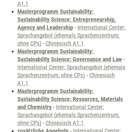
A1.1
Masterprogramm Sustainability:
Sustainability Science: Entrepreneurship,
Agency and Leadership
-
International Center:
Sprachangebot (ehemals Sprachenzentrum;
ohne CPs)
-
Chinesisch A1.1
Masterprogramm Sustainability:
Sustainability Science: Governance and Law
-
International Center: Sprachangebot (ehemals
Sprachenzentrum; ohne CPs)
-
Chinesisch
A1.1
Masterprogramm Sustainability:
Sustainability Science: Resources, Materials
and Chemistry
-
International Center:
Sprachangebot (ehemals Sprachenzentrum;
ohne CPs)
-
Chinesisch A1.1
zusätzliche Angebote
-
International Center: