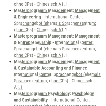
ohne CPs)
-
Chinesisch A1.1
Masterprogramm Management: Management
& Engineering
-
International Center:
Sprachangebot (ehemals Sprachenzentrum;
ohne CPs)
-
Chinesisch A1.1
Masterprogramm Management: Management
& Entrepreneurship
-
International Center:
Sprachangebot (ehemals Sprachenzentrum;
ohne CPs)
-
Chinesisch A1.1
Masterprogramm Management: Management
& Sustainable Accounting and Finance
-
International Center: Sprachangebot (ehemals
Sprachenzentrum; ohne CPs)
-
Chinesisch
A1.1
Masterprogramm Psychology: Psychology
and Sustainability
-
International Center: