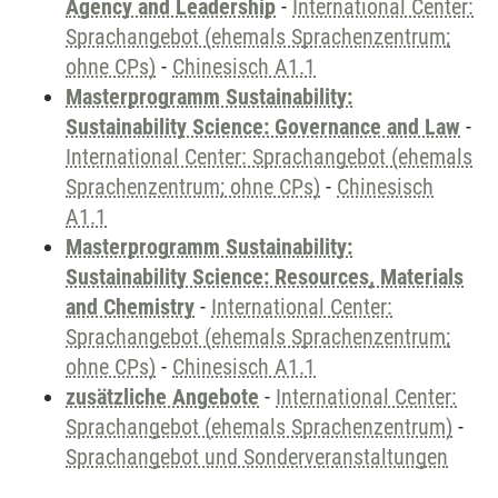
Agency and Leadership
-
International Center:
Sprachangebot (ehemals Sprachenzentrum;
ohne CPs)
-
Chinesisch A1.1
Masterprogramm Sustainability:
Sustainability Science: Governance and Law
-
International Center: Sprachangebot (ehemals
Sprachenzentrum; ohne CPs)
-
Chinesisch
A1.1
Masterprogramm Sustainability:
Sustainability Science: Resources, Materials
and Chemistry
-
International Center:
Sprachangebot (ehemals Sprachenzentrum;
ohne CPs)
-
Chinesisch A1.1
zusätzliche Angebote
-
International Center:
Sprachangebot (ehemals Sprachenzentrum)
-
Sprachangebot und Sonderveranstaltungen