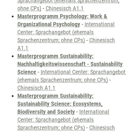
Sprachangebot (ehemals Sprachenzentrum;
ohne CPs)
-
Chinesisch A1.1
Masterprogramm Psychology: Work &
Organizational Psychology
-
International
Center: Sprachangebot (ehemals
Sprachenzentrum; ohne CPs)
-
Chinesisch
A1.1
Masterprogramm Sustainability:
Nachhaltigkeitswissenschaft - Sustainability
Science
-
International Center: Sprachangebot
(ehemals Sprachenzentrum; ohne CPs)
-
Chinesisch A1.1
Masterprogramm Sustainability:
Sustainability Science: Ecosystems,
Biodiversity and Society
-
International
Center: Sprachangebot (ehemals
Sprachenzentrum; ohne CPs)
-
Chinesisch