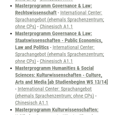
Masterprogramm Governance & Law:
Rechtswissenschaft
-
International Center:
Sprachangebot (ehemals Sprachenzentrum;
ohne CPs)
-
Chinesisch A1.1
Masterprogramm Governance & Law:
Staatswissenschaften - Public Economics,
Law and Politics
-
International Center:
Sprachangebot (ehemals Sprachenzentrum;
ohne CPs)
-
Chinesisch A1.1
Masterprogramm Humanities & Social
Sciences: Kulturwissenschaften - Culture,
Arts and Media [ab Studienbeginn WS 13/14]
-
International Center: Sprachangebot
(ehemals Sprachenzentrum; ohne CPs)
-
Chinesisch A1.1
Masterprogramm Kulturwissenschaften: