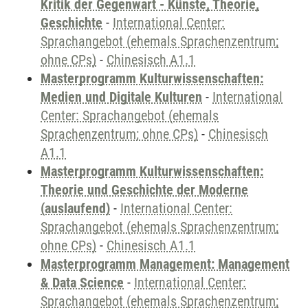
Kritik der Gegenwart - Künste, Theorie,
Geschichte
-
International Center:
Sprachangebot (ehemals Sprachenzentrum;
ohne CPs)
-
Chinesisch A1.1
Masterprogramm Kulturwissenschaften:
Medien und Digitale Kulturen
-
International
Center: Sprachangebot (ehemals
Sprachenzentrum; ohne CPs)
-
Chinesisch
A1.1
Masterprogramm Kulturwissenschaften:
Theorie und Geschichte der Moderne
(auslaufend)
-
International Center:
Sprachangebot (ehemals Sprachenzentrum;
ohne CPs)
-
Chinesisch A1.1
Masterprogramm Management: Management
& Data Science
-
International Center:
Sprachangebot (ehemals Sprachenzentrum;