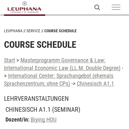
LEUPHANA
SERVICE
COURSE SCHEDULE
COURSE SCHEDULE
Start
>
Masterprogramm Governance & Law:
International Economic Law (LL.M. Double Degree)
-
>
International Center: Sprachangebot (ehemals
Sprachenzentrum; ohne CPs)
->
Chinesisch A1.1
LEHRVERANSTALTUNGEN
CHINESISCH A1.1
(SEMINAR)
Dozent/in:
Biying HOU