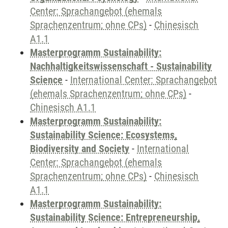
Center: Sprachangebot (ehemals
Sprachenzentrum; ohne CPs)
-
Chinesisch
A1.1
Masterprogramm Sustainability:
Nachhaltigkeitswissenschaft - Sustainability
Science
-
International Center: Sprachangebot
(ehemals Sprachenzentrum; ohne CPs)
-
Chinesisch A1.1
Masterprogramm Sustainability:
Sustainability Science: Ecosystems,
Biodiversity and Society
-
International
Center: Sprachangebot (ehemals
Sprachenzentrum; ohne CPs)
-
Chinesisch
A1.1
Masterprogramm Sustainability:
Sustainability Science: Entrepreneurship,