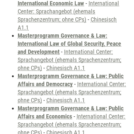
International Economic Law
-
International
Center: Sprachangebot (ehemals
Sprachenzentrum; ohne CPs)
-
Chinesisch
A1.1
Masterprogramm Governance & Law:
International Law of Global Security, Peace
and Development
-
International Center:
Sprachangebot (ehemals Sprachenzentrum;
ohne CPs)
-
Chinesisch A1.1
Masterprogramm Governance & Law: Public
Affairs and Democracy
-
International Center:
Sprachangebot (ehemals Sprachenzentrum;
ohne CPs)
-
Chinesisch A1.1
Masterprogramm Governance & Law: Public
Affairs and Economics
-
International Center:
Sprachangebot (ehemals Sprachenzentrum;
ohne CPs)
-
Chinesisch A1.1