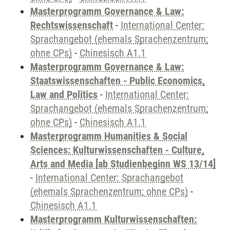
Masterprogramm Governance & Law:
Rechtswissenschaft
-
International Center:
Sprachangebot (ehemals Sprachenzentrum;
ohne CPs)
-
Chinesisch A1.1
Masterprogramm Governance & Law:
Staatswissenschaften - Public Economics,
Law and Politics
-
International Center:
Sprachangebot (ehemals Sprachenzentrum;
ohne CPs)
-
Chinesisch A1.1
Masterprogramm Humanities & Social
Sciences: Kulturwissenschaften - Culture,
Arts and Media [ab Studienbeginn WS 13/14]
-
International Center: Sprachangebot
(ehemals Sprachenzentrum; ohne CPs)
-
Chinesisch A1.1
Masterprogramm Kulturwissenschaften: