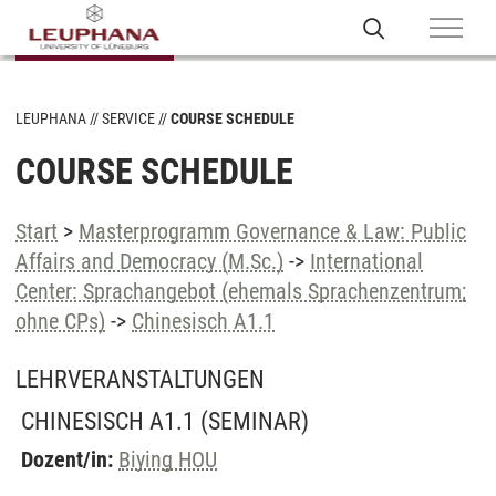
LEUPHANA
SERVICE
COURSE SCHEDULE
COURSE SCHEDULE
Start
>
Masterprogramm Governance & Law: Public
Affairs and Democracy (M.Sc.)
->
International
Center: Sprachangebot (ehemals Sprachenzentrum;
ohne CPs)
->
Chinesisch A1.1
LEHRVERANSTALTUNGEN
CHINESISCH A1.1
(SEMINAR)
Dozent/in:
Biying HOU