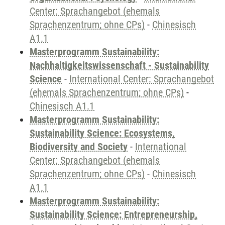
Center: Sprachangebot (ehemals
Sprachenzentrum; ohne CPs)
-
Chinesisch
A1.1
Masterprogramm Sustainability:
Nachhaltigkeitswissenschaft - Sustainability
Science
-
International Center: Sprachangebot
(ehemals Sprachenzentrum; ohne CPs)
-
Chinesisch A1.1
Masterprogramm Sustainability:
Sustainability Science: Ecosystems,
Biodiversity and Society
-
International
Center: Sprachangebot (ehemals
Sprachenzentrum; ohne CPs)
-
Chinesisch
A1.1
Masterprogramm Sustainability:
Sustainability Science: Entrepreneurship,