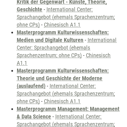
Kritik der Gegenwart - Künste, Theorie,
Geschichte
-
International Center:
Sprachangebot (ehemals Sprachenzentrum;
ohne CPs)
-
Chinesisch A1.1
Masterprogramm Kulturwissenschaften:
Medien und Digitale Kulturen
-
International
Center: Sprachangebot (ehemals
Sprachenzentrum; ohne CPs)
-
Chinesisch
A1.1
Masterprogramm Kulturwissenschaften:
Theorie und Geschichte der Moderne
(auslaufend)
-
International Center:
Sprachangebot (ehemals Sprachenzentrum;
ohne CPs)
-
Chinesisch A1.1
Masterprogramm Management: Management
& Data Science
-
International Center:
Sprachangebot (ehemals Sprachenzentrum;