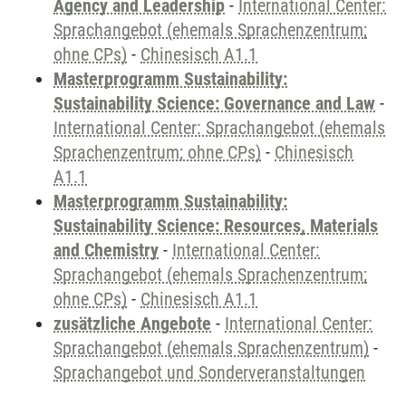
Agency and Leadership
-
International Center:
Sprachangebot (ehemals Sprachenzentrum;
ohne CPs)
-
Chinesisch A1.1
Masterprogramm Sustainability:
Sustainability Science: Governance and Law
-
International Center: Sprachangebot (ehemals
Sprachenzentrum; ohne CPs)
-
Chinesisch
A1.1
Masterprogramm Sustainability:
Sustainability Science: Resources, Materials
and Chemistry
-
International Center:
Sprachangebot (ehemals Sprachenzentrum;
ohne CPs)
-
Chinesisch A1.1
zusätzliche Angebote
-
International Center:
Sprachangebot (ehemals Sprachenzentrum)
-
Sprachangebot und Sonderveranstaltungen