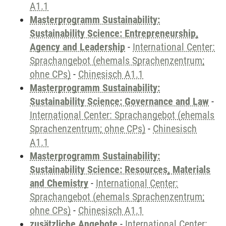
A1.1
Masterprogramm Sustainability:
Sustainability Science: Entrepreneurship,
Agency and Leadership
-
International Center:
Sprachangebot (ehemals Sprachenzentrum;
ohne CPs)
-
Chinesisch A1.1
Masterprogramm Sustainability:
Sustainability Science: Governance and Law
-
International Center: Sprachangebot (ehemals
Sprachenzentrum; ohne CPs)
-
Chinesisch
A1.1
Masterprogramm Sustainability:
Sustainability Science: Resources, Materials
and Chemistry
-
International Center:
Sprachangebot (ehemals Sprachenzentrum;
ohne CPs)
-
Chinesisch A1.1
zusätzliche Angebote
-
International Center: