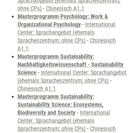
Sprachangebot (ehemals Sprachenzentrum;
ohne CPs)
-
Chinesisch A1.1
Masterprogramm Psychology: Work &
Organizational Psychology
-
International
Center: Sprachangebot (ehemals
Sprachenzentrum; ohne CPs)
-
Chinesisch
A1.1
Masterprogramm Sustainability:
Nachhaltigkeitswissenschaft - Sustainability
Science
-
International Center: Sprachangebot
(ehemals Sprachenzentrum; ohne CPs)
-
Chinesisch A1.1
Masterprogramm Sustainability:
Sustainability Science: Ecosystems,
Biodiversity and Society
-
International
Center: Sprachangebot (ehemals
Sprachenzentrum; ohne CPs)
-
Chinesisch