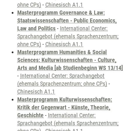
ohne CPs)
-
Chinesisch A1.1
Masterprogramm Governance & Law:
Staatswissenschaften - Public Economics,
Law and Politics
-
International Center:
Sprachangebot (ehemals Sprachenzentrum;
ohne CPs)
-
Chinesisch A1.1
Masterprogramm Humanities & Social
Sciences: Kulturwissenschaften - Culture,
Arts and Media [ab Studienbeginn WS 13/14]
-
International Center: Sprachangebot
(ehemals Sprachenzentrum; ohne CPs)
-
Chinesisch A1.1
Masterprogramm Kulturwissenschaften:
Kritik der Gegenwart - Künste, Theorie,
Geschichte
-
International Center:
Sprachangebot (ehemals Sprachenzentrum;