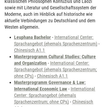
klassischen Philosophen Konfuzius und Laozi
sowie mit Literatur und Gesellschaftssystem der
Moderne, auch im Hinblick auf historische wie
aktuelle Verbindungen zu Deutschland und dem
Westen allgemein.
Leuphana Bachelor
-
International Center:
Sprachangebot (ehemals Sprachenzentrum)
-
Chinesisch A1.1
Masterprogramm Cultural Studies: Culture
and Organization
-
International Center:
Sprachangebot (ehemals Sprachenzentrum;
ohne CPs)
-
Chinesisch A1.1
Masterprogramm Governance & Law:
International Economic Law
-
International
Center: Sprachangebot (ehemals
Sprachenzentrum; ohne CPs)
-
Chinesisch