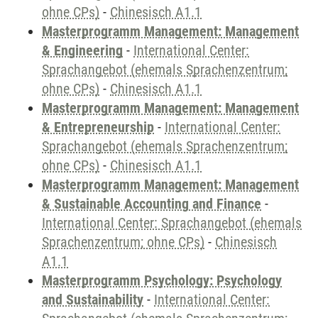
ohne CPs)
-
Chinesisch A1.1
Masterprogramm Management: Management
& Engineering
-
International Center:
Sprachangebot (ehemals Sprachenzentrum;
ohne CPs)
-
Chinesisch A1.1
Masterprogramm Management: Management
& Entrepreneurship
-
International Center:
Sprachangebot (ehemals Sprachenzentrum;
ohne CPs)
-
Chinesisch A1.1
Masterprogramm Management: Management
& Sustainable Accounting and Finance
-
International Center: Sprachangebot (ehemals
Sprachenzentrum; ohne CPs)
-
Chinesisch
A1.1
Masterprogramm Psychology: Psychology
and Sustainability
-
International Center: