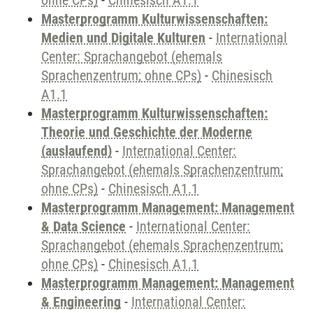
ohne CPs)
-
Chinesisch A1.1
Masterprogramm Kulturwissenschaften:
Medien und Digitale Kulturen
-
International
Center: Sprachangebot (ehemals
Sprachenzentrum; ohne CPs)
-
Chinesisch
A1.1
Masterprogramm Kulturwissenschaften:
Theorie und Geschichte der Moderne
(auslaufend)
-
International Center:
Sprachangebot (ehemals Sprachenzentrum;
ohne CPs)
-
Chinesisch A1.1
Masterprogramm Management: Management
& Data Science
-
International Center:
Sprachangebot (ehemals Sprachenzentrum;
ohne CPs)
-
Chinesisch A1.1
Masterprogramm Management: Management
& Engineering
-
International Center: