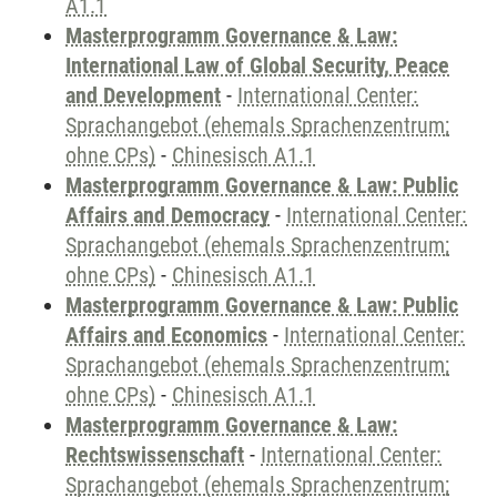
A1.1
Masterprogramm Governance & Law:
International Law of Global Security, Peace
and Development
-
International Center:
Sprachangebot (ehemals Sprachenzentrum;
ohne CPs)
-
Chinesisch A1.1
Masterprogramm Governance & Law: Public
Affairs and Democracy
-
International Center:
Sprachangebot (ehemals Sprachenzentrum;
ohne CPs)
-
Chinesisch A1.1
Masterprogramm Governance & Law: Public
Affairs and Economics
-
International Center:
Sprachangebot (ehemals Sprachenzentrum;
ohne CPs)
-
Chinesisch A1.1
Masterprogramm Governance & Law:
Rechtswissenschaft
-
International Center:
Sprachangebot (ehemals Sprachenzentrum;