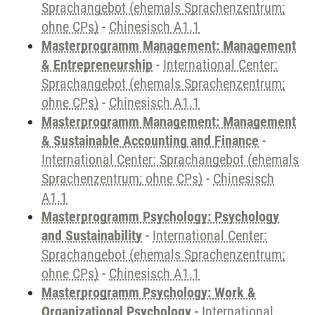
Sprachangebot (ehemals Sprachenzentrum;
ohne CPs)
-
Chinesisch A1.1
Masterprogramm Management: Management
& Entrepreneurship
-
International Center:
Sprachangebot (ehemals Sprachenzentrum;
ohne CPs)
-
Chinesisch A1.1
Masterprogramm Management: Management
& Sustainable Accounting and Finance
-
International Center: Sprachangebot (ehemals
Sprachenzentrum; ohne CPs)
-
Chinesisch
A1.1
Masterprogramm Psychology: Psychology
and Sustainability
-
International Center:
Sprachangebot (ehemals Sprachenzentrum;
ohne CPs)
-
Chinesisch A1.1
Masterprogramm Psychology: Work &
Organizational Psychology
-
International