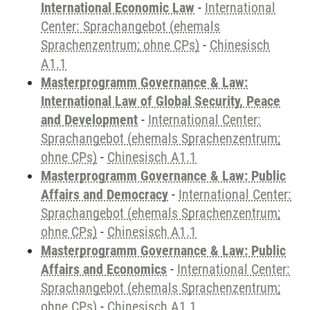
International Economic Law
-
International
Center: Sprachangebot (ehemals
Sprachenzentrum; ohne CPs)
-
Chinesisch
A1.1
Masterprogramm Governance & Law:
International Law of Global Security, Peace
and Development
-
International Center:
Sprachangebot (ehemals Sprachenzentrum;
ohne CPs)
-
Chinesisch A1.1
Masterprogramm Governance & Law: Public
Affairs and Democracy
-
International Center:
Sprachangebot (ehemals Sprachenzentrum;
ohne CPs)
-
Chinesisch A1.1
Masterprogramm Governance & Law: Public
Affairs and Economics
-
International Center:
Sprachangebot (ehemals Sprachenzentrum;
ohne CPs)
-
Chinesisch A1.1