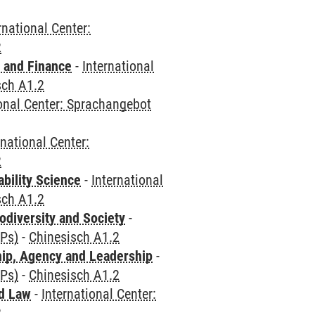
rnational Center:
2
 and Finance
-
International
sch A1.2
ional Center: Sprachangebot
rnational Center:
2
bility Science
-
International
sch A1.2
odiversity and Society
-
CPs)
-
Chinesisch A1.2
hip, Agency and Leadership
-
CPs)
-
Chinesisch A1.2
nd Law
-
International Center:
2