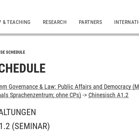
Y & TEACHING
RESEARCH
PARTNERS
INTERNAT
SE SCHEDULE
CHEDULE
m Governance & Law: Public Affairs and Democracy (M
als Sprachenzentrum; ohne CPs)
->
Chinesisch A1.2
ALTUNGEN
1.2
(SEMINAR)