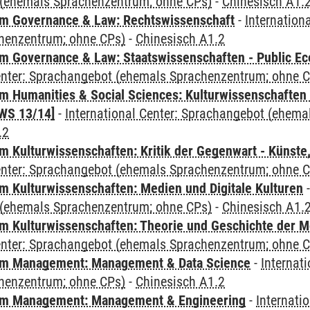
(ehemals Sprachenzentrum; ohne CPs)
-
Chinesisch A1.
m Governance & Law: Rechtswissenschaft
-
Internation
henzentrum; ohne CPs)
-
Chinesisch A1.2
 Governance & Law: Staatswissenschaften - Public Eco
Center: Sprachangebot (ehemals Sprachenzentrum; ohne 
 Humanities & Social Sciences: Kulturwissenschaften -
WS 13/14]
-
International Center: Sprachangebot (ehem
.2
 Kulturwissenschaften: Kritik der Gegenwart - Künste,
Center: Sprachangebot (ehemals Sprachenzentrum; ohne 
 Kulturwissenschaften: Medien und Digitale Kulturen
(ehemals Sprachenzentrum; ohne CPs)
-
Chinesisch A1.
 Kulturwissenschaften: Theorie und Geschichte der M
Center: Sprachangebot (ehemals Sprachenzentrum; ohne 
m Management: Management & Data Science
-
Internat
henzentrum; ohne CPs)
-
Chinesisch A1.2
m Management: Management & Engineering
-
Internati