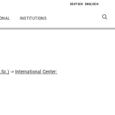
IONAL
INSTITUTIONS
.Sc.)
->
International Center: