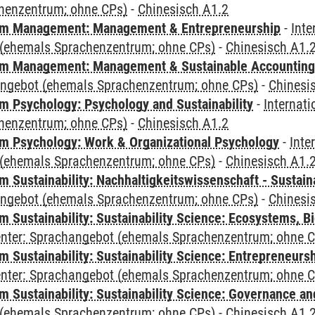
henzentrum; ohne CPs)
-
Chinesisch A1.2
m Management: Management & Entrepreneurship
-
Inte
(ehemals Sprachenzentrum; ohne CPs)
-
Chinesisch A1.
m Management: Management & Sustainable Accounting
angebot (ehemals Sprachenzentrum; ohne CPs)
-
Chinesi
 Psychology: Psychology and Sustainability
-
Internat
henzentrum; ohne CPs)
-
Chinesisch A1.2
 Psychology: Work & Organizational Psychology
-
Inte
(ehemals Sprachenzentrum; ohne CPs)
-
Chinesisch A1.
Sustainability: Nachhaltigkeitswissenschaft - Sustaina
angebot (ehemals Sprachenzentrum; ohne CPs)
-
Chinesi
Sustainability: Sustainability Science: Ecosystems, Bi
Center: Sprachangebot (ehemals Sprachenzentrum; ohne 
 Sustainability: Sustainability Science: Entrepreneurs
Center: Sprachangebot (ehemals Sprachenzentrum; ohne 
 Sustainability: Sustainability Science: Governance a
(ehemals Sprachenzentrum; ohne CPs)
-
Chinesisch A1.