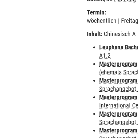
Termin:
wöchentlich | Freita
Inhalt:
Chinesisch A 1
Leuphana Bach
A1.2
Masterprogramm
(ehemals Sprac
Masterprogramm
Sprachangebot 
Masterprogramm
International 
Masterprogramm
Sprachangebot 
Masterprogramm