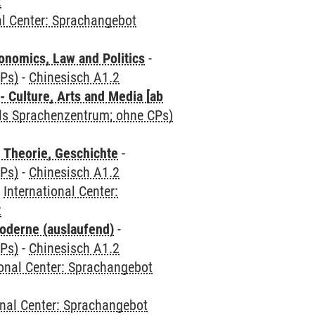
2
al Center: Sprachangebot
nomics, Law and Politics
-
CPs)
-
Chinesisch A1.2
 Culture, Arts and Media [ab
als Sprachenzentrum; ohne CPs)
 Theorie, Geschichte
-
CPs)
-
Chinesisch A1.2
-
International Center:
2
oderne (auslaufend)
-
CPs)
-
Chinesisch A1.2
ional Center: Sprachangebot
onal Center: Sprachangebot