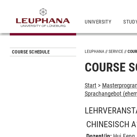
UNIVERSITY
STUD
LEUPHANA
SERVICE
COUR
COURSE SCHEDULE
COURSE S
Start
>
Masterprogram
Sprachangebot (ehem
LEHRVERANST
CHINESISCH A
Dozent/in:
Hui Feng