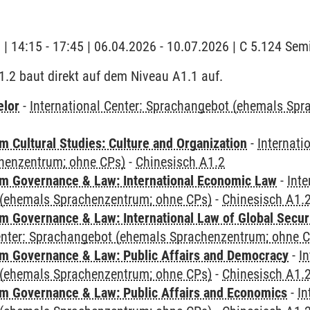
g | 14:15 - 17:45 | 06.04.2026 - 10.07.2026 | C 5.124 Se
.2 baut direkt auf dem Niveau A1.1 auf.
elor
-
International Center: Sprachangebot (ehemals Sp
 Cultural Studies: Culture and Organization
-
Internati
henzentrum; ohne CPs)
-
Chinesisch A1.2
 Governance & Law: International Economic Law
-
Inte
(ehemals Sprachenzentrum; ohne CPs)
-
Chinesisch A1.
 Governance & Law: International Law of Global Secur
Center: Sprachangebot (ehemals Sprachenzentrum; ohne 
 Governance & Law: Public Affairs and Democracy
-
In
(ehemals Sprachenzentrum; ohne CPs)
-
Chinesisch A1.
 Governance & Law: Public Affairs and Economics
-
In