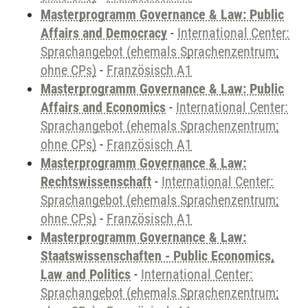
Masterprogramm Governance & Law: Public
Affairs and Democracy
-
International Center:
Sprachangebot (ehemals Sprachenzentrum;
ohne CPs)
-
Französisch A1
Masterprogramm Governance & Law: Public
Affairs and Economics
-
International Center:
Sprachangebot (ehemals Sprachenzentrum;
ohne CPs)
-
Französisch A1
Masterprogramm Governance & Law:
Rechtswissenschaft
-
International Center:
Sprachangebot (ehemals Sprachenzentrum;
ohne CPs)
-
Französisch A1
Masterprogramm Governance & Law:
Staatswissenschaften - Public Economics,
Law and Politics
-
International Center:
Sprachangebot (ehemals Sprachenzentrum;