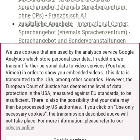
Sprachangebot (ehemals Sprachenzentrum;
ohne CPs)
-
Französisch A1
zusätzliche Angebote
-
International Center:
Sprachangebot (ehemals Sprachenzentrum)
-
Sprachangebot und Sonderveranstaltungen
We use cookies that are used by the analytics service Google
Analytics which store personal user data. In addition, we
transmit further personal data to video services (YouTube,
Andreea Tribel
/
30.06.2024
Vimeo) in order to show you embedded videos. This data is
transmitted to the USA, among other countries. However, the
European Court of Justice has deemed the level of data
protection in the USA, measured against EU standards, to be
CONTACT
insufficient. There is also the possibility that your data may
LEUPHANA AS EMPLOYER
then be processed by US authorities. If you click on "Use only
INTRANET
necessary cookies", the transmission described above will
not take place. For more information, please refer to our
SITE NOTICE
privacy policy
.
PRIVACY POLICY
ACCESSIBILITY