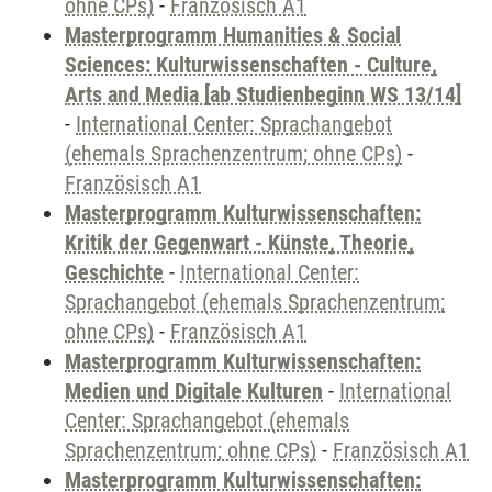
ohne CPs)
-
Französisch A1
Masterprogramm Humanities & Social
Sciences: Kulturwissenschaften - Culture,
Arts and Media [ab Studienbeginn WS 13/14]
-
International Center: Sprachangebot
(ehemals Sprachenzentrum; ohne CPs)
-
Französisch A1
Masterprogramm Kulturwissenschaften:
Kritik der Gegenwart - Künste, Theorie,
Geschichte
-
International Center:
Sprachangebot (ehemals Sprachenzentrum;
ohne CPs)
-
Französisch A1
Masterprogramm Kulturwissenschaften:
Medien und Digitale Kulturen
-
International
Center: Sprachangebot (ehemals
Sprachenzentrum; ohne CPs)
-
Französisch A1
Masterprogramm Kulturwissenschaften: