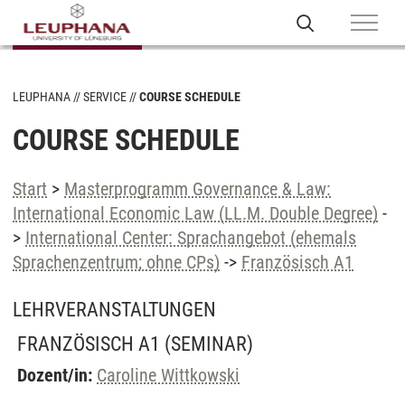
LEUPHANA
SERVICE
COURSE SCHEDULE
COURSE SCHEDULE
Start
>
Masterprogramm Governance & Law:
International Economic Law (LL.M. Double Degree)
-
>
International Center: Sprachangebot (ehemals
Sprachenzentrum; ohne CPs)
->
Französisch A1
LEHRVERANSTALTUNGEN
FRANZÖSISCH A1
(SEMINAR)
Dozent/in:
Caroline Wittkowski