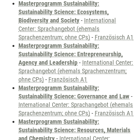
Masterprogramm Sustainability:
Sustainability Science: Ecosystems,
Biodiversity and Society
-
International
Center: Sprachangebot (ehemals
Sprachenzentrum; ohne CPs)
-
Französisch A1
Masterprogramm Sustainability:
Sustainability Science: Entrepreneurship,
Agency and Leadership
-
International Center:
Sprachangebot (ehemals Sprachenzentrum;
ohne CPs)
-
Französisch A1
Masterprogramm Sustainability:
Sustainability Science: Governance and Law
-
International Center: Sprachangebot (ehemals
Sprachenzentrum; ohne CPs)
-
Französisch A1
Masterprogramm Sustainability:
Sustainability Science: Resources, Materials
and Chemistry
-
International Center: