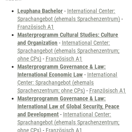
Leuphana Bachelor
-
International Center:
Sprachangebot (ehemals Sprachenzentrum)
-
Französisch A1
Masterprogramm Cultural Studies: Culture
and Organization
-
International Center:
Sprachangebot (ehemals Sprachenzentrum;
ohne CPs)
-
Französisch A1
Masterprogramm Governance & Law:
International Economic Law
-
International
Center: Sprachangebot (ehemals
Sprachenzentrum; ohne CPs)
-
Französisch A1
Masterprogramm Governance & Law:
International Law of Global Security, Peace
and Development
-
International Center:
Sprachangebot (ehemals Sprachenzentrum;
ohne CPs)
-
Französisch A1