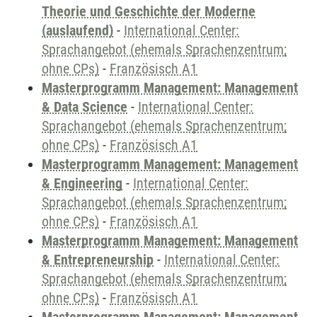
Theorie und Geschichte der Moderne
(auslaufend)
-
International Center:
Sprachangebot (ehemals Sprachenzentrum;
ohne CPs)
-
Französisch A1
Masterprogramm Management: Management
& Data Science
-
International Center:
Sprachangebot (ehemals Sprachenzentrum;
ohne CPs)
-
Französisch A1
Masterprogramm Management: Management
& Engineering
-
International Center:
Sprachangebot (ehemals Sprachenzentrum;
ohne CPs)
-
Französisch A1
Masterprogramm Management: Management
& Entrepreneurship
-
International Center:
Sprachangebot (ehemals Sprachenzentrum;
ohne CPs)
-
Französisch A1