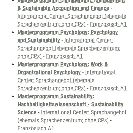
Masterprogramm Management: Management
& Sustainable Accounting and Finance
-
International Center: Sprachangebot (ehemals
Sprachenzentrum; ohne CPs)
-
Französisch A1
Masterprogramm Psychology: Psychology
and Sustainability
-
International Center:
Sprachangebot (ehemals Sprachenzentrum;
ohne CPs)
-
Französisch A1
Masterprogramm Psychology: Work &
Organizational Psychology
-
International
Center: Sprachangebot (ehemals
Sprachenzentrum; ohne CPs)
-
Französisch A1
Masterprogramm Sustainability:
Nachhaltigkeitswissenschaft - Sustainability
Science
-
International Center: Sprachangebot
(ehemals Sprachenzentrum; ohne CPs)
-
Französisch A1