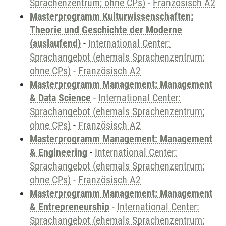
Sprachenzentrum; ohne CPs)
-
Französisch A2
Masterprogramm Kulturwissenschaften:
Theorie und Geschichte der Moderne
(auslaufend)
-
International Center:
Sprachangebot (ehemals Sprachenzentrum;
ohne CPs)
-
Französisch A2
Masterprogramm Management: Management
& Data Science
-
International Center:
Sprachangebot (ehemals Sprachenzentrum;
ohne CPs)
-
Französisch A2
Masterprogramm Management: Management
& Engineering
-
International Center:
Sprachangebot (ehemals Sprachenzentrum;
ohne CPs)
-
Französisch A2
Masterprogramm Management: Management
& Entrepreneurship
-
International Center:
Sprachangebot (ehemals Sprachenzentrum;