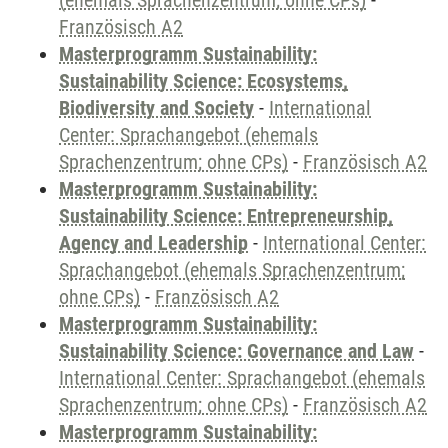
(ehemals Sprachenzentrum; ohne CPs)
-
Französisch A2
Masterprogramm Sustainability:
Sustainability Science: Ecosystems,
Biodiversity and Society
-
International
Center: Sprachangebot (ehemals
Sprachenzentrum; ohne CPs)
-
Französisch A2
Masterprogramm Sustainability:
Sustainability Science: Entrepreneurship,
Agency and Leadership
-
International Center:
Sprachangebot (ehemals Sprachenzentrum;
ohne CPs)
-
Französisch A2
Masterprogramm Sustainability:
Sustainability Science: Governance and Law
-
International Center: Sprachangebot (ehemals
Sprachenzentrum; ohne CPs)
-
Französisch A2
Masterprogramm Sustainability: