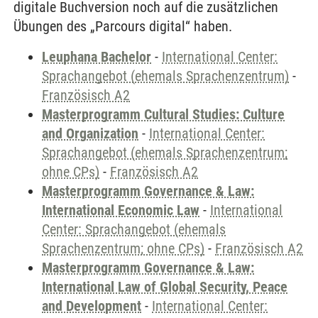
digitale Buchversion noch auf die zusätzlichen
Übungen des „Parcours digital“ haben.
Leuphana Bachelor
-
International Center:
Sprachangebot (ehemals Sprachenzentrum)
-
Französisch A2
Masterprogramm Cultural Studies: Culture
and Organization
-
International Center:
Sprachangebot (ehemals Sprachenzentrum;
ohne CPs)
-
Französisch A2
Masterprogramm Governance & Law:
International Economic Law
-
International
Center: Sprachangebot (ehemals
Sprachenzentrum; ohne CPs)
-
Französisch A2
Masterprogramm Governance & Law:
International Law of Global Security, Peace
and Development
-
International Center: