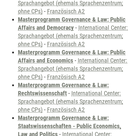
Sprachangebot (ehemals Sprachenzentrum;
ohne CPs)
-
Französisch A2
Masterprogramm Governance & Law: Public
Affairs and Democracy
-
International Center:
Sprachangebot (ehemals Sprachenzentrum;
ohne CPs)
-
Französisch A2
Masterprogramm Governance & Law: Public
Affairs and Economics
-
International Center:
Sprachangebot (ehemals Sprachenzentrum;
ohne CPs)
-
Französisch A2
Masterprogramm Governance & Law:
Rechtswissenschaft
-
International Center:
Sprachangebot (ehemals Sprachenzentrum;
ohne CPs)
-
Französisch A2
Masterprogramm Governance & Law:
Staatswissenschaften - Public Economics,
Law and Politics
-
International Center: