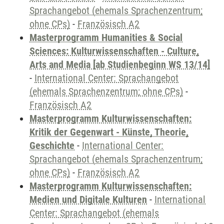
Sprachangebot (ehemals Sprachenzentrum;
ohne CPs)
-
Französisch A2
Masterprogramm Humanities & Social
Sciences: Kulturwissenschaften - Culture,
Arts and Media [ab Studienbeginn WS 13/14]
-
International Center: Sprachangebot
(ehemals Sprachenzentrum; ohne CPs)
-
Französisch A2
Masterprogramm Kulturwissenschaften:
Kritik der Gegenwart - Künste, Theorie,
Geschichte
-
International Center:
Sprachangebot (ehemals Sprachenzentrum;
ohne CPs)
-
Französisch A2
Masterprogramm Kulturwissenschaften:
Medien und Digitale Kulturen
-
International
Center: Sprachangebot (ehemals