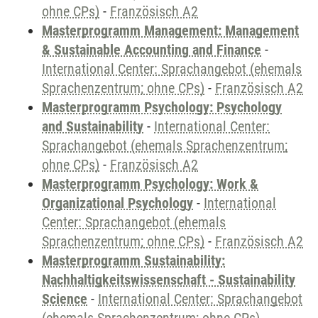
ohne CPs)
-
Französisch A2
Masterprogramm Management: Management
& Sustainable Accounting and Finance
-
International Center: Sprachangebot (ehemals
Sprachenzentrum; ohne CPs)
-
Französisch A2
Masterprogramm Psychology: Psychology
and Sustainability
-
International Center:
Sprachangebot (ehemals Sprachenzentrum;
ohne CPs)
-
Französisch A2
Masterprogramm Psychology: Work &
Organizational Psychology
-
International
Center: Sprachangebot (ehemals
Sprachenzentrum; ohne CPs)
-
Französisch A2
Masterprogramm Sustainability:
Nachhaltigkeitswissenschaft - Sustainability
Science
-
International Center: Sprachangebot