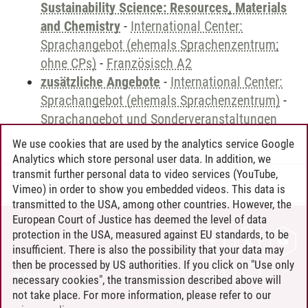
Sustainability Science: Resources, Materials
and Chemistry
-
International Center:
Sprachangebot (ehemals Sprachenzentrum;
ohne CPs)
-
Französisch A2
zusätzliche Angebote
-
International Center:
Sprachangebot (ehemals Sprachenzentrum)
-
Sprachangebot und Sonderveranstaltungen
We use cookies that are used by the analytics service Google
Analytics which store personal user data. In addition, we
transmit further personal data to video services (YouTube,
Andreea Tribel
/
30.06.2024
Vimeo) in order to show you embedded videos. This data is
transmitted to the USA, among other countries. However, the
European Court of Justice has deemed the level of data
protection in the USA, measured against EU standards, to be
CONTACT
insufficient. There is also the possibility that your data may
LEUPHANA AS EMPLOYER
then be processed by US authorities. If you click on "Use only
INTRANET
necessary cookies", the transmission described above will
not take place. For more information, please refer to our
SITE NOTICE