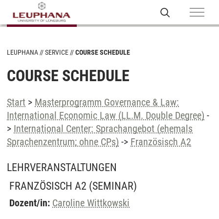
LEUPHANA
SERVICE
COURSE SCHEDULE
COURSE SCHEDULE
Start
>
Masterprogramm Governance & Law:
International Economic Law (LL.M. Double Degree)
-
>
International Center: Sprachangebot (ehemals
Sprachenzentrum; ohne CPs)
->
Französisch A2
LEHRVERANSTALTUNGEN
FRANZÖSISCH A2
(SEMINAR)
Dozent/in:
Caroline Wittkowski