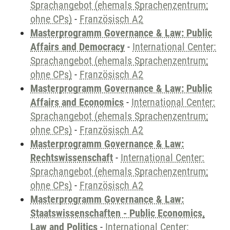
Sprachangebot (ehemals Sprachenzentrum;
ohne CPs)
-
Französisch A2
Masterprogramm Governance & Law: Public
Affairs and Democracy
-
International Center:
Sprachangebot (ehemals Sprachenzentrum;
ohne CPs)
-
Französisch A2
Masterprogramm Governance & Law: Public
Affairs and Economics
-
International Center:
Sprachangebot (ehemals Sprachenzentrum;
ohne CPs)
-
Französisch A2
Masterprogramm Governance & Law:
Rechtswissenschaft
-
International Center:
Sprachangebot (ehemals Sprachenzentrum;
ohne CPs)
-
Französisch A2
Masterprogramm Governance & Law:
Staatswissenschaften - Public Economics,
Law and Politics
-
International Center: