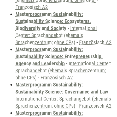
(ehemals Sprachenzentrum; ohne CPs)
-
Französisch A2
Masterprogramm Sustainability:
Sustainability Science: Ecosystems,
Biodiversity and Society
-
International
Center: Sprachangebot (ehemals
Sprachenzentrum; ohne CPs)
-
Französisch A2
Masterprogramm Sustainability:
Sustainability Science: Entrepreneurship,
Agency and Leadership
-
International Center:
Sprachangebot (ehemals Sprachenzentrum;
ohne CPs)
-
Französisch A2
Masterprogramm Sustainability:
Sustainability Science: Governance and Law
-
International Center: Sprachangebot (ehemals
Sprachenzentrum; ohne CPs)
-
Französisch A2
Masterprogramm Sustainability: