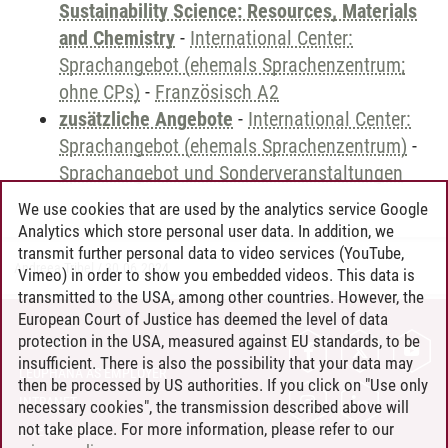
Sustainability Science: Resources, Materials
and Chemistry
-
International Center:
Sprachangebot (ehemals Sprachenzentrum;
ohne CPs)
-
Französisch A2
zusätzliche Angebote
-
International Center:
Sprachangebot (ehemals Sprachenzentrum)
-
Sprachangebot und Sonderveranstaltungen
We use cookies that are used by the analytics service Google
Analytics which store personal user data. In addition, we
transmit further personal data to video services (YouTube,
Andreea Tribel
/
30.06.2024
Vimeo) in order to show you embedded videos. This data is
transmitted to the USA, among other countries. However, the
European Court of Justice has deemed the level of data
protection in the USA, measured against EU standards, to be
CONTACT
insufficient. There is also the possibility that your data may
LEUPHANA AS EMPLOYER
then be processed by US authorities. If you click on "Use only
INTRANET
necessary cookies", the transmission described above will
not take place. For more information, please refer to our
SITE NOTICE