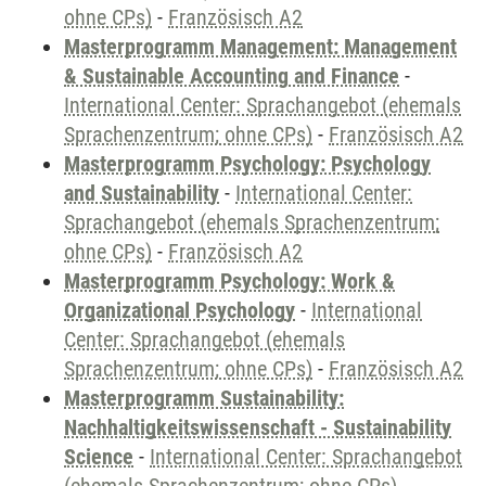
ohne CPs)
-
Französisch A2
Masterprogramm Management: Management
& Sustainable Accounting and Finance
-
International Center: Sprachangebot (ehemals
Sprachenzentrum; ohne CPs)
-
Französisch A2
Masterprogramm Psychology: Psychology
and Sustainability
-
International Center:
Sprachangebot (ehemals Sprachenzentrum;
ohne CPs)
-
Französisch A2
Masterprogramm Psychology: Work &
Organizational Psychology
-
International
Center: Sprachangebot (ehemals
Sprachenzentrum; ohne CPs)
-
Französisch A2
Masterprogramm Sustainability:
Nachhaltigkeitswissenschaft - Sustainability
Science
-
International Center: Sprachangebot