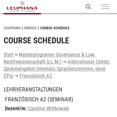
LEUPHANA
SERVICE
COURSE SCHEDULE
COURSE SCHEDULE
Start
>
Masterprogramm Governance & Law:
Rechtswissenschaft (LL.M.)
->
International Center:
Sprachangebot (ehemals Sprachenzentrum; ohne
CPs)
->
Französisch A2
LEHRVERANSTALTUNGEN
FRANZÖSISCH A2
(SEMINAR)
Dozent/in:
Caroline Wittkowski