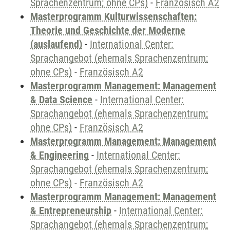
Sprachenzentrum; ohne CPs)
-
Französisch A2
Masterprogramm Kulturwissenschaften:
Theorie und Geschichte der Moderne
(auslaufend)
-
International Center:
Sprachangebot (ehemals Sprachenzentrum;
ohne CPs)
-
Französisch A2
Masterprogramm Management: Management
& Data Science
-
International Center:
Sprachangebot (ehemals Sprachenzentrum;
ohne CPs)
-
Französisch A2
Masterprogramm Management: Management
& Engineering
-
International Center:
Sprachangebot (ehemals Sprachenzentrum;
ohne CPs)
-
Französisch A2
Masterprogramm Management: Management
& Entrepreneurship
-
International Center:
Sprachangebot (ehemals Sprachenzentrum;