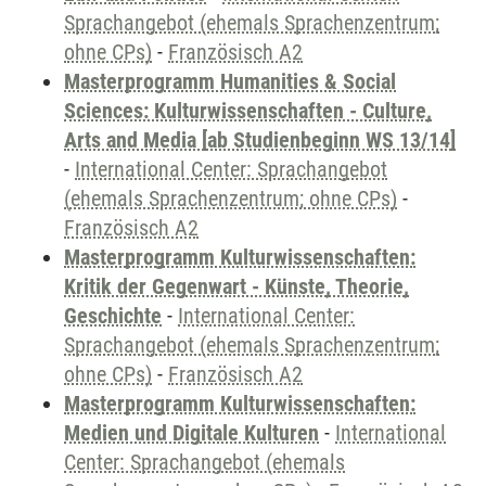
Sprachangebot (ehemals Sprachenzentrum;
ohne CPs)
-
Französisch A2
Masterprogramm Humanities & Social
Sciences: Kulturwissenschaften - Culture,
Arts and Media [ab Studienbeginn WS 13/14]
-
International Center: Sprachangebot
(ehemals Sprachenzentrum; ohne CPs)
-
Französisch A2
Masterprogramm Kulturwissenschaften:
Kritik der Gegenwart - Künste, Theorie,
Geschichte
-
International Center:
Sprachangebot (ehemals Sprachenzentrum;
ohne CPs)
-
Französisch A2
Masterprogramm Kulturwissenschaften:
Medien und Digitale Kulturen
-
International
Center: Sprachangebot (ehemals