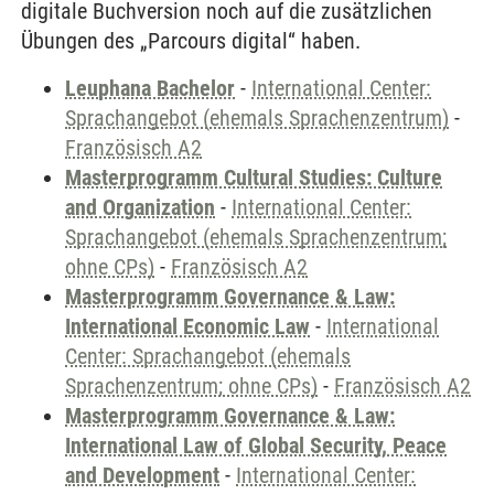
digitale Buchversion noch auf die zusätzlichen
Übungen des „Parcours digital“ haben.
Leuphana Bachelor
-
International Center:
Sprachangebot (ehemals Sprachenzentrum)
-
Französisch A2
Masterprogramm Cultural Studies: Culture
and Organization
-
International Center:
Sprachangebot (ehemals Sprachenzentrum;
ohne CPs)
-
Französisch A2
Masterprogramm Governance & Law:
International Economic Law
-
International
Center: Sprachangebot (ehemals
Sprachenzentrum; ohne CPs)
-
Französisch A2
Masterprogramm Governance & Law:
International Law of Global Security, Peace
and Development
-
International Center: