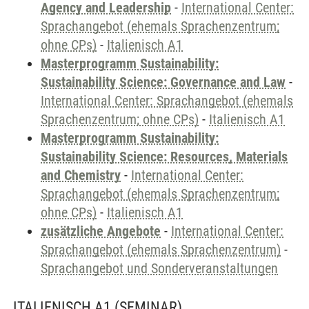
Agency and Leadership
-
International Center:
Sprachangebot (ehemals Sprachenzentrum;
ohne CPs)
-
Italienisch A1
Masterprogramm Sustainability:
Sustainability Science: Governance and Law
-
International Center: Sprachangebot (ehemals
Sprachenzentrum; ohne CPs)
-
Italienisch A1
Masterprogramm Sustainability:
Sustainability Science: Resources, Materials
and Chemistry
-
International Center:
Sprachangebot (ehemals Sprachenzentrum;
ohne CPs)
-
Italienisch A1
zusätzliche Angebote
-
International Center:
Sprachangebot (ehemals Sprachenzentrum)
-
Sprachangebot und Sonderveranstaltungen
ITALIENISCH A1
(SEMINAR)