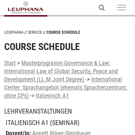
LEUPHANA
SERVICE
COURSE SCHEDULE
COURSE SCHEDULE
Start
>
Masterprogramm Governance & Law:
International Law of Global Security, Peace and
Development (LL.M Joint Degree)
->
International
Center: Sprachangebot (ehemals Sprachenzentrum;
ohne CPs)
->
Italienisch A1
LEHRVERANSTALTUNGEN
ITALIENISCH A1
(SEMINAR)
Dozent/in:
Annett Röper-Steinhauer