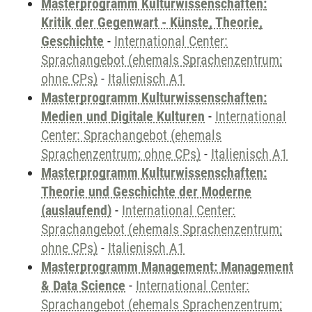
Masterprogramm Kulturwissenschaften:
Kritik der Gegenwart - Künste, Theorie,
Geschichte
-
International Center:
Sprachangebot (ehemals Sprachenzentrum;
ohne CPs)
-
Italienisch A1
Masterprogramm Kulturwissenschaften:
Medien und Digitale Kulturen
-
International
Center: Sprachangebot (ehemals
Sprachenzentrum; ohne CPs)
-
Italienisch A1
Masterprogramm Kulturwissenschaften:
Theorie und Geschichte der Moderne
(auslaufend)
-
International Center:
Sprachangebot (ehemals Sprachenzentrum;
ohne CPs)
-
Italienisch A1
Masterprogramm Management: Management
& Data Science
-
International Center:
Sprachangebot (ehemals Sprachenzentrum;