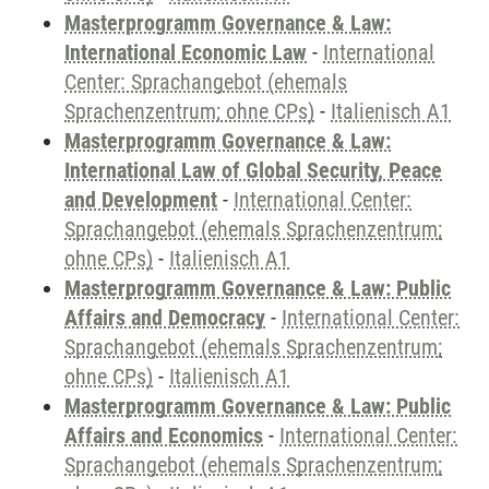
Masterprogramm Governance & Law:
International Economic Law
-
International
Center: Sprachangebot (ehemals
Sprachenzentrum; ohne CPs)
-
Italienisch A1
Masterprogramm Governance & Law:
International Law of Global Security, Peace
and Development
-
International Center:
Sprachangebot (ehemals Sprachenzentrum;
ohne CPs)
-
Italienisch A1
Masterprogramm Governance & Law: Public
Affairs and Democracy
-
International Center:
Sprachangebot (ehemals Sprachenzentrum;
ohne CPs)
-
Italienisch A1
Masterprogramm Governance & Law: Public
Affairs and Economics
-
International Center:
Sprachangebot (ehemals Sprachenzentrum;