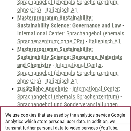
Sprachangebot (ehemals Sprachenzentrum;
ohne CPs)
-
Italienisch A1
Masterprogramm Sustainability:
Sustainability Science: Governance and Law
-
International Center: Sprachangebot (ehemals
Sprachenzentrum; ohne CPs)
-
Italienisch A1
Masterprogramm Sustainability:
Sustainability Science: Resources, Materials
and Chemistry
-
International Center:
Sprachangebot (ehemals Sprachenzentrum;
ohne CPs)
-
Italienisch A1
zusätzliche Angebote
-
International Center:
Sprachangebot (ehemals Sprachenzentrum)
-
Sprachangebot und Sonderveranstaltungen
We use cookies that are used by the analytics service Google
Analytics which store personal user data. In addition, we
transmit further personal data to video services (YouTube,