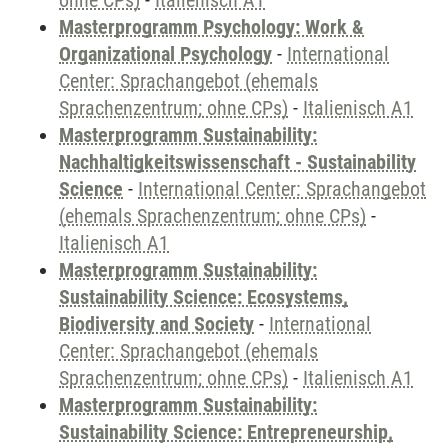
ohne CPs)
-
Italienisch A1
Masterprogramm Psychology: Work &
Organizational Psychology
-
International
Center: Sprachangebot (ehemals
Sprachenzentrum; ohne CPs)
-
Italienisch A1
Masterprogramm Sustainability:
Nachhaltigkeitswissenschaft - Sustainability
Science
-
International Center: Sprachangebot
(ehemals Sprachenzentrum; ohne CPs)
-
Italienisch A1
Masterprogramm Sustainability:
Sustainability Science: Ecosystems,
Biodiversity and Society
-
International
Center: Sprachangebot (ehemals
Sprachenzentrum; ohne CPs)
-
Italienisch A1
Masterprogramm Sustainability:
Sustainability Science: Entrepreneurship,