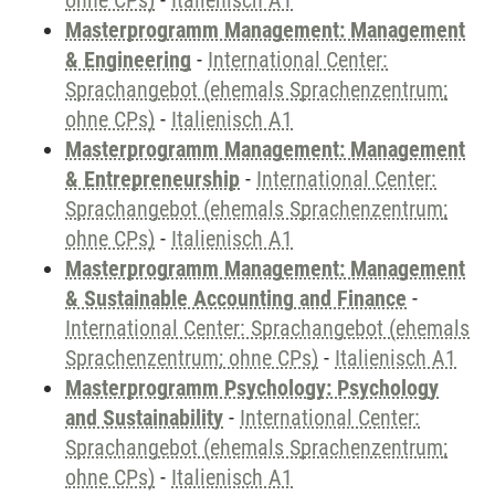
ohne CPs)
-
Italienisch A1
Masterprogramm Management: Management
& Engineering
-
International Center:
Sprachangebot (ehemals Sprachenzentrum;
ohne CPs)
-
Italienisch A1
Masterprogramm Management: Management
& Entrepreneurship
-
International Center:
Sprachangebot (ehemals Sprachenzentrum;
ohne CPs)
-
Italienisch A1
Masterprogramm Management: Management
& Sustainable Accounting and Finance
-
International Center: Sprachangebot (ehemals
Sprachenzentrum; ohne CPs)
-
Italienisch A1
Masterprogramm Psychology: Psychology
and Sustainability
-
International Center:
Sprachangebot (ehemals Sprachenzentrum;
ohne CPs)
-
Italienisch A1