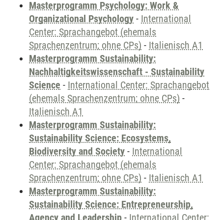
Masterprogramm Psychology: Work &
Organizational Psychology
-
International
Center: Sprachangebot (ehemals
Sprachenzentrum; ohne CPs)
-
Italienisch A1
Masterprogramm Sustainability:
Nachhaltigkeitswissenschaft - Sustainability
Science
-
International Center: Sprachangebot
(ehemals Sprachenzentrum; ohne CPs)
-
Italienisch A1
Masterprogramm Sustainability:
Sustainability Science: Ecosystems,
Biodiversity and Society
-
International
Center: Sprachangebot (ehemals
Sprachenzentrum; ohne CPs)
-
Italienisch A1
Masterprogramm Sustainability:
Sustainability Science: Entrepreneurship,
Agency and Leadership
-
International Center: