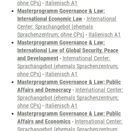
ohne CPs)
-
Italienisch A1
Masterprogramm Governance & Law:
International Economic Law
-
International
Center: Sprachangebot (ehemals
Sprachenzentrum; ohne CPs)
-
Italienisch A1
Masterprogramm Governance & Law:
International Law of Global Security, Peace
and Development
-
International Center:
Sprachangebot (ehemals Sprachenzentrum;
ohne CPs)
-
Italienisch A1
Masterprogramm Governance & Law: Public
Affairs and Democracy
-
International Center:
Sprachangebot (ehemals Sprachenzentrum;
ohne CPs)
-
Italienisch A1
Masterprogramm Governance & Law: Public
Affairs and Economics
-
International Center:
Sprachangebot (ehemals Sprachenzentrum;