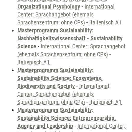
Organizational Psychology
-
International
Center: Sprachangebot (ehemals
Sprachenzentrum; ohne CPs)
-
Italienisch A1
Masterprogramm Sustainability:
Nachhaltigkeitswissenschaft - Sustainability
Science
-
International Center: Sprachangebot
(ehemals Sprachenzentrum; ohne CPs)
-
Italienisch A1
Masterprogramm Sustainability:
Sustainability Science: Ecosystems,
Biodiversity and Society
-
International
Center: Sprachangebot (ehemals
Sprachenzentrum; ohne CPs)
-
Italienisch A1
Masterprogramm Sustainability:
Sustainability Science: Entrepreneurship,
Agency and Leadership
-
International Center: