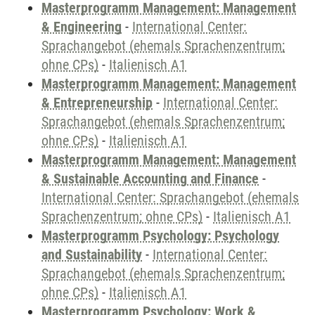
Masterprogramm Management: Management
& Engineering
-
International Center:
Sprachangebot (ehemals Sprachenzentrum;
ohne CPs)
-
Italienisch A1
Masterprogramm Management: Management
& Entrepreneurship
-
International Center:
Sprachangebot (ehemals Sprachenzentrum;
ohne CPs)
-
Italienisch A1
Masterprogramm Management: Management
& Sustainable Accounting and Finance
-
International Center: Sprachangebot (ehemals
Sprachenzentrum; ohne CPs)
-
Italienisch A1
Masterprogramm Psychology: Psychology
and Sustainability
-
International Center:
Sprachangebot (ehemals Sprachenzentrum;
ohne CPs)
-
Italienisch A1
Masterprogramm Psychology: Work &