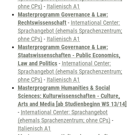
ohne CPs)
-
Italienisch A1
Masterprogramm Governance & Law:
Rechtswissenschaft
-
International Center:
Sprachangebot (ehemals Sprachenzentrum;
ohne CPs)
-
Italienisch A1
Masterprogramm Governance & Law:
Staatswissenschaften - Public Economics,
Law and Politics
-
International Center:
Sprachangebot (ehemals Sprachenzentrum;
ohne CPs)
-
Italienisch A1
Masterprogramm Humanities & Social
Sciences: Kulturwissenschaften - Culture,
Arts and Media [ab Studienbeginn WS 13/14]
-
International Center: Sprachangebot
(ehemals Sprachenzentrum; ohne CPs)
-
Italienisch A1