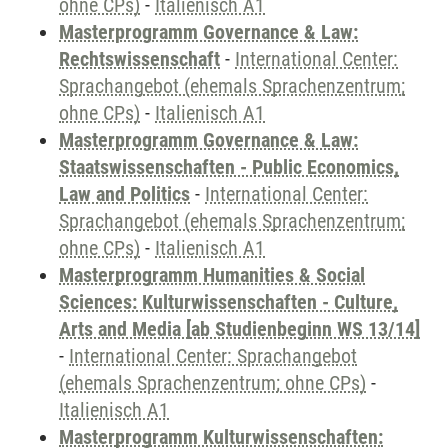
ohne CPs)
-
Italienisch A1
Masterprogramm Governance & Law:
Rechtswissenschaft
-
International Center:
Sprachangebot (ehemals Sprachenzentrum;
ohne CPs)
-
Italienisch A1
Masterprogramm Governance & Law:
Staatswissenschaften - Public Economics,
Law and Politics
-
International Center:
Sprachangebot (ehemals Sprachenzentrum;
ohne CPs)
-
Italienisch A1
Masterprogramm Humanities & Social
Sciences: Kulturwissenschaften - Culture,
Arts and Media [ab Studienbeginn WS 13/14]
-
International Center: Sprachangebot
(ehemals Sprachenzentrum; ohne CPs)
-
Italienisch A1
Masterprogramm Kulturwissenschaften: