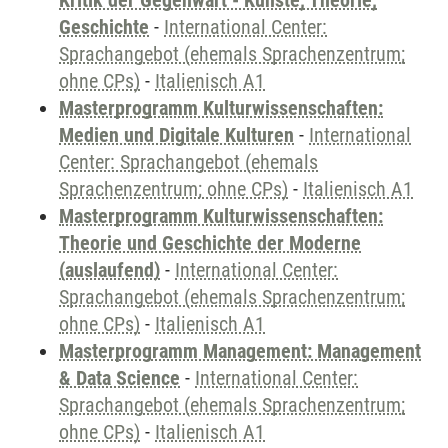
Kritik der Gegenwart - Künste, Theorie,
Geschichte
-
International Center:
Sprachangebot (ehemals Sprachenzentrum;
ohne CPs)
-
Italienisch A1
Masterprogramm Kulturwissenschaften:
Medien und Digitale Kulturen
-
International
Center: Sprachangebot (ehemals
Sprachenzentrum; ohne CPs)
-
Italienisch A1
Masterprogramm Kulturwissenschaften:
Theorie und Geschichte der Moderne
(auslaufend)
-
International Center:
Sprachangebot (ehemals Sprachenzentrum;
ohne CPs)
-
Italienisch A1
Masterprogramm Management: Management
& Data Science
-
International Center:
Sprachangebot (ehemals Sprachenzentrum;
ohne CPs)
-
Italienisch A1