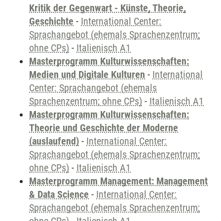
Kritik der Gegenwart - Künste, Theorie,
Geschichte
-
International Center:
Sprachangebot (ehemals Sprachenzentrum;
ohne CPs)
-
Italienisch A1
Masterprogramm Kulturwissenschaften:
Medien und Digitale Kulturen
-
International
Center: Sprachangebot (ehemals
Sprachenzentrum; ohne CPs)
-
Italienisch A1
Masterprogramm Kulturwissenschaften:
Theorie und Geschichte der Moderne
(auslaufend)
-
International Center:
Sprachangebot (ehemals Sprachenzentrum;
ohne CPs)
-
Italienisch A1
Masterprogramm Management: Management
& Data Science
-
International Center:
Sprachangebot (ehemals Sprachenzentrum;