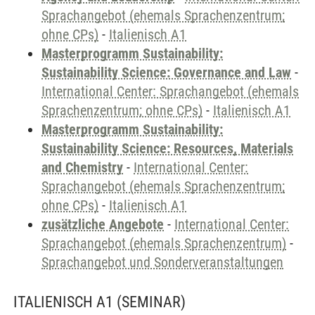
Sprachangebot (ehemals Sprachenzentrum;
ohne CPs)
-
Italienisch A1
Masterprogramm Sustainability:
Sustainability Science: Governance and Law
-
International Center: Sprachangebot (ehemals
Sprachenzentrum; ohne CPs)
-
Italienisch A1
Masterprogramm Sustainability:
Sustainability Science: Resources, Materials
and Chemistry
-
International Center:
Sprachangebot (ehemals Sprachenzentrum;
ohne CPs)
-
Italienisch A1
zusätzliche Angebote
-
International Center:
Sprachangebot (ehemals Sprachenzentrum)
-
Sprachangebot und Sonderveranstaltungen
ITALIENISCH A1
(SEMINAR)