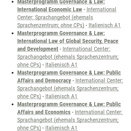
Masterprogramm Governance & Law:
International Economic Law
-
International
Center: Sprachangebot (ehemals
Sprachenzentrum; ohne CPs)
-
Italienisch A1
Masterprogramm Governance & Law:
International Law of Global Security, Peace
and Development
-
International Center:
Sprachangebot (ehemals Sprachenzentrum;
ohne CPs)
-
Italienisch A1
Masterprogramm Governance & Law: Public
Affairs and Democracy
-
International Center:
Sprachangebot (ehemals Sprachenzentrum;
ohne CPs)
-
Italienisch A1
Masterprogramm Governance & Law: Public
Affairs and Economics
-
International Center:
Sprachangebot (ehemals Sprachenzentrum;
ohne CPs)
-
Italienisch A1