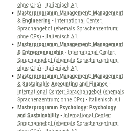
ohne CPs)
-
Italienisch A1
Masterprogramm Management: Management
& Engineering
-
International Center:
Sprachangebot (ehemals Sprachenzentrum;
ohne CPs)
-
Italienisch A1
Masterprogramm Management: Management
& Entrepreneurship
-
International Center:
Sprachangebot (ehemals Sprachenzentrum;
ohne CPs)
-
Italienisch A1
Masterprogramm Management: Management
& Sustainable Accounting and Finance
-
International Center: Sprachangebot (ehemals
Sprachenzentrum; ohne CPs)
-
Italienisch A1
Masterprogramm Psychology: Psychology
and Sustainability
-
International Center:
Sprachangebot (ehemals Sprachenzentrum;