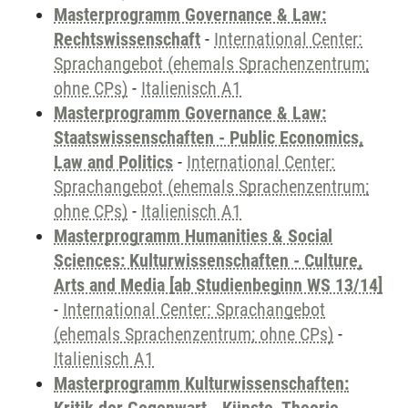
Masterprogramm Governance & Law:
Rechtswissenschaft
-
International Center:
Sprachangebot (ehemals Sprachenzentrum;
ohne CPs)
-
Italienisch A1
Masterprogramm Governance & Law:
Staatswissenschaften - Public Economics,
Law and Politics
-
International Center:
Sprachangebot (ehemals Sprachenzentrum;
ohne CPs)
-
Italienisch A1
Masterprogramm Humanities & Social
Sciences: Kulturwissenschaften - Culture,
Arts and Media [ab Studienbeginn WS 13/14]
-
International Center: Sprachangebot
(ehemals Sprachenzentrum; ohne CPs)
-
Italienisch A1
Masterprogramm Kulturwissenschaften: