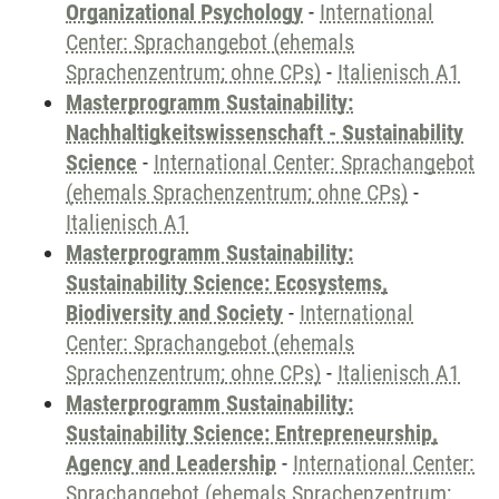
Organizational Psychology
-
International
Center: Sprachangebot (ehemals
Sprachenzentrum; ohne CPs)
-
Italienisch A1
Masterprogramm Sustainability:
Nachhaltigkeitswissenschaft - Sustainability
Science
-
International Center: Sprachangebot
(ehemals Sprachenzentrum; ohne CPs)
-
Italienisch A1
Masterprogramm Sustainability:
Sustainability Science: Ecosystems,
Biodiversity and Society
-
International
Center: Sprachangebot (ehemals
Sprachenzentrum; ohne CPs)
-
Italienisch A1
Masterprogramm Sustainability:
Sustainability Science: Entrepreneurship,
Agency and Leadership
-
International Center:
Sprachangebot (ehemals Sprachenzentrum;