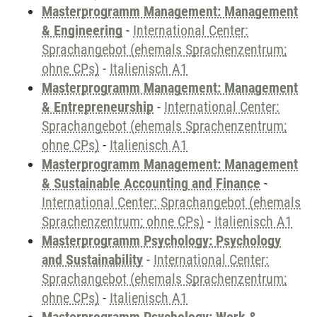
Masterprogramm Management: Management
& Engineering
-
International Center:
Sprachangebot (ehemals Sprachenzentrum;
ohne CPs)
-
Italienisch A1
Masterprogramm Management: Management
& Entrepreneurship
-
International Center:
Sprachangebot (ehemals Sprachenzentrum;
ohne CPs)
-
Italienisch A1
Masterprogramm Management: Management
& Sustainable Accounting and Finance
-
International Center: Sprachangebot (ehemals
Sprachenzentrum; ohne CPs)
-
Italienisch A1
Masterprogramm Psychology: Psychology
and Sustainability
-
International Center:
Sprachangebot (ehemals Sprachenzentrum;
ohne CPs)
-
Italienisch A1