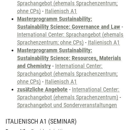
Sprachangebot (ehemals Sprachenzentrum;
ohne CPs)
-
Italienisch A1
Masterprogramm Sustainability:
Sustainability Science: Governance and Law
-
International Center: Sprachangebot (ehemals
Sprachenzentrum; ohne CPs)
-
Italienisch A1
Masterprogramm Sustainability:
Sustainability Science: Resources, Materials
and Chemistry
-
International Center:
Sprachangebot (ehemals Sprachenzentrum;
ohne CPs)
-
Italienisch A1
zusätzliche Angebote
-
International Center:
Sprachangebot (ehemals Sprachenzentrum)
-
Sprachangebot und Sonderveranstaltungen
ITALIENISCH A1
(SEMINAR)