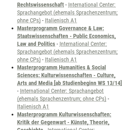
Rechtswissenschaft
-
International Center:
Sprachangebot (ehemals Sprachenzentrum;
ohne CPs)
-
Italienisch A1
Masterprogramm Governance & Law:
Staatswissenschaften - Public Economics,
Law and Politics
-
International Center:
Sprachangebot (ehemals Sprachenzentrum;
ohne CPs)
-
Italienisch A1
Masterprogramm Humanities & Social
Sciences: Kulturwissenschaften - Culture,
Arts and Media [ab Studienbeginn WS 13/14]
-
International Center: Sprachangebot
(ehemals Sprachenzentrum; ohne CPs)
-
Italienisch A1
Masterprogramm Kulturwissenschaften:
Kritik der Gegenwart - Künste, Theorie,