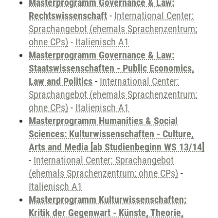
Masterprogramm Governance & Law:
Rechtswissenschaft
-
International Center:
Sprachangebot (ehemals Sprachenzentrum;
ohne CPs)
-
Italienisch A1
Masterprogramm Governance & Law:
Staatswissenschaften - Public Economics,
Law and Politics
-
International Center:
Sprachangebot (ehemals Sprachenzentrum;
ohne CPs)
-
Italienisch A1
Masterprogramm Humanities & Social
Sciences: Kulturwissenschaften - Culture,
Arts and Media [ab Studienbeginn WS 13/14]
-
International Center: Sprachangebot
(ehemals Sprachenzentrum; ohne CPs)
-
Italienisch A1
Masterprogramm Kulturwissenschaften:
Kritik der Gegenwart - Künste, Theorie,