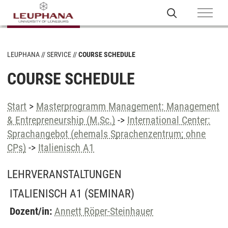
LEUPHANA
SERVICE
COURSE SCHEDULE
COURSE SCHEDULE
Start
>
Masterprogramm Management: Management
& Entrepreneurship (M.Sc.)
->
International Center:
Sprachangebot (ehemals Sprachenzentrum; ohne
CPs)
->
Italienisch A1
LEHRVERANSTALTUNGEN
ITALIENISCH A1
(SEMINAR)
Dozent/in:
Annett Röper-Steinhauer