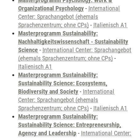
Masterprogramm Psychology: Work &
Organizational Psychology
-
International
Center: Sprachangebot (ehemals
Sprachenzentrum; ohne CPs)
-
Italienisch A1
Masterprogramm Sustainability:
Nachhaltigkeitswissenschaft - Sustainability
Science
-
International Center: Sprachangebot
(ehemals Sprachenzentrum; ohne CPs)
-
Italienisch A1
Masterprogramm Sustainability:
Sustainability Science: Ecosystems,
Biodiversity and Society
-
International
Center: Sprachangebot (ehemals
Sprachenzentrum; ohne CPs)
-
Italienisch A1
Masterprogramm Sustainability:
Sustainability Science: Entrepreneurship,
Agency and Leadership
-
International Center: