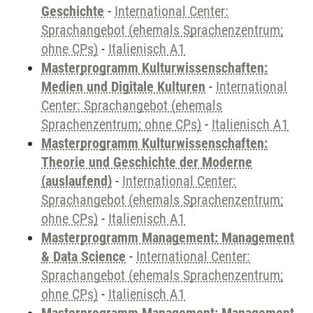
Geschichte
-
International Center:
Sprachangebot (ehemals Sprachenzentrum;
ohne CPs)
-
Italienisch A1
Masterprogramm Kulturwissenschaften:
Medien und Digitale Kulturen
-
International
Center: Sprachangebot (ehemals
Sprachenzentrum; ohne CPs)
-
Italienisch A1
Masterprogramm Kulturwissenschaften:
Theorie und Geschichte der Moderne
(auslaufend)
-
International Center:
Sprachangebot (ehemals Sprachenzentrum;
ohne CPs)
-
Italienisch A1
Masterprogramm Management: Management
& Data Science
-
International Center:
Sprachangebot (ehemals Sprachenzentrum;
ohne CPs)
-
Italienisch A1