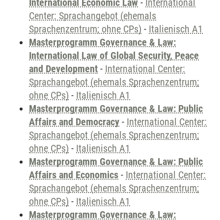
International Economic Law
-
International
Center: Sprachangebot (ehemals
Sprachenzentrum; ohne CPs)
-
Italienisch A1
Masterprogramm Governance & Law:
International Law of Global Security, Peace
and Development
-
International Center:
Sprachangebot (ehemals Sprachenzentrum;
ohne CPs)
-
Italienisch A1
Masterprogramm Governance & Law: Public
Affairs and Democracy
-
International Center:
Sprachangebot (ehemals Sprachenzentrum;
ohne CPs)
-
Italienisch A1
Masterprogramm Governance & Law: Public
Affairs and Economics
-
International Center:
Sprachangebot (ehemals Sprachenzentrum;
ohne CPs)
-
Italienisch A1
Masterprogramm Governance & Law: