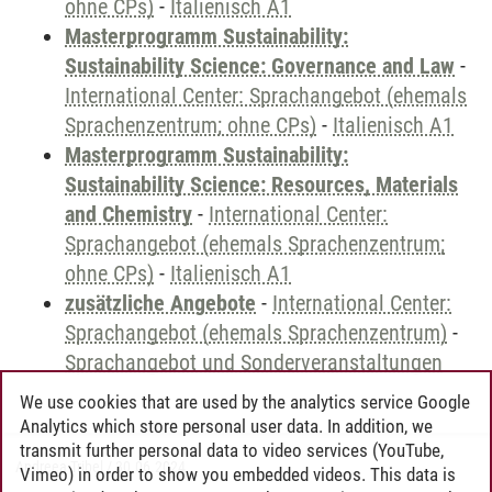
ohne CPs)
-
Italienisch A1
Masterprogramm Sustainability:
Sustainability Science: Governance and Law
-
International Center: Sprachangebot (ehemals
Sprachenzentrum; ohne CPs)
-
Italienisch A1
Masterprogramm Sustainability:
Sustainability Science: Resources, Materials
and Chemistry
-
International Center:
Sprachangebot (ehemals Sprachenzentrum;
ohne CPs)
-
Italienisch A1
zusätzliche Angebote
-
International Center:
Sprachangebot (ehemals Sprachenzentrum)
-
Sprachangebot und Sonderveranstaltungen
We use cookies that are used by the analytics service Google
Analytics which store personal user data. In addition, we
transmit further personal data to video services (YouTube,
Andreea Tribel
/
30.06.2024
Vimeo) in order to show you embedded videos. This data is