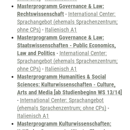
Masterprogramm Governance & Law:
Rechtswissenschaft
-
International Center:
Sprachangebot (ehemals Sprachenzentrum;
ohne CPs)
-
Italienisch A1
Masterprogramm Governance & Law:
Staatswissenschaften - Public Economics,
Law and Politics
-
International Center:
Sprachangebot (ehemals Sprachenzentrum;
ohne CPs)
-
Italienisch A1
Masterprogramm Humanities & Social
Sciences: Kulturwissenschaften - Culture,
Arts and Media [ab Studienbeginn WS 13/14]
-
International Center: Sprachangebot
(ehemals Sprachenzentrum; ohne CPs)
-
Italienisch A1
Masterprogramm Kulturwissenschaften: