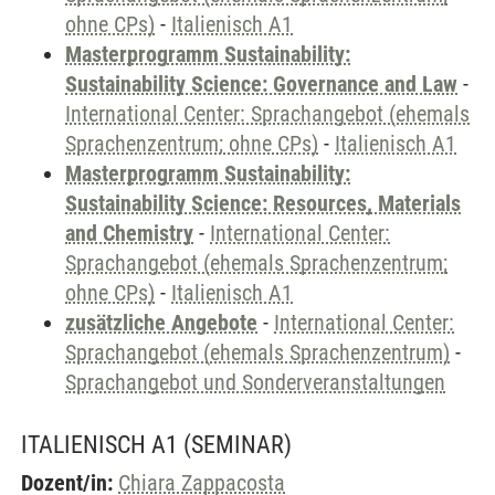
ohne CPs)
-
Italienisch A1
Masterprogramm Sustainability:
Sustainability Science: Governance and Law
-
International Center: Sprachangebot (ehemals
Sprachenzentrum; ohne CPs)
-
Italienisch A1
Masterprogramm Sustainability:
Sustainability Science: Resources, Materials
and Chemistry
-
International Center:
Sprachangebot (ehemals Sprachenzentrum;
ohne CPs)
-
Italienisch A1
zusätzliche Angebote
-
International Center:
Sprachangebot (ehemals Sprachenzentrum)
-
Sprachangebot und Sonderveranstaltungen
ITALIENISCH A1
(SEMINAR)
Dozent/in:
Chiara Zappacosta