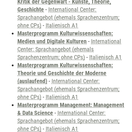
Kritik der Gegenwart - Künste, Theorie,
Geschichte
-
International Center:
Sprachangebot (ehemals Sprachenzentrum;
ohne CPs)
-
Italienisch A1
Masterprogramm Kulturwissenschaften:
Medien und Digitale Kulturen
-
International
Center: Sprachangebot (ehemals
Sprachenzentrum; ohne CPs)
-
Italienisch A1
Masterprogramm Kulturwissenschaften:
Theorie und Geschichte der Moderne
(auslaufend)
-
International Center:
Sprachangebot (ehemals Sprachenzentrum;
ohne CPs)
-
Italienisch A1
Masterprogramm Management: Management
& Data Science
-
International Center:
Sprachangebot (ehemals Sprachenzentrum;
ohne CPs)
-
Italienisch A1