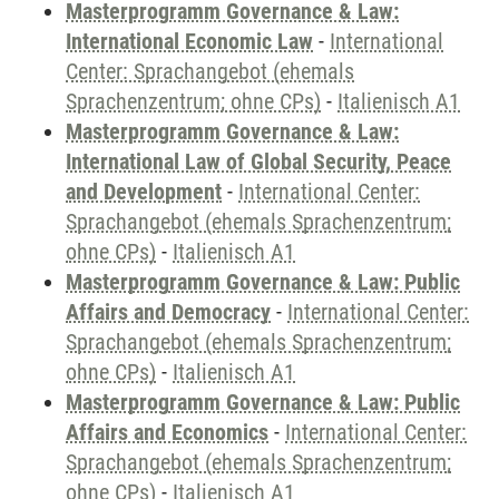
Masterprogramm Governance & Law:
International Economic Law
-
International
Center: Sprachangebot (ehemals
Sprachenzentrum; ohne CPs)
-
Italienisch A1
Masterprogramm Governance & Law:
International Law of Global Security, Peace
and Development
-
International Center:
Sprachangebot (ehemals Sprachenzentrum;
ohne CPs)
-
Italienisch A1
Masterprogramm Governance & Law: Public
Affairs and Democracy
-
International Center:
Sprachangebot (ehemals Sprachenzentrum;
ohne CPs)
-
Italienisch A1
Masterprogramm Governance & Law: Public
Affairs and Economics
-
International Center:
Sprachangebot (ehemals Sprachenzentrum;
ohne CPs)
-
Italienisch A1