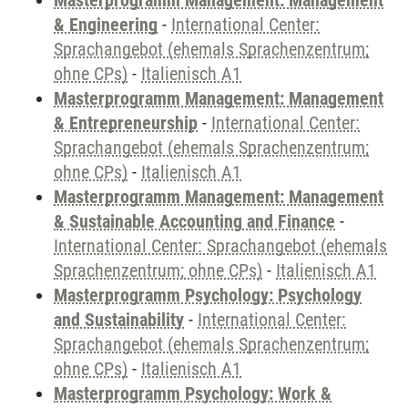
Masterprogramm Management: Management
& Engineering
-
International Center:
Sprachangebot (ehemals Sprachenzentrum;
ohne CPs)
-
Italienisch A1
Masterprogramm Management: Management
& Entrepreneurship
-
International Center:
Sprachangebot (ehemals Sprachenzentrum;
ohne CPs)
-
Italienisch A1
Masterprogramm Management: Management
& Sustainable Accounting and Finance
-
International Center: Sprachangebot (ehemals
Sprachenzentrum; ohne CPs)
-
Italienisch A1
Masterprogramm Psychology: Psychology
and Sustainability
-
International Center:
Sprachangebot (ehemals Sprachenzentrum;
ohne CPs)
-
Italienisch A1
Masterprogramm Psychology: Work &