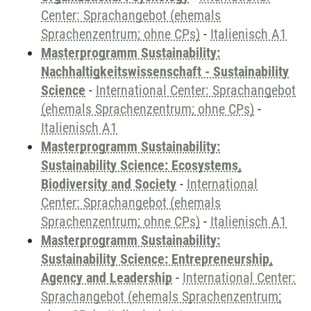
Center: Sprachangebot (ehemals
Sprachenzentrum; ohne CPs)
-
Italienisch A1
Masterprogramm Sustainability:
Nachhaltigkeitswissenschaft - Sustainability
Science
-
International Center: Sprachangebot
(ehemals Sprachenzentrum; ohne CPs)
-
Italienisch A1
Masterprogramm Sustainability:
Sustainability Science: Ecosystems,
Biodiversity and Society
-
International
Center: Sprachangebot (ehemals
Sprachenzentrum; ohne CPs)
-
Italienisch A1
Masterprogramm Sustainability:
Sustainability Science: Entrepreneurship,
Agency and Leadership
-
International Center:
Sprachangebot (ehemals Sprachenzentrum;