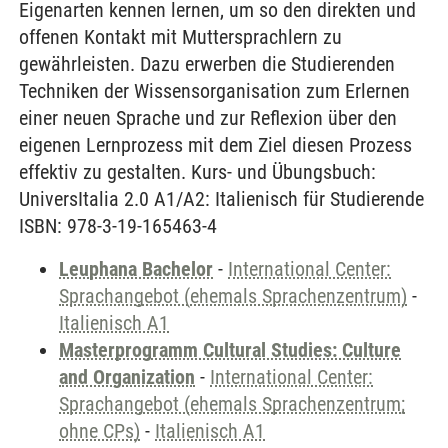
Eigenarten kennen lernen, um so den direkten und
offenen Kontakt mit Muttersprachlern zu
gewährleisten. Dazu erwerben die Studierenden
Techniken der Wissensorganisation zum Erlernen
einer neuen Sprache und zur Reflexion über den
eigenen Lernprozess mit dem Ziel diesen Prozess
effektiv zu gestalten. Kurs- und Übungsbuch:
UniversItalia 2.0 A1/A2: Italienisch für Studierende
ISBN: 978-3-19-165463-4
Leuphana Bachelor
-
International Center:
Sprachangebot (ehemals Sprachenzentrum)
-
Italienisch A1
Masterprogramm Cultural Studies: Culture
and Organization
-
International Center:
Sprachangebot (ehemals Sprachenzentrum;
ohne CPs)
-
Italienisch A1