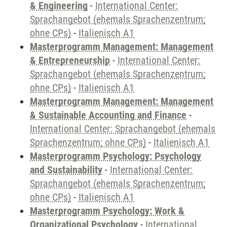
& Engineering
-
International Center:
Sprachangebot (ehemals Sprachenzentrum;
ohne CPs)
-
Italienisch A1
Masterprogramm Management: Management
& Entrepreneurship
-
International Center:
Sprachangebot (ehemals Sprachenzentrum;
ohne CPs)
-
Italienisch A1
Masterprogramm Management: Management
& Sustainable Accounting and Finance
-
International Center: Sprachangebot (ehemals
Sprachenzentrum; ohne CPs)
-
Italienisch A1
Masterprogramm Psychology: Psychology
and Sustainability
-
International Center:
Sprachangebot (ehemals Sprachenzentrum;
ohne CPs)
-
Italienisch A1
Masterprogramm Psychology: Work &
Organizational Psychology
-
International