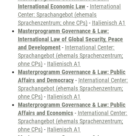
International Economic Law
-
International
Center: Sprachangebot (ehemals
Sprachenzentrum; ohne CPs)
-
Italienisch A1
Masterprogramm Governance & Law:
International Law of Global Security, Peace
and Development
-
International Center:
Sprachangebot (ehemals Sprachenzentrum;
ohne CPs)
-
Italienisch A1
Masterprogramm Governance & Law: Public
Affairs and Democracy
-
International Center:
Sprachangebot (ehemals Sprachenzentrum;
ohne CPs)
-
Italienisch A1
Masterprogramm Governance & Law: Public
Affairs and Economics
-
International Center:
Sprachangebot (ehemals Sprachenzentrum;
ohne CPs)
-
Italienisch A1