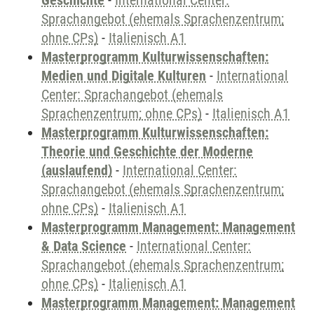
Geschichte
-
International Center:
Sprachangebot (ehemals Sprachenzentrum;
ohne CPs)
-
Italienisch A1
Masterprogramm Kulturwissenschaften:
Medien und Digitale Kulturen
-
International
Center: Sprachangebot (ehemals
Sprachenzentrum; ohne CPs)
-
Italienisch A1
Masterprogramm Kulturwissenschaften:
Theorie und Geschichte der Moderne
(auslaufend)
-
International Center:
Sprachangebot (ehemals Sprachenzentrum;
ohne CPs)
-
Italienisch A1
Masterprogramm Management: Management
& Data Science
-
International Center:
Sprachangebot (ehemals Sprachenzentrum;
ohne CPs)
-
Italienisch A1
Masterprogramm Management: Management