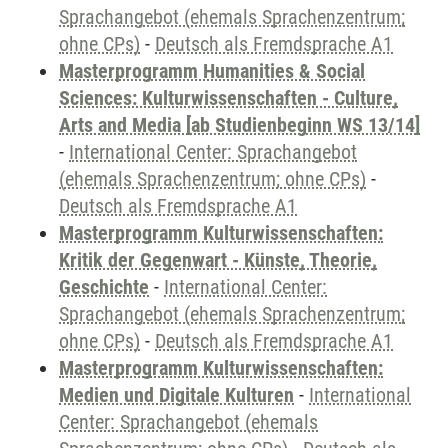
Sprachangebot (ehemals Sprachenzentrum;
ohne CPs)
-
Deutsch als Fremdsprache A1
Masterprogramm Humanities & Social
Sciences: Kulturwissenschaften - Culture,
Arts and Media [ab Studienbeginn WS 13/14]
-
International Center: Sprachangebot
(ehemals Sprachenzentrum; ohne CPs)
-
Deutsch als Fremdsprache A1
Masterprogramm Kulturwissenschaften:
Kritik der Gegenwart - Künste, Theorie,
Geschichte
-
International Center:
Sprachangebot (ehemals Sprachenzentrum;
ohne CPs)
-
Deutsch als Fremdsprache A1
Masterprogramm Kulturwissenschaften:
Medien und Digitale Kulturen
-
International
Center: Sprachangebot (ehemals