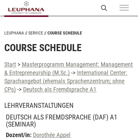
LEUPHANA
SERVICE
COURSE SCHEDULE
COURSE SCHEDULE
Start
>
Masterprogramm Management: Management
& Entrepreneurship (M.Sc.)
->
International Center:
Sprachangebot (ehemals Sprachenzentrum; ohne
CPs)
->
Deutsch als Fremdsprache A1
LEHRVERANSTALTUNGEN
DEUTSCH ALS FREMDSPRACHE (DAF) A1
(SEMINAR)
Dozent/in:
Dorothée Appel