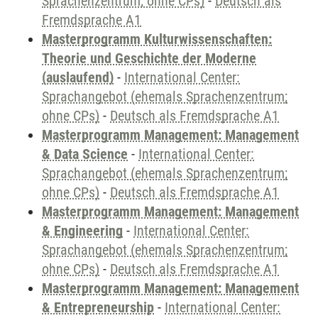
Sprachenzentrum; ohne CPs)
-
Deutsch als
Fremdsprache A1
Masterprogramm Kulturwissenschaften:
Theorie und Geschichte der Moderne
(auslaufend)
-
International Center:
Sprachangebot (ehemals Sprachenzentrum;
ohne CPs)
-
Deutsch als Fremdsprache A1
Masterprogramm Management: Management
& Data Science
-
International Center:
Sprachangebot (ehemals Sprachenzentrum;
ohne CPs)
-
Deutsch als Fremdsprache A1
Masterprogramm Management: Management
& Engineering
-
International Center:
Sprachangebot (ehemals Sprachenzentrum;
ohne CPs)
-
Deutsch als Fremdsprache A1
Masterprogramm Management: Management
& Entrepreneurship
-
International Center: