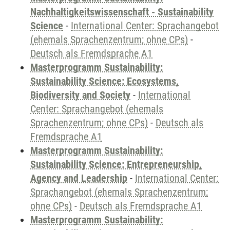
Nachhaltigkeitswissenschaft - Sustainability
Science
-
International Center: Sprachangebot
(ehemals Sprachenzentrum; ohne CPs)
-
Deutsch als Fremdsprache A1
Masterprogramm Sustainability:
Sustainability Science: Ecosystems,
Biodiversity and Society
-
International
Center: Sprachangebot (ehemals
Sprachenzentrum; ohne CPs)
-
Deutsch als
Fremdsprache A1
Masterprogramm Sustainability:
Sustainability Science: Entrepreneurship,
Agency and Leadership
-
International Center:
Sprachangebot (ehemals Sprachenzentrum;
ohne CPs)
-
Deutsch als Fremdsprache A1
Masterprogramm Sustainability: