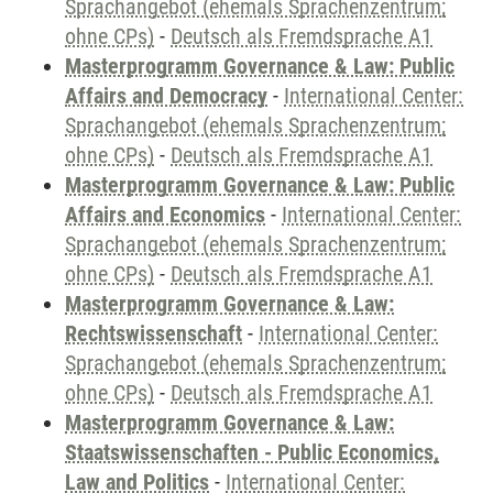
Sprachangebot (ehemals Sprachenzentrum;
ohne CPs)
-
Deutsch als Fremdsprache A1
Masterprogramm Governance & Law: Public
Affairs and Democracy
-
International Center:
Sprachangebot (ehemals Sprachenzentrum;
ohne CPs)
-
Deutsch als Fremdsprache A1
Masterprogramm Governance & Law: Public
Affairs and Economics
-
International Center:
Sprachangebot (ehemals Sprachenzentrum;
ohne CPs)
-
Deutsch als Fremdsprache A1
Masterprogramm Governance & Law:
Rechtswissenschaft
-
International Center:
Sprachangebot (ehemals Sprachenzentrum;
ohne CPs)
-
Deutsch als Fremdsprache A1
Masterprogramm Governance & Law:
Staatswissenschaften - Public Economics,
Law and Politics
-
International Center: