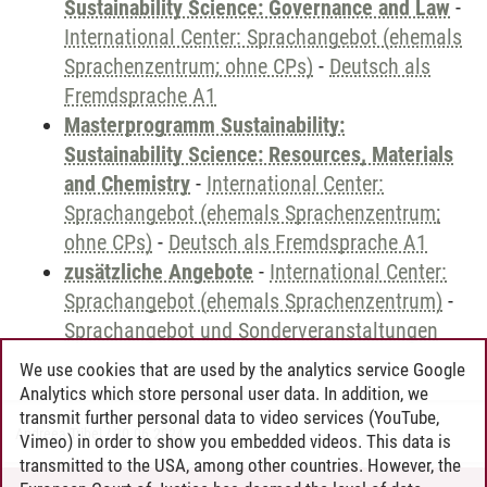
Sustainability Science: Governance and Law
-
International Center: Sprachangebot (ehemals
Sprachenzentrum; ohne CPs)
-
Deutsch als
Fremdsprache A1
Masterprogramm Sustainability:
Sustainability Science: Resources, Materials
and Chemistry
-
International Center:
Sprachangebot (ehemals Sprachenzentrum;
ohne CPs)
-
Deutsch als Fremdsprache A1
zusätzliche Angebote
-
International Center:
Sprachangebot (ehemals Sprachenzentrum)
-
Sprachangebot und Sonderveranstaltungen
We use cookies that are used by the analytics service Google
Analytics which store personal user data. In addition, we
transmit further personal data to video services (YouTube,
Andreea Tribel
/
30.06.2024
Vimeo) in order to show you embedded videos. This data is
transmitted to the USA, among other countries. However, the