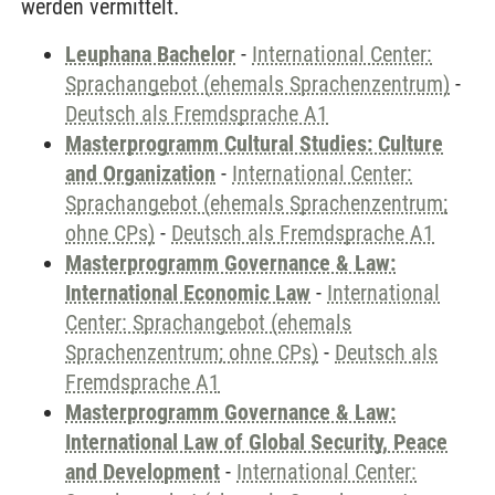
werden vermittelt.
Leuphana Bachelor
-
International Center:
Sprachangebot (ehemals Sprachenzentrum)
-
Deutsch als Fremdsprache A1
Masterprogramm Cultural Studies: Culture
and Organization
-
International Center:
Sprachangebot (ehemals Sprachenzentrum;
ohne CPs)
-
Deutsch als Fremdsprache A1
Masterprogramm Governance & Law:
International Economic Law
-
International
Center: Sprachangebot (ehemals
Sprachenzentrum; ohne CPs)
-
Deutsch als
Fremdsprache A1
Masterprogramm Governance & Law:
International Law of Global Security, Peace
and Development
-
International Center: