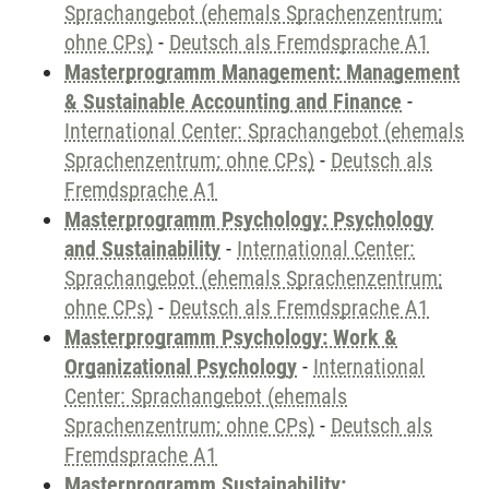
Sprachangebot (ehemals Sprachenzentrum;
ohne CPs)
-
Deutsch als Fremdsprache A1
Masterprogramm Management: Management
& Sustainable Accounting and Finance
-
International Center: Sprachangebot (ehemals
Sprachenzentrum; ohne CPs)
-
Deutsch als
Fremdsprache A1
Masterprogramm Psychology: Psychology
and Sustainability
-
International Center:
Sprachangebot (ehemals Sprachenzentrum;
ohne CPs)
-
Deutsch als Fremdsprache A1
Masterprogramm Psychology: Work &
Organizational Psychology
-
International
Center: Sprachangebot (ehemals
Sprachenzentrum; ohne CPs)
-
Deutsch als
Fremdsprache A1
Masterprogramm Sustainability: