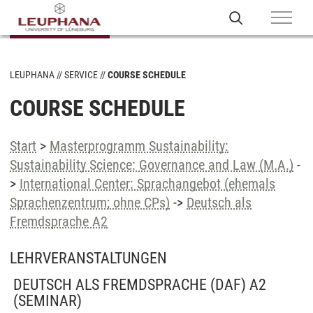
LEUPHANA
SERVICE
COURSE SCHEDULE
COURSE SCHEDULE
Start
>
Masterprogramm Sustainability:
Sustainability Science: Governance and Law (M.A.)
-
>
International Center: Sprachangebot (ehemals
Sprachenzentrum; ohne CPs)
->
Deutsch als
Fremdsprache A2
LEHRVERANSTALTUNGEN
DEUTSCH ALS FREMDSPRACHE (DAF) A2
(SEMINAR)