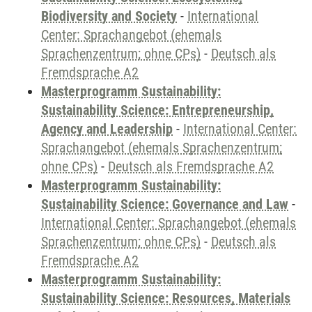
Biodiversity and Society
-
International
Center: Sprachangebot (ehemals
Sprachenzentrum; ohne CPs)
-
Deutsch als
Fremdsprache A2
Masterprogramm Sustainability:
Sustainability Science: Entrepreneurship,
Agency and Leadership
-
International Center:
Sprachangebot (ehemals Sprachenzentrum;
ohne CPs)
-
Deutsch als Fremdsprache A2
Masterprogramm Sustainability:
Sustainability Science: Governance and Law
-
International Center: Sprachangebot (ehemals
Sprachenzentrum; ohne CPs)
-
Deutsch als
Fremdsprache A2
Masterprogramm Sustainability:
Sustainability Science: Resources, Materials