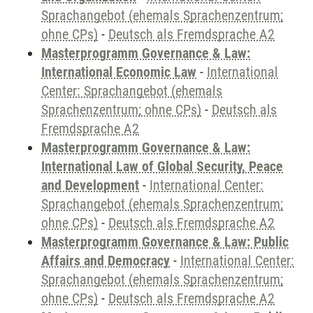
Sprachangebot (ehemals Sprachenzentrum;
ohne CPs)
-
Deutsch als Fremdsprache A2
Masterprogramm Governance & Law:
International Economic Law
-
International
Center: Sprachangebot (ehemals
Sprachenzentrum; ohne CPs)
-
Deutsch als
Fremdsprache A2
Masterprogramm Governance & Law:
International Law of Global Security, Peace
and Development
-
International Center:
Sprachangebot (ehemals Sprachenzentrum;
ohne CPs)
-
Deutsch als Fremdsprache A2
Masterprogramm Governance & Law: Public
Affairs and Democracy
-
International Center:
Sprachangebot (ehemals Sprachenzentrum;
ohne CPs)
-
Deutsch als Fremdsprache A2