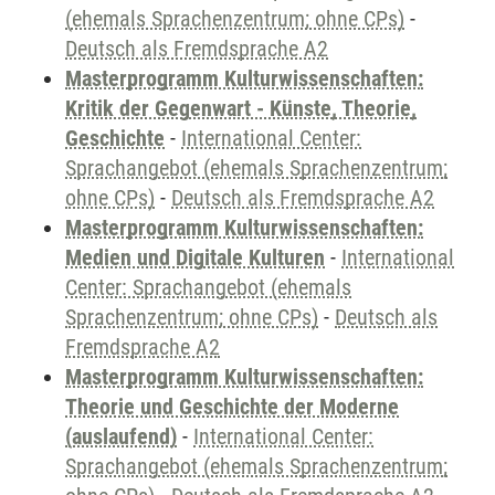
(ehemals Sprachenzentrum; ohne CPs)
-
Deutsch als Fremdsprache A2
Masterprogramm Kulturwissenschaften:
Kritik der Gegenwart - Künste, Theorie,
Geschichte
-
International Center:
Sprachangebot (ehemals Sprachenzentrum;
ohne CPs)
-
Deutsch als Fremdsprache A2
Masterprogramm Kulturwissenschaften:
Medien und Digitale Kulturen
-
International
Center: Sprachangebot (ehemals
Sprachenzentrum; ohne CPs)
-
Deutsch als
Fremdsprache A2
Masterprogramm Kulturwissenschaften:
Theorie und Geschichte der Moderne
(auslaufend)
-
International Center:
Sprachangebot (ehemals Sprachenzentrum;