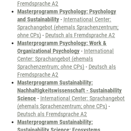
Fremdsprache A2
Masterprogramm Psychology: Psychology
and Sustainability
-
International Center:
Sprachangebot (ehemals Sprachenzentrum;
ohne CPs)
-
Deutsch als Fremdsprache A2
Masterprogramm Psychology: Work &
Organizational Psychology
-
International
Center: Sprachangebot (ehemals
Sprachenzentrum; ohne CPs)
-
Deutsch als
Fremdsprache A2
Masterprogramm Sustainability:
Nachhaltigkeitswissenschaft - Sustainability
Science
-
International Center: Sprachangebot
(ehemals Sprachenzentrum; ohne CPs)
-
Deutsch als Fremdsprache A2
Masterprogramm Sustainability:
Sustainability Science: Ecosystems,