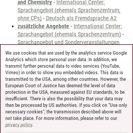
and Chemistry
-
International Center:
Sprachangebot (ehemals Sprachenzentrum;
ohne CPs)
-
Deutsch als Fremdsprache A2
zusätzliche Angebote
-
International Center:
Sprachangebot (ehemals Sprachenzentrum)
-
Sprachangebot und Sonderveranstaltungen
We use cookies that are used by the analytics service Google
Analytics which store personal user data. In addition, we
transmit further personal data to video services (YouTube,
Andreea Tribel
/
30.06.2024
Vimeo) in order to show you embedded videos. This data is
transmitted to the USA, among other countries. However, the
European Court of Justice has deemed the level of data
protection in the USA, measured against EU standards, to be
CONTACT
insufficient. There is also the possibility that your data may
LEUPHANA AS EMPLOYER
then be processed by US authorities. If you click on "Use only
INTRANET
necessary cookies", the transmission described above will
not take place. For more information, please refer to our
SITE NOTICE
privacy policy
.
PRIVACY POLICY