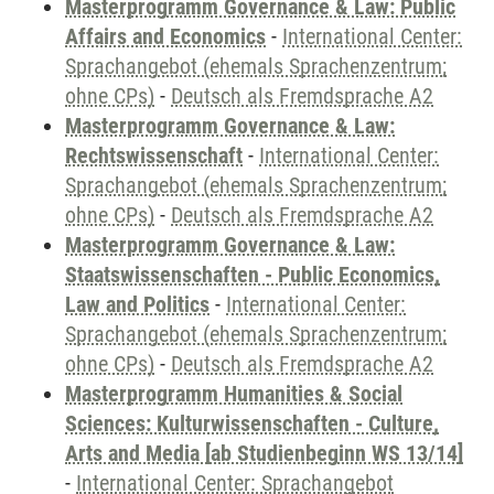
Masterprogramm Governance & Law: Public
Affairs and Economics
-
International Center:
Sprachangebot (ehemals Sprachenzentrum;
ohne CPs)
-
Deutsch als Fremdsprache A2
Masterprogramm Governance & Law:
Rechtswissenschaft
-
International Center:
Sprachangebot (ehemals Sprachenzentrum;
ohne CPs)
-
Deutsch als Fremdsprache A2
Masterprogramm Governance & Law:
Staatswissenschaften - Public Economics,
Law and Politics
-
International Center:
Sprachangebot (ehemals Sprachenzentrum;
ohne CPs)
-
Deutsch als Fremdsprache A2
Masterprogramm Humanities & Social
Sciences: Kulturwissenschaften - Culture,
Arts and Media [ab Studienbeginn WS 13/14]
-
International Center: Sprachangebot